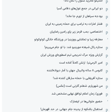
اتلتیکو مادرید سئول را تکان داد!
دو ایرانی در جمع غول‌های دفاعی آسیا
بودجه سپاهان از تورم جا ماند!
فشار امارات به ترامپ برای حمله زمینی به ایران
اختصاصی: بمب قرمز زیر پای رامین رضاییان
معارفه زیبا و تماشایی ووزینیا در ورزشگاه خانگی کولوکولو
ستاره رئال شیفته مورینیو شد: با او جام می‌بریم!
گزارش ویژه: مرگ تدریجی تیم اسطوره‌ای ورزش ایران
امیر اکرمی‌نیا: ارتش کاملاً آماده است
کابوس ۸ ساله والیبال جهان با آمار دیوانه‌کننده
ستاره آفریقایی با حمله سارقان کشته شد!
من شهریارم، شغلم گلزنی است (عکس)
فوری/ زمان اعلام توافق نهایی مشخص شد
حضور ملوانی‌ها در ایفمارک
استقبال باشکوه از پدیده جام جهانی: در حد قهرمان!