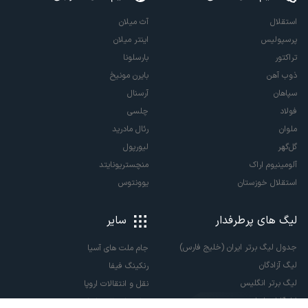
استقلال
آث میلان
پرسپولیس
اینتر میلان
تراکتور
بارسلونا
ذوب آهن
بایرن مونیخ
سپاهان
آرسنال
فولاد
چلسی
ملوان
رئال مادرید
گل‌گهر
لیورپول
آلومینیوم اراک
منچستریونایتد
استقلال خوزستان
یوونتوس
لیگ های پرطرفدار
سایر
جدول لیگ برتر ایران (خلیج فارس)
جام ملت های آسیا
لیگ آزادگان
رنکینگ فیفا
لیگ برتر انگلیس
نقل و انتقالات اروپا
لالیگا اسپانیا
نقل و انتقالات ایران