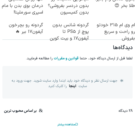
طلا بخر 😍
بدون دردسر بفروشی؟
درمان بوی بدن با مام
بدون کمیسیون
اسپری سورملینا!
ام وی ام 315 خودتو
گردونه شانس بدون
گردونه رو بچرخون
رو راحت و سریع
پوچ از PS5 تا
آیفون17 ببر 🔥
بفروش
آیفون17 و بیت کوین
🔥
دیدگاه‌ها
لطفا قبل از ارسال دیدگاه خود، حتما
قوانین و مقررات
را مطالعه فرمایید.
جهت ارسال نظر و دیدگاه خود باید ابتدا وارد سایت شوید. جهت ورود به
سایت
اینجا
را کلیک کنید
28
دیدگاه
بر اساس محبوب ترین
مشاهده بیشتر