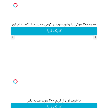
وام 100 هزار تتری آبان تتر | فوری، فقط با احراز هویت
کلیک کن!
›
‹
از سود هیچ بازاری جا نمون! باکس سرمایه گذاری آبان تتر
کلیک کن!