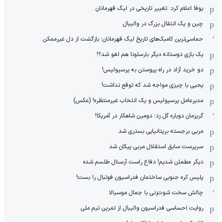
یوفا اعلام کرد: تغییر تاریخی در لیگ قهرمانان
چین و یک انتقال بزرگ در والیبال
حماسی‌ترین کامبک‌های تاریخ لیگ قهرمانان؛ بازگشت از دل غیرممکن
یک بازی دوستانه دیگر بارسلونا هم لغو شد؟!
دو خرید آزاد در راه پیوستن به پرسپولیس!
یحیی با چیزی مواجه شد که توقع نداشت!
مدیرعامل پرسپولیس و یک انتخاب غیرمنتظره! (عکس)
گریزمان دوباره گل زد؛ دومین شاهکار در آمریکا!
مربی برجسته بریتانیایی بستری شد
سرپرست سابق استقلال مربی پیکان شد
دیگر مطمئن شدیم! دفاع راست آرسنال طلسم شده
پلیس کره ‌جنوبی ساختمان فدراسیون فوتبال را بست!
چالش سخت شوت‌زنی با جمال موسیالا
روایت احساسی فدراسیون والیبال از تمرین تیم ملی