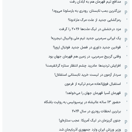
مدافع تیم قهرمان هم به آبادان رفت
بزرگترین بمب تابستان: رودری به بارسلونا می‌رود!
رمزگشایی جدید از علت مرگ مارادونا!
مزد درخشش در لیگ ملت‌ها ٢٠٢۶ را گرفت
یک ایرانی سرمربی جدید تیم ملی والیبال نیجریه!
قوانین جدید داوری در فصل جدید فوتبال اروپا!
وقتی گربیج سرمربی، در زمین هم قهرمان جهان بود
افزایش تردیدها: مادرید چشم انتظار ستاره گرانقیمت!
سردار آزمون در لیست خرید تابستانی استقلال!
استقبال فوق‌‌العاده مردم ترکیه از فرعون
قهرمان آسیا قهرمان جهان را می‌خواهد!
حضور 13 ساله عالیشاه در پرسپولیس به روایت باشگاه
برترین لحظات رودری در سال 2026
جنون گریزمان در لیگ آمریکا: عجب ستاره‌ای!
وزیر ورزش ایران وارد جمهوری آذربایجان شد