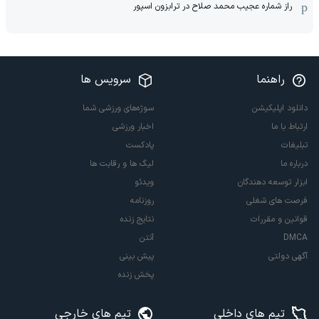
راز شماره عجیب محمد صلاح در ترابزون اسپور
راهنما
سرویس ها
دانلود اپلیکیشن
سوژه‌های ورزشی شما
ارتباط با ما
اخبار ورزشی
تبلیغات
پادکست
درباره ما
لیگ ها و رقابت ها
ابزار توسعه دهندگان
ویدئو
فرصت های شغلی
روزنامه
قوانین و مقررات
نتایج زنده
DMCA
آنتن
آگهی دولتی
پیش بینی
پخش زنده
تیم های داخلی
تیم های خارجی