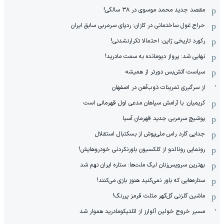
مقصد جدید محمد موسوی در ٣٨ سالگی!
حراج غول ساختمانی در کازان: ردپای سرمربی سابق ایران
رکورد تاریخی ژاپن: احتمالا تکرارنشدنی!
نهایی شد: پرواز دیومانده به سمت مادرید!
سیاست آتش‌بس دورتر از همیشه
از سرگیری تمرینات ذوب‌آهن در اصفهان
کریمیان: با آرامش سپاهان مدعی اول قهرمانی است
پوشیچ سرمربی جدید قهرمان آسیا
جدایی گارد راس ملی‌پوش از بسکتبال استقلال
رونمایی رونالدو از کلکسیون باورنکردنی خودروهایش!
بهترین سرویس‌زنان لیگ ملت‌ها: ستاره ایران نهم شد
ستاره‌هایی که باور نمی‌کنید هنوز بازی می‌کنند!
ماشین گلزنی گل‌گهر مثلث قرمز پررنگ!
مسیر خروج خولین آلوارز از اتلتیکومادرید هموار شد