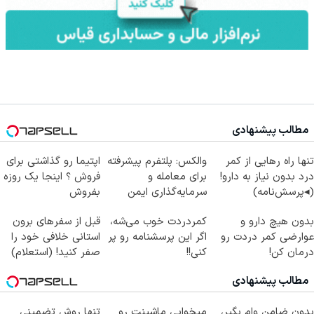
مطالب پیشنهادی
تنها راه رهایی از کمر
والکس: پلتفرم پیشرفته
اپتیما رو گذاشتی برای
درد بدون نیاز به دارو!
برای معامله و
فروش ؟ اینجا یک روزه
(◂پرسش‌نامه)
سرمایه‌گذاری ایمن
بفروش
بدون هیچ دارو و
کمردردت خوب می‌شه،
قبل از سفرهای برون
عوارضی کمر دردت رو
اگر این پرسشنامه رو پر
استانی خلافی خود را
درمان کن!
کنی!!
صفر کنید! (استعلام)
(پرسش‌نامه)
مطالب پیشنهادی
بدون ضامن وام بگیر،
میخوایی ماشینت رو
تنها روش تضمینی