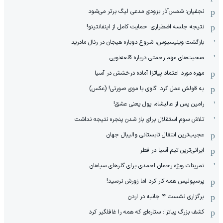
نجفیان: شمس‌آذر بزودی مدعی لیگ برتر می‌شود
نتیجه جلسه اضطراری: حمایت کامل از اینفانتینو!
بازگشت وینیسیوس، شروع دوباره هیجان در رئال مادرید
صحبت‌های مهم رحمتی درباره قلعه‌نویی
مهره مورد اعتماد پیاتزا آماده درخشش در آسیا
به قولش عمل کرد: گاوی با موی صورتی! (عکس)
رامین پس از عالیشاه، پول یعنی عشق!
تلاش سوم استقلال برای باز شدن پنجره نتیجه نداشت
عجیب‌ترین انتقال تابستانی والیبال جهان
ایرانی‌ترین تیم آسیا در قطر
تمرینات ویژه رحمان احمدی برای گلرهای سپاهان
پرسپولیس همه کار کرد اما زورش نرسید!
برگزاری نشست ۴ جانبه در اردن
کشف بزرگ پیاتزا: ستاره‌ای که همه را غافلگیر کرد