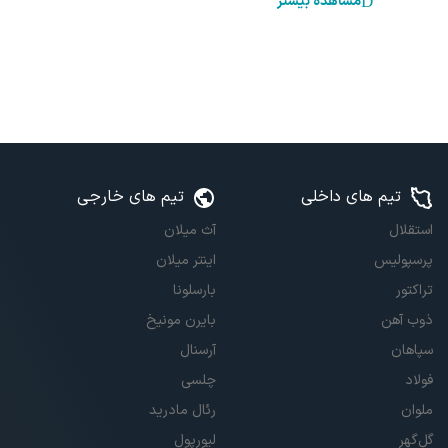
مشاهده بیشتر
تیم های داخلی
تیم های خارجی
استقلال
آث میلان
پرسپولیس
اینتر میلان
تراکتور
بارسلونا
ذوب آهن
بایرن مونیخ
سپاهان
آرسنال
فولاد
چلسی
ملوان
رئال مادرید
گل‌گهر
لیورپول