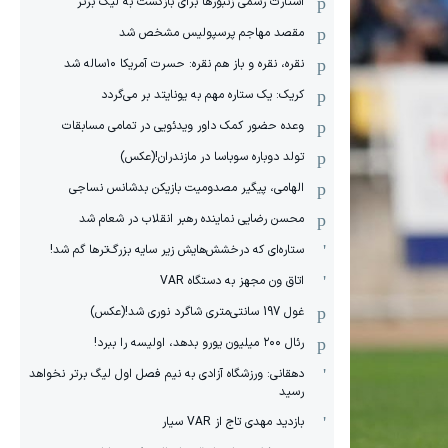
استارت رسمی زنبورها برای بازگشت به لیگ برتر
مقصد مهاجم پرسپولیس مشخص شد
نقره، نقره و باز هم نقره: حسرت آمریکا ۱۰‌ساله شد
کریک: یک ستاره مهم به یونایتد بر می‌گردد
وعده حضور کمک داور ویدئویی در تمامی مسابقات
تولد دوباره سوباسا در مازندران!(عکس)
الهامی، پیگیر مصدومیت بازیکن بدشانس نساجی
محسن رضایی نماینده رهبر انقلاب در شعام شد
ستاره‌ای که درخشش‌هایش زیر سایه بزرگ‌ترها گم شد!
اتاق ون مجهز به دستگاه VAR
غول 197 سانتی‌متری شاگرد نوری شد!(عکس)
رئال ۲۰۰ میلیون یورو بدهد، اولیسه را ببرد!
دهقانی: ورزشگاه آزادی به نیم فصل اول لیگ برتر نخواهد
رسید
بازدید مهدی تاج از VAR سیار