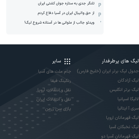
تلنگر جدی به ستاره جوان کشتی ایران
از حق والیبال ایران در آسیا دفاع کردم
ویدئو جالب از ملوانی ها در آستانه شروع لیگ!
لیگ های پرطرفدار
سایر
جدول لیگ برتر ایران (خلیج فارس)
جام ملت های آسیا
لیگ آزادگان
رنکینگ فیفا
لیگ برتر انگلیس
نقل و انتقالات اروپا
لالیگا اسپانیا
نقل و انتقالات ایران
سری آ ایتالیا
پاری سن ژرمن
لیگ قهرمانان اروپا
لیگ نخبگان آسیا
لیگ قهرمانان آسیا دو