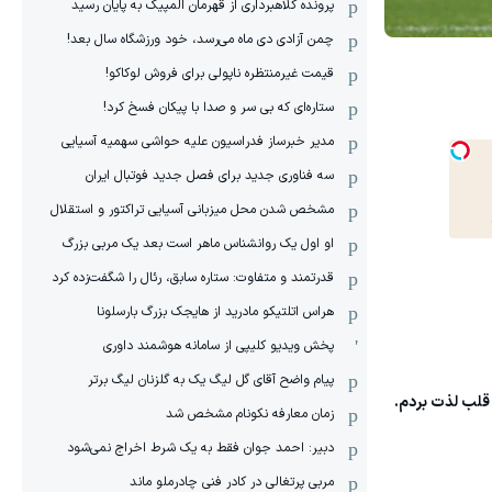
پرونده کلاهبرداری از قهرمان المپیک به پایان رسید
چمن آزادی دی ماه می‌رسد، خود ورزشگاه سال بعد!
قیمت غیرمنتظره ناپولی برای فروش لوکاکو!
ستاره‌ای که بی سر و صدا با پیکان فسخ کرد!
مدیر خبرساز فدراسیون علیه حواشی سهمیه آسیایی
سه فناوری جدید برای فصل جدید فوتبال ایران
مشخص شدن محل میزبانی آسیایی تراکتور و استقلال
او اول یک روانشناس ماهر است بعد یک مربی بزرگ
قدرتمند و متفاوت: ستاره سابق، رئال را شگفت‌زده کرد
هراس اتلتیکو مادرید از هایجک بزرگ بارسلونا
پخش ویدیو کلیپی از سامانه هوشمند داوری
پیام واضح آقای گل لیگ یک به گلزنان لیگ برتر
 قلب لذت بردم.
زمان معارفه نکونام مشخص شد
دبیر: احمد جوان فقط به یک شرط اخراج نمی‌شود
مربی پرتغالی در کادر فنی چادرملو ماند