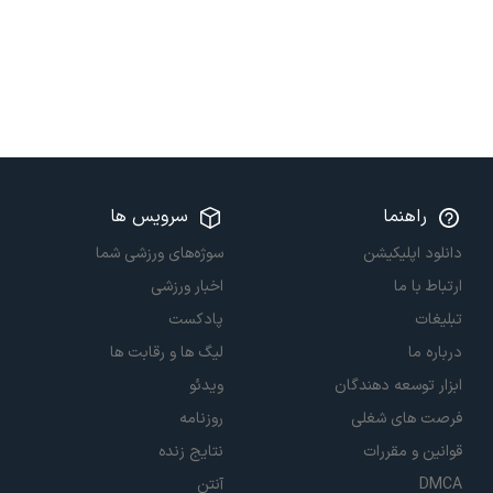
راهنما
سرویس ها
دانلود اپلیکیشن
سوژه‌های ورزشی شما
ارتباط با ما
اخبار ورزشی
تبلیغات
پادکست
درباره ما
لیگ ها و رقابت ها
ابزار توسعه دهندگان
ویدئو
فرصت های شغلی
روزنامه
قوانین و مقررات
نتایج زنده
DMCA
آنتن