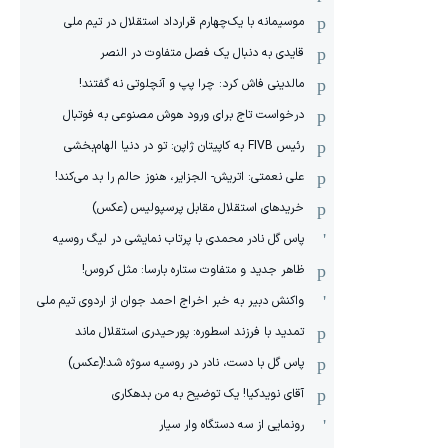
موسیمانه با یک‌چهارم قرارداد استقلال در تیم ملی
قایدی به دنبال یک فصل متفاوت در النصر
مالدینی فاش کرد: چرا پپ و آنچلوتی نه گفتند!
درخواست تاج برای ورود هوش مصنوعی به فوتبال
رئیس FIVB به کاپیتان ژاپن: تو در دنیا الهام‌بخشی
علی نعمتی: اتریش- الجزایر، هنوز حالم را بد می‌کند!
خریدهای استقلال مقابل پرسپولیس (عکس)
پاس گل نادر محمدی با پرتاب نمایشی در لیگ روسیه
ظاهر جدید و متفاوت ستاره بارسا: مثل کروس!
واکنش دبیر به خبر اخراج احمد جوان از اردوی تیم ملی
تمدید با فرزند اسطوره: پورحیدری استقلال ماند
پاس گل با دست، نادر در روسیه سوژه شد!(عکس)
آقای نویدکیا! یک توضیح به من بدهکاری
رونمایی از سه دستگاه وار سیار