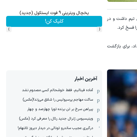
۳ دلار پاداش در هر لات معاملاتی در بروکر اینوسلو
ف | ارسال از داروخانه های معتبر
ن تیم داشت و در
ثبت نام کنید
›
‹
اد، برای بازگشت
آخرین اخبار
آماده فینالیم، فقط خوشحالم کسی مصدوم نشد
ساکت مهاجم پرسپولیس را شلاق می‌زند!(عکس)
پیراهن سرخ بر تن برنده توپا چهارصد و چهار
وینیسیوس ژنرال جدید رئال را معرفی کرد (عکس)
درگیری عجیب ساندرو تونالی در دیدار دیروز تاتنهام!