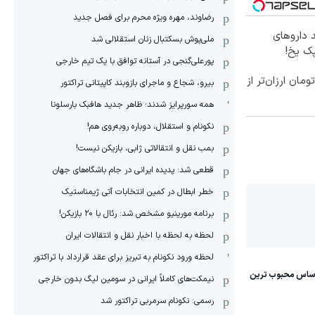
رضاوند، مهره ویژه محرم برای فصل جدید
 داروهای
ملی‌پوش بسکتبال زنان استقلالی شد
پک یخ!
پورعلی‌گنجی در آستانه توافق با یک تیم خارجی
ا ۱ میلیون تومان ارزان‌تر از
بیرو، شجاع و ماجرای بازوبند کاپیتانی تراکتور
همه سورپرایز شدند؛ ظاهر جدید هافبک بارسلونا
نکونام و استقلال، دوباره روبه‌روی هم!
بمب نقل و انتقالاتی ژابی، بازیکن نیست!
قطعی شد: پدیده ایرانی در جام باشگاه‌های جهان
خطر ابطال در کمین انتخابات آتی ژیمناستیک
برنامه مورینیو مشخص شد: رئال با ۲۰ بازیکن!
لحظه به لحظه با اخبار نقل و انتقالات ایران
لحظه ورود نکونام به تبریز برای عقد قرارداد با تراکتور
نیمکت‌های کاملاً ایرانی در سومین لیگ بدون خارجی
رسمی: نکونام سرمربی تراکتور شد