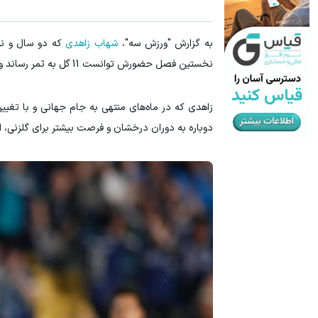
یخچال ویترینی 9 فوت ایستکول (جدید)
۱ میلیون تومان تخفیف محصولات لاغری؛ یک قدم نزدیک‌تر به شروع کاهش وزن
به گزارش "ورزش سه"،
شهاب زاهدی
که دو سال و نیم
کلیک کن!
نخستین فصل حضورش توانست 11 گل به ثمر رساند و بهترین گلزن باشگاهش شود، اکنون تصمیم به قطع همکاری گرفت و قراردادش را فسخ کرد.
زاهدی که در ماه‌های منتهی به جام جهانی و با تغییر
دوباره به دوران درخشان و فرصت بیشتر برای گلزنی، ا