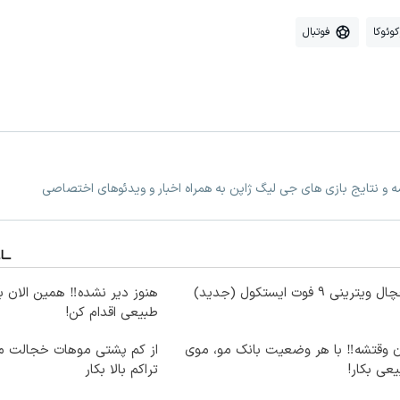
وئوکا
فوتبال
 و نتایج بازی های جی لیگ ژاپن به همراه اخبار و ویدئوهای اختصاصی
ویترینی 9 فوت ایستکول (جدید)
هنوز دیر نشده‼️ همین الان 
طبیعی اقدام کن!
ن وقتشه‼️ با هر وضعیت بانک مو، موی
از کم پشتی موهات خجالت می
عی بکار!
تراکم بالا بکار