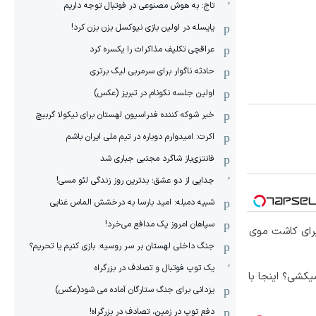
تاج: به هوش مصنوعی در فوتبال توجه داریم
یایسله در اولین بازی نیوکسل بزن بزن کرد!
عراقچی تکلیف مذاکرات را یکسره کرد
حادثه ناگوار برای سرمربی لیگ برتری
اولین جلسه نکونام در تبریز (عکس)
خبر شوکه کننده فدراسیون لهستان برای نیکولا گربیچ
اکرت: امیدوارم دوباره در تیم ملی ایران باشم
فانتزی‌باز شاگرد مجتبی جباری شد
جدایی از دو عشق؛ بدترین روز زندگی لئو مسی!
شبیه دمبله: امید بارسا به درخشش الماس غنایی
سپاهان امروز یک مدافع می‌خرد!
برای کاشت موی
جنگ داخلی لهستان بر سر روسیه: بازی کنیم یا تحریم؟
یک توپ فوتبال و تصادف در بزرگراه
کشی؟ اینجا با
یزدانی برای جنگ ستارگان آماده می شود(عکس)
دفع توپ در زمین، تصادف در بزرگراه!