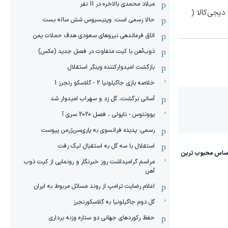
میلاد محمدی بالاخره در 11 نفر
یجی‌کالا (
حالا رسمی است: وینیسیوس شش ساله بست
اتاق فرماندهی نیروهای سعودی هدف حملات یمن
ذوب‌آهن با کیت متفاوت در فصل جدید (عکس)
بازگشت امیدوارکننده وینگر استقلال
خلاصه بازی جاگیلونیا 2 - گلاسکو رنجرز 1
آسانی برگشت، گل زد و سهراب امیدوار شد
یوونتوس - ناپولی ، فصل 2020 سری آ
رسمی: پدیده فرانسوی به پاری‌سن‌ژرمن پیوست
استقلال با سه گل به استقبال لیگ رفت
مراسم گرامیداشت روز خبرنگار و رونمایی از کیت ذوب
آهن
اعلام رضایت ترامپ از روند مسائل مربوط به ایران
گل دوم جاگیلونیا به گلاسکورنجرز
حفظ رکوردهای جهانی دو ستاره وزنه برداری