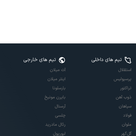
تیم های داخلی
تیم های خارجی
استقلال
آث میلان
پرسپولیس
اینتر میلان
تراکتور
بارسلونا
ذوب آهن
بایرن مونیخ
سپاهان
آرسنال
فولاد
چلسی
ملوان
رئال مادرید
گل‌گهر
لیورپول