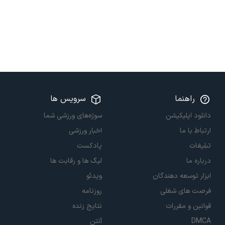
راهنما
سرویس ها
دانلود اپلیکیشن
سوژه‌های ورزشی شما
ارتباط با ما
اخبار ورزشی
تبلیغات
پادکست
درباره ما
لیگ ها و رقابت ها
ابزار توسعه دهندگان
ویدئو
فرصت های شغلی
روزنامه
قوانین و مقررات
نتایج زنده
DMCA
آنتن