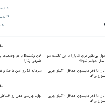
29 اردیبهشت
29 اردیبهشت
5 خرداد
ول بی‌نظیر برای آقایان! با این کاشت مو
الان وقتشه‼️ با هر وضعیت ب
طبیعی بکار!
از الان تا آخر تابستون حداقل 12کیلو چربی
سرمایه گذاری امن با طلا و نق
سوزونی🧨
از الان تا آخر تابستون حداقل 12کیلو چربی
لوازم ورزشی خفن رو اقساطی 
سوزونی🧨