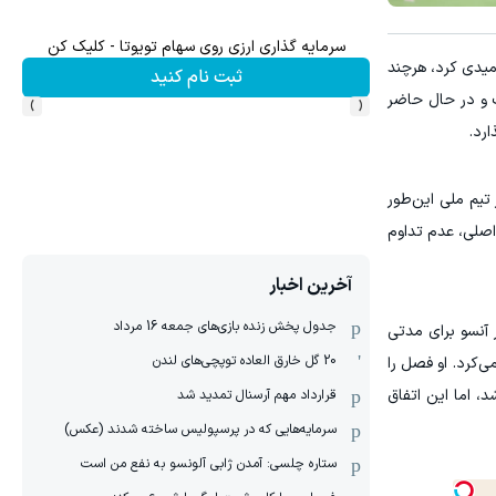
سرمایه گذاری ارزی روی سهام تویوتا - کلیک کن
میدی کرد، هرچند
ثبت نام کنید
›
‹
و در حال حاضر
ارد.
 تیم ملی این‌طور
اصلی، عدم تداوم
آخرین اخبار
جدول پخش زنده بازی‌های جمعه 16 مرداد
 آنسو برای مدتی
20 گل خارق العاده توپچی‌های لندن
ی‌کرد. او فصل را
د، اما این اتفاق
قرارداد مهم آرسنال تمدید شد
سرمایه‌هایی که در پرسپولیس ساخته شدند (عکس)
ستاره چلسی: آمدن ژابی آلونسو به نفع من است