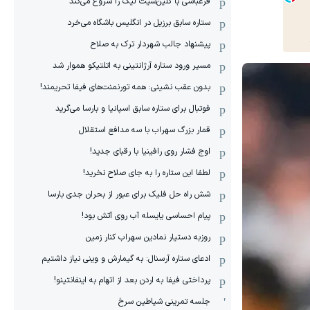
فرعباسی با کلین‌شیت لیگ را شروع می‌کند
ستاره سابق برزیل در انگلیس باشگاه می‌خرد
پیشنهاد جالب شهردار ترک به صلاح
مسیر ورود ستاره آرژانتینی به اتلتیکو هموار شد
بدون عقب نشینی: همه تورنمنت‌های فیفا تحریمند!
فوتبال برای ستاره سابق اسپانیا و بارسا می‌گرید
قمار بزرگ سهراب با سه مدافع استقلال
اوج فشار روی رافینیا با رقبای جدید!
لطفا این ستاره را به جای صلاح نخرید!
شش راه حل فلیک برای عبور از بحران جدی بارسا
پیام احساسی یایسله آب روی آتش بود!
روزبه دستیار نمادین سهراب کنار زمین
ادعای ستاره آرسنال: به گیمارش و وینی نیاز داشتیم
پرداختی فیفا به اردن بعد از اتهام به اینفانتینو!
جلسه تمرینی شیاطین سرخ