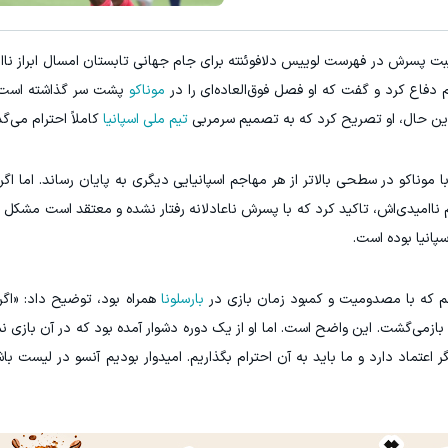
یبت پسرش در فهرست لوییس دلافوئنته برای جام جهانی تابستان امسال ابراز ناا
 دفاع کرد و گفت که او فصل فوق‌العاده‌ای را در
موناکو
پشت سر گذاشته است 
ا این حال، او تصریح کرد که به تصمیم سرمربی
تیم ملی اسپانیا
کاملاً احترام می‌گذ
با موناکو در سطحی بالاتر از هر مهاجم اسپانیایی دیگری به پایان رساند. اما اگر
غم ناامیدی‌اش، تاکید کرد که با پسرش ناعادلانه رفتار نشده و معتقد است مشکل 
پانیا بوده است.
جم که با مصدومیت و کمبود زمان بازی در
بارسلونا
همراه بود، توضیح داد: «اگر
 بازمی‌گشت. این واضح است. اما او از یک دوره دشوار آمده بود که در آن بازی نم
ر اعتماد دارد و ما باید به آن احترام بگذاریم. امیدوار بودیم آنسو در لیست باش