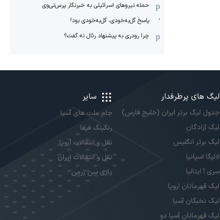
حمله نیروهای اسرائیلی به خبرنگار پرس‌تی‌وی
پاسخ گل‌به‌خودی، گل‌به‌خودی بود!
چرا رودری به پیشنهاد رئال نه گفت؟
لیگ های پرطرفدار
سایر
جدول لیگ برتر ایران (خلیج فارس)
جام ملت های آسیا
لیگ آزادگان
رنکینگ فیفا
لیگ برتر انگلیس
نقل و انتقالات اروپا
لالیگا اسپانیا
نقل و انتقالات ایران
سری آ ایتالیا
پاری سن ژرمن
لیگ قهرمانان اروپا
لیگ نخبگان آسیا
لیگ قهرمانان آسیا دو