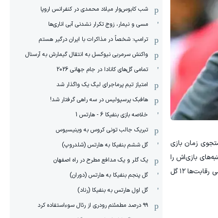
شب کابوس‌وار میلاد محمدی در کنفرانس اروپا
مسی و نیمار، زوج تکرار نشدنی آبی اناری‌ها
ترامپ: شخصاً در مذاکرات با ایران درگیر هستم
واکنش سرمربی نیوکسل به انتقال گیمارش به آرسنال
تمامی گل‌های کانادا در جام جهانی 2026
امتیاز تیم پرماجرای لیگ یک واگذار شد
هافبک پرسپولیس در سه راهی گرفتار شد!
خلاصه بازی بنفیکا 6 - هارتس 1
تبریک جالب تونی کروس به وینیسیوس
تجوی زمان بازی
گل ششم بنفیکا به هارتس (شلدروپ)
ه‌های بازی‌اش را
یک گلر و یک مدافع مطرح در راه اصفهان
به نمایش بگذارد. فاتی موفق شده است بهترین فرم خود را دوباره به دست آورد. او در طول فصل ۳۰ بازی رسمی انجام داد و در تمامی رقابت‌ها ۱۲ گل
گل پنجم بنفیکا به هارتس (دوران)
گل اول هارتس به بنفیکا (رناد)
۹۹ درصد مطمئنم رودری از رئال سوءاستفاده کرد