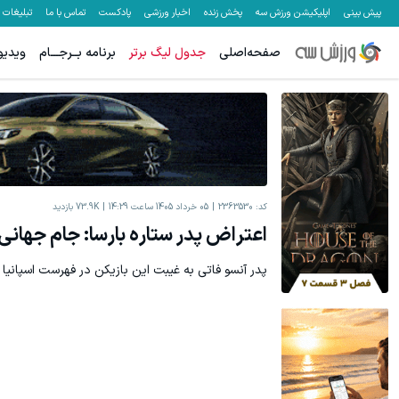
پیش بینی
اپلیکیشن ورزش سه
پخش زنده
اخبار ورزشی
پادکست
تماس با ما
تبلیغات
صفحه‌اصلی
جدول لیگ برتر
برنامه بــرجـــام
ویدیو
کد:
2363530
05 خرداد 1405 ساعت 14:29
73.9K
بازدید
اعتراض پدر ستاره بارسا: جام جهانی
پدر آنسو فاتی به غیبت این بازیکن در فهرست اسپانیا برای جام جها