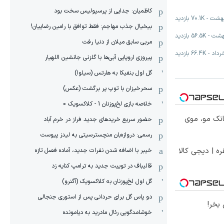
کاظمیان: جدایی از پرسپولیس سخت بود
-
70.1K
بازدید
بیخیال جذب مهاجم: فقط توافق با رامین رضاییان!
-
56.5K
بازدید
مربی سابق میلان از دنیا رفت
-
66.4K
بازدید
پیروزی اروپایی آبی‌ها با گلزنی جانشین اللهیار
گل اول بنفیکا به هارتس (سیلوا)
سحرخیزان با توپ پر برگشت (عکس)
خلاصه بازی لخ‌پوزنان 1 - کلاکسویک 0
انک مو، موی
حضور سریع خریدهای جدید فراز در خرم آباد
رسمی: دروازه‌بان منچسترسیتی به لیدز پیوست
ره | دیجی کالا
خیبر با اضافه شدن نفرات جدید، آماده فصل تازه
قالیباف در توییت جدید به ترامپ کنایه زد
گل اول لخ‌پوزنان به کلاکسویک (آگنرو)
دو پاس گل برای حردانی پس از استوری جنجالی
بخر!
خوشامدگویی رئال مادرید به دیامونده