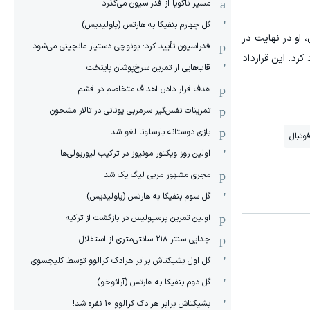
مسیر ناگویا از فدراسیون می‌گذرد
گل چهارم بنفیکا به هارتس (پاولیدیس)
 او در نهایت در
فدراسیون تأیید کرد: بونوچی دستیار مانچینی می‌شود
ان گذشته پیش از انتقال قرضی به موناکو، قراردادش را با بارسلونا تا ۳۰ ژوئن ۲۰۲۸ تمدید کرد. این قرارداد
قاب‌هایی از تمرین سرخ‌پوشان پایتخت
هدف قرار دادن اهداف متخاصم در قشم
‏تمرینات نفس‌گیر سرمربی یونانی در تالار مشحون
بازی دوستانه بارسلونا لغو شد
وتبال
اولین روز ویکتور مونیوز در ترکیب لیورپولی‌ها
مجری مشهور مربی لیگ یک شد
گل سوم بنفیکا به هارتس (پاولیدیس)
اولین تمرین پرسپولیس در بازگشت از ترکیه
جدایی سنتر ۲۱۸ سانتی‌متری از استقلال
گل اول بشیکتاش برابر هرادک کرالوو توسط کلیچسوی
گل دوم بنفیکا به هارتس (آرائوخو)
بشیکتاش برابر هرادک کرالوو 10 نفره شد!