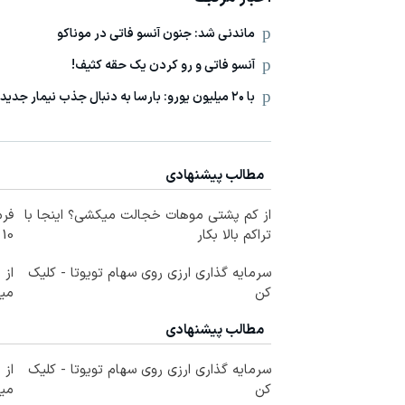
ماندنی شد: جنون آنسو فاتی در موناکو
آنسو فاتی و رو کردن یک حقه کثیف!
با ۲۰ میلیون یورو: بارسا به دنبال جذب نیمار جدید!
مطالب پیشنهادی
از کم پشتی موهات خجالت میکشی؟ اینجا با
فرم
تراکم بالا بکار
10 سال جوانتر شو😍
سرمایه گذاری ارزی روی سهام تویوتا - کلیک
کن
می
مطالب پیشنهادی
سرمایه گذاری ارزی روی سهام تویوتا - کلیک
کن
می