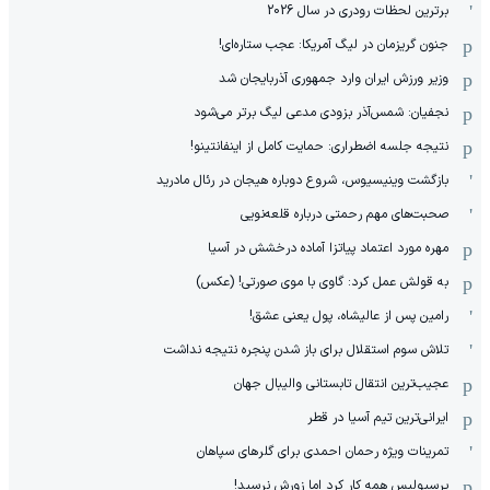
برترین لحظات رودری در سال 2026
جنون گریزمان در لیگ آمریکا: عجب ستاره‌ای!
وزیر ورزش ایران وارد جمهوری آذربایجان شد
نجفیان: شمس‌آذر بزودی مدعی لیگ برتر می‌شود
نتیجه جلسه اضطراری: حمایت کامل از اینفانتینو!
بازگشت وینیسیوس، شروع دوباره هیجان در رئال مادرید
صحبت‌های مهم رحمتی درباره قلعه‌نویی
مهره مورد اعتماد پیاتزا آماده درخشش در آسیا
به قولش عمل کرد: گاوی با موی صورتی! (عکس)
رامین پس از عالیشاه، پول یعنی عشق!
تلاش سوم استقلال برای باز شدن پنجره نتیجه نداشت
عجیب‌ترین انتقال تابستانی والیبال جهان
ایرانی‌ترین تیم آسیا در قطر
تمرینات ویژه رحمان احمدی برای گلرهای سپاهان
پرسپولیس همه کار کرد اما زورش نرسید!