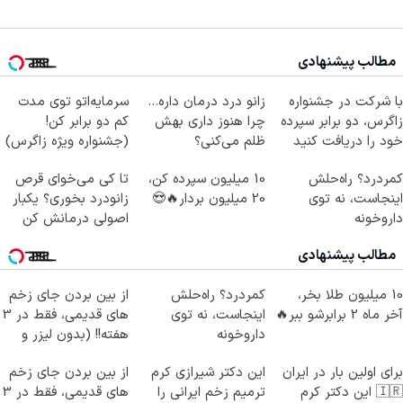
مطالب پیشنهادی
با شرکت در جشنواره
زانو درد درمان داره…
سرمایه‌اتو توی مدت
زاگرس، دو برابر سپرده
چرا هنوز داری بهش
کم دو برابر کن!
خود را دریافت کنید
ظلم می‌کنی؟
(جشنواره ویژه زاگرس)
🔥
کمردرد؟ راه‌حلش
10 میلیون سپرده کن،
تا کی می‌خوای قرص
اینجاست، نه توی
20 میلیون بردار🔥😍
زانودرد بخوری؟ یکبار
داروخونه
اصولی درمانش کن
مطالب پیشنهادی
10 میلیون طلا بخر،
کمردرد؟ راه‌حلش
از بین بردن جای زخم
آخر ماه 2 برابرشو ببر🔥
اینجاست، نه توی
های قدیمی، فقط در 3
داروخونه
هفته!! (بدون لیزر و
جراحی)
برای اولین بار در ایران
این دکتر شیرازی کرم
از بین بردن جای زخم
🇮🇷 این دکتر کرم
ترمیم زخم ایرانی را
های قدیمی، فقط در 3