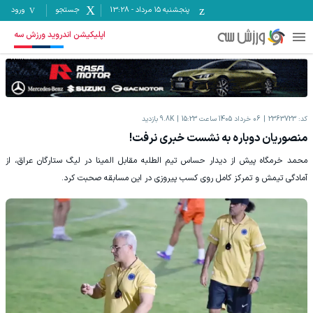
پنجشنبه ۱۵ مرداد
-
13:28
جستجو
ورود
اپلیکیشن اندروید ورزش سه
کد:
2363723
06 خرداد 1405 ساعت 15:23
9.8K
بازدید
منصوریان دوباره به نشست خبری نرفت!
محمد خرمگاه پیش از دیدار حساس تیم الطلبه مقابل المینا در لیگ ستارگان عراق، از
آمادگی تیمش و تمرکز کامل روی کسب پیروزی در این مسابقه صحبت کرد.