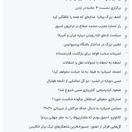
برگزاری نشست ۴ جانبه در اردن
کشف بزرگ پیاتزا: ستاره‌ای که همه را غافلگیر کرد
راز شماره عجیب محمد صلاح در ترابزون اسپور
سیاست ادعای تازه رویترز درباره ایران و آمریکا
تغییر بزرگ در ساختار باشگاه پرسپولیس
تمرینات سخت فولاد برای بازگشت قدرتمندانه
لحظه به لحظه با تحولات نقل و انتقالات
اعتماد اسپانیا به فیفا: به ما خیانت نخواهد کرد!
مسی دوباره درخشید؛ دو گل تماشایی از نابغه فوتبال
صعود اینترمیامی: آتش‌بازی مسی شروع شد!
استراتژی حقوقی استقلال چگونه شکست خورد؟
مجلس اسپانیا به دنبال حذف مراکش از میزبانی ۲۰۳۰!
کاناوارو: احمق بودم که ماشاریپوف را به جام جهانی بردم!
گل‌هایی فراتر از تصور؛ جسورانه‌ترین شاهکارهای لیگ برتر انگلیس