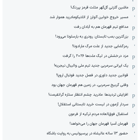
ماشین گلزنی گل‌گهر مثلث قرمز پررنگ!
مسیر خروج خولین آلوارز از اتلتیکومادرید هموار شد
مدافع تیم قهرمان هم به آبادان رفت
بزرگترین بمب تابستان: رودری به بارسلونا می‌رود!
رمزگشایی جدید از علت مرگ مارادونا!
مزد درخشش در لیگ ملت‌ها ٢٠٢۶ را گرفت
یک ایرانی سرمربی جدید تیم ملی والیبال نیجریه!
قوانین جدید داوری در فصل جدید فوتبال اروپا!
وقتی گربیج سرمربی، در زمین هم قهرمان جهان بود
افزایش تردیدها: مادرید چشم انتظار ستاره گرانقیمت!
سردار آزمون در لیست خرید تابستانی استقلال!
استقبال فوق‌‌العاده مردم ترکیه از فرعون
قهرمان آسیا قهرمان جهان را می‌خواهد!
حضور 13 ساله عالیشاه در پرسپولیس به روایت باشگاه