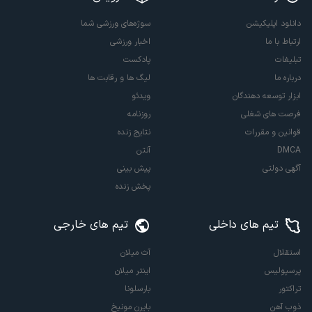
دانلود اپلیکیشن
سوژه‌های ورزشی شما
ارتباط با ما
اخبار ورزشی
تبلیغات
پادکست
درباره ما
لیگ ها و رقابت ها
ابزار توسعه دهندگان
ویدئو
فرصت های شغلی
روزنامه
قوانین و مقررات
نتایج زنده
DMCA
آنتن
آگهی دولتی
پیش بینی
پخش زنده
تیم های داخلی
تیم های خارجی
استقلال
آث میلان
پرسپولیس
اینتر میلان
تراکتور
بارسلونا
ذوب آهن
بایرن مونیخ