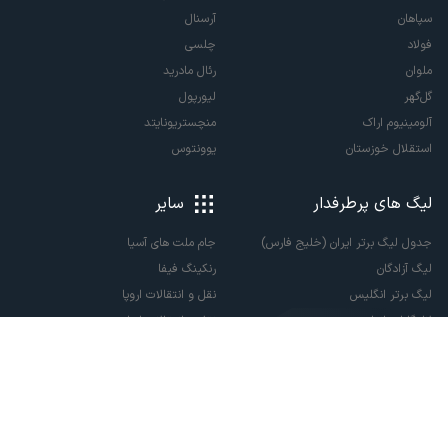
سپاهان
آرسنال
فولاد
چلسی
ملوان
رئال مادرید
گل‌گهر
لیورپول
آلومینیوم اراک
منچستریونایتد
استقلال خوزستان
یوونتوس
لیگ های پرطرفدار
سایر
جدول لیگ برتر ایران (خلیج فارس)
جام ملت های آسیا
لیگ آزادگان
رنکینگ فیفا
لیگ برتر انگلیس
نقل و انتقالات اروپا
لالیگا اسپانیا
نقل و انتقالات ایران
سری آ ایتالیا
پاری سن ژرمن
لیگ قهرمانان اروپا
لیگ نخبگان آسیا
لیگ قهرمانان آسیا دو