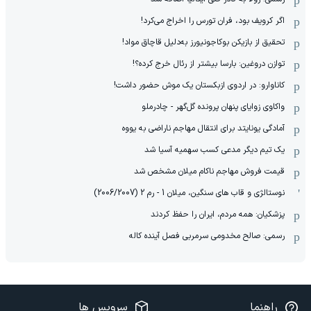
اگر کرویف بود، فران تورس را اخراج می‌کرد!
تحقیق از بازیکن بوکاجونیورز به‌دلیل قاچاق مواد!
توازن دروغین: بارسا بیشتر از رئال خرج کرده؟!
کاناوارو: در اردوی ازبکستان یک موش حضور داشت!
واکاوی زوایای پنهان پرونده گل‌گهر - چادرملو
آمادگی یونایتد برای انتقال مهاجم ناراضی به یووه
یک تیم دیگر مدعی کسب سهمیه آسیا شد
قیمت فروش مهاجم ناکام میلان مشخص شد
نوستالژی و قاب های سنگین، میلان 1 - رم 2 (2006/2007)
پزشکیان: همه مردم، ایران را حفظ کردند
رسمی: صالح مخدومی سرمربی فصل آینده کاله
راهنما
سرویس ها