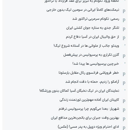
لحظه ورود نکونام به تبریز برای عقد قرارداد با تراکتور
نیمکت‌های کاملاً ایرانی در سومین لیگ بدون خارجی
رسمی: نکونام سرمربی تراکتور شد
تلنگر جدی به ستاره جوان کشتی ایران
از حق والیبال ایران در آسیا دفاع کردم
ویدئو جالب از ملوانی ها در آستانه شروع لیگ!
گلزن تکراری به پرسپولیس در پیش‌فصل
خبرچین پرسپولیسی ها پیدا شد!
خطر فروپاشی فرانسوی رئال مقابل بارسلونا
آرامکو را زدیم، حمله با دقت انجام شد
نمایندگان ایران در لیگ نخبگان آسیا کماکان بدون ورزشگاه!
کاپیتان ایران آماده مهم‌ترین تورنمنت زندگی
شهریار: بعدا می‌گویم چرا پرسپولیس نرفتم
بهترین وقت جبران برای باتجربه‌ترین مدافع ایران
ادای احترام ویژه دی‌پل به پدر مسی! (عکس)