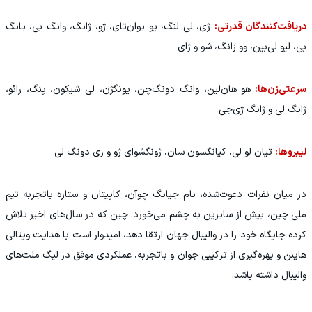
دریافت‌کنندگان قدرتی:
ژی، لی لنگ، یو یوان‌تای، ژو، ژانگ، وانگ بی، یانگ
بی، لیو لی‌بین، وو زانگ، شو و ژای
سرعتی‌زن‌ها:
هو هان‌لین، وانگ دونگ‌چن، یونگژن، لی شیکون، پنگ، رائو،
ژانگ لی و ژانگ ژی‌جی
لیبروها:
تیان لو لی، کیانگسون سان، ژونگشوای ژو و ری دونگ لی
در میان نفرات دعوت‌شده، نام جیانگ چوآن، کاپیتان و ستاره باتجربه تیم
ملی چین، بیش از سایرین به چشم می‌خورد. چین که در سال‌های اخیر تلاش
کرده جایگاه خود را در والیبال جهان ارتقا دهد، امیدوار است با هدایت ویتالی
هاینن و بهره‌گیری از ترکیبی جوان و باتجربه، عملکردی موفق در لیگ ملت‌های
والیبال داشته باشد.