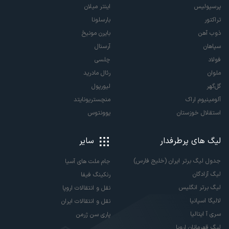
پرسپولیس
اینتر میلان
تراکتور
بارسلونا
ذوب آهن
بایرن مونیخ
سپاهان
آرسنال
فولاد
چلسی
ملوان
رئال مادرید
گل‌گهر
لیورپول
آلومینیوم اراک
منچستریونایتد
استقلال خوزستان
یوونتوس
لیگ های پرطرفدار
سایر
جدول لیگ برتر ایران (خلیج فارس)
جام ملت های آسیا
لیگ آزادگان
رنکینگ فیفا
لیگ برتر انگلیس
نقل و انتقالات اروپا
لالیگا اسپانیا
نقل و انتقالات ایران
سری آ ایتالیا
پاری سن ژرمن
لیگ قهرمانان اروپا