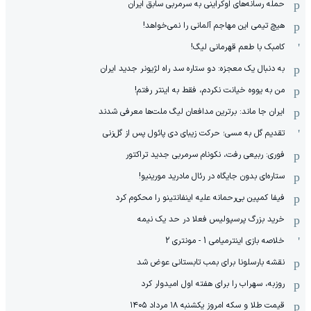
حمله رسانه‌های اوکراینی به سرمربی سابق ایران
هیچ‌ تیمی این مهاجم آلمانی را نمی‌خواهد!
کامبک با طعم قهرمانی لیگ!
به دنبال یک معجزه: دو ستاره سد راه لژیونر جدید ایران
من به یووه خیانت نکردم، فقط به اینتر رفتم!
ایران جا ماند: برترین مدافعان لیگ ملت‌ها معرفی شدند
تقدیم گل به مسی؛ حرکت زیبای دی پائول پس از گل‌زنی
فوری: ربیعی رفت، نکونام سرمربی جدید تراکتور
ستاره‌ای بدون جایگاه در رئال مادرید مورینیو!
فیفا کمپین بی‌رحمانه علیه اینفانتینو را محکوم کرد
خرید بزرگ پرسپولیس فعلا در حد یک نیمه
خلاصه بازی اینترمیامی 1 - مونتری 2
نقشه بارسلونا برای بمب تابستانی عوض شد
روزبه، سهراب را برای هفته اول امیدوار کرد
قیمت طلا و سکه امروز یکشنبه ۱۸ مرداد ۱۴۰۵