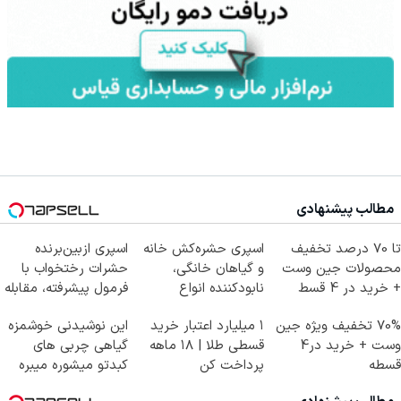
مطالب پیشنهادی
تا 70 درصد تخفیف
اسپری حشره‌کش خانه
اسپری ازبین‌برنده
محصولات جین وست
و گیاهان خانگی،
حشرات رختخواب با
+ خرید در 4 قسط
نابودکننده انواع
فرمول پیشرفته، مقابله
حشرات خانگی و آفات
با انواع ساس
70% تخفیف ویژه جین
۱ میلیارد اعتبار خرید
این نوشیدنی خوشمزه
وست + خرید در4
قسطی طلا | ۱۸ ماهه
گیاهی چربی های
قسطه
پرداخت کن
کبدتو میشوره میبره