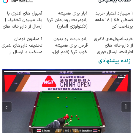
مطالب پیشنهادی
۱ میلیارد اعتبار خرید
1بار برای همیشه
آمپول های لاغری با
قسطی طلا | ۱۸ ماهه
زانودردت رودرمان کن!
یک میلیون تخفیف |
پرداخت کن
(تکنولوژی آلمان)
ارسال از داروخانه های
◂پرسشنامه▸
معتبر
خریدآمپول‌های لاغری
زانو دردت رو بدون
۱ میلیون تومان
از داروخانه های
قرص برای همیشه
تخفیف داروهای لاغری
اطرافت، ارسال فوری
خوب کن! (قدم اول،
منتخب با ارسال از
همراه با پک یخ!
پرسش‌نامه)
داروخانه نزدیکت
زنده پیشنهادی