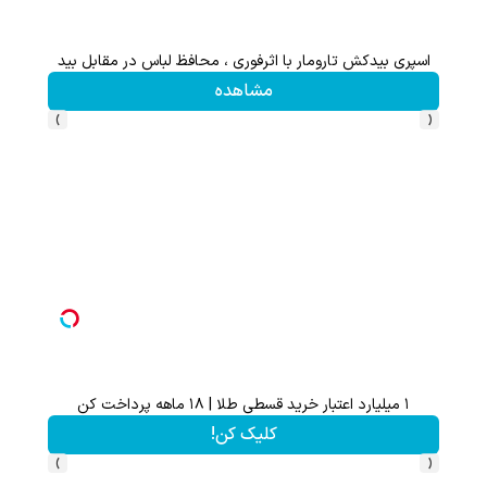
اسپری بیدکش تارومار با اثرفوری ، محافظ لباس در مقابل بید
۱ میلیارد اعتبار خرید قسطی طلا | ۱۸ ماهه پرداخت کن
مشاهده
›
‹
۱ میلیارد اعتبار خرید قسطی طلا | ۱۸ ماهه پرداخت کن
از آیفون 17 تا پلی استیشن 5 جایزه ببر 🎮😍📱 | بازی کن ، گردونه
کلیک کن!
›
‹