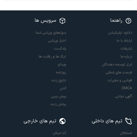
راهنما
سرویس ها
دانلود اپلیکیشن
سوژه‌های ورزشی شما
ارتباط با ما
اخبار ورزشی
تبلیغات
پادکست
درباره ما
لیگ ها و رقابت ها
ابزار توسعه دهندگان
ویدئو
فرصت های شغلی
روزنامه
قوانین و مقررات
نتایج زنده
DMCA
آنتن
آگهی دولتی
پیش بینی
پخش زنده
تیم های داخلی
تیم های خارجی
استقلال
آث میلان