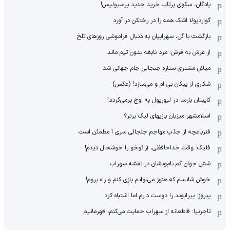
پادگان، سکوی پرتاب خرید جدید پرسپولیس!
گواردیولا اشک همه را در رختکن در آورد
بازگشت با گل، سهرابیان به دنبال فراموشی روزهای تلخ
از عرش به فرش: مرد نابغه‌ بدون تیم ماند
میلان مشتری ستاره جنجالی جام جهانی شد
شکاری از پیکان بی ام و می‌سازد! (عکس)
کاپیتان بارسا در لیورپول به اوج برمی‌گردد!
اسلامشهر میزبان بازیهای لیگ برتر؟
فنرباغچه از جذب مهاجم جنجالی سری آ مطمئن است
فلیک: وقت خداحافظی، آرائوخو را خوشحال دیدم!
شش جوان کم نام‌و‌نشان در نقشه سهراب
خوش شانسم که هنوز می‌توانم بازی کنم و راه بروم!
پیروز: بیرانوند را دوست دارم اما اشتباه کرد
تاجرنیا: قاطعانه از سهراب حمایت می‌کنم، قهرمانیم