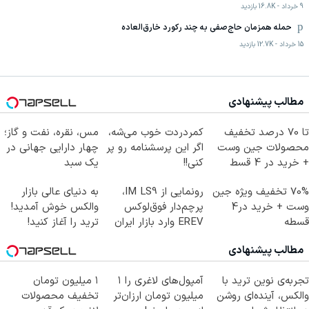
9 خرداد
-
16.8K
بازدید
حمله همزمان حاج‌صفی به چند رکورد خارق‌العاده
15 خرداد
-
12.7K
بازدید
مطالب پیشنهادی
تا 70 درصد تخفیف
کمردردت خوب می‌شه،
مس، نقره، نفت و گاز؛
محصولات جین وست
اگر این پرسشنامه رو پر
چهار دارایی جهانی در
+ خرید در 4 قسط
کنی!!
یک سبد
70% تخفیف ویژه جین
رونمایی از IM LS9،
به دنیای عالی بازار
وست + خرید در4
پرچم‌دار فوق‌لوکس
والکس خوش آمدید!
قسطه
EREV وارد بازار ایران
ترید را آغاز کنید!
شد
مطالب پیشنهادی
تجربه‌ی نوین ترید با
آمپول‌های لاغری را ۱
۱ میلیون تومان
والکس، آینده‌ای روشن
میلیون تومان ارزان‌تر
تخفیف محصولات