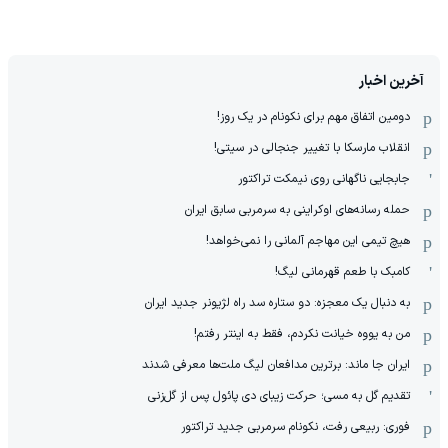
آخرین اخبار
دومین اتفاق مهم برای نکونام در یک روز!
انقلاب مارسکا با تغییر جنجالی در سیتی!
جابجایی ناگهانی روی نیمکت تراکتور
حمله رسانه‌های اوکراینی به سرمربی سابق ایران
هیچ‌ تیمی این مهاجم آلمانی را نمی‌خواهد!
کامبک با طعم قهرمانی لیگ!
به دنبال یک معجزه: دو ستاره سد راه لژیونر جدید ایران
من به یووه خیانت نکردم، فقط به اینتر رفتم!
ایران جا ماند: برترین مدافعان لیگ ملت‌ها معرفی شدند
تقدیم گل به مسی؛ حرکت زیبای دی پائول پس از گل‌زنی
فوری: ربیعی رفت، نکونام سرمربی جدید تراکتور