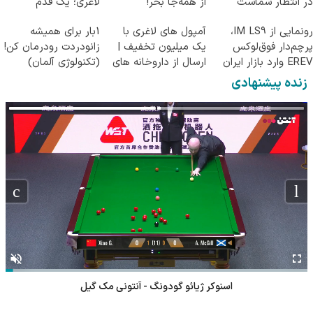
در انتظار شماست
از همه‌جا بخر!
لاغری؛ یک قدم
نزدیک‌تر به شروع
رونمایی از IM LS9،
آمپول های لاغری با
1بار برای همیشه
کاهش وزن
پرچم‌دار فوق‌لوکس
یک میلیون تخفیف |
زانودردت رودرمان کن!
EREV وارد بازار ایران
ارسال از داروخانه های
(تکنولوژی آلمان)
شد
معتبر
◂پرسشنامه▸
زنده پیشنهادی
اسنوکر ژیائو گودونگ - آنتونی مک گیل