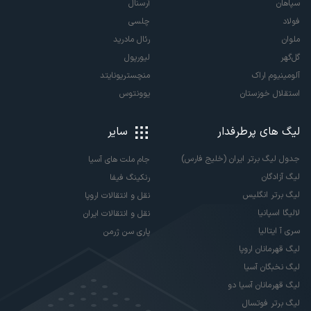
سپاهان
آرسنال
فولاد
چلسی
ملوان
رئال مادرید
گل‌گهر
لیورپول
آلومینیوم اراک
منچستریونایتد
استقلال خوزستان
یوونتوس
لیگ های پرطرفدار
سایر
جدول لیگ برتر ایران (خلیج فارس)
جام ملت های آسیا
لیگ آزادگان
رنکینگ فیفا
لیگ برتر انگلیس
نقل و انتقالات اروپا
لالیگا اسپانیا
نقل و انتقالات ایران
سری آ ایتالیا
پاری سن ژرمن
لیگ قهرمانان اروپا
لیگ نخبگان آسیا
لیگ قهرمانان آسیا دو
لیگ برتر فوتسال