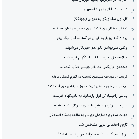
دو خرید پایانی در راه اصفهان
گل اول سلتاویگو به ناپولی (جوتگلا)
نیکفر: منتظر رأی CAS برای مجوز حرفه‌ای هستیم
برد ۲ گله برزیلی‌ها ایران در آستانه آغاز لیگ برتر
وقتی ملی‌پوشان تکواندو خبرنگار می‌شوند
خلاصه بازی بارسلونا 1 - ناتینگهام فارست 0
محمدی: بازیکنان مد نظر ویسی جذب شده‌اند
کریمیان: بودجه سپاهان نسبت به تورم کاهش یافته
نیکفر: سپاهان حقش نبود مجوز حرفه‌ای دریافت نکند
پنالتی رافینیا؛ گل اول بارسلونا به ناتینگهام فارست
مورینیو: برناردو با شرایط بدی به رئال اضافه شده
مهلت سه روزه سازمان بورس به مالک باشگاه استقلال
تاریخ احتمالی دربی مشخص شد
برنز المپیک مبینا نعمت‌زاده امروز دوساله شد!