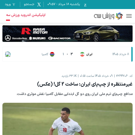
یکشنبه ۱۸ مرداد
-
09:57
جستجو
ورود
اپلیکیشن اندروید ورزش سه
8 خرداد 1405
ایران
3
-
1
گامبیا
کد:
2364206
09 خرداد 1405 ساعت 01:51
33.1K
بازدید
غیرمنتظره از چپ‌پای ایران: ساخت 2 گل! (عکس)
مدافع چپ‌پای تیم ملی ایران روی دو گل ابتدایی مقابل گامبیا نقش موثری داشت.