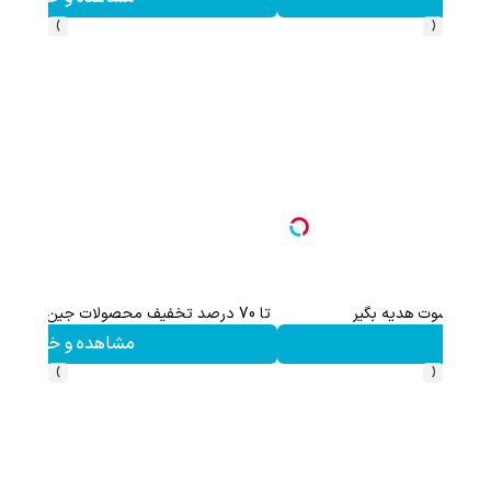
›
‹
70% تخفیف ویژه جین وست + خرید در4 قسطه
مشاهده و خرید
›
‹