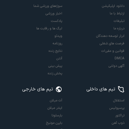
دانلود اپلیکیشن
سوژه‌های ورزشی شما
ارتباط با ما
اخبار ورزشی
تبلیغات
پادکست
درباره ما
لیگ ها و رقابت ها
ابزار توسعه دهندگان
ویدئو
فرصت های شغلی
روزنامه
قوانین و مقررات
نتایج زنده
DMCA
آنتن
آگهی دولتی
پیش بینی
پخش زنده
تیم های داخلی
تیم های خارجی
استقلال
آث میلان
پرسپولیس
اینتر میلان
تراکتور
بارسلونا
ذوب آهن
بایرن مونیخ