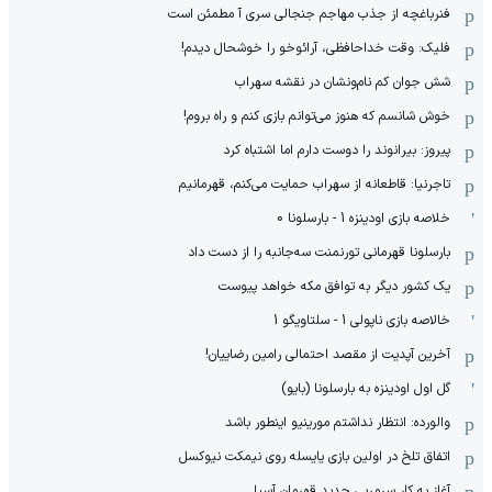
فنرباغچه از جذب مهاجم جنجالی سری آ مطمئن است
فلیک: وقت خداحافظی، آرائوخو را خوشحال دیدم!
شش جوان کم نام‌و‌نشان در نقشه سهراب
خوش شانسم که هنوز می‌توانم بازی کنم و راه بروم!
پیروز: بیرانوند را دوست دارم اما اشتباه کرد
تاجرنیا: قاطعانه از سهراب حمایت می‌کنم، قهرمانیم
خلاصه بازی اودینزه 1 - بارسلونا 0
بارسلونا قهرمانی تورنمنت سه‌جانبه را از دست داد
یک کشور دیگر به توافق مکه خواهد پیوست
خالاصه بازی ناپولی 1 - سلتاویگو 1
آخرین آپدیت از مقصد احتمالی رامین رضاییان!
گل اول اودینزه به بارسلونا (بایو)
والورده: انتظار نداشتم مورینیو اینطور باشد
اتفاق تلخ در اولین بازی یایسله روی نیمکت نیوکسل
آغاز به کار سرمربی جدید قهرمان آسیا