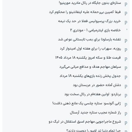
ستاره‌ای بدون جایگاه در رئال مادرید مورینیو!
فیفا کمپین بی‌رحمانه علیه اینفانتینو را محکوم کرد
خرید بزرگ پرسپولیس فعلا در حد یک نیمه
خلاصه بازی اینترمیامی 1 - مونتری 2
نقشه بارسلونا برای بمب تابستانی عوض شد
روزبه، سهراب را برای هفته اول امیدوار کرد
قیمت طلا و سکه امروز یکشنبه ۱۸ مرداد ۱۴۰۵
سپاهان مهاجم هدف و مدافع میانی می‌گیرد
جدول پخش زنده بازی‌های یکشنبه 18 مرداد
دشان آماده حضور در عربستان بود
برناردو: اولین هفته‌ام در رئال سخت بود
ژابی آلونسو: ستاره چلسی یک مانع ذهنی داشت!
راز شماره عجیب ستاره جدید آرسنال
شروع ماجراجویی مهاجم اسبق استقلال در لیگ دو
چرا تمام دنیا تد لاسو را دوست دارند؟