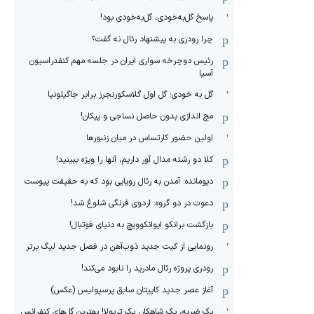
پاسخ گل‌به‌خودی، گل‌به‌خودی بود!
چرا رودری به پیشنهاد رئال نه گفت؟
رئیس دوچرخه سواری ایران در جلسه مهم کنفدراسیون
آسیا
گل به خودی؛ گل اول گلاسکورنجرز برابر جاگیلونیا
مچ اندازی بدون حاصل نساجی و پیکان!
اولین حضور کارتساس در میان زنبورها
کلا دو‌ رشته مدال آور داریم، آنها را ویژه ببینید!
دیومانده: آمدن به رئال رویایی بود که به حقیقت پیوست
دعوت در دو گروه: اردوی فرنگی شلوغ شد!
بازگشت برانکو ایوانکوویچ به دنیای فوتبال!
رونمایی از کیت جدید ذوب‌آهن در فصل جدید لیگ برتر
رودری پروژه رئال مادرید را نابود می‌کند!
آغاز عصر جدید کاپیتان سابق پرسپولیس (عکس)
یک ضربه، یک شاهکار، یک تریولا! بهترین گل‌های کنفرانس