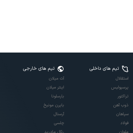
تیم های داخلی
تیم های خارجی
استقلال
آث میلان
پرسپولیس
اینتر میلان
تراکتور
بارسلونا
ذوب آهن
بایرن مونیخ
سپاهان
آرسنال
فولاد
چلسی
ملوان
رئال مادرید