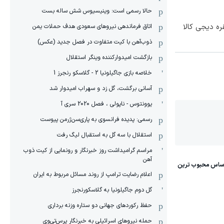
حالا رسمی است: وینیسیوس شش ساله بست
ره دیجی کالا
اتاق فرماندهی نیروهای سعودی هدف حملات یمن
ذوب‌آهن با کیت متفاوت در فصل جدید (عکس)
بازگشت امیدوارکننده وینگر استقلال
خلاصه بازی جاگیلونیا 2 - گلاسکو رنجرز 1
آسانی برگشت، گل زد و سهراب امیدوار شد
یوونتوس - ناپولی ، فصل 2020 سری آ
رسمی: پدیده فرانسوی به پاری‌سن‌ژرمن پیوست
استقلال با سه گل به استقبال لیگ رفت
مراسم گرامیداشت روز خبرنگار و رونمایی از کیت ذوب
آهن
اعلام رضایت ترامپ از روند مسائل مربوط به ایران
گل دوم جاگیلونیا به گلاسکورنجرز
حفظ رکوردهای جهانی دو ستاره وزنه برداری
حمله نیروهای اسرائیلی به خبرنگار پرس‌تی‌وی