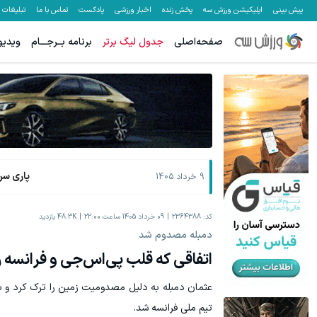
پیش بینی
اپلیکیشن ورزش سه
پخش زنده
اخبار ورزشی
پادکست
تماس با ما
تبلیغات
صفحه‌اصلی
جدول لیگ برتر
برنامه بــرجـــام
ویدیو
پاری سن
9 خرداد 1405
کد:
2364388
09 خرداد 1405 ساعت 22:00
48.3K
بازدید
دمبله مصدوم شد
اتفاقی که قلب پی‌اس‌جی و فرانسه را
عثمان دمبله به دلیل مصدومیت زمین را ترک کرد و با
تیم ملی فرانسه شد.