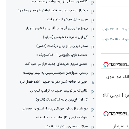
کاظمیان: جدایی از پرسپولیس سخت بود
بیخیال جذب مهاجم: فقط توافق با رامین رضاییان!
مربی سابق میلان از دنیا رفت
پیروزی اروپایی آبی‌ها با گلزنی جانشین اللهیار
-
27.9K
بازدید
گل اول بنفیکا به هارتس (سیلوا)
-
30.1K
بازدید
سحرخیزان با توپ پر برگشت (عکس)
خلاصه بازی لخ‌پوزنان 1 - کلاکسویک 0
حضور سریع خریدهای جدید فراز در خرم آباد
رسمی: دروازه‌بان منچسترسیتی به لیدز پیوست
انک مو، موی
خیبر با اضافه شدن نفرات جدید، آماده فصل تازه
قالیباف در توییت جدید به ترامپ کنایه زد
ره | دیجی کالا
گل اول لخ‌پوزنان به کلاکسویک (آگنرو)
دو پاس گل برای حردانی پس از استوری جنجالی
خوشامدگویی رئال مادرید به دیامونده
 نقره از
میلاد محمدی بالاخره در 11 نفر