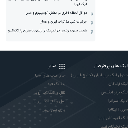
لیگ اروپا
دو گل لحظه آخری در تقابل آلومینیوم و مس
جزئیات فنی مذاکرات ایران و عمان
بازدید سرزده رئیس پارالمپیک از اردوی دختران پاراتکواندو
لیگ های پرطرفدار
سایر
جدول لیگ برتر ایران (خلیج فارس)
جام ملت های آسیا
لیگ آزادگان
رنکینگ فیفا
لیگ برتر انگلیس
نقل و انتقالات اروپا
لالیگا اسپانیا
نقل و انتقالات ایران
سری آ ایتالیا
پاری سن ژرمن
لیگ قهرمانان اروپا
لیگ نخبگان آسیا