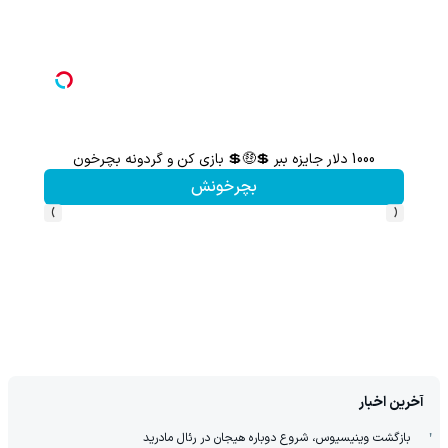
1000 دلار جایزه ببر 💲🤑💲 بازی کن و گردونه بچرخون
گردونه شانس بدون 
بچرخونش
›
‹
آخرین اخبار
بازگشت وینیسیوس، شروع دوباره هیجان در رئال مادرید