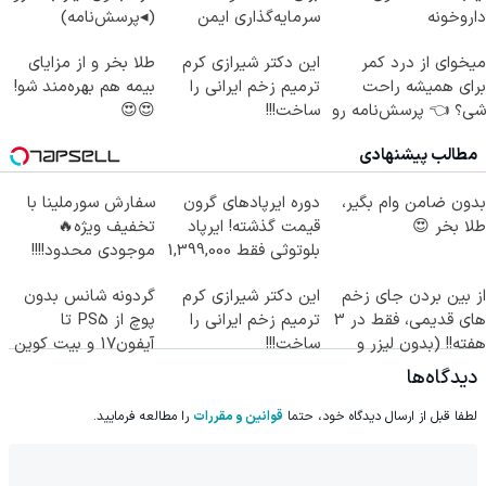
داروخونه
سرمایه‌گذاری ایمن
(◂پرسش‌نامه)
میخوای از درد کمر
این دکتر شیرازی کرم
طلا بخر و از مزایای
برای همیشه راحت
ترمیم زخم ایرانی را
بیمه هم بهره‌مند شو!
شی؟ 👈 پرسش‌نامه رو
ساخت!!!
😍😍
پر کن
مطالب پیشنهادی
بدون ضامن وام بگیر،
دوره ایرپاد‌های گرون
سفارش سورملینا با
طلا بخر 😍
قیمت گذشته! ایرپاد
تخفیف ویژه🔥
بلوتوثی فقط 1,399,000
موجودی محدود!!!!
تومان
از بین بردن جای زخم
این دکتر شیرازی کرم
گردونه شانس بدون
های قدیمی، فقط در 3
ترمیم زخم ایرانی را
پوچ از PS5 تا
هفته!! (بدون لیزر و
ساخت!!!
آیفون17 و بیت کوین
جراحی)
🔥
دیدگاه‌ها
لطفا قبل از ارسال دیدگاه خود، حتما
قوانین و مقررات
را مطالعه فرمایید.