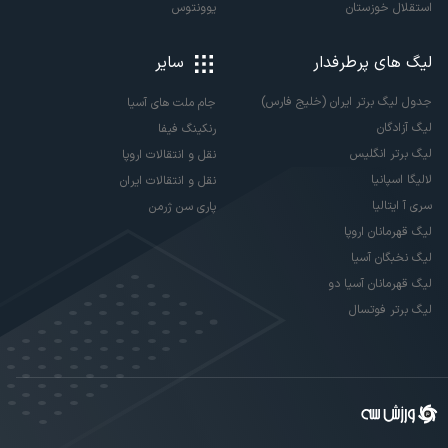
استقلال خوزستان
یوونتوس
لیگ های پرطرفدار
سایر
جدول لیگ برتر ایران (خلیج فارس)
جام ملت های آسیا
لیگ آزادگان
رنکینگ فیفا
لیگ برتر انگلیس
نقل و انتقالات اروپا
لالیگا اسپانیا
نقل و انتقالات ایران
سری آ ایتالیا
پاری سن ژرمن
لیگ قهرمانان اروپا
لیگ نخبگان آسیا
لیگ قهرمانان آسیا دو
لیگ برتر فوتسال