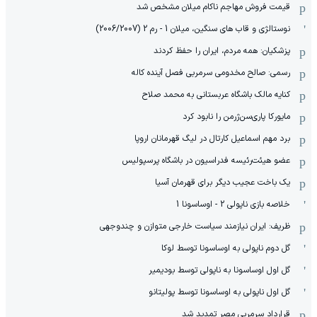
قیمت فروش مهاجم ناکام میلان مشخص شد
نوستالژی و قاب های سنگین، میلان 1 - رم 2 (2006/2007)
پزشکیان: همه مردم، ایران را حفظ کردند
رسمی: صالح مخدومی سرمربی فصل آینده کاله
کنایه مالک باشگاه عربستانی به محمد صلاح
مایورکا پاری‌سن‌ژرمن را نابود کرد
برد مهم اسماعیل کارتال در لیگ قهرمانان اروپا
عضو هیئت‌رئیسه فدراسیون در باشگاه پرسپولیس
یک باخت عجیب دیگر برای قهرمان آسیا
خلاصه بازی ناپولی 2 - اوساسونا 1
ظریف: ایران نیازمند سیاست خارجی متوازن و چندوجهی
گل دوم ناپولی به اوساسونا توسط لوکا
گل اول اوساسونا به ناپولی توسط بودیمیر
گل اول ناپولی به اوساسونا توسط پولیتانو
قرارداد سرمربی مصر تمدید شد