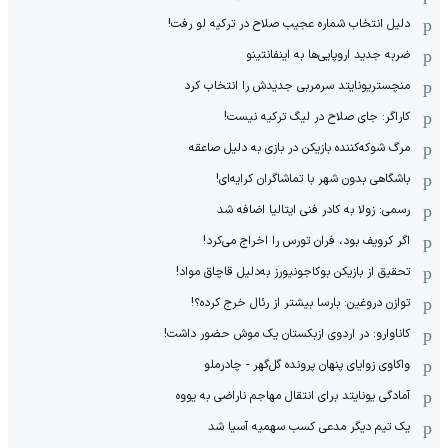
دلیل انتخاب شماره عجیب صلاح در ترکیه لو رفت!
ضربه جدید اروپایی‌ها به اینفانتینو
منچستریونایتد سرمربی جدیدش را انتخاب کرد
کاراگر: جای صلاح در لیگ ترکیه نیست!
مرگ شوکه‌کننده بازیکن در بازی به دلیل صاعقه
باشگاهی بدون شهر با تماشاگران کرایه‌ای!
رسمی: زولا به کادر فنی ایتالیا اضافه شد
اگر کرویف بود، فران تورس را اخراج می‌کرد!
تحقیق از بازیکن بوکاجونیورز به‌دلیل قاچاق مواد!
توازن دروغین: بارسا بیشتر از رئال خرج کرده؟!
کاناوارو: در اردوی ازبکستان یک موش حضور داشت!
واکاوی زوایای پنهان پرونده گل‌گهر - چادرملو
آمادگی یونایتد برای انتقال مهاجم ناراضی به یووه
یک تیم دیگر مدعی کسب سهمیه آسیا شد