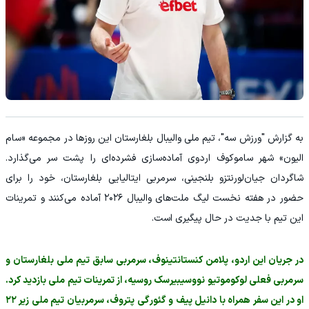
به گزارش "ورزش سه"، تیم ملی والیبال بلغارستان این روزها در مجموعه «سام
الیون» شهر ساموکوف اردوی آماده‌سازی فشرده‌ای را پشت سر می‌گذارد.
شاگردان جیان‌لورنتزو بلنجینی، سرمربی ایتالیایی بلغارستان، خود را برای
حضور در هفته نخست لیگ ملت‌های والیبال ۲۰۲۶ آماده می‌کنند و تمرینات
این تیم با جدیت در حال پیگیری است.
در جریان این اردو، پلامن کنستانتینوف، سرمربی سابق تیم ملی بلغارستان و
سرمربی فعلی لوکوموتیو نووسیبیرسک روسیه، از تمرینات تیم ملی بازدید کرد.
او در این سفر همراه با دانیل پیف و گئورگی پتروف، سرمربیان تیم ملی زیر ۲۲