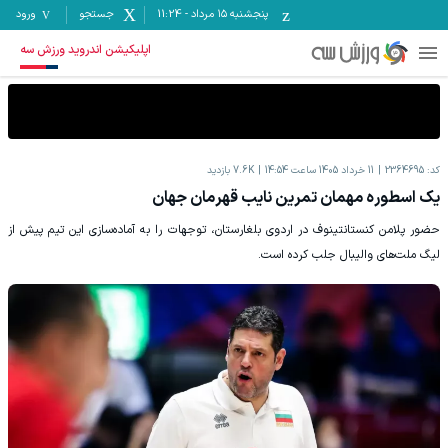
پنجشنبه ۱۵ مرداد
-
11:24
جستجو
ورود
اپلیکیشن اندروید ورزش سه
کد:
2364695
11 خرداد 1405 ساعت 14:54
7.6K
بازدید
یک اسطوره مهمان تمرین نایب قهرمان جهان
حضور پلامن کنستانتینوف در اردوی بلغارستان، توجهات را به آماده‌سازی این تیم پیش از
لیگ ملت‌های والیبال جلب کرده است.