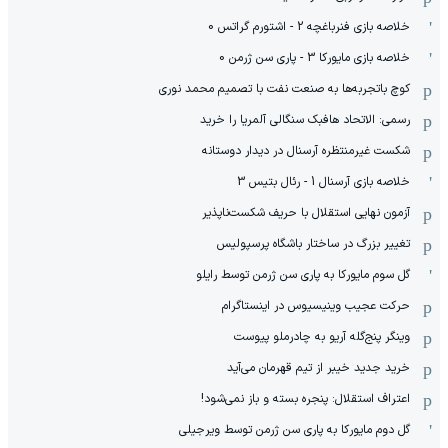
خلاصه بازی فنرباغچه 2 - اشتورم گراتس 0
خلاصه بازی مایورکا 3 - پاری سن ژرمن 0
کوچ باتجربه‌ها به صنعت نفت با تصمیم محمد نوری
رسمی: الاتحاد هافبک سنگالی آلمریا را خرید
شکست غیرمنتظره آرسنال در دیدار دوستانه
خلاصه بازی آرسنال 1 - رئال بتیس 3
آزمون نهایی استقلال با حریف شکست‌ناپذیر
تغییر بزرگ در ساختار باشگاه پرسپولیس
گل سوم مایورکا به پاری سن ژرمن توسط رایلو
حرکت عجیب وینیسیوس در اینستاگرام
وینگر پنج‌گله آریو به چادرملو پیوست
خرید جدید خیبر از تیم قهرمان می‌آید
اعتراف استقلال: پنجره بسته و باز نمی‌شود!
گل دوم مایورکا به پاری سن ژرمن توسط ویرجیلی