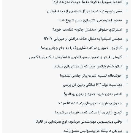
اعتماد اسپانیا به فیفا: به ما خیانت نخواهد کرد!
مسی دوباره درخشید؛ دو گل تماشایی از نابغه فوتبال
صعود اینترمیامی: آتش‌بازی مسی شروع شد!
استراتژی حقوقی استقلال چگونه شکست خورد؟
مجلس اسپانیا به دنبال حذف مراکش از میزبانی ۲۰۳۰!
کاناوارو: احمق بودم که ماشاریپوف را به جام جهانی بردم!
گل‌هایی فراتر از تصور؛ جسورانه‌ترین شاهکارهای لیگ برتر انگلیس
لیائو خوش‌شانس است که در میلان بازی می‌کند
خوشحالم تسلیم قدرت برتر چلسی نشدیم!
بمناسبت تولد 43 سالگی رابین فن پرسی
النصر بدون خرید جدید و بدون رونالدو!
جدول پخش زنده بازی‌های پنجشنبه 15 مرداد
گربیج: ژاپنی‌ها را ساکت کنید، قهرمان می‌شوید!
وقتی وینیسیوس مهارنشدنی می‌شود؛ اوج هنرنمایی در لالیگا
پیراهن عالیشاه در پرسپولیس ممنوع شد