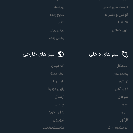
فرصت های شغلی
روزنامه
قوانین و مقررات
نتایج زنده
DMCA
آنتن
آگهی دولتی
پیش بینی
پخش زنده
تیم های داخلی
تیم های خارجی
استقلال
آث میلان
پرسپولیس
اینتر میلان
تراکتور
بارسلونا
ذوب آهن
بایرن مونیخ
سپاهان
آرسنال
فولاد
چلسی
ملوان
رئال مادرید
گل‌گهر
لیورپول
آلومینیوم اراک
منچستریونایتد