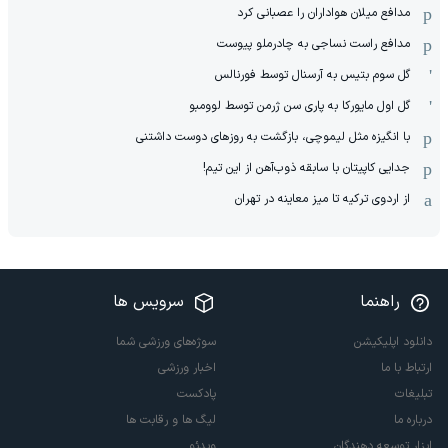
مدافع میلان هواداران را عصبانی کرد
مدافع راست نساجی به چادرملو پیوست
گل سوم بتیس به آرسنال توسط فورنالس
گل اول مایورکا به پاری سن ژرمن توسط لوومبو
با انگیزه مثل لیموچی، بازگشت به روزهای دوست داشتنی
جدایی کاپیتان با سابقه ذوب‌آهن از این تیم!
از اردوی ترکیه تا میز معاینه در تهران
راهنما
سرویس ها
دانلود اپلیکیشن
سوژه‌های ورزشی شما
ارتباط با ما
اخبار ورزشی
تبلیغات
پادکست
درباره ما
لیگ ها و رقابت ها
ابزار توسعه دهندگان
ویدئو