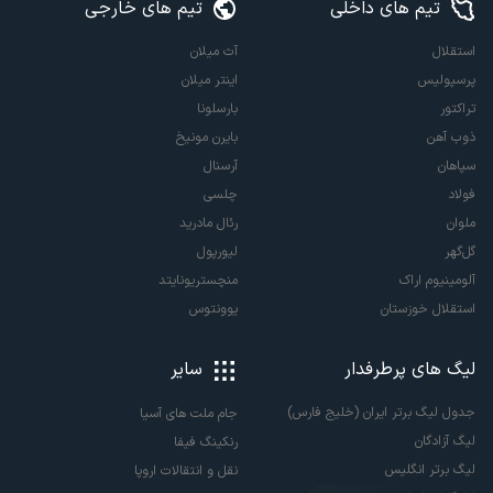
تیم های داخلی
تیم های خارجی
استقلال
آث میلان
پرسپولیس
اینتر میلان
تراکتور
بارسلونا
ذوب آهن
بایرن مونیخ
سپاهان
آرسنال
فولاد
چلسی
ملوان
رئال مادرید
گل‌گهر
لیورپول
آلومینیوم اراک
منچستریونایتد
استقلال خوزستان
یوونتوس
لیگ های پرطرفدار
سایر
جدول لیگ برتر ایران (خلیج فارس)
جام ملت های آسیا
لیگ آزادگان
رنکینگ فیفا
لیگ برتر انگلیس
نقل و انتقالات اروپا