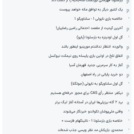
بارسلونا قهرمانی تورنمنت سه‌جانبه را از دست داد
یک کشور دیگر به توافق مکه خواهد پیوست
خالاصه بازی ناپولی 1 - سلتاویگو 1
آخرین آپدیت از مقصد احتمالی رامین رضاییان!
گل اول اودینزه به بارسلونا (بایو)
والورده: انتظار نداشتم مورینیو اینطور باشد
اتفاق تلخ در اولین بازی یایسله روی نیمکت نیوکسل
آغاز به کار سرمربی جدید قهرمان آسیا
دو خرید پایانی در راه اصفهان
گل اول سلتاویگو به ناپولی (جوتگلا)
نیکفر: منتظر رأی CAS برای مجوز حرفه‌ای هستیم
برد ۲ گله برزیلی‌ها ایران در آستانه آغاز لیگ برتر
وقتی ملی‌پوشان تکواندو خبرنگار می‌شوند
خلاصه بازی بارسلونا 1 - ناتینگهام فارست 0
محمدی: بازیکنان مد نظر ویسی جذب شده‌اند