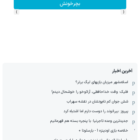
بچرخونش
›
‹
آخرین اخبار
اسلامشهر میزبان بازیهای لیگ برتر؟
فلیک: وقت خداحافظی، آرائوخو را خوشحال دیدم!
شش جوان کم نام‌و‌نشان در نقشه سهراب
پیروز: بیرانوند را دوست دارم اما اشتباه کرد
جدیدترین وعده تاجرنیا: با پنجره بسته هم قهرمانیم
خلاصه بازی اودینزه 1 - بارسلونا 0