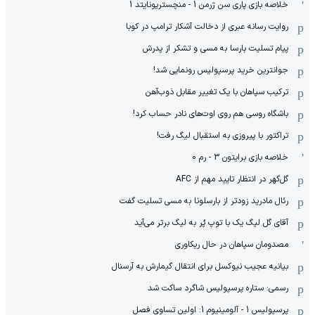
خلاصه بازی پاری سن ژرمن 1 - منچستریونایتد 1
روایت رسانه عبری از دخالت آشکار ترامپ در کوبا
پیام تسلیت بارسا به مسی و تشکر از پدرش
جوانترین خرید پرسپولیس رونمایی شد!
ترکیب سپاهان با یک تغییر مقابل ذوب‌آهن
باشگاه روسی هم روی اوت‌های نادر حساب کرد!
تراکتور با پیروزی به استقبال لیگ رفت!
خلاصه بازی برایتون 3 - رم 0
گل‌گهر در انتظار تایید مهم از ‌AFC
رئال مادرید زودتر از بارسلونا به مسی تسلیت گفت
آقای گل لیگ یک با توپ پُر به لیگ برتر می‌آید
مصدومان سپاهان در حال ریکاوری
بیانیه عجیب نیوکسل برای انتقال گیمارش به آرسنال
رسمی: ستاره پرسپولیس شاگرد ساکت شد
پرسپولیس 1 - آلومینیوم 1: اولین تساوی فصل