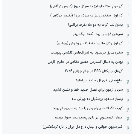
گل دوم استانداردلیژ به سرکل بروژ (دنیس درگاهی)
گل اول استانداردلیژ به سرکل بروژ (دنیس درگاهی)
پاسخ تند اکرت به دو ماه نفرت پراکنی!
سپاهان ذوب را برد، آماده لیگ برتر
گل اول رئال مادرید به فرنتس واروش (ریواس)
ستاره سابق بارسلونا به لس‌آنجلس گلکسی پیوست
یونان به دنبال گسترش حضور نظامی در خلیج فارس
گل‌های بازیکنان PSG در جام جهانی 2026
حاج‌صفی آقای گل جدید سپاهان!
سردار آزمون برای فصل جدید خط و نشان کشید
پاسخ مسعود پزشکیان به ورزش سه
کریک نگذاشت پی‌اس‌جی با برد به سوپرجام برود
ادعای آلومینیوم: بر بازی پرسپولیس سوار بودیم
فدراسیون جهانی والیبال داغ دل ایران را تازه کرد(عکس)