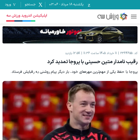
یکشنبه ۱۸ مرداد
-
03:06
جستجو
ورود
اپلیکیشن اندروید ورزش سه
کد:
2364655
11 خرداد 1405 ساعت 11:36
12.5K
بازدید
رقیب نامدا‌ر متین حسینی با پروجا تمدید کرد
پروجا با حفظ یکی از مهم‌ترین مهره‌های خود، بار دیگر پیام روشنی به رقبایش فرستاد.