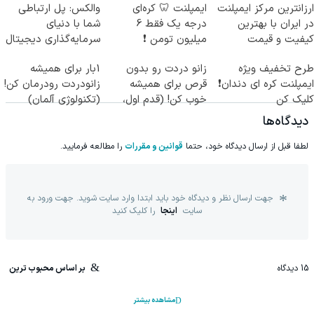
ارزانترین مرکز ایمپلنت
ایمپلنت 🦷 کره‌ای
والکس: پل ارتباطی
در ایران با بهترین
درجه یک فقط 6
شما با دنیای
کیفیت و قیمت
میلیون تومن ❗
سرمایه‌گذاری دیجیتال
طرح تخفیف ویژه
زانو دردت رو بدون
1بار برای همیشه
ایمپلنت کره ای دندان❗
قرص برای همیشه
زانودردت رودرمان کن!
کلیک کن
خوب کن! (قدم اول،
(تکنولوژی آلمان)
پرسش‌نامه)
◂پرسشنامه▸
دیدگاه‌ها
لطفا قبل از ارسال دیدگاه خود، حتما
قوانین و مقررات
را مطالعه فرمایید.
جهت ارسال نظر و دیدگاه خود باید ابتدا وارد سایت شوید. جهت ورود به
سایت
اینجا
را کلیک کنید
15
دیدگاه
بر اساس محبوب ترین
مشاهده بیشتر