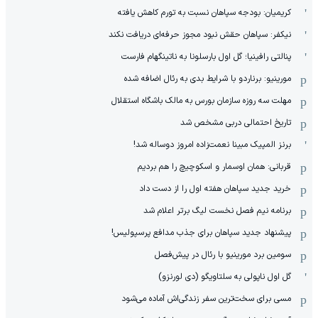
کریمیان: بودجه سپاهان نسبت به تورم کاهش یافته
نیکفر: سپاهان حقش نبود مجوز حرفه‌ای دریافت نکند
پنالتی رافینیا؛ گل اول بارسلونا به ناتینگهام فارست
مورینیو: برناردو با شرایط بدی به رئال اضافه شده
مهلت سه روزه سازمان بورس به مالک باشگاه استقلال
تاریخ احتمالی دربی مشخص شد
برنز المپیک مبینا نعمت‌زاده امروز دوساله شد!
قربانی: همان اوسمار و اسکوچیچ را هم بردیم
خرید جدید سپاهان هفته اول را از دست داد
برنامه نیم فصل نخست لیگ برتر اعلام شد
پیشنهاد جدید سپاهان برای جذب مدافع پرسپولیس!
سومین برد مورینیو با رئال در پیش‌فصل
گل اول ناپولی به سلتاویگو (دی لورنزو)
مسی برای سخت‌ترین سفر زندگی‌اش آماده می‌شود