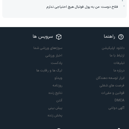
فلاح دوست: من به پول فوتبال هیچ احتیاجی ندارم
راهنما
سرویس ها
دانلود اپلیکیشن
سوژه‌های ورزشی شما
ارتباط با ما
اخبار ورزشی
تبلیغات
پادکست
درباره ما
لیگ ها و رقابت ها
ابزار توسعه دهندگان
ویدئو
فرصت های شغلی
روزنامه
قوانین و مقررات
نتایج زنده
DMCA
آنتن
آگهی دولتی
پیش بینی
پخش زنده