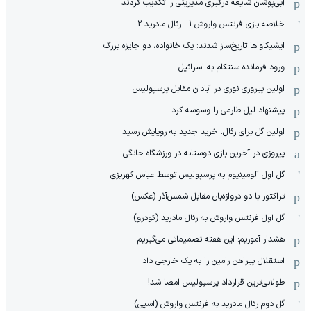
آبی‌پوشان شایعه درگیری مدیریتی را تکذیب کردند
خلاصه بازی فرنتس واروش 1 - رئال مادرید 2
ایشیکاوا‌ها تاریخ‌ساز شدند: یک خانواده، دو جایزه بزرگ
ورود فرمانده سنتکام به اسرائیل
اولین پیروزی نوری در آبادان مقابل پرسپولیس
پیشنهاد لیل طارمی را وسوسه کرد
اولین گل برای رئال: خرید جدید به رویایش رسید
پیروزی در آخرین بازی دوستانه در ورزشگاه خانگی
گل اول آلومینیوم به پرسپولیس توسط عباس کهریزی
تراکتور با دو دروازه‌بان مقابل شمس‌آذر (عکس)
گل اول فرنتس واروش به رئال مادرید (کودرو)
هشدار آموریم: این هفته تصمیماتی می‌گیریم
استقلال پیراهن رامین را به یک خارجی داد
طولانی‌ترین قرارداد پرسپولیس امضا شد!
گل دوم رئال مادرید به فرنتس واروش (اسپی)