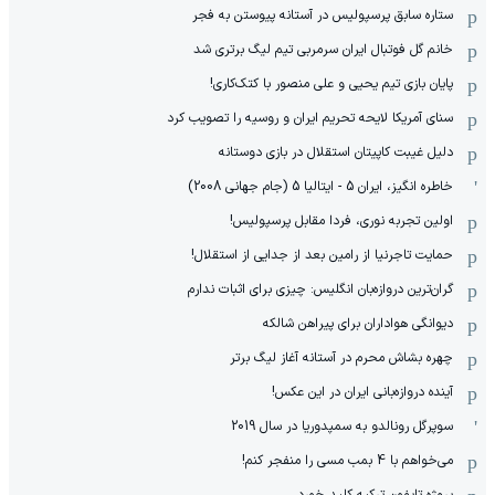
ستاره سابق پرسپولیس در آستانه پیوستن به فجر
خانم گل فوتبال ایران سرمربی تیم لیگ برتری شد
پایان بازی تیم یحیی و علی منصور با کتک‌کاری!
سنای آمریکا لایحه تحریم ایران و روسیه را تصویب کرد
دلیل غیبت کاپیتان استقلال در بازی دوستانه
خاطره انگیز، ایران 5 - ایتالیا 5 (جام جهانی 2008)
اولین تجربه نوری، فردا مقابل پرسپولیس!
حمایت تاجرنیا از رامین بعد از جدایی از استقلال!
گران‌ترین دروازه‌بان انگلیس: چیزی برای اثبات ندارم
دیوانگی هواداران برای پیراهن شالکه
چهره بشاش محرم در آستانه آغاز لیگ برتر
آینده دروازه‌بانی ایران در این عکس!
سوپرگل رونالدو به سمپدوریا در سال 2019
می‌خواهم با 4 بمب مسی را منفجر کنم!