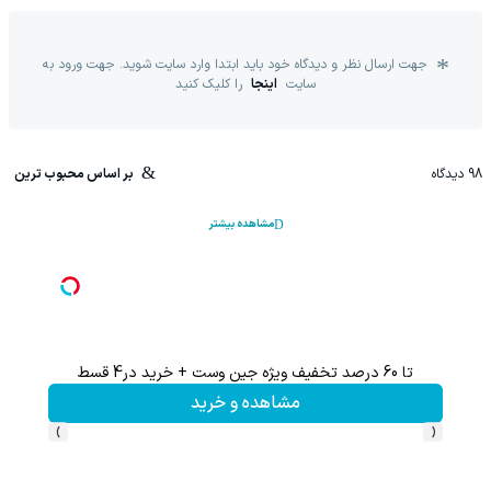
جهت ارسال نظر و دیدگاه خود باید ابتدا وارد سایت شوید. جهت ورود به
سایت
اینجا
را کلیک کنید
98
دیدگاه
بر اساس محبوب ترین
مشاهده بیشتر
تا 60 درصد تخفیف ویژه جین وست + خرید در4 قسط
تا %60 تخفیف محصولات جین وست + خرید در 4 
مشاهده و خرید
›
‹