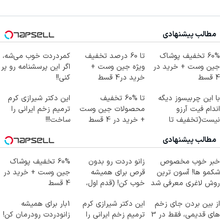
مطالب پیشنهادی
60% تخفیف پوشاک
تا 60 درصد تخفیف
کمردردت خوب می‌شه،
جین وست + خرید در
ویژه جین وست +
اگر این پرسشنامه رو پر
4 قسط
خرید در4 قسط
کنی!!
با این چربیسوز دیگه
تا %60 تخفیف
این دکتر شیرازی کرم
اندام فیت آرزو
محصولات جین وست
ترمیم زخم ایرانی را
نیست(تخفیف تا
+ خرید در 4 قسط
ساخت!!!
امشب)
مطالب پیشنهادی
خبر خوب مخصوص
زانو دردت رو بدون
60% تخفیف پوشاک
شکمو ها! آسون ترین
قرص برای همیشه
جین وست + خرید در
روش لاغری معرفی شد
خوب کن! (قدم اول،
4 قسط
پرسش‌نامه)
از بین بردن جای زخم
این دکتر شیرازی کرم
1بار برای همیشه
های قدیمی، فقط در 3
ترمیم زخم ایرانی را
زانودردت رودرمان کن!