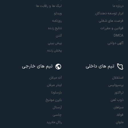
درباره ما
لیگ ها و رقابت ها
ابزار توسعه دهندگان
ویدئو
فرصت های شغلی
روزنامه
قوانین و مقررات
نتایج زنده
DMCA
آنتن
آگهی دولتی
پیش بینی
پخش زنده
تیم های داخلی
تیم های خارجی
استقلال
آث میلان
پرسپولیس
اینتر میلان
تراکتور
بارسلونا
ذوب آهن
بایرن مونیخ
سپاهان
آرسنال
فولاد
چلسی
ملوان
رئال مادرید