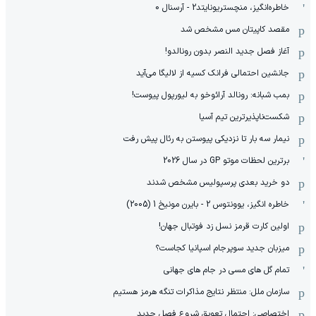
خاطره‌انگیز، منچستریونایتد2 - آرسنال 0
مقصد کاپیتان مس مشخص شد
آغاز فصل جدید النصر بدون رونالدو!
جانشین احتمالی فرانک کسیه از لالیگا می‌آید
بمب شبانه: رونالد آرائوخو به لیورپول پیوست!
شکست‌ناپذیرترین تیم آسیا
نیمار سه بار تا نزدیکی پیوستن به رئال پیش رفت
برترین لحظات موتو GP در سال 2026
دو خرید بعدی پرسپولیس مشخص شدند
خاطره انگیز، یوونتوس 2 - بایرن مونیخ 1 (2005)
اولین کارت قرمز نسل زد فوتبال جهان!
میزبان جدید سوپرجام اسپانیا کجاست؟
تمام گل های مسی در جام های جهانی
سازمان ملل: منتظر نتایج مذاکرات تنگه هرمز هستیم
اختصاصی: احتمال تعویق شروع فصل جدید