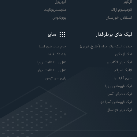
گل‌گهر
لیورپول
آلومینیوم اراک
منچستریونایتد
استقلال خوزستان
یوونتوس
لیگ های پرطرفدار
سایر
جدول لیگ برتر ایران (خلیج فارس)
جام ملت های آسیا
لیگ آزادگان
رنکینگ فیفا
لیگ برتر انگلیس
نقل و انتقالات اروپا
لالیگا اسپانیا
نقل و انتقالات ایران
سری آ ایتالیا
پاری سن ژرمن
لیگ قهرمانان اروپا
لیگ نخبگان آسیا
لیگ قهرمانان آسیا دو
لیگ برتر فوتسال