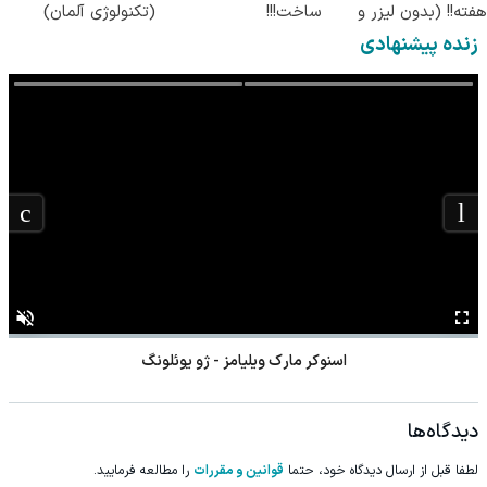
هفته!! (بدون لیزر و
ساخت!!!
(تکنولوژی آلمان)
جراحی)
◂پرسشنامه▸
زنده پیشنهادی
اسنوکر مارک ویلیامز - ژو یوئلونگ
دیدگاه‌ها
لطفا قبل از ارسال دیدگاه خود، حتما
قوانین و مقررات
را مطالعه فرمایید.