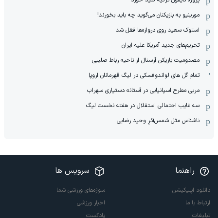
پروژه تایفون ترکیه کلید خورد
مورینیو به بازیکنان می‌گوید چه باید بخورند!
استوک سعید روی دروازه‌ها قفل شد
تحریم‌های جدید آمریکا علیه ایران
مصدومیت بازیکن آرسنال از ناحیه رباط صلیبی
تمام گل های لواندوفسکی در لیگ قهرمانان اروپا
مربی مطرح اسپانیایی در آستانه دستیاری سهراب
سه غایب احتمالی استقلال در هفته نخست لیگ
ناشناس مثل شمس‌آذرِ وحید رضایی
راهنما
سرویس ها
دانلود اپلیکیشن
سوژه‌های ورزشی شما
ارتباط با ما
اخبار ورزشی
تبلیغات
پادکست