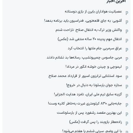
آخرین اخبار
عصبانیت هواداران بایرن از بازی دوستانه
آشوبی: به جای قلعه‌نویی، فدراسیون باید برنامه بدهد!
واکنش وزیر ترک به انتقال صلاح: ناراحت شدم
انتقال مهم پدیده 20 ساله منتفی شد (عکس)
عراق سرمربی جام ملتها را انتخاب کرد
مربی جاسوس چمپیونشیپ: رسانه‌ها بد نشانم دادند
لیموچی و چیدن خوشه انگور در مرداد!
سود استثنایی ترابزون اسپور از قرارداد محمد صلاح
ستاره جوان بارسلونا به دنبال در خروج!
گزینه سابق تیم ملی ایران، نامزد هدایت الجزایر!
جابه‌جایی ۸۳۰ کیلومتری غیرت به‌خاطر کانیه وست!
این بهترین مقصد رشفورد پس از بارسلوناست
زاده‌عطار بازوبند را پس گرفت (عکس)
با این وضع، سیتی ششم یا هفتم می‌شود!