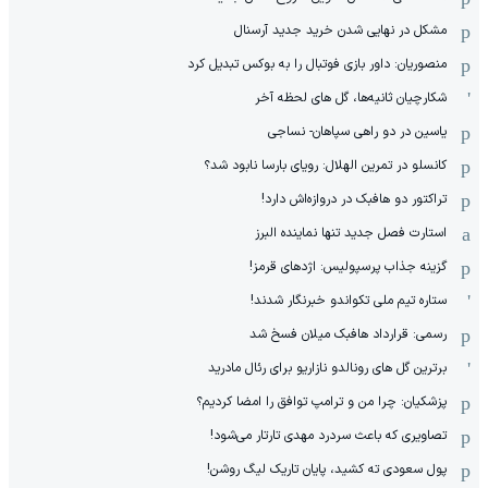
مشکل در نهایی شدن خرید جدید آرسنال
منصوریان: داور بازی فوتبال را به بوکس تبدیل کرد
شکارچیان ثانیه‌ها، گل های لحظه آخر
یاسین در دو راهی سپاهان- نساجی
کانسلو در تمرین الهلال: رویای بارسا نابود شد؟
تراکتور دو هافبک در دروازه‌اش دارد!
استارت فصل جدید تنها نماینده البرز
گزینه جذاب پرسپولیس: اژدهای قرمز!
ستاره تیم ملی تکواندو خبرنگار شدند!
رسمی: قرارداد هافبک میلان فسخ شد
برترین گل های رونالدو نازاریو برای رئال مادرید
پزشکیان: چرا من و ترامپ توافق را امضا کردیم؟
تصاویری که باعث سردرد مهدی تارتار می‌شود!
پول سعودی ته کشید، پایان تاریک لیگ روشن!