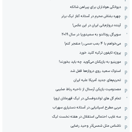
دیوانگی هواداران برای پیراهن شالکه
چهره بشاش محرم در آستانه آغاز لیگ برتر
آینده دروازه‌بانی ایران در این عکس!
سوپرگل رونالدو به سمپدوریا در سال 2019
می‌خواهم با 4 بمب مسی را منفجر کنم!
پروژه تایفون ترکیه کلید خورد
مورینیو به بازیکنان می‌گوید چه باید بخورند!
استوک سعید روی دروازه‌ها قفل شد
تحریم‌های جدید آمریکا علیه ایران
مصدومیت بازیکن آرسنال از ناحیه رباط صلیبی
تمام گل های لواندوفسکی در لیگ قهرمانان اروپا
مربی مطرح اسپانیایی در آستانه دستیاری سهراب
سه غایب احتمالی استقلال در هفته نخست لیگ
ناشناس مثل شمس‌آذرِ وحید رضایی