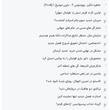
خاطره انگیز، یوونتوس 2 - بایرن مونیخ 1 (2005)
اولین کارت قرمز نسل زد فوتبال جهان!
میزبان جدید سوپرجام اسپانیا کجاست؟
تمام گل های مسی در جام های جهانی
سازمان ملل: منتظر نتایج مذاکرات تنگه هرمز هستیم
اختصاصی: احتمال تعویق شروع فصل جدید
مشکل در نهایی شدن خرید جدید آرسنال
منصوریان: داور بازی فوتبال را به بوکس تبدیل کرد
شکارچیان ثانیه‌ها، گل های لحظه آخر
یاسین در دو راهی سپاهان- نساجی
کانسلو در تمرین الهلال: رویای بارسا نابود شد؟
تراکتور دو هافبک در دروازه‌اش دارد!
استارت فصل جدید تنها نماینده البرز
گزینه جذاب پرسپولیس: اژدهای قرمز!