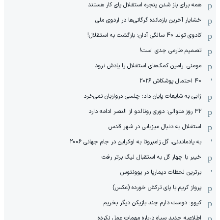
همه برای باز شدن پنجره استقلال پای کار هستند
خشایار آخرین بازمانده گرگانی‌ها در اردوی ملی
کادوی تولد 40 سالگی آدان: بازگشت به استقلال!
تصمیم طارمی جدی است!
مومنی: رامین کمک‌های استقلال را یادش نرود
40 احتمال پوشکاش 2026
ژابی به شایعات پایان داد: چلسی دروازبان نمی‌خرد
۳۲ روز متوالی: دوری رونالدو از النصر ادامه دارد
استقلال به دنبال میزبانی در شهر قدس
به یادماندنی، گل زامبروتا به اوکراین در جام جهانی 2006
خیبر با چهار گل به استقبال لیگ برتر رفت
برترین لحظات دیماریا در یوونتوس
پرواز کریم با پای ترکش خورده (عکس)
کیوو: دوست دارم چند بازیکن دیگر بخریم
اطلاعیه جدید سپاه درباره مهمات عمل نکرده