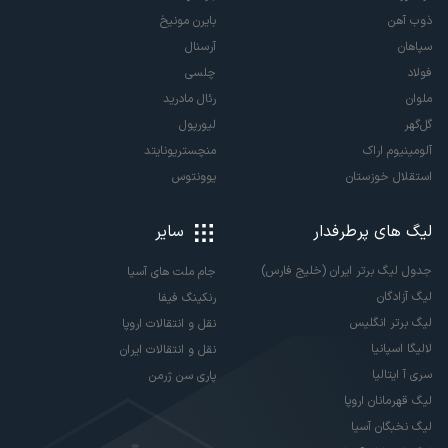
ذوب آهن
بایرن مونیخ
سپاهان
آرسنال
فولاد
چلسی
ملوان
رئال مادرید
گل‌گهر
لیورپول
آلومینیوم اراک
منچستریونایتد
استقلال خوزستان
یوونتوس
لیگ های پرطرفدار
سایر
جدول لیگ برتر ایران (خلیج فارس)
جام ملت های آسیا
لیگ آزادگان
رنکینگ فیفا
لیگ برتر انگلیس
نقل و انتقالات اروپا
لالیگا اسپانیا
نقل و انتقالات ایران
سری آ ایتالیا
پاری سن ژرمن
لیگ قهرمانان اروپا
لیگ نخبگان آسیا