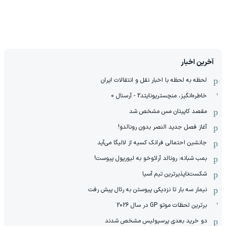
آخرین اخبار
لحظه به لحظه با اخبار نقل و انتقالات ایران
خاطره‌انگیز، منچستریونایتد2 - آرسنال 0
مقصد کاپیتان مس مشخص شد
آغاز فصل جدید النصر بدون رونالدو!
جانشین احتمالی فرانک کسیه از لالیگا می‌آید
بمب شبانه: رونالد آرائوخو به لیورپول پیوست!
شکست‌ناپذیرترین تیم آسیا
نیمار سه بار تا نزدیکی پیوستن به رئال پیش رفت
برترین لحظات موتو GP در سال 2026
دو خرید بعدی پرسپولیس مشخص شدند