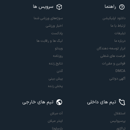
راهنما
سرویس ها
دانلود اپلیکیشن
سوژه‌های ورزشی شما
ارتباط با ما
اخبار ورزشی
تبلیغات
پادکست
درباره ما
لیگ ها و رقابت ها
ابزار توسعه دهندگان
ویدئو
فرصت های شغلی
روزنامه
قوانین و مقررات
نتایج زنده
DMCA
آنتن
آگهی دولتی
پیش بینی
پخش زنده
تیم های داخلی
تیم های خارجی
استقلال
آث میلان
پرسپولیس
اینتر میلان
تراکتور
بارسلونا