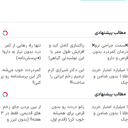
مطالب پیشنهادی
❌سمت جراحی نرو❌
پاکسازی کامل کبد و
تنها راه رهایی از کمر
درمان کمردرد بدون
افزایش طول عمر با
درد بدون نیاز به دارو!
قرص و دارو
این نوشیدنی گیاهی!
(◂پرسش‌نامه)
کلیک جهت خرید
۱ میلیارد اعتبار خرید
این دکتر شیرازی کرم
کمردردت خوب می‌شه،
طلا | بدون ضامن و
ترمیم زخم ایرانی را
اگر این پرسشنامه رو پر
چک
ساخت!!!
کنی!!
مطالب پیشنهادی
۱ میلیارد اعتبار خرید
زانو دردت رو بدون
از بین بردن جای زخم
طلا | بدون ضامن و
قرص برای همیشه
های قدیمی، فقط در 3
چک
خوب کن! (قدم اول،
هفته!! (بدون لیزر و
پرسش‌نامه)
جراحی)