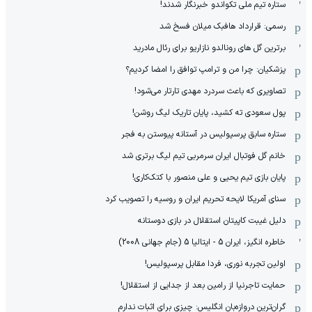
ستاره تیم ملی تکواندو خبرنگار شدند!
رسمی: قرارداد هافبک میلان فسخ شد
برترین گل های رونالدو نازاریو برای رئال مادرید
پزشکیان: چرا من و ترامپ توافق را امضا کردیم؟
تصاویری که باعث سردرد مهدی تارتار می‌شود!
پول سعودی ته کشید، پایان تاریک لیگ روشن!
ستاره سابق پرسپولیس در آستانه پیوستن به فجر
خانم گل فوتبال ایران سرمربی تیم لیگ برتری شد
پایان بازی تیم یحیی و علی منصور با کتک‌کاری!
سنای آمریکا لایحه تحریم ایران و روسیه را تصویب کرد
دلیل غیبت کاپیتان استقلال در بازی دوستانه
خاطره انگیز، ایران 5 - ایتالیا 5 (جام جهانی 2008)
اولین تجربه نوری، فردا مقابل پرسپولیس!
حمایت تاجرنیا از رامین بعد از جدایی از استقلال!
گران‌ترین دروازه‌بان انگلیس: چیزی برای اثبات ندارم