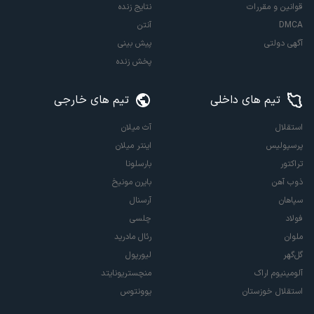
قوانین و مقررات
نتایج زنده
DMCA
آنتن
آگهی دولتی
پیش بینی
پخش زنده
تیم های داخلی
تیم های خارجی
استقلال
آث میلان
پرسپولیس
اینتر میلان
تراکتور
بارسلونا
ذوب آهن
بایرن مونیخ
سپاهان
آرسنال
فولاد
چلسی
ملوان
رئال مادرید
گل‌گهر
لیورپول
آلومینیوم اراک
منچستریونایتد
استقلال خوزستان
یوونتوس