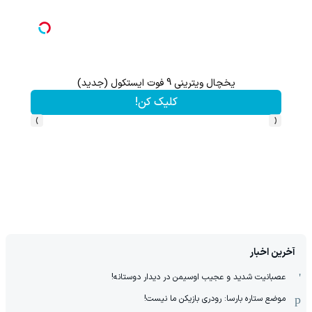
یخچال ویترینی 9 فوت ایستکول (جدید)
تا 70 درصد تخفیف محصولات جین وست + خرید در 4 قسط
کلیک کن!
›
‹
آخرین اخبار
عصبانیت شدید و عجیب اوسیمن در دیدار دوستانه!
موضع ستاره بارسا: رودری بازیکن ما نیست!