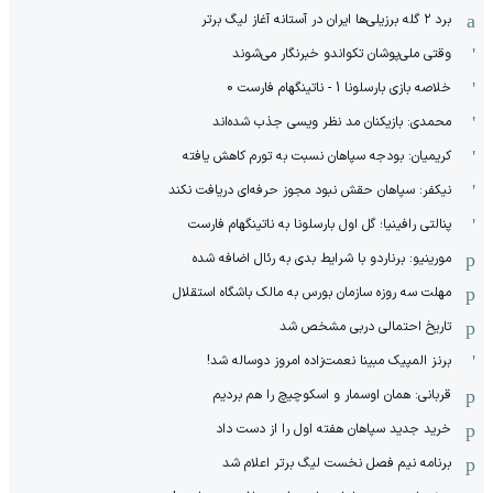
برد ۲ گله برزیلی‌ها ایران در آستانه آغاز لیگ برتر
وقتی ملی‌پوشان تکواندو خبرنگار می‌شوند
خلاصه بازی بارسلونا 1 - ناتینگهام فارست 0
محمدی: بازیکنان مد نظر ویسی جذب شده‌اند
کریمیان: بودجه سپاهان نسبت به تورم کاهش یافته
نیکفر: سپاهان حقش نبود مجوز حرفه‌ای دریافت نکند
پنالتی رافینیا؛ گل اول بارسلونا به ناتینگهام فارست
مورینیو: برناردو با شرایط بدی به رئال اضافه شده
مهلت سه روزه سازمان بورس به مالک باشگاه استقلال
تاریخ احتمالی دربی مشخص شد
برنز المپیک مبینا نعمت‌زاده امروز دوساله شد!
قربانی: همان اوسمار و اسکوچیچ را هم بردیم
خرید جدید سپاهان هفته اول را از دست داد
برنامه نیم فصل نخست لیگ برتر اعلام شد