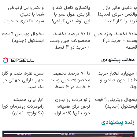
به دنیای عالی بازار
پاکسازی کامل کبد و
والکس: پل ارتباطی
والکس خوش آمدید!
افزایش طول عمر با
شما با دنیای
ترید را آغاز کنید!
این نوشیدنی گیاهی!
سرمایه‌گذاری دیجیتال
کلیک جهت خرید
70% تخفیف ویژه جین
تا 70 درصد تخفیف
یخچال ویترینی 9 فوت
وست + خرید در4
محصولات جین وست
ایستکول (جدید)
قسطه
+ خرید در 4 قسط
مطالب پیشنهادی
۱ میلیارد اعتبار خرید
تا 70 درصد تخفیف
مس، نقره، نفت و گاز؛
طلا | بدون ضامن و
محصولات جین وست
چهار دارایی جهانی در
چک
+ خرید در 4 قسط
یک سبد
یخچال ویترینی 9 فوت
زانو دردت رو بدون
1بار برای همیشه
ایستکول (جدید)
قرص برای همیشه
زانودردت رودرمان کن!
خوب کن! (قدم اول،
(تکنولوژی آلمان)
پرسش‌نامه)
◂پرسشنامه▸
زنده پیشنهادی