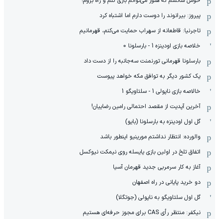
خوش شانسم که هنوز می‌توانم بازی کنم و راه بروم!
پیروز: بیرانوند را دوست دارم اما اشتباه کرد
تاجرنیا: قاطعانه از سهراب حمایت می‌کنم، قهرمانیم
خلاصه بازی اودینزه 1 - بارسلونا 0
بارسلونا قهرمانی تورنمنت سه‌جانبه را از دست داد
یک کشور دیگر به توافق مکه خواهد پیوست
خالاصه بازی ناپولی 1 - سلتاویگو 1
آخرین آپدیت از مقصد احتمالی رامین رضاییان!
گل اول اودینزه به بارسلونا (بایو)
والورده: انتظار نداشتم مورینیو اینطور باشد
اتفاق تلخ در اولین بازی یایسله روی نیمکت نیوکسل
آغاز به کار سرمربی جدید قهرمان آسیا
دو خرید پایانی در راه اصفهان
گل اول سلتاویگو به ناپولی (جوتگلا)
نیکفر: منتظر رأی CAS برای مجوز حرفه‌ای هستیم