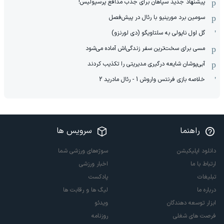
پیشنهاد جدید سپاهان برای جذب مدافع پرسپولیس!
سومین برد مورینیو با رئال در پیش‌فصل
گل اول ناپولی به سلتاویگو (دی لورنزو)
مسی برای سخت‌ترین سفر زندگی‌اش آماده می‌شود
آبی‌پوشان شایعه درگیری مدیریتی را تکذیب کردند
خلاصه بازی فرنتس واروش 1 - رئال مادرید 2
راهنما
سرویس ها
دانلود اپلیکیشن
سوژه‌های ورزشی شما
ارتباط با ما
اخبار ورزشی
تبلیغات
پادکست
درباره ما
لیگ ها و رقابت ها
ابزار توسعه دهندگان
ویدئو
فرصت های شغلی
روزنامه