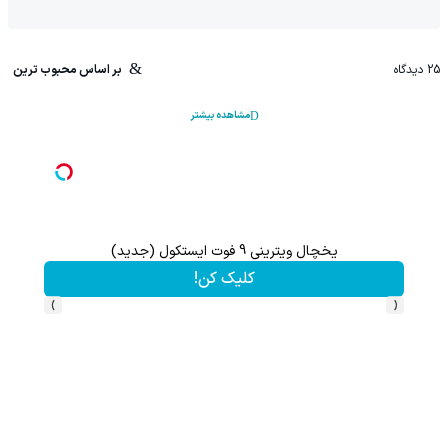
25
دیدگاه
بر اساس محبوب ترین
مشاهده بیشتر
یخچال ویترینی 9 فوت ایستکول (جدید)
کلیک کن!
›
‹