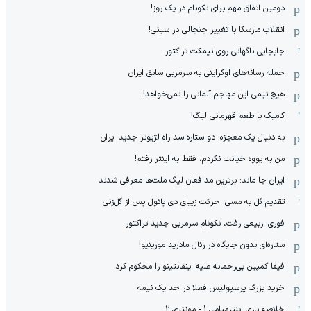
دومین اتفاق مهم برای نکونام در یک روز!
انقلاب مارسکا با تغییر جنجالی در سیتی!
جابجایی ناگهانی روی نیمکت تراکتور
حمله رسانه‌های اوکراینی به سرمربی سابق ایران
هیچ‌ تیمی این مهاجم آلمانی را نمی‌خواهد!
کامبک با طعم قهرمانی لیگ!
به دنبال یک معجزه: دو ستاره سد راه لژیونر جدید ایران
من به یووه خیانت نکردم، فقط به اینتر رفتم!
ایران جا ماند: برترین مدافعان لیگ ملت‌ها معرفی شدند
تقدیم گل به مسی؛ حرکت زیبای دی پائول پس از گل‌زنی
فوری: ربیعی رفت، نکونام سرمربی جدید تراکتور
ستاره‌ای بدون جایگاه در رئال مادرید مورینیو!
فیفا کمپین بی‌رحمانه علیه اینفانتینو را محکوم کرد
خرید بزرگ پرسپولیس فعلا در حد یک نیمه
خلاصه بازی اینترمیامی 1 - مونتری 2