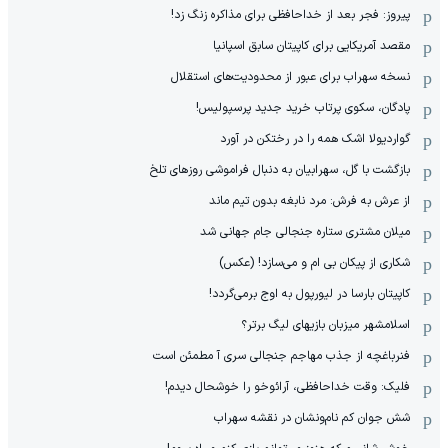
پیروز: فجر بعد از خداحافظی برای مذاکره زنگ زد!
مقصد آمریکایی برای کاپیتان سابق اسپانیا
نسخه سهراب برای عبور از محدودیت‌های استقلال
پادگان، سکوی پرتاب خرید جدید پرسپولیس!
گواردیولا اشک همه را در رختکن در آورد
بازگشت با گل، سهرابیان به دنبال فراموشی روزهای تلخ
از عرش به فرش: مرد نابغه‌ بدون تیم ماند
میلان مشتری ستاره جنجالی جام جهانی شد
شکاری از پیکان بی ام و می‌سازد! (عکس)
کاپیتان بارسا در لیورپول به اوج برمی‌گردد!
اسلامشهر میزبان بازیهای لیگ برتر؟
فنرباغچه از جذب مهاجم جنجالی سری آ مطمئن است
فلیک: وقت خداحافظی، آرائوخو را خوشحال دیدم!
شش جوان کم نام‌و‌نشان در نقشه سهراب