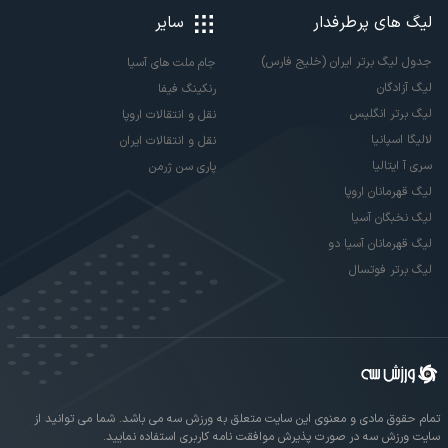
لیگ های پرطرفدار
سایر
جدول لیگ برتر ایران (خلیج فارس)
جام ملت های آسیا
لیگ آزادگان
رنکینگ فیفا
لیگ برتر انگلیس
نقل و انتقالات اروپا
لالیگا اسپانیا
نقل و انتقالات ایران
سری آ ایتالیا
پاری سن ژرمن
لیگ قهرمانان اروپا
لیگ نخبگان آسیا
لیگ قهرمانان آسیا دو
لیگ برتر فوتسال
تمام حقوق مادی و معنوی این سایت متعلق به ورزش سه می باشد. شما می توانید از
سایت ورزش سه در صورت پذیرش موافقت نامه کاربری استفاده نمایید.