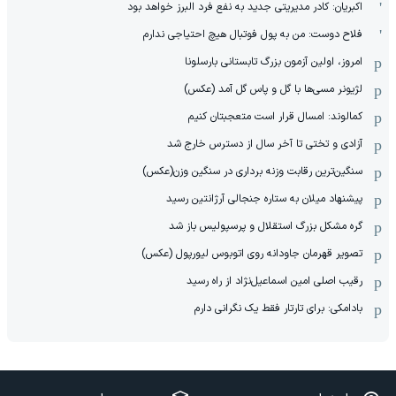
اکبریان: کادر مدیریتی جدید به نفع فرد البرز خواهد بود
فلاح دوست: من به پول فوتبال هیچ احتیاجی ندارم
امروز، اولین آزمون بزرگ تابستانی بارسلونا
لژیونر مسی‌ها با گل و پاس گل آمد (عکس)
کمالوند: امسال قرار است متعجبتان کنیم
آزادی و تختی تا آخر سال از دسترس خارج شد
سنگین‌ترین رقابت وزنه برداری در سنگین وزن(عکس)
پیشنهاد میلان به ستاره جنجالی آرژانتین رسید
گره مشکل بزرگ استقلال و پرسپولیس باز شد
تصویر قهرمان جاودانه روی اتوبوس لیورپول (عکس)
رقیب اصلی امین اسماعیل‌نژاد از راه رسید
بادامکی: برای تارتار فقط یک نگرانی دارم