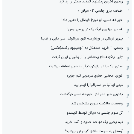
رودری آخرین پیشنهاد تمدید سیتی را رد کرد
خلاصه بازی چلسی 3 - میلان 0
خورخه مسی، او تاریخ فوتبال را تغییر داد!
قطعی: بهترین لیگ یک در پرسپولیس!
پیروز قربانی در ورزش‌سه لایو: بیرانوند، علی دایی و قلب!
رسمی: 2 خرید استقلال به آلومینیوم رفتند(عکس)
ژاپن اینگونه تاج پادشاهی را از والیبال ایران گرفت
عبدی: یک یا دو بازیکن دیگر به خیبر اضافه می‌شوند
فوری: مجتبی جباری سرمربی تیم جزیره
دربی ایتالیا در استرالیا را اینتر برد
بدترین خبر عمر لئو: خورخه مسی درگذشت
وضعیت مالکیت ملوان مشخص شد
گل سوم چلسی به میلان توسط کایسدو
تیم یحیی یک مهاجم جدید و آشنا خرید
آرسنال به سرعت عاشق گیمارش می‌شود!