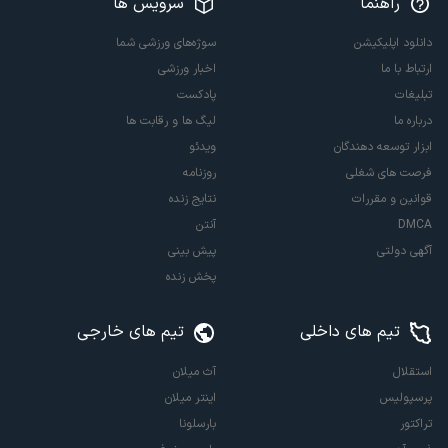
راهنما
سرویس ها
دانلود اپلیکیشن
سوژه‌های ورزشی شما
ارتباط با ما
اخبار ورزشی
تبلیغات
پادکست
درباره ما
لیگ ها و رقابت ها
ابزار توسعه دهندگان
ویدئو
فرصت های شغلی
روزنامه
قوانین و مقررات
نتایج زنده
DMCA
آنتن
آگهی دولتی
پیش بینی
پخش زنده
تیم های داخلی
تیم های خارجی
استقلال
آث میلان
پرسپولیس
اینتر میلان
تراکتور
بارسلونا