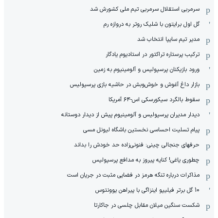
سرمربی استقلال سرمربی تیم ملی کشورش شد
گل اول برایتون با شلیک روتر به دروازه رم
مدیر تیم سایپا انتخاب شد
ترکیب پرستاره تراکتور در استادیوم یادگار
ورود بازیکنان پرسپولیس و آلومینیوم به زمین
بازار داغ آغوش و خوش‌و‌بش در حاشیه بازی پرسپولیس
سقوط بالگرد سیکورسکی اس-۶۴ آمریکا
دیدار مدیران پرسپولیس و آلومینیوم پیش از دیدار دوستانه
پیام تسلیت احساسی نخستین باشگاه لیونل مسی
حرفهای جنجالی چینی: فنونی‌زاده حد خودش را بداند
چطوری یاغی! کنایه پیروز به مدافع پرسپولیس
مذاکرات درباره تنگه هرمز در فضایی مثبت در جریان است
10 گل برتر فیلیپو اینزاگی با پیراهن یوونتوس
شکست سنگین میلان مقابل چلسی در جاکارتا