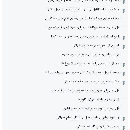
مصدومیت ستاره بدشانس یونایتد مقابل پی‌اس‌جی
درخواست استقلال از آدان: کمتر از پارسال پول بگیر!
محک جدی ‌جوانان مقابل ستاره‌های تیم ملی بسکتبال
گل اول منچستریونایتد به پاری سن ژرمن (امبئومبو)
آریو اسلامشهر سرمربی مس رفسنجان را هوا کرد!
اولین گل خورده پرسپولیسِ تارتار
بریس یاسین آیاری، گل سوم برایتون به رم
مذاکرات رسمی بارسلونا و پاریس شروع شد
معجزه پول: چین شریک فدراسیون جهانی والیبال شد
مشت علیپور، پرسپولیس یک نیمه برتر!
گل اول پاری سن ژرمن به منچستریونایتد (امبایه)
شیرین‌کاری بامزه یورگن کلوپ!
گل دوم برایتون به رم توسط یاسین آیاری
ویدیوی وایرال یامال قبل از فینال جام جهانی!
رسمی: کاپیتان پیکان تمدید کرد