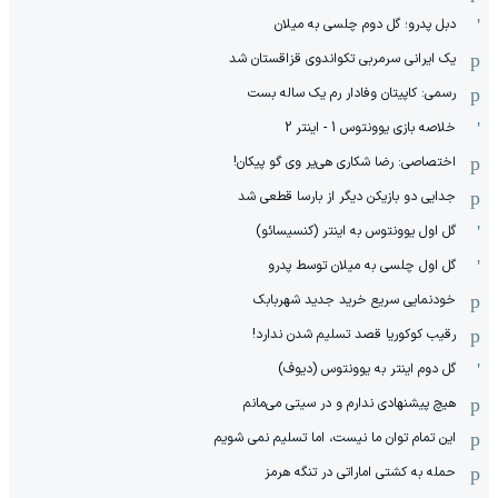
دبل پدرو؛ گل دوم چلسی به میلان
یک ایرانی سرمربی تکواندوی قزاقستان شد
رسمی: کاپیتان وفادار رم یک ساله بست
خلاصه بازی یوونتوس 1 - اینتر 2
اختصاصی: رضا شکاری هی‌یر وی‌ گو پیکان!
جدایی دو بازیکن دیگر از بارسا قطعی شد
گل اول یوونتوس به اینتر (کنسیسائو)
گل اول چلسی به میلان توسط پدرو
خودنمایی سریع خرید جدید شهربابک
رقیب کوکوریا قصد تسلیم شدن ندارد!
گل دوم اینتر به یوونتوس (دیوف)
هیچ پیشنهادی ندارم و در سیتی می‌مانم
این تمام توان ما نیست، اما تسلیم نمی شویم
حمله به کشتی اماراتی در تنگه هرمز