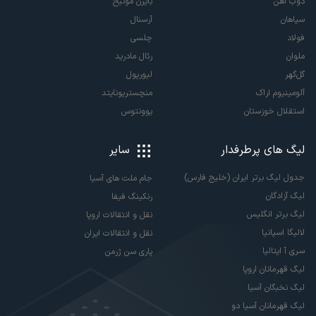
ذوب آهن
بایرن مونیخ
سپاهان
آرسنال
فولاد
چلسی
ملوان
رئال مادرید
گل‌گهر
لیورپول
آلومینیوم اراک
منچستریونایتد
استقلال خوزستان
یوونتوس
لیگ های پرطرفدار
سایر
جدول لیگ برتر ایران (خلیج فارس)
جام ملت های آسیا
لیگ آزادگان
رنکینگ فیفا
لیگ برتر انگلیس
نقل و انتقالات اروپا
لالیگا اسپانیا
نقل و انتقالات ایران
سری آ ایتالیا
پاری سن ژرمن
لیگ قهرمانان اروپا
لیگ نخبگان آسیا
لیگ قهرمانان آسیا دو