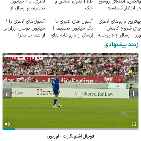
والکس، آینده‌ای روشن
طلا | بدون ضامن و
لاغری، با ۱ میلیون
در انتظار شماست
چک
تخفیف و ارسال از
داروخانه‌
بهترین داروهای لاغری
آمپول های لاغری با
آمپول‌های لاغری را ۱
برای شروع کاهش
یک میلیون تخفیف |
میلیون تومان ارزان‌تر
وزن، ارسال از داروخانه
ارسال از داروخانه های
از همه‌جا بخر!
های نزدیکت!
معتبر
زنده پیشنهادی
فوتبال اشتوتگارت - اورتون