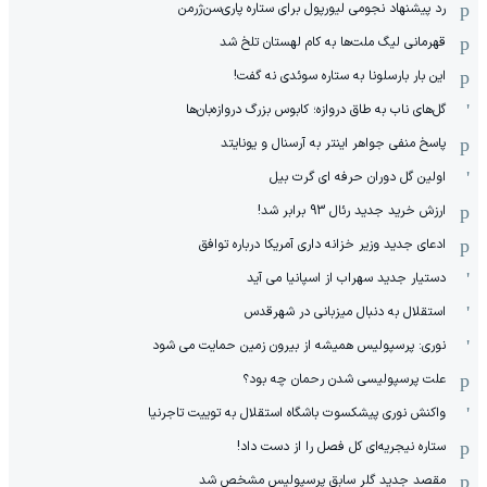
رد پیشنهاد نجومی لیورپول برای ستاره پاری‌سن‌ژرمن
قهرمانی لیگ ملت‌ها به کام لهستان تلخ شد
این بار بارسلونا به ستاره سوئدی نه گفت!
گل‌های ناب به طاق دروازه؛ کابوس بزرگ دروازه‌بان‌ها
پاسخ منفی جواهر اینتر به آرسنال و یونایتد
اولین گل دوران حرفه ای گرت بیل
ارزش خرید جدید رئال 93 برابر شد!
ادعای جدید وزیر خزانه داری آمریکا درباره توافق
دستیار جدید سهراب از اسپانیا می آید
استقلال به دنبال میزبانی در شهرقدس
نوری: پرسپولیس همیشه از بیرون زمین حمایت می شود
علت پرسپولیسی شدن رحمان چه بود؟
واکنش نوری پیشکسوت باشگاه استقلال به توییت تاجرنیا
ستاره نیجریه‌ای کل فصل را از دست داد!
مقصد جدید گلر سابق پرسپولیس مشخص شد