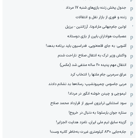
جدول پخش زنده بازی‌های شنبه 17 مرداد
زنده و فوری از بازار نقل و انتقالات
اولین جام‌جهانی مارادونا، آرژانتین - برزیل
عصبانیت هواداران بایرن از بازی دوستانه
آشوبی: به جای قلعه‌نویی، فدراسیون باید برنامه بدهد!
واکنش وزیر ترک به انتقال صلاح: ناراحت شدم
انتقال مهم پدیده 20 ساله منتفی شد (عکس)
عراق سرمربی جام ملتها را انتخاب کرد
مربی جاسوس چمپیونشیپ: رسانه‌ها بد نشانم دادند
لیموچی و چیدن خوشه انگور در مرداد!
سود استثنایی ترابزون اسپور از قرارداد محمد صلاح
ستاره جوان بارسلونا به دنبال در خروج!
گزینه سابق تیم ملی ایران، نامزد هدایت الجزایر!
جابه‌جایی ۸۳۰ کیلومتری غیرت به‌خاطر کانیه وست!