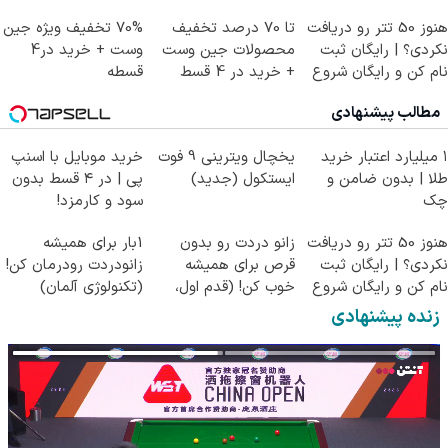
شما
هنوز 50 تتر رو دریافت
تا 70 درصد تخفیف
70% تخفیف ویژه جین
نکردی؟ | رایگان ثبت
محصولات جین وست
وست + خرید در4
نام کن و رایگان شروع
+ خرید در 4 قسط
قسطه
کن!
مطالب پیشنهادی
۱ میلیارد اعتبار خرید
یخچال ویترینی 9 فوت
خرید موبایل با اسنپ
طلا | بدون ضامن و
ایستکول (جدید)
پی | در ۴ قسط بدون
چک
سود و کارمزد!
هنوز 50 تتر رو دریافت
زانو دردت رو بدون
1بار برای همیشه
نکردی؟ | رایگان ثبت
قرص برای همیشه
زانودردت رودرمان کن!
نام کن و رایگان شروع
خوب کن! (قدم اول،
(تکنولوژی آلمان)
کن!
پرسش‌نامه)
◂پرسشنامه▸
زنده پیشنهادی