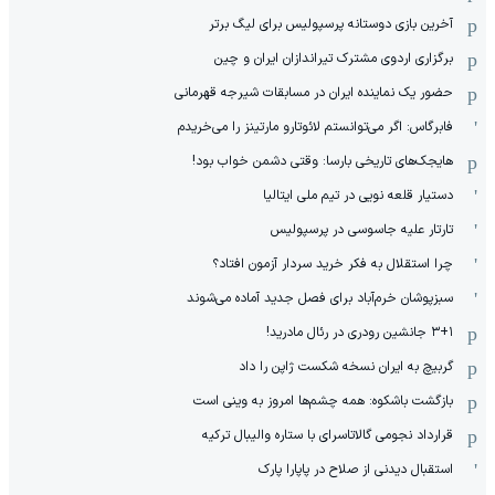
آخرین بازی دوستانه پرسپولیس برای لیگ برتر
برگزاری اردوی مشترک تیراندازان ایران و چین
حضور یک نماینده ایران در مسابقات شیرجه قهرمانی
فابرگاس: اگر می‌توانستم لائوتارو مارتینز را می‌خریدم
هایجک‌های تاریخی بارسا: وقتی دشمن خواب بود!
دستیار قلعه نویی در تیم ملی ایتالیا
تارتار علیه جاسوسی در پرسپولیس
چرا استقلال به فکر خرید سردار آزمون افتاد؟
سبزپوشان خرم‌آباد برای فصل جدید آماده می‌شوند
۳+۱ جانشین رودری در رئال مادرید!
گربیچ به ایران نسخه شکست ژاپن را داد
بازگشت باشکوه: همه چشم‌ها امروز به وینی است
قرارداد نجومی گالاتاسرای با ستاره والیبال ترکیه
استقبال دیدنی از صلاح در پاپارا پارک