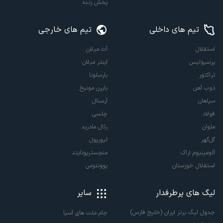
پخش زنده
تیم های داخلی
تیم های خارجی
استقلال
آث میلان
پرسپولیس
اینتر میلان
تراکتور
بارسلونا
ذوب آهن
بایرن مونیخ
سپاهان
آرسنال
فولاد
چلسی
ملوان
رئال مادرید
گل‌گهر
لیورپول
آلومینیوم اراک
منچستریونایتد
استقلال خوزستان
یوونتوس
لیگ های پرطرفدار
سایر
جدول لیگ برتر ایران (خلیج فارس)
جام ملت های آسیا