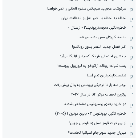
سرنوشت عجیب: هیچکس ستاره آلمانی را نمی‌خواهد!
لحظه به لحظه با اخبار نقل و انتقالات ایران
خاطره‌انگیز، منچستریونایتد2 - آرسنال 0
مقصد کاپیتان مس مشخص شد
آغاز فصل جدید النصر بدون رونالدو!
جانشین احتمالی فرانک کسیه از لالیگا می‌آید
بمب شبانه: رونالد آرائوخو به لیورپول پیوست!
شکست‌ناپذیرترین تیم آسیا
نیمار سه بار تا نزدیکی پیوستن به رئال پیش رفت
برترین لحظات موتو GP در سال 2026
دو خرید بعدی پرسپولیس مشخص شدند
خاطره انگیز، یوونتوس 2 - بایرن مونیخ 1 (2005)
اولین کارت قرمز نسل زد فوتبال جهان!
میزبان جدید سوپرجام اسپانیا کجاست؟