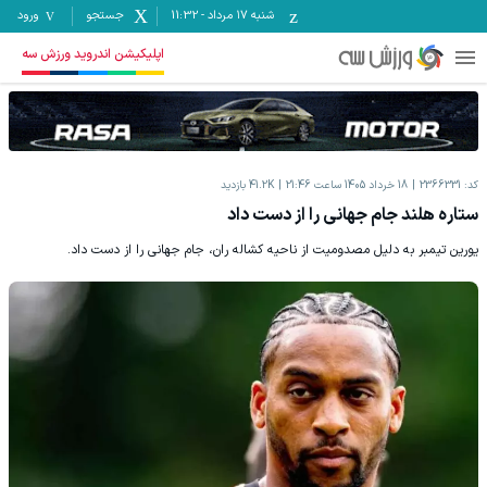
شنبه ۱۷ مرداد
-
11:32
جستجو
ورود
اپلیکیشن اندروید ورزش سه
کد:
2366331
18 خرداد 1405 ساعت 21:46
41.2K
بازدید
ستاره هلند جام جهانی را از دست داد
یورین تیمبر به دلیل مصدومیت از ناحیه کشاله ران، جام جهانی را از دست داد.