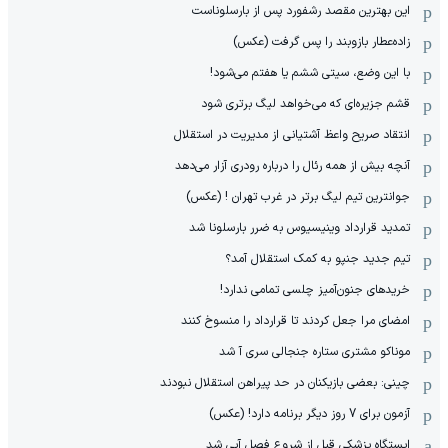
این بهترین مقصد رشفورد پس از بارسلوناست
زاده‌عطار بازوبند را پس گرفت (عکس)
با این وضع، سیتی ششم یا هفتم می‌شود!
قشم جزیره‌ای که می‌خواهد لیگ برتری شود
انتقاد صریح واعظ آشتیانی از مدیریت در استقلال
آنچه بیش از همه رئال را درباره رودری آزار می‌دهد
جوانترین تیم لیگ برتر در غرب تهران ! (عکس)
تمدید قرارداد وینیسیوس به ضرر بارسلونا شد
تیم جدید جنپو به کمک استقلال آمد؟
خریدهای جنون‌آمیز چلسی تمامی ندارد!
امضای مرا جعل کردند تا قرارداد را منسوخ کنند
موناکو مشتری ستاره جنجالی سری آ شد
چینی: بعضی بازیکنان در حد پیراهن استقلال نبودند
آزمون برای 7 روز دیگر برنامه دارد! (عکس)
ایستگاه پزشکی قبل از شروع فصل آبی شد