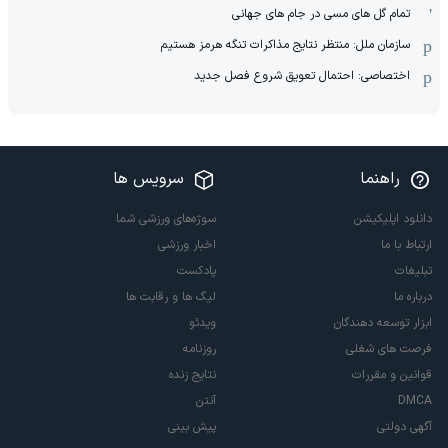
تمام گل های مسی در جام های جهانی
سازمان ملل: منتظر نتایج مذاکرات تنگه هرمز هستیم
اختصاصی: احتمال تعویق شروع فصل جدید
راهنما
سرویس ها
دانلود اپلیکیشن
سوژه‌های ورزشی شما
ارتباط با ما
اخبار ورزشی
تبلیغات
پادکست
درباره ما
لیگ ها و رقابت ها
ابزار توسعه دهندگان
ویدئو
فرصت های شغلی
روزنامه
قوانین و مقررات
نتایج زنده
DMCA
آنتن
آگهی دولتی
پیش بینی