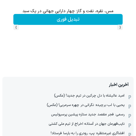
گاز؛ چهار دارایی جهانی در یک سبد
تا 70 درصد تخفیف محصولات جین وست + خرید در 4 قسط
تبدیل فوری
مشاهده و خر
›
‹
آخرین اخبار
امید عالیشاه با دل چرکین در تیم جدید! (عکس)
یحیی با لب برچیده: نگرانی در چهره سرمربی! (عکس)
رسمی: فجر مقصد جدید ستاره پیشین پرسپولیس
نایب‌قهرمان جهان در آستانه اخراج از تیم ملی کشتی
افشاگری غیرمنتظره: پپ، رودری را به بارسا فرستاد!