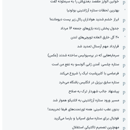
خولین آلوارز مقصد بعدی‌اش را به سیمئونه گفت
بهترین لحظات ستاره آرژانتینی بولونیا
ابراز خشم شدید هواداران رئال زیر پست دیومانده!
جدول پخش زنده بازی‌های جمعه 16 مرداد
20 گل خارق العاده توپچی‌های لندن
قرارداد مهم آرسنال تمدید شد
سرمایه‌هایی که در پرسپولیس ساخته شدند (عکس)
ستاره چلسی: آمدن ژابی آلونسو به نفع من است
فرعباسی با کلین‌شیت لیگ را شروع می‌کند
ستاره سابق برزیل در انگلیس باشگاه می‌خرد
پیشنهاد جالب شهردار ترک به صلاح
مسیر ورود ستاره آرژانتینی به اتلتیکو هموار شد
بدون عقب نشینی: همه تورنمنت‌های فیفا تحریمند!
فوتبال برای ستاره سابق اسپانیا و بارسا می‌گرید
مهم‌ترین تصمیم تاکتیکی استقلال