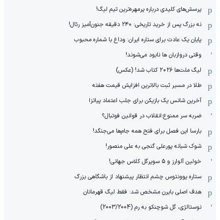
پرسش‌های کلیدی درباره پرمهره‌ترین تیم لیگ!
نه بزرگ پس از خرید تاریخی: ۲۴۰ دقیقه جنون‌آمیز رئال!
پایان یک عادت برای ستاره ایران: وداع با شماره محبوب
وقتی دروازبان ها نابود می‌شوند!
لیگ ملت‌ها ٢٠٢۶ کتاب شد! (عکس)
طلا در مسیر ثبت بالاترین افزایش قیمت هفته
آخرین شانس یک بازیکن برای جلب اعتماد پیاتزا
ضربه سر ممنوع؛انقلاب در قوانین فوتبال؟
بارسا این فصل برای فتح همه جام‌ها می‌جنگد!
شوک شبانه پورعلی گنجی به علی منصور!
خولین آلوارز و 5 سوپرگل کلاس جهانی!
ستاره یوونتوس چشم انتظار پیشنهاد از باشگاهی بزرگ
هدف اصلی بایرن مشخص شد: فقط لیگ قهرمانان
نوستالژی، گل شوچنکو به رم (2003/2004)