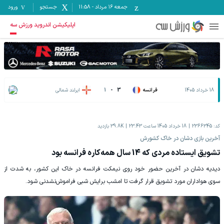
جمعه ۱۶ مرداد
-
11:58
جستجو
ورود
اپلیکیشن اندروید ورزش سه
18 خرداد 1405
فرانسه
3
-
1
ایرلند شمالی
کد:
2366345
18 خرداد 1405 ساعت 23:43
39.8K
بازدید
‫آخرین بازی دشان در خاک کشورش
تشویق ایستاده مردی که 14 سال همه‌کاره فرانسه بود
‫دیدیه دشان در آخرین حضور خود روی نیمکت فرانسه در خاک این کشور، به شدت از
سوی هواداران مورد تشویق قرار گرفت تا امشب برایش شبی فراموش‌نشدنی شود.