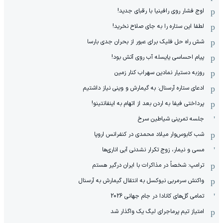
اوج فشار روی رافینیا با رقبای جدید!
لطفا این ستاره را به جای صلاح نخرید!
شش راه حل فلیک برای عبور از بحران جدی بارسا
پیام احساسی یایسله آب روی آتش بود!
روزبه دستیار نمادین سهراب کنار زمین
ادعای ستاره آرسنال: به گیمارش و وینی نیاز داشتیم
پرداختی فیفا به اردن بعد از اتهام به اینفانتینو!
جلسه تمرینی شیاطین سرخ
شب کابوس‌وار میلاد محمدی در کنفرانس اروپا
مسی و نیمار، زوج تکرار نشدنی آبی اناری‌ها
ترامپ: شخصاً در مذاکرات با ایران درگیر هستم
واکنش سرمربی نیوکسل به انتقال گیمارش به آرسنال
تمامی گل‌های کانادا در جام جهانی 2026
امتیاز تیم پرماجرای لیگ یک واگذار شد