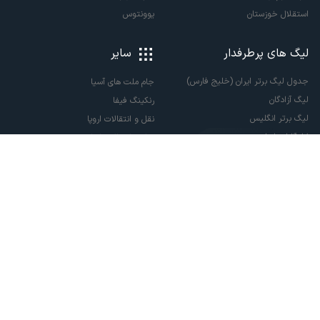
استقلال خوزستان
یوونتوس
لیگ های پرطرفدار
سایر
جدول لیگ برتر ایران (خلیج فارس)
جام ملت های آسیا
لیگ آزادگان
رنکینگ فیفا
لیگ برتر انگلیس
نقل و انتقالات اروپا
لالیگا اسپانیا
نقل و انتقالات ایران
سری آ ایتالیا
پاری سن ژرمن
لیگ قهرمانان اروپا
لیگ نخبگان آسیا
لیگ قهرمانان آسیا دو
لیگ برتر فوتسال