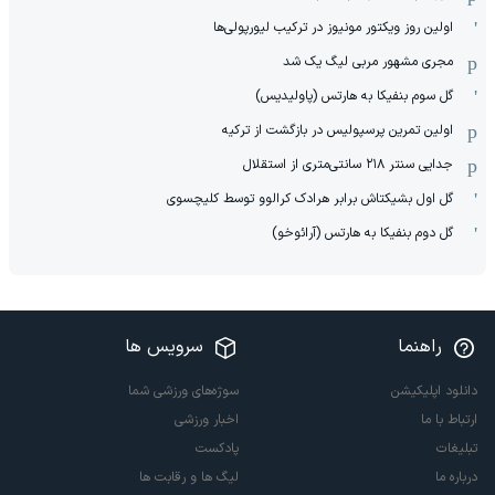
اولین روز ویکتور مونیوز در ترکیب لیورپولی‌ها
مجری مشهور مربی لیگ یک شد
گل سوم بنفیکا به هارتس (پاولیدیس)
اولین تمرین پرسپولیس در بازگشت از ترکیه
جدایی سنتر ۲۱۸ سانتی‌متری از استقلال
گل اول بشیکتاش برابر هرادک کرالوو توسط کلیچسوی
گل دوم بنفیکا به هارتس (آرائوخو)
راهنما
سرویس ها
دانلود اپلیکیشن
سوژه‌های ورزشی شما
ارتباط با ما
اخبار ورزشی
تبلیغات
پادکست
درباره ما
لیگ ها و رقابت ها