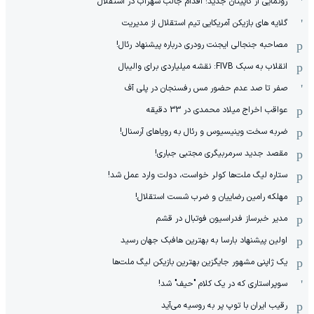
رونمایی از کاپیتان جدید؛ اقدام جالب سهراب در استقلال
گلایه های بازیکن آمریکایی تیم استقلال از مدیریت
مصاحبه جنجالی ایجنت رودری درباره پیشنهاد رئال!
انقلاب به سبک FIVB: نقشه میلیاردی برای والیبال
صفر تا صد عدم حضور مس رفسنجان در پلی آف
عواقب اخراج میلاد محمدی در 33 دقیقه
ضربه سخت وینیسیوس و رئال به رویاهای آرسنال!
مقصد جدید سرمربیگری مجتبی جباری!
ستاره لیگ ملت‌ها کولر خواست، دولت وارد عمل شد!
مهلکه رامین رضاییان و ضرب شست استقلال!
مدیر خبرساز فدراسیون فوتبال در قشم
اولین پیشنهاد بارسا به بهترین هافبک جهان رسید
یک ژاپنی مشهور جایگزین بهترین بازیکن لیگ ملت‌ها
سوپراستاری که در یک کلام "حیف" شد!
رقیب ایران با توپ پر به روسیه می‌آید