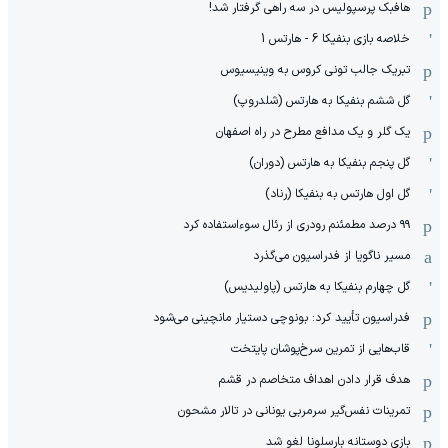
هافبک پرسپولیس در سه راهی گرفتار شد!
خلاصه بازی بنفیکا 6 - هارتس 1
تبریک جالب تونی کروس به وینیسیوس
گل ششم بنفیکا به هارتس (شلدروپ)
یک گلر و یک مدافع مطرح در راه اصفهان
گل پنجم بنفیکا به هارتس (دوران)
گل اول هارتس به بنفیکا (رناد)
۹۹ درصد مطمئنم رودری از رئال سوءاستفاده کرد
مسیر ناگویا از فدراسیون می‌گذرد
گل چهارم بنفیکا به هارتس (پاولیدیس)
فدراسیون تأیید کرد: بونوچی دستیار مانچینی می‌شود
قاب‌هایی از تمرین سرخ‌پوشان پایتخت
هدف قرار دادن اهداف متخاصم در قشم
‏تمرینات نفس‌گیر سرمربی یونانی در تالار مشحون
بازی دوستانه بارسلونا لغو شد