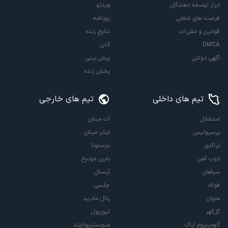
ابزار توسعه دهندگان
ویدئو
فرصت های شغلی
روزنامه
قوانین و مقررات
نتایج زنده
DMCA
آنتن
آگهی دولتی
پیش بینی
پخش زنده
تیم های داخلی
تیم های خارجی
استقلال
آث میلان
پرسپولیس
اینتر میلان
تراکتور
بارسلونا
ذوب آهن
بایرن مونیخ
سپاهان
آرسنال
فولاد
چلسی
ملوان
رئال مادرید
گل‌گهر
لیورپول
آلومینیوم اراک
منچستریونایتد