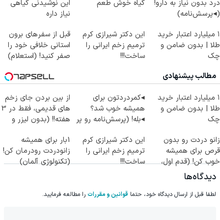
درد بدون نیاز به دارو!
گیاه خوش طعم
این نوشیدنی گیاهی
(◂پرسش‌نامه)
نیاز داره
۱ میلیارد اعتبار خرید
این دکتر شیرازی کرم
قبل از سفرهای برون
طلا | بدون ضامن و
ترمیم زخم ایرانی را
استانی خلافی خود را
چک
ساخت!!!
صفر کنید! (استعلام)
مطالب پیشنهادی
۱ میلیارد اعتبار خرید
◂کمردردتون برای
از بین بردن جای زخم
طلا | بدون ضامن و
همیشه خوب شد؟
های قدیمی، فقط در 3
چک
◂بله! (پرسش‌نامه رو پر
هفته!! (بدون لیزر و
کن)
جراحی)
زانو دردت رو بدون
این دکتر شیرازی کرم
1بار برای همیشه
قرص برای همیشه
ترمیم زخم ایرانی را
زانودردت رودرمان کن!
خوب کن! (قدم اول،
ساخت!!!
(تکنولوژی آلمان)
پرسش‌نامه)
◂پرسشنامه▸
دیدگاه‌ها
لطفا قبل از ارسال دیدگاه خود، حتما
قوانین و مقررات
را مطالعه فرمایید.