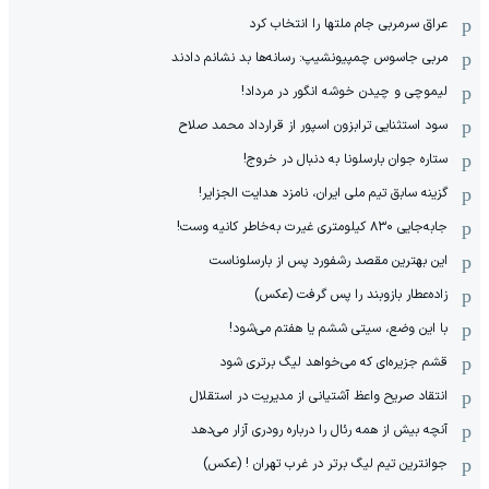
عراق سرمربی جام ملتها را انتخاب کرد
مربی جاسوس چمپیونشیپ: رسانه‌ها بد نشانم دادند
لیموچی و چیدن خوشه انگور در مرداد!
سود استثنایی ترابزون اسپور از قرارداد محمد صلاح
ستاره جوان بارسلونا به دنبال در خروج!
گزینه سابق تیم ملی ایران، نامزد هدایت الجزایر!
جابه‌جایی ۸۳۰ کیلومتری غیرت به‌خاطر کانیه وست!
این بهترین مقصد رشفورد پس از بارسلوناست
زاده‌عطار بازوبند را پس گرفت (عکس)
با این وضع، سیتی ششم یا هفتم می‌شود!
قشم جزیره‌ای که می‌خواهد لیگ برتری شود
انتقاد صریح واعظ آشتیانی از مدیریت در استقلال
آنچه بیش از همه رئال را درباره رودری آزار می‌دهد
جوانترین تیم لیگ برتر در غرب تهران ! (عکس)