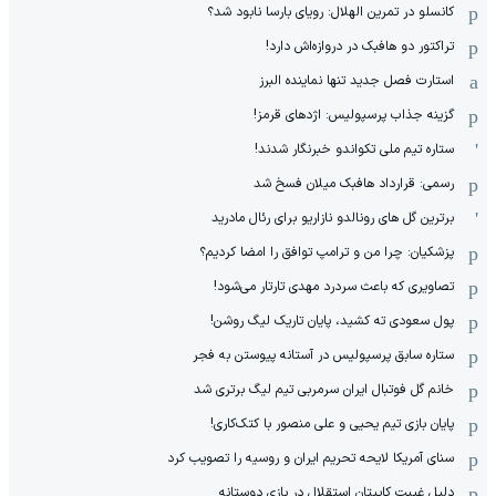
کانسلو در تمرین الهلال: رویای بارسا نابود شد؟
تراکتور دو هافبک در دروازه‌اش دارد!
استارت فصل جدید تنها نماینده البرز
گزینه جذاب پرسپولیس: اژدهای قرمز!
ستاره تیم ملی تکواندو خبرنگار شدند!
رسمی: قرارداد هافبک میلان فسخ شد
برترین گل های رونالدو نازاریو برای رئال مادرید
پزشکیان: چرا من و ترامپ توافق را امضا کردیم؟
تصاویری که باعث سردرد مهدی تارتار می‌شود!
پول سعودی ته کشید، پایان تاریک لیگ روشن!
ستاره سابق پرسپولیس در آستانه پیوستن به فجر
خانم گل فوتبال ایران سرمربی تیم لیگ برتری شد
پایان بازی تیم یحیی و علی منصور با کتک‌کاری!
سنای آمریکا لایحه تحریم ایران و روسیه را تصویب کرد
دلیل غیبت کاپیتان استقلال در بازی دوستانه