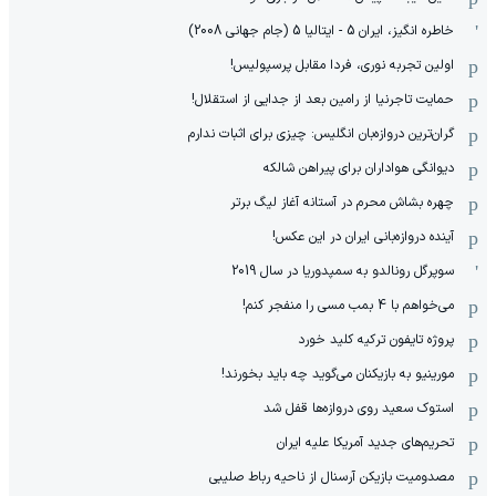
خاطره انگیز، ایران 5 - ایتالیا 5 (جام جهانی 2008)
اولین تجربه نوری، فردا مقابل پرسپولیس!
حمایت تاجرنیا از رامین بعد از جدایی از استقلال!
گران‌ترین دروازه‌بان انگلیس: چیزی برای اثبات ندارم
دیوانگی هواداران برای پیراهن شالکه
چهره بشاش محرم در آستانه آغاز لیگ برتر
آینده دروازه‌بانی ایران در این عکس!
سوپرگل رونالدو به سمپدوریا در سال 2019
می‌خواهم با 4 بمب مسی را منفجر کنم!
پروژه تایفون ترکیه کلید خورد
مورینیو به بازیکنان می‌گوید چه باید بخورند!
استوک سعید روی دروازه‌ها قفل شد
تحریم‌های جدید آمریکا علیه ایران
مصدومیت بازیکن آرسنال از ناحیه رباط صلیبی