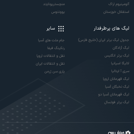
آلومینیوم اراک
منچستریونایتد
استقلال خوزستان
یوونتوس
لیگ های پرطرفدار
سایر
جدول لیگ برتر ایران (خلیج فارس)
جام ملت های آسیا
لیگ آزادگان
رنکینگ فیفا
لیگ برتر انگلیس
نقل و انتقالات اروپا
لالیگا اسپانیا
نقل و انتقالات ایران
سری آ ایتالیا
پاری سن ژرمن
لیگ قهرمانان اروپا
لیگ نخبگان آسیا
لیگ قهرمانان آسیا دو
لیگ برتر فوتسال