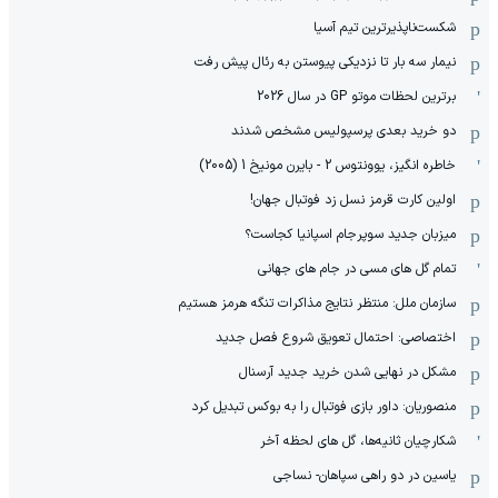
شکست‌ناپذیرترین تیم آسیا
نیمار سه بار تا نزدیکی پیوستن به رئال پیش رفت
برترین لحظات موتو GP در سال 2026
دو خرید بعدی پرسپولیس مشخص شدند
خاطره انگیز، یوونتوس 2 - بایرن مونیخ 1 (2005)
اولین کارت قرمز نسل زد فوتبال جهان!
میزبان جدید سوپرجام اسپانیا کجاست؟
تمام گل های مسی در جام های جهانی
سازمان ملل: منتظر نتایج مذاکرات تنگه هرمز هستیم
اختصاصی: احتمال تعویق شروع فصل جدید
مشکل در نهایی شدن خرید جدید آرسنال
منصوریان: داور بازی فوتبال را به بوکس تبدیل کرد
شکارچیان ثانیه‌ها، گل های لحظه آخر
یاسین در دو راهی سپاهان- نساجی