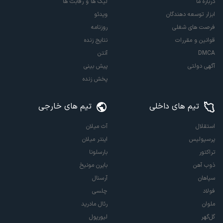
درباره ما
لیگ ها و رقابت ها
ابزار توسعه دهندگان
ویدئو
فرصت های شغلی
روزنامه
قوانین و مقررات
نتایج زنده
DMCA
آنتن
آگهی دولتی
پیش بینی
پخش زنده
تیم های داخلی
تیم های خارجی
استقلال
آث میلان
پرسپولیس
اینتر میلان
تراکتور
بارسلونا
ذوب آهن
بایرن مونیخ
سپاهان
آرسنال
فولاد
چلسی
ملوان
رئال مادرید
گل‌گهر
لیورپول