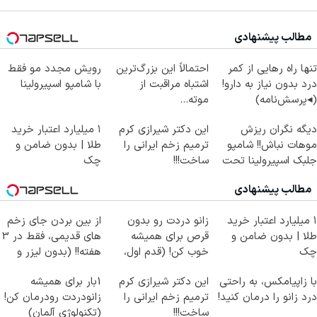
مطالب پیشنهادی
تنها راه رهایی از کمر
احتمالاً این بزرگ‌ترین
رویش مجدد مو فقط
درد بدون نیاز به دارو!
اشتباه مراقبت از
با شامپو اسپیرولینا
(◂پرسش‌نامه)
موته...
دیگه نگران ریزش
این دکتر شیرازی کرم
۱ میلیارد اعتبار خرید
موهات نباش!! شامپو
ترمیم زخم ایرانی را
طلا | بدون ضامن و
جلبک اسپیرولینا تحت
ساخت!!!
چک
لیسانس آلمان
مطالب پیشنهادی
۱ میلیارد اعتبار خرید
زانو دردت رو بدون
از بین بردن جای زخم
طلا | بدون ضامن و
قرص برای همیشه
های قدیمی، فقط در 3
چک
خوب کن! (قدم اول،
هفته!! (بدون لیزر و
پرسش‌نامه)
جراحی)
با زاپیامکس، به راحتی
این دکتر شیرازی کرم
1بار برای همیشه
درد زانو را درمان کنید!
ترمیم زخم ایرانی را
زانودردت رودرمان کن!
ساخت!!!
(تکنولوژی آلمان)