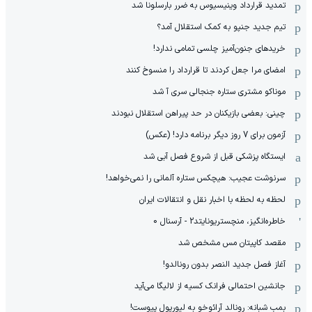
تمدید قرارداد وینیسیوس به ضرر بارسلونا شد
تیم جدید جنپو به کمک استقلال آمد؟
خریدهای جنون‌آمیز چلسی تمامی ندارد!
امضای مرا جعل کردند تا قرارداد را منسوخ کنند
موناکو مشتری ستاره جنجالی سری آ شد
چینی: بعضی بازیکنان در حد پیراهن استقلال نبودند
آزمون برای 7 روز دیگر برنامه دارد! (عکس)
ایستگاه پزشکی قبل از شروع فصل آبی شد
سرنوشت عجیب: هیچکس ستاره آلمانی را نمی‌خواهد!
لحظه به لحظه با اخبار نقل و انتقالات ایران
خاطره‌انگیز، منچستریونایتد2 - آرسنال 0
مقصد کاپیتان مس مشخص شد
آغاز فصل جدید النصر بدون رونالدو!
جانشین احتمالی فرانک کسیه از لالیگا می‌آید
بمب شبانه: رونالد آرائوخو به لیورپول پیوست!