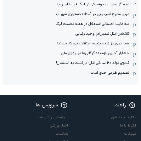
تمام گل های لواندوفسکی در لیگ قهرمانان اروپا
مربی مطرح اسپانیایی در آستانه دستیاری سهراب
سه غایب احتمالی استقلال در هفته نخست لیگ
ناشناس مثل شمس‌آذرِ وحید رضایی
همه برای باز شدن پنجره استقلال پای کار هستند
خشایار آخرین بازمانده گرگانی‌ها در اردوی ملی
کادوی تولد 40 سالگی آدان: بازگشت به استقلال!
تصمیم طارمی جدی است!
راهنما
سرویس ها
دانلود اپلیکیشن
سوژه‌های ورزشی شما
ارتباط با ما
اخبار ورزشی
تبلیغات
پادکست