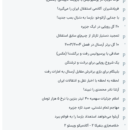
فریادشیران: آکادمی استقلال ایران را می‌گیرد!
با جدایی آرائوخو: بارسا به دنبال بمب جدید!
20 گل رویایی در لیگ جزیره
تمجید دستیار تارتار از چپ‌پای سابق استقلال
10 گل برتر آرسنال در فصل 2003/2004
صادقی با پرسپولیس رفت و برگشت! (عکس)
یک شروع رویایی برای برانت و ترشتگن
بلینگام برای بازی برادرش مقابل آرسنال به امارات رفت
لحظه به لحظه با اخبار نقل و انتقالات ایران
آرتتا نادر محمدی را نبیند!
اعلام جزئیات سهمیه ۴۰ لیتر بنزین با نرخ ۵ هزار تومان
مهاجم تمام نشدنی، صید تازه جزیره
آربلوا می‌خواهد استعداد بارسا را به فولام ببرد
خلاصه‌بازی بنفیکا 2 - آکادمیکو ویسئو 2