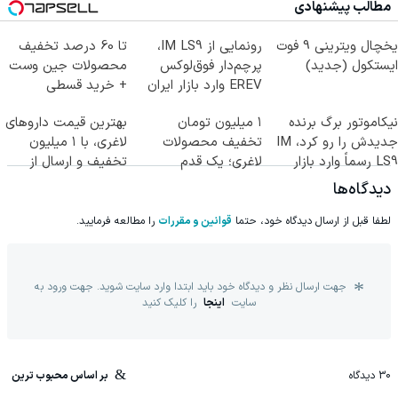
مطالب پیشنهادی
یخچال ویترینی 9 فوت
رونمایی از IM LS9،
تا 60 درصد تخفیف
ایستکول (جدید)
پرچم‌دار فوق‌لوکس
محصولات جین وست
EREV وارد بازار ایران
+ خرید قسطی
شد
نیکاموتور برگ برنده
۱ میلیون تومان
بهترین قیمت داروهای
جدیدش را رو کرد، IM
تخفیف محصولات
لاغری، با ۱ میلیون
LS9 رسماً وارد بازار
لاغری؛ یک قدم
تخفیف و ارسال از
ایران شد
نزدیک‌تر به شروع
داروخانه‌
دیدگاه‌ها
کاهش وزن
لطفا قبل از ارسال دیدگاه خود، حتما
قوانین و مقررات
را مطالعه فرمایید.
جهت ارسال نظر و دیدگاه خود باید ابتدا وارد سایت شوید. جهت ورود به
سایت
اینجا
را کلیک کنید
30
دیدگاه
بر اساس محبوب ترین