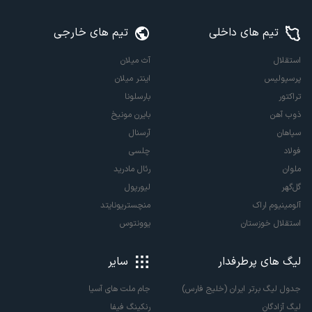
تیم های داخلی
تیم های خارجی
استقلال
آث میلان
پرسپولیس
اینتر میلان
تراکتور
بارسلونا
ذوب آهن
بایرن مونیخ
سپاهان
آرسنال
فولاد
چلسی
ملوان
رئال مادرید
گل‌گهر
لیورپول
آلومینیوم اراک
منچستریونایتد
استقلال خوزستان
یوونتوس
لیگ های پرطرفدار
سایر
جدول لیگ برتر ایران (خلیج فارس)
جام ملت های آسیا
لیگ آزادگان
رنکینگ فیفا