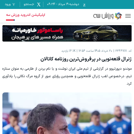
دوشنبه ۱۹ مرداد
-
09:24
جستجو
ورود
اپلیکیشن اندروید ورزش سه
کد:
2366718
20 خرداد 1405 ساعت 12:56
16.1K
بازدید
ژنرال قلعه‌نویی در پرفروش‌ترین روزنامه کاتالان
موندو دپورتیوو در گزارشی از تیم ملی ایران نوشت و با نام بردن از طارمی به عنوان ستاره
تیم، درخصوص لقب ژنرال قلعه‌نویی و همچنین رؤیای عبور از گروه مرگ نکاتی را یادآوری
کرد.