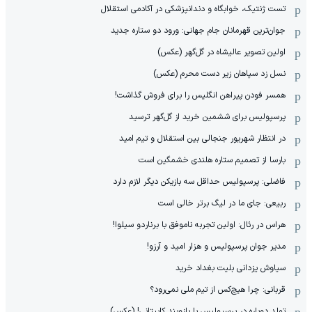
تست ژنتیک، خوابگاه و دندانپزشکی در آکادمی استقلال
جوان‌ترین قهرمانان جام جهانی: ورود دو ستاره جدید
اولین تصویر عالیشاه در گل‌گهر (عکس)
نسل زد سپاهان زیر دست محرم (عکس)
همسر فودن پیراهن انگلیس را برای فروش گذاشت!
پرسپولیس برای ششمین خرید از گل‌گهر ترسید
در انتظار شهریور جنجالی بین استقلال و تیم امید
بارسا از تصمیم ستاره هلندی خشمگین است
فاضلی: پرسپولیس حداقل سه بازیکن دیگر لازم دارد
ربیعی: جای ما در لیگ برتر خالی است
هراس در رئال: اولین تجربه ناموفق با برناردو سیلوا!
مدیر جوان پرسپولیس و هزار امید و آرزو!
سیاوش یزدانی بلیت بغداد خرید
قربانی: چرا هیچ‌کس از تیم ملی نمی‌رود؟
تولد دوباره در پرسپولیس با بازوبند کاپیتانی! (عکس)