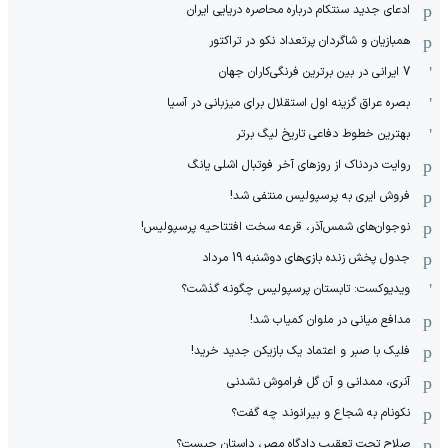
ادعای جدید سنتکام درباره محاصره دریایی ایران
همبازیان و شاگردان پرتعداد نکو در تراکتور
7 ایرانی در بین برترین فرنگی‌کاران جهان
بصره عراق گزینه اول استقلال برای میزبانی در آسیا
بهترین خطوط دفاعی تاریخ لیگ برتر
روایت دردناک از روزهای آخر فوتبال اشلی یانگ
فروش ایری به پرسپولیس منتفی شد!
نوجوان‌های شمس‌آذر، قرعه سخت افتتاحیه پرسپولیس!
جدول پخش زنده بازی‌های دوشنبه 19 مرداد
ویدیوکست: تابستان پرسپولیس چگونه گذشت؟
مدافع میانی در ملوان کمیاب شد!
فلیک با صبر و اعتماد یک بازیکن جدید خرید!
آنری، ممدانی و آن گل فراموش نشدنی
نکونام به شجاع و بیرانوند چه گفت؟
صلاح تحت تعقیب دادگاه مصر، داستان چیست؟