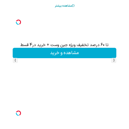
مشاهده بیشتر
تا 60 درصد تخفیف ویژه جین وست + خرید در4 قسط
تخفیف 
مشاهده و خرید
›
‹