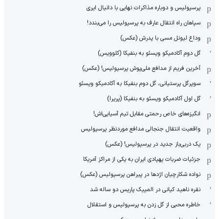
پرسپولیس و دوباره مذاکرات نهایی با دانیال ایری
سپاهان راه انتقال عارف به پرسپولیس را می‌بندد!
وداع لیونل مسی با پدرش (عکس)
گل دوم آکادمیکو ویسئو به بنفیکا (کلوویس)
آخرین فریم از مدافع ملی‌پوش پرسپولیس! (عکس)
سوپرگل پرستیانی، گل دوم بنفیکا به آکادمیکو ویسئو
گل اول آکادمیکو ویسئو به بنفیکا (پریرا)
انگیزه‌های خاص رحمتی مقابل تیم‌ آسیایی‌اش!
واقعیت انتقال جنجالی مدافع موردنظر پرسپولیس
یک دربی‌باز جدید در پرسپولیس! (عکس)
جزئیات ضربات پهپادی ایران به یکی از مراکز آمریکا
نواده شکارچیان اژدها در پیراهن پرسپولیس (عکس)
نقره ناهید کیانی در المپیک پاریس دو ساله شد
خاطره محبی از گل زدن به پرسپولیس و استقلال