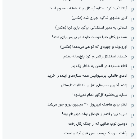
آرتتا تأیید کرد: ستاره آرسنال چند هفته مصدوم است
گلزن مشهور شاگرد جباری شد (عکس)
کنعانی به مدیر استقلالی: برگرد بازی کن! (عکس)
همه بازیکنان دنیا دوست دارند در پاریس بازی کنند!
اورونوف و چهره‌ای که گواهی می‌دهد! (عکس)
خلیفه: استقلال راضی‌ام کرد پنج‌ساله ببندم
قطع مسابقه در آلمان به خاطر یک بنر
ادعای فاضلی: پرسپولیس همه ستاره‌های آینده را خرید
زنده: آخرین بمب‌های نقل و انتقالات تابستان
ستاره بی‌حاشیه گل‌گهر تمام نمی‌شود!
اینتر برای هافبک لیورپول ۴۰ میلیون یورو جور می‌کند
علی دایی: رفتنم از فوتبال تولد دوباره‌ام بود!
دومین توپ طلایی که از چنگ رئال رفت
رأفت: این یک پرسپولیس فول آپشن است