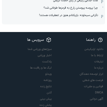
علت جدایی ربیعی از زبان حجت کریمی
چرا پروسه پیوستن زارع به قرمزها طولانی شد؟
نگرانی سیمئونه: بازیکنانم هنوز در تعطیلات هستند!
راهنما
سرویس ها
دانلود اپلیکیشن
سوژه‌های ورزشی شما
ارتباط با ما
اخبار ورزشی
تبلیغات
پادکست
درباره ما
لیگ ها و رقابت ها
ابزار توسعه دهندگان
ویدئو
فرصت های شغلی
روزنامه
قوانین و مقررات
نتایج زنده
DMCA
آنتن
آگهی دولتی
پیش بینی
پخش زنده