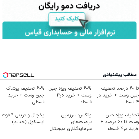
مطالب پیشنهادی
تا 60 درصد تخفیف
60% تخفیف ویژه جین
60% تخفیف پوشاک
جین وست + خرید در
وست + خرید در4
جین وست + خرید
4 قسط
قسطه
قسطی
تخفیف ویژه جین
والکس: سرزمین
یخچال ویترینی 9 فوت
وست تا 60 درصد +
فرصت‌های
ایستکول (جدید)
خرید در4 قسطه
سرمایه‌گذاری دیجیتال
شما