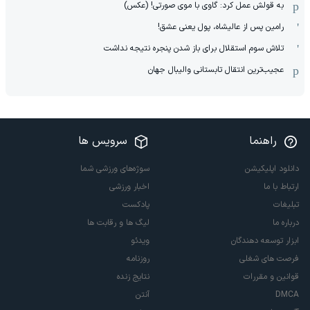
به قولش عمل کرد: گاوی با موی صورتی! (عکس)
رامین پس از عالیشاه، پول یعنی عشق!
تلاش سوم استقلال برای باز شدن پنجره نتیجه نداشت
عجیب‌ترین انتقال تابستانی والیبال جهان
راهنما
سرویس ها
دانلود اپلیکیشن
سوژه‌های ورزشی شما
ارتباط با ما
اخبار ورزشی
تبلیغات
پادکست
درباره ما
لیگ ها و رقابت ها
ابزار توسعه دهندگان
ویدئو
فرصت های شغلی
روزنامه
قوانین و مقررات
نتایج زنده
DMCA
آنتن