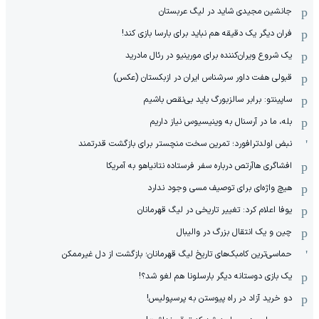
جانشین مجیدی شاید در لیگ عربستان
فران دیگر یک دقیقه هم نباید برای بارسا بازی کند!
یک شروع ویران‌کننده برای مورینیو در رئال مادرید
قبولی هفت داور سرشناس ایران در ازبکستان (عکس)
ساپینتو: برابر سالزبورگ باید بی‌نقص باشیم
بله، ما در آرسنال به وینیسیوس نیاز داریم
نبض اولدترافورد؛ تمرین سخت منچستر برای بازگشت قدرتمند
افشاگری هاآرتص درباره سفر فرستاده نتانیاهو به آمریکا
هیچ واژه‌ای برای توصیف مسی وجود ندارد
یوفا اعلام کرد: تغییر تاریخی در لیگ قهرمانان
چین و یک انتقال بزرگ در والیبال
حماسی‌ترین کامبک‌های تاریخ لیگ قهرمانان؛ بازگشت از دل غیرممکن
یک بازی دوستانه دیگر بارسلونا هم لغو شد؟!
دو خرید آزاد در راه پیوستن به پرسپولیس!