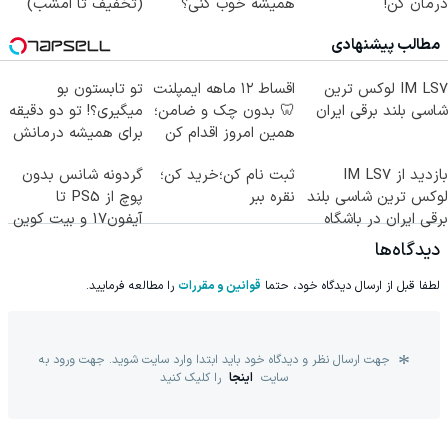
درمان کن!
همیشه خوب کنی؟
(تخفیف تا امشب)
(پرسش‌نامه)
(◂پرسش‌نامه رو پر
مطالب پیشنهادی
کن)
IM LS7 لوکس ترین
اقساط ۱۲ ماهه ایمپلنت
تو تابستون بو
شاسی بلند برقی ایران
🦷 بدون چک و ضامن؛
میگیری؟! تو دو دقیقه
همین امروز اقدام کن
برای همیشه درمانش
✅
کن
بازدید از IM LS7
ثبت نام کن؛خرید کن؛
گردونه شانس بدون
لوکس ترین شاسی بلند
نقره ببر
پوچ از PS5 تا
برقی ایران در باشگاه
آیفون17 و بیت کوین
انقلاب
🔥
دیدگاه‌ها
لطفا قبل از ارسال دیدگاه خود، حتما
قوانین و مقررات
را مطالعه فرمایید.
جهت ارسال نظر و دیدگاه خود باید ابتدا وارد سایت شوید. جهت ورود به
سایت
اینجا
را کلیک کنید