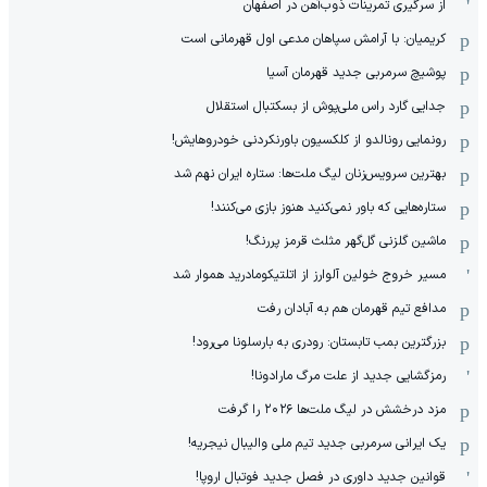
از سرگیری تمرینات ذوب‌آهن در اصفهان
کریمیان: با آرامش سپاهان مدعی اول قهرمانی است
پوشیچ سرمربی جدید قهرمان آسیا
جدایی گارد راس ملی‌پوش از بسکتبال استقلال
رونمایی رونالدو از کلکسیون باورنکردنی خودروهایش!
بهترین سرویس‌زنان لیگ ملت‌ها: ستاره ایران نهم شد
ستاره‌هایی که باور نمی‌کنید هنوز بازی می‌کنند!
ماشین گلزنی گل‌گهر مثلث قرمز پررنگ!
مسیر خروج خولین آلوارز از اتلتیکومادرید هموار شد
مدافع تیم قهرمان هم به آبادان رفت
بزرگترین بمب تابستان: رودری به بارسلونا می‌رود!
رمزگشایی جدید از علت مرگ مارادونا!
مزد درخشش در لیگ ملت‌ها ٢٠٢۶ را گرفت
یک ایرانی سرمربی جدید تیم ملی والیبال نیجریه!
قوانین جدید داوری در فصل جدید فوتبال اروپا!