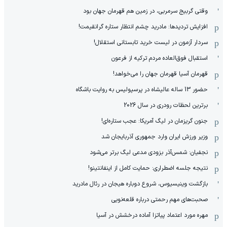
وقتی گربیج سرمربی، در زمین هم قهرمان جهان بود
افزایش تردیدها: مادرید چشم انتظار ستاره گرانقیمت!
سردار آزمون در لیست خرید تابستانی استقلال!
استقبال فوق‌‌العاده مردم ترکیه از فرعون
قهرمان آسیا قهرمان جهان را می‌خواهد!
حضور 13 ساله عالیشاه در پرسپولیس به روایت باشگاه
برترین لحظات رودری در سال 2026
جنون گریزمان در لیگ آمریکا: عجب ستاره‌ای!
وزیر ورزش ایران وارد جمهوری آذربایجان شد
نجفیان: شمس‌آذر بزودی مدعی لیگ برتر می‌شود
نتیجه جلسه اضطراری: حمایت کامل از اینفانتینو!
بازگشت وینیسیوس، شروع دوباره هیجان در رئال مادرید
صحبت‌های مهم رحمتی درباره قلعه‌نویی
مهره مورد اعتماد پیاتزا آماده درخشش در آسیا