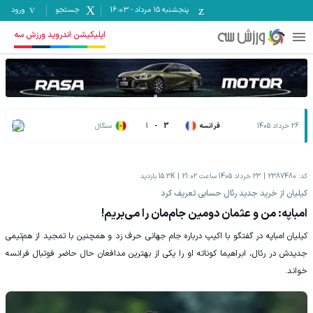
پنجشنبه ۱۵ مرداد
-
16:03
جستجو
ورود
اپلیکیشن اندروید ورزش سه
26 خرداد 1405
فرانسه
3
-
1
سنگال
کد:
2387480
23 خرداد 1405 ساعت 21:02
15.3K
بازدید
کیلیان از خرید جدید رئال حسابی تعریف کرد
امباپه: من و عثمان دومین جام‌مان را می‌بریم!
کیلیان امباپه در گفتگو با اکیپ درباره جام جهانی حرف زد و همچنین با تمجید از هم‌تیمی
جدیدش در رئال، ابراهیما کوناته او را یکی از بهترین مدافعان حال حاضر فوتبال فرانسه
خواند.