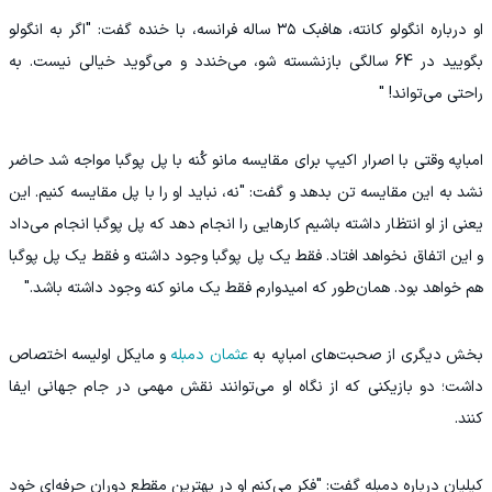
او درباره انگولو کانته، هافبک ۳۵ ساله فرانسه، با خنده گفت: "اگر به انگولو
بگویید در 64 سالگی بازنشسته شو، می‌خندد و می‌گوید خیالی نیست. به
راحتی می‌تواند! "
امباپه وقتی با اصرار اکیپ برای مقایسه مانو کُنه با پل پوگبا مواجه شد حاضر
نشد به این مقایسه تن بدهد و گفت: "نه، نباید او را با پل مقایسه کنیم. این
یعنی از او انتظار داشته باشیم کارهایی را انجام دهد که پل پوگبا انجام می‌داد
و این اتفاق نخواهد افتاد. فقط یک پل پوگبا وجود داشته و فقط یک پل پوگبا
هم خواهد بود. همان‌طور که امیدوارم فقط یک مانو کنه وجود داشته باشد."
بخش دیگری از صحبت‌های امباپه به
عثمان دمبله
و مایکل اولیسه اختصاص
داشت؛ دو بازیکنی که از نگاه او می‌توانند نقش مهمی در جام جهانی ایفا
کنند.
کیلیان درباره دمبله گفت: "فکر می‌کنم او در بهترین مقطع دوران حرفه‌ای خود