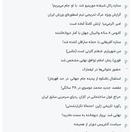
ستاره رئال شیفته مورینیو شد: با او جام می‌بریم!
گزارش ویژه: مرگ تدریجی تیم اسطوره‌ای ورزش ایران
امیر اکرمی‌نیا: ارتش کاملاً آماده است
کابوس ۸ ساله والیبال جهان با آمار دیوانه‌کننده
ستاره آفریقایی با حمله سارقان کشته شد!
من شهریارم، شغلم گلزنی است (عکس)
فوری/ زمان اعلام توافق نهایی مشخص شد
حضور ملوانی‌ها در ایفمارک
استقبال باشکوه از پدیده جام جهانی: در حد قهرمان!
مقصد جدید محمد موسوی در ٣٨ سالگی!
حراج غول ساختمانی در کازان: ردپای سرمربی سابق ایران
رکورد تاریخی ژاپن: احتمالا تکرارنشدنی!
نهایی شد: پرواز دیومانده به سمت مادرید!
سیاست آتش‌بس دورتر از همیشه