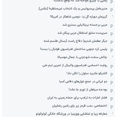
یحیی با چیزی مواجه شد که توقع نداشت!
مدیرعامل پرسپولیس و یک انتخاب غیرمنتظره! (عکس)
گریزمان دوباره گل زد؛ دومین شاهکار در آمریکا!
مربی برجسته بریتانیایی بستری شد
سرپرست سابق استقلال مربی پیکان شد
دیگر مطمئن شدیم! دفاع راست آرسنال طلسم شده
پلیس کره ‌جنوبی ساختمان فدراسیون فوتبال را بست!
چالش سخت شوت‌زنی با جمال موسیالا
روایت احساسی فدراسیون والیبال از تمرین تیم ملی
اتلتیکو مادرید سئول را تکان داد!
دو ایرانی در جمع غول‌های دفاعی آسیا
بودجه سپاهان از تورم جا ماند!
فشار امارات به ترامپ برای حمله زمینی به ایران
اختصاصی: بمب قرمز زیر پای رامین رضاییان
معارفه زیبا و تماشایی ووزینیا در ورزشگاه خانگی کولوکولو