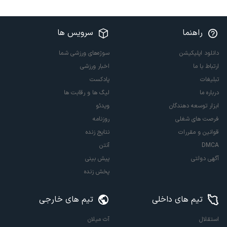
راهنما
سرویس ها
دانلود اپلیکیشن
سوژه‌های ورزشی شما
ارتباط با ما
اخبار ورزشی
تبلیغات
پادکست
درباره ما
لیگ ها و رقابت ها
ابزار توسعه دهندگان
ویدئو
فرصت های شغلی
روزنامه
قوانین و مقررات
نتایج زنده
DMCA
آنتن
آگهی دولتی
پیش بینی
پخش زنده
تیم های داخلی
تیم های خارجی
استقلال
آث میلان