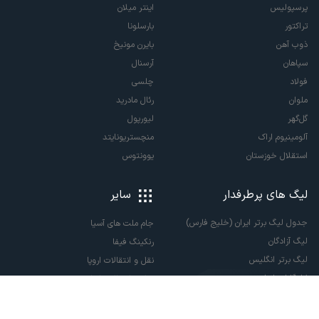
پرسپولیس
اینتر میلان
تراکتور
بارسلونا
ذوب آهن
بایرن مونیخ
سپاهان
آرسنال
فولاد
چلسی
ملوان
رئال مادرید
گل‌گهر
لیورپول
آلومینیوم اراک
منچستریونایتد
استقلال خوزستان
یوونتوس
لیگ های پرطرفدار
سایر
جدول لیگ برتر ایران (خلیج فارس)
جام ملت های آسیا
لیگ آزادگان
رنکینگ فیفا
لیگ برتر انگلیس
نقل و انتقالات اروپا
لالیگا اسپانیا
نقل و انتقالات ایران
سری آ ایتالیا
پاری سن ژرمن
لیگ قهرمانان اروپا