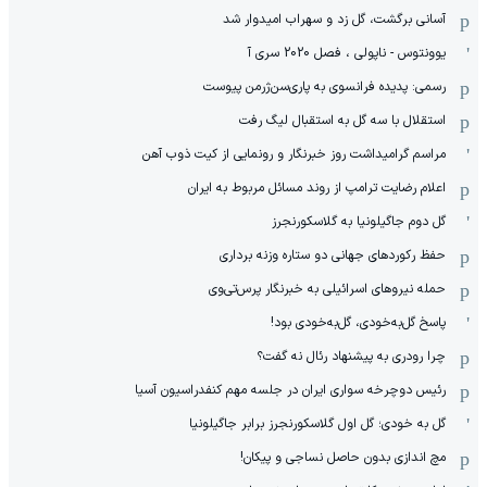
آسانی برگشت، گل زد و سهراب امیدوار شد
یوونتوس - ناپولی ، فصل 2020 سری آ
رسمی: پدیده فرانسوی به پاری‌سن‌ژرمن پیوست
استقلال با سه گل به استقبال لیگ رفت
مراسم گرامیداشت روز خبرنگار و رونمایی از کیت ذوب آهن
اعلام رضایت ترامپ از روند مسائل مربوط به ایران
گل دوم جاگیلونیا به گلاسکورنجرز
حفظ رکوردهای جهانی دو ستاره وزنه برداری
حمله نیروهای اسرائیلی به خبرنگار پرس‌تی‌وی
پاسخ گل‌به‌خودی، گل‌به‌خودی بود!
چرا رودری به پیشنهاد رئال نه گفت؟
رئیس دوچرخه سواری ایران در جلسه مهم کنفدراسیون آسیا
گل به خودی؛ گل اول گلاسکورنجرز برابر جاگیلونیا
مچ اندازی بدون حاصل نساجی و پیکان!