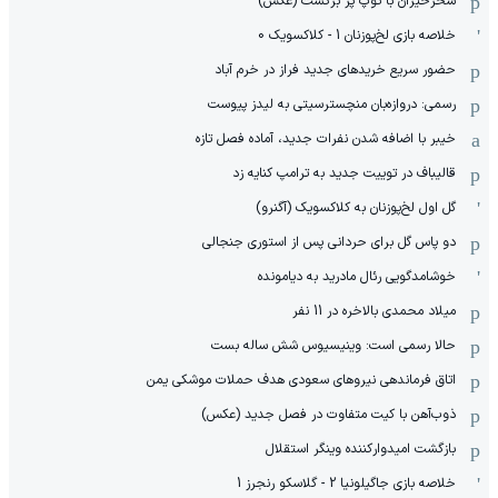
سحرخیزان با توپ پر برگشت (عکس)
خلاصه بازی لخ‌پوزنان 1 - کلاکسویک 0
حضور سریع خریدهای جدید فراز در خرم آباد
رسمی: دروازه‌بان منچسترسیتی به لیدز پیوست
خیبر با اضافه شدن نفرات جدید، آماده فصل تازه
قالیباف در توییت جدید به ترامپ کنایه زد
گل اول لخ‌پوزنان به کلاکسویک (آگنرو)
دو پاس گل برای حردانی پس از استوری جنجالی
خوشامدگویی رئال مادرید به دیامونده
میلاد محمدی بالاخره در 11 نفر
حالا رسمی است: وینیسیوس شش ساله بست
اتاق فرماندهی نیروهای سعودی هدف حملات موشکی یمن
ذوب‌آهن با کیت متفاوت در فصل جدید (عکس)
بازگشت امیدوارکننده وینگر استقلال
خلاصه بازی جاگیلونیا 2 - گلاسکو رنجرز 1