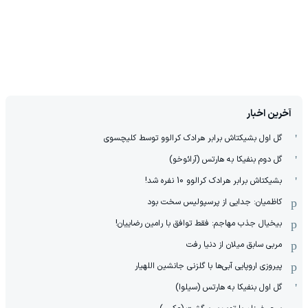
آخرین اخبار
گل اول بشیکتاش برابر هرادک کرالوو توسط کلیچسوی
گل دوم بنفیکا به هارتس (آرائوخو)
بشیکتاش برابر هرادک کرالوو 10 نفره شد!
کاظمیان: جدایی از پرسپولیس سخت بود
بیخیال جذب مهاجم: فقط توافق با رامین رضاییان!
مربی سابق میلان از دنیا رفت
پیروزی اروپایی آبی‌ها با گلزنی جانشین اللهیار
گل اول بنفیکا به هارتس (سیلوا)