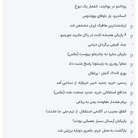
رونالدو در یونایتد، انفجار یک نبوغ
الساندرو، یار باوفای یوونتوس
ارزشمندترین هافبک ایران مشخص شد
6 بازیکن همیشه ثابت در رئال مادرید مورینیو
چند قیچی برگردان دیدنی
بازیکن سایپا به چادرملو پیوست (عکس)
تمام! رودری به بارسلونا پاسخ مثبت داد
یورو 2008، آلمان - پرتغال
رسمی: خرید جدید خیبر خرم‌آباد از نساجی آمد
مدافع استقلالی خرید جدید صنعت نفت (عکس)
پیام هشدار مقاومت یمن به ریاض
اتفاق عجیب در آکادمی استقلال: از تیم ملی جا ماندند!
بازیکنان آرسنال بسیار عصبانی بودند!
بازگشت به محل جرم: باصری دوباره برزیلی شد