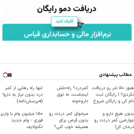
مطالب پیشنهادی
هنوز 50 تتر رو دریافت
کمردرد؟ راه‌حلش
تنها راه رهایی از کمر
نکردی؟ | رایگان ثبت
اینجاست، نه توی
درد بدون نیاز به دارو!
نام کن و رایگان شروع
داروخونه
(◂پرسش‌نامه)
کن!
بدون هیچ دارو و
میخوای کمر دردت رو
150 میلیون وام با واریز
عوارضی کمر دردت رو
بدون قرص برای
فوری - وام جدید
درمان کن!
همیشه خوب کنی؟
تکنولایف
(پرسش‌نامه)
(◂پرسش‌نامه رو پر