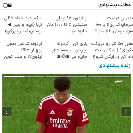
مطالب پیشنهادی
کن)
بهترین فرصت
از آیفون 17 و پلی
با کمردرد خداحافظی
سرمایه‌گذاری‼️ با 100
استیشن 5 تا 1000 دلار
کن! (فیلم و ببین ◀
هزار تومان طلا بخر‼️
جایزه ببر
پرسش‌نامه رو پرکن)
هنوز 50 تتر رو دریافت
بازی کن ، گردونه
گردونه شانس بدون
نکردی؟ | رایگان ثبت
بچرخون ، 1000 دلار
پوچ از PS5 تا
نام کن و رایگان شروع
جایزه ببر 💲🤑💲
آیفون17 و بیت کوین
کن!
🔥
زنده پیشنهادی