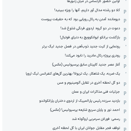
اولین حضور کارتساس در میان زنبورها
کلا دو‌ رشته مدال آور داریم، آنها را ویژه ببینید!
دیومانده: آمدن به رئال رویایی بود که به حقیقت پیوست
دعوت در دو گروه: اردوی فرنگی شلوغ شد!
بازگشت برانکو ایوانکوویچ به دنیای فوتبال!
رونمایی از کیت جدید ذوب‌آهن در فصل جدید لیگ برتر
رودری پروژه رئال مادرید را نابود می‌کند!
آغاز عصر جدید کاپیتان سابق پرسپولیس (عکس)
یک ضربه، یک شاهکار، یک تریولا! بهترین گل‌های کنفرانس لیگ اروپا
دو گل لحظه آخری در تقابل آلومینیوم و مس
جزئیات فنی مذاکرات ایران و عمان
بازدید سرزده رئیس پارالمپیک از اردوی دختران پاراتکواندو
احمد نور و پایان سریع شایعه پرسپولیس! (عکس)
رسمی: فورلان سرمربی اروگوئه شد
توقف فجر مقابل جوانان ایران با گل لحظه آخری