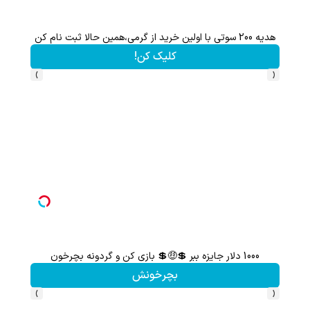
هدیه 200 سوتی با اولین خرید از گرمی،همین حالا ثبت نام کن
کلیک کن!
›
‹
1000 دلار جایزه ببر 💲🤑💲 بازی کن و گردونه بچرخون
از آیفون 17 تا پلی استیشن 5 جایزه ببر 🎮😍📱 | بازی کن ، گردونه
بچرخونش
›
‹