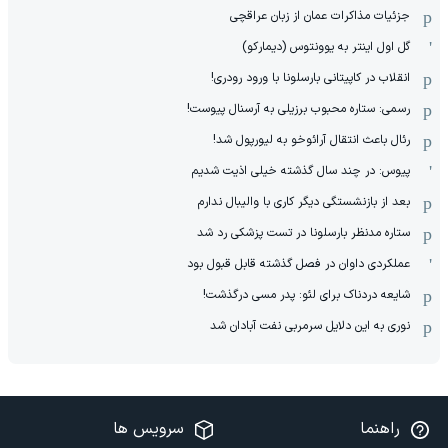
جزئیات مذاکرات عمان از زبان عراقچی
گل اول اینتر به یوونتوس (دیمارکو)
انقلاب در کاپیتانی بارسلونا با ورود رودری!
رسمی: ستاره محبوب برزیلی به آرسنال پیوست!
رئال باعث انتقال آرائوخو به لیورپول شد!
پیوس: در چند سال گذشته خیلی اذیت شدیم
بعد از بازنشستگی دیگر کاری با والیبال ندارم
ستاره مدنظر بارسلونا در تست پزشکی رد شد
عملکردی داوان در فصل گذشته قابل قبول بود
شایعه دردناک برای لئو: پدر مسی درگذشت!
نوری به این دلایل سرمربی نفت آبادان شد
راهنما
سرویس ها