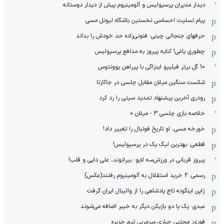
دیدار مدیران پرسپولیس و آلومینیوم پیش از دیدار دوستانه
پیام تسلیت احساسی نخستین باشگاه لیونل مسی
حرفهای جنجالی چینی: فنونی‌زاده حد خودش را بداند
چطوری یاغی! کنایه پیروز به مدافع پرسپولیس
10 گل برتر فیلیپو اینزاگی با پیراهن یوونتوس
شکست سنگین میلان مقابل چلسی در جاکارتا
رودری آخرین پیشنهاد تمدید سیتی را رد کرد
خلاصه بازی چلسی 3 - میلان 0
خورخه مسی، او تاریخ فوتبال را تغییر داد!
قطعی: بهترین لیگ یک در پرسپولیس!
پیروز قربانی در ورزش‌سه لایو: بیرانوند، علی دایی و قلب!
رسمی: 2 خرید استقلال به آلومینیوم رفتند(عکس)
ژاپن اینگونه تاج پادشاهی را از والیبال ایران گرفت
عبدی: یک یا دو بازیکن دیگر به خیبر اضافه می‌شوند
فوری: مجتبی جباری سرمربی تیم جزیره