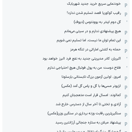
خودنمایی سریع خرید جدید شهربابک
رقیب کوکوریا قصد تسلیم شدن ندارد!
گل دوم اینتر به یوونتوس (دیوف)
هیچ پیشنهادی ندارم و در سیتی می‌مانم
این تمام توان ما نیست، اما تسلیم نمی شویم
حمله به کشتی اماراتی در تنگه هرمز
اکبریان: کادر مدیریتی جدید به نفع فرد البرز خواهد بود
فلاح دوست: من به پول فوتبال هیچ احتیاجی ندارم
امروز، اولین آزمون بزرگ تابستانی بارسلونا
لژیونر مسی‌ها با گل و پاس گل آمد (عکس)
کمالوند: امسال قرار است متعجبتان کنیم
آزادی و تختی تا آخر سال از دسترس خارج شد
سنگین‌ترین رقابت وزنه برداری در سنگین وزن(عکس)
پیشنهاد میلان به ستاره جنجالی آرژانتین رسید
گره مشکل بزرگ استقلال و پرسپولیس باز شد