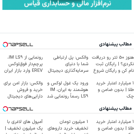
مطالب پیشنهادی
هنوز 50 تتر رو دریافت
والکس: پل ارتباطی
رونمایی از IM LS9،
نکردی؟ | رایگان ثبت
شما با دنیای
پرچم‌دار فوق‌لوکس
نام کن و رایگان شروع
سرمایه‌گذاری دیجیتال
EREV وارد بازار ایران
کن!
شد
۱ میلیارد اعتبار خرید
ورود یک غول لوکس و
والکس: بازار امن برای
طلا | بدون ضامن و
هوشمند به ایران، IM
خرید و فروش
چک
LS9 رسماً رونمایی شد
دارایی‌های دیجیتال
مطالب پیشنهادی
۱ میلیارد اعتبار خرید
1 میلیون تومان
آمپول های لاغری با
طلا | بدون ضامن و
تخفیف خرید داروهای
یک میلیون تخفیف |