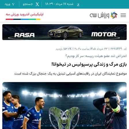
شنبه ۱۷ مرداد
-
18:39
جستجو
ورود
اپلیکیشن اندروید ورزش سه
کد:
2387469
23 خرداد 1405 ساعت 20:20
153.2K
بازدید
اعتراض تند عضو هیئت رییسه: سر کار بودیم؟
بازی مرگ و زندگی پرسپولیس در تیخوانا!
موضوع نمایندگان ایران در رقابت‌های آسیایی تبدیل به یک جنجال بزرگ شده است.