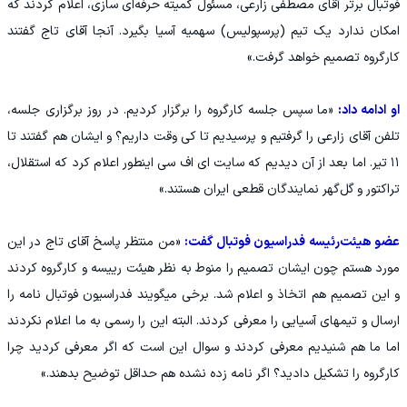
فوتبال برتر آقای مصطفی زارعی، مسئول کمیته حرفه‌ای سازی، اعلام کردند که
امکان ندارد یک تیم (پرسپولیس) سهمیه آسیا بگیرد. آنجا آقای تاج گفتند
کارگروه تصمیم خواهد گرفت.»
او ادامه داد:
«ما سپس جلسه کارگروه را برگزار کردیم. در روز برگزاری جلسه،
تلفن آقای زارعی را گرفتیم و پرسیدیم تا کی وقت داریم؟ و ایشان هم گفتند تا
۱۱ تیر. اما بعد از آن دیدیم که سایت ای اف سی اینطور اعلام کرد که استقلال،
تراکتور و گل‌گهر نمایندگان قطعی ایران هستند.»
عضو هیئت‌رئیسه فدراسیون فوتبال گفت:
«من منتظر پاسخ آقای تاج در این
مورد هستم چون ایشان تصمیم را منوط به نظر هیئت رییسه و کارگروه کردند
و این تصمیم هم اتخاذ و اعلام شد. برخی میگویند فدراسیون فوتبال نامه را
ارسال و تیمهای آسیایی را معرفی کردند. البته این را رسمی به ما اعلام نکردند
اما ما هم شنیدیم معرفی کردند و سوال این است که اگر معرفی کردید چرا
کارگروه را تشکیل دادید؟ اگر نامه زده نشده هم حداقل توضیح بدهند.»