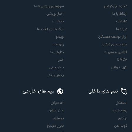
دانلود اپلیکیشن
سوژه‌های ورزشی شما
ارتباط با ما
اخبار ورزشی
تبلیغات
پادکست
درباره ما
لیگ ها و رقابت ها
ابزار توسعه دهندگان
ویدئو
فرصت های شغلی
روزنامه
قوانین و مقررات
نتایج زنده
DMCA
آنتن
آگهی دولتی
پیش بینی
پخش زنده
تیم های داخلی
تیم های خارجی
استقلال
آث میلان
پرسپولیس
اینتر میلان
تراکتور
بارسلونا
ذوب آهن
بایرن مونیخ