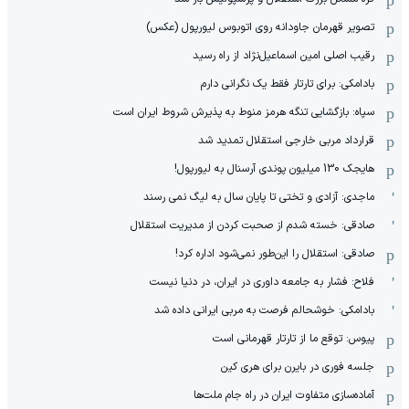
تصویر قهرمان جاودانه روی اتوبوس لیورپول (عکس)
رقیب اصلی امین اسماعیل‌نژاد از راه رسید
بادامکی: برای تارتار فقط یک نگرانی دارم
سپاه: بازگشایی تنگه هرمز منوط به پذیرش شروط ایران است
قرارداد مربی خارجی استقلال تمدید شد
هایجک 130 میلیون پوندی آرسنال به لیورپول!
ماجدی: آزادی و تختی تا پایان سال به لیگ نمی رسند
صادقی: خسته شدم از صحبت کردن از مدیریت استقلال
صادقی: استقلال را این‌طور نمی‌شود اداره کرد!
فلاح: فشار به جامعه داوری در ایران، در دنیا نیست
بادامکی: خوشحالم فرصت به مربی ایرانی داده شد
پیوس: توقع ما از تارتار قهرمانی است
جلسه فوری در بایرن برای هری کین
آماده‌سازی متفاوت ایران در راه جام ملت‌ها