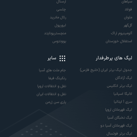
سپاهان
آرسنال
فولاد
چلسی
ملوان
رئال مادرید
گل‌گهر
لیورپول
آلومینیوم اراک
منچستریونایتد
استقلال خوزستان
یوونتوس
لیگ های پرطرفدار
سایر
جدول لیگ برتر ایران (خلیج فارس)
جام ملت های آسیا
لیگ آزادگان
رنکینگ فیفا
لیگ برتر انگلیس
نقل و انتقالات اروپا
لالیگا اسپانیا
نقل و انتقالات ایران
سری آ ایتالیا
پاری سن ژرمن
لیگ قهرمانان اروپا
لیگ نخبگان آسیا
لیگ قهرمانان آسیا دو
لیگ برتر فوتسال