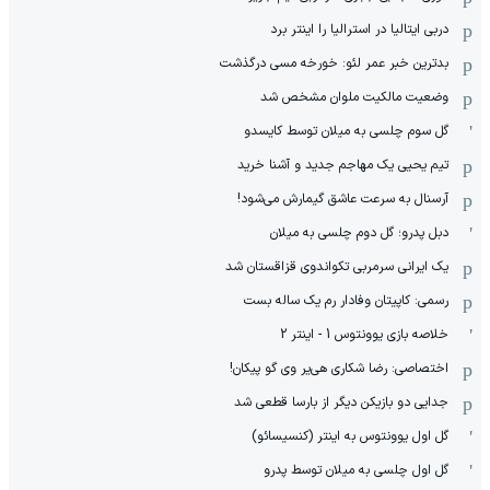
دربی ایتالیا در استرالیا را اینتر برد
بدترین خبر عمر لئو: خورخه مسی درگذشت
وضعیت مالکیت ملوان مشخص شد
گل سوم چلسی به میلان توسط کایسدو
تیم یحیی یک مهاجم جدید و آشنا خرید
آرسنال به سرعت عاشق گیمارش می‌شود!
دبل پدرو؛ گل دوم چلسی به میلان
یک ایرانی سرمربی تکواندوی قزاقستان شد
رسمی: کاپیتان وفادار رم یک ساله بست
خلاصه بازی یوونتوس 1 - اینتر 2
اختصاصی: رضا شکاری هی‌یر وی‌ گو پیکان!
جدایی دو بازیکن دیگر از بارسا قطعی شد
گل اول یوونتوس به اینتر (کنسیسائو)
گل اول چلسی به میلان توسط پدرو