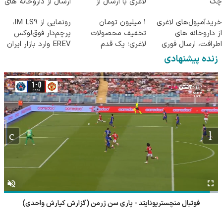
چک
لاغری با ارسال از
ارسال از داروخانه های
داروخانه و پک یخ!
معتبر
خریدآمپول‌های لاغری
۱ میلیون تومان
رونمایی از IM LS9،
از داروخانه های
تخفیف محصولات
پرچم‌دار فوق‌لوکس
اطرافت، ارسال فوری
لاغری؛ یک قدم
EREV وارد بازار ایران
همراه با پک یخ!
نزدیک‌تر به شروع
شد
زنده پیشنهادی
کاهش وزن
موتو جی پی بریتانیا - مسابقه سرعتی