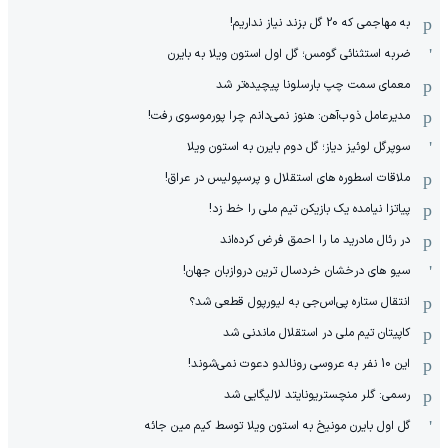
به مهاجمی که 20 گل بزند نیاز نداریم!
ضربه استثنائی گومس؛ گل اول استون ویلا به بایرن
معمای سمت چپ بارسلونا پیچیده‌تر شد
مدیرعامل ذوب‌آهن: هنوز نمی‌دانم چرا پورموسوی رفت!
سوپرگل لوئیز دیاز؛ گل دوم بایرن به استون ویلا
ملاقات اسطوره های استقلال و پرسپولیس در عراق!
پیاتزا نیامده یک بازیکن تیم ملی را خط زد!
در رئال مادرید ما را احمق فرض کرده‌اند
سیو های درخشان خردسال ترین دروازبان جهان!
انتقال ستاره پی‌اس‌جی به لیورپول قطعی شد؟
کاپیتان تیم ملی در استقلال ماندنی شد
این 10 نفر به عروسی رونالدو دعوت نمی‌شوند!
رسمی: گلر منچستریونایتد لالیگایی شد
گل اول بایرن مونیخ به استون ویلا توسط کیم مین جائه