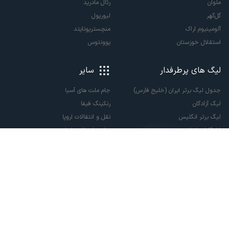
ملوان
رئال مادرید
گل‌گهر
لیورپول
آلومینیوم اراک
منچستریونایتد
استقلال خوزستان
یوونتوس
لیگ های پرطرفدار
سایر
جدول لیگ برتر ایران (خلیج فارس)
جام ملت های آسیا
لیگ آزادگان
رنکینگ فیفا
لیگ برتر انگلیس
نقل و انتقالات اروپا
لالیگا اسپانیا
نقل و انتقالات ایران
سری آ ایتالیا
پاری سن ژرمن
لیگ قهرمانان اروپا
لیگ نخبگان آسیا
لیگ قهرمانان آسیا دو
لیگ برتر فوتسال