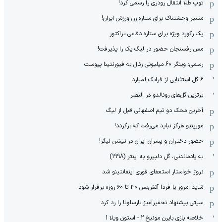
توپ طلا انتقال رودری را رسمی کرد!
مسیر وحشتناک برای ستاره زن ورزش ایران!
یک رکورد ویژه برای ستاره دفاعی تراکتور
مس رفسنجان حضور در لیگ یک را پذیرفت!
رسمی: وینگر 60 میلیونی رئال به فیورنتینا پیوست
6 گل استثنایی از فرانک لمپارد
برترین گل‌های رونالدو در النصر
آخرین محک دو تیم اصفهانی قبل از لیگ
مورینیو هرگز نباید می‌رفت که برگردد!
حضور دختران و پسران ایران در نیشن لیگز!
به یادماندنی، گل دلپیرو به اینتر (1998)
نروژ خواستار استعفای فوری اینفانتینو شد
شاید امروز یا فردا آتش‌بس ۳۰ تا ۶۰ روزه برقرار شود
سیتی پیشنهاد تحقیرآمیز بارسلونا را رد کرد
خلاصه بازی بایرن مونیخ 2 - استون ویلا 1