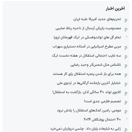
آخرین اخبار
تحریم‌های جدید آمریکا علیه ایران
مصدومیت بازیکن آرسنال از ناحیه رباط صلیبی
تمام گل های لواندوفسکی در لیگ قهرمانان اروپا
مربی مطرح اسپانیایی در آستانه دستیاری سهراب
سه غایب احتمالی استقلال در هفته نخست لیگ
ناشناس مثل شمس‌آذرِ وحید رضایی
همه برای باز شدن پنجره استقلال پای کار هستند
خشایار آخرین بازمانده گرگانی‌ها در اردوی ملی
کادوی تولد 40 سالگی آدان: بازگشت به استقلال!
تصمیم طارمی جدی است!
مومنی: رامین کمک‌های استقلال را یادش نرود
40 احتمال پوشکاش 2026
ژابی به شایعات پایان داد: چلسی دروازبان نمی‌خرد