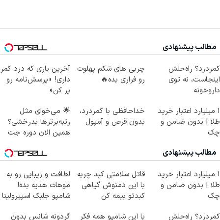
مطالب پیشنهادی
کمردرد؟ راه‌حلش
چربی های شکم پهلوت
آخرین باری که درد کمر
اینجاست، نه توی
رو فراری بده🔥
داری! ◗پرسش‌نامه رو
داروخونه
پر کن◖
۱ میلیارد اعتبار خرید
خداحافظی با کمردرد،
🌟 می‌خوای مثل
طلا | بدون ضامن و
بدون قرص و آمپول
رتبه‌برترها بدرخشی؟
چک
همین الان دوره جت
ماز رو شروع ک
مطالب پیشنهادی
۱ میلیارد اعتبار خرید
قاتل سلامتی کبد چربه
لطافت و زیبایی رو به
طلا | بدون ضامن و
با این دمنوش گیاهی
موهات هدیه بده!
چک
کبدتو بیمه کن
شامپو جلبک اسپیرولینا
کمردرد؟ راه‌حلش
با این شامپو همه فکر
گردونه شانس بدون