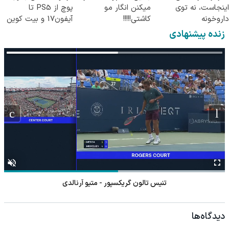
اینجاست، نه توی
میکنن انگار مو
پوچ از PS5 تا
داروخونه
کاشتی!!!!!
آیفون17 و بیت کوین
🔥
زنده پیشنهادی
تنیس تالون گریکسپور - متیو آرنالدی
دیدگاه‌ها