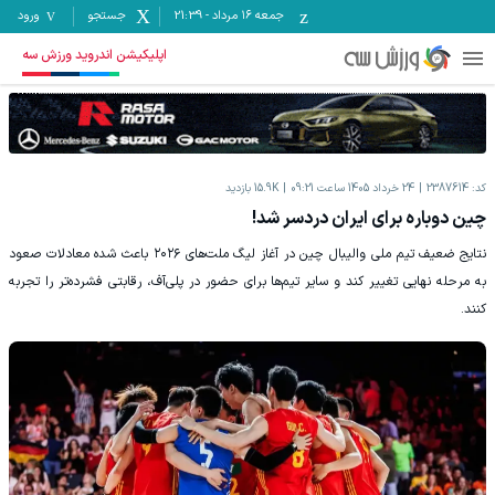
جمعه ۱۶ مرداد
-
21:39
جستجو
ورود
اپلیکیشن اندروید ورزش سه
کد:
2387614
24 خرداد 1405 ساعت 09:21
15.9K
بازدید
چین دوباره برای ایران دردسر شد!
نتایج ضعیف تیم ملی والیبال چین در آغاز لیگ ملت‌های ۲۰۲۶ باعث شده معادلات صعود
به مرحله نهایی تغییر کند و سایر تیم‌ها برای حضور در پلی‌آف، رقابتی فشرده‌تر را تجربه
کنند.