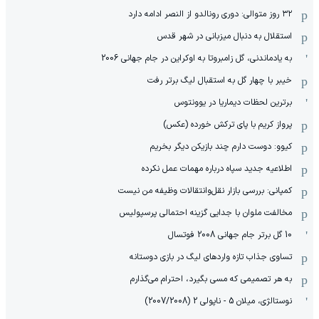
۳۲ روز متوالی: دوری رونالدو از النصر ادامه دارد
استقلال به دنبال میزبانی در شهر قدس
به یادماندنی، گل زامبروتا به اوکراین در جام جهانی 2006
خیبر با چهار گل به استقبال لیگ برتر رفت
برترین لحظات دیماریا در یوونتوس
پرواز کریم با پای ترکش خورده (عکس)
کیوو: دوست دارم چند بازیکن دیگر بخریم
اطلاعیه جدید سپاه درباره مهمات عمل نکرده
کمپانی: بررسی بازار نقل‌وانتقالات وظیفه من نیست
مخالفت ملوان با جدایی گزینه احتمالی پرسپولیس
10 گل برتر جام جهانی 2008 فوتسال
تساوی جذاب تازه واردهای لیگ در بازی دوستانه
به هر تصمیمی که مسی بگیرد، احترام می‌گذارم
نوستالژی، میلان 5 - ناپولی 2 (2007/2008)