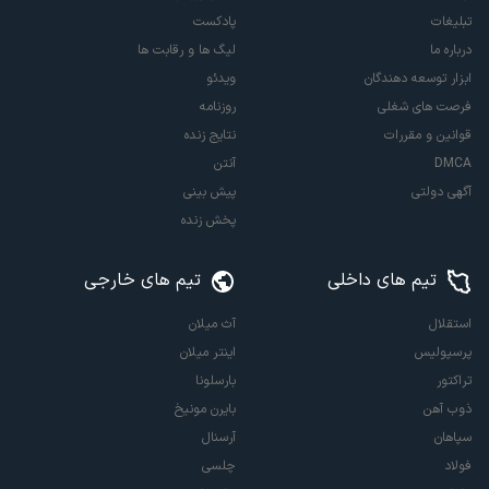
تبلیغات
پادکست
درباره ما
لیگ ها و رقابت ها
ابزار توسعه دهندگان
ویدئو
فرصت های شغلی
روزنامه
قوانین و مقررات
نتایج زنده
DMCA
آنتن
آگهی دولتی
پیش بینی
پخش زنده
تیم های داخلی
تیم های خارجی
استقلال
آث میلان
پرسپولیس
اینتر میلان
تراکتور
بارسلونا
ذوب آهن
بایرن مونیخ
سپاهان
آرسنال
فولاد
چلسی