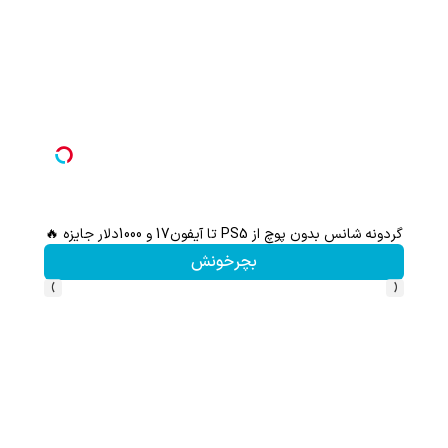
گردونه شانس بدون پوچ از PS5 تا آیفون17 و 1000دلار جایزه 🔥
هر ک
بچرخونش
›
‹