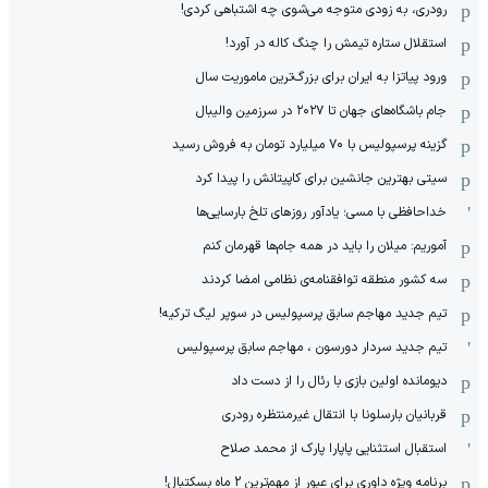
رودری، به زودی متوجه می‌شوی چه اشتباهی کردی!
استقلال ستاره تیمش را چنگ کاله در آورد!
ورود پیاتزا به ایران برای بزرگ‌ترین ماموریت سال
جام باشگاه‌های جهان تا ۲۰۲۷ در سرزمین والیبال
گزینه پرسپولیس با ۷۰ میلیارد تومان به فروش رسید
سیتی بهترین جانشین برای کاپیتانش را پیدا کرد
خداحافظی با مسی؛ یادآور روزهای تلخ بارسایی‌ها
آموریم: میلان را باید در همه جام‌ها قهرمان کنم
سه کشور منطقه توافقنامه‌ی نظامی امضا کردند
تیم جدید مهاجم سابق پرسپولیس در سوپر لیگ ترکیه!
تیم جدید سردار دورسون ، مهاجم سابق پرسپولیس
دیومانده اولین بازی با رئال را از دست داد
قربانیان بارسلونا با انتقال غیرمنتظره رودری
استقبال استثنایی پاپارا پارک از محمد صلاح
برنامه ویژه داوری برای عبور از مهم‌ترین 2 ماه بسکتبال!