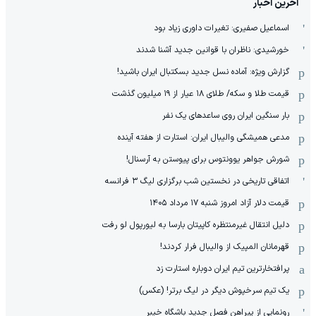
آخرین اخبار
اسماعیل صفیری: تغیرات داوری زیاد بود
خورشیدی: ناظران با قوانین جدید آشنا شدند
گزارش ویژه‌: آماده نسل جدید بسکتبال ایران باشید!
قیمت طلا و سکه/ طلای ۱۸ عیار از ۱۹ میلیون گذشت
بار سنگین ایران روی ساعدهای یک نفر
مدعی همیشگی والیبال ایران: استارت از هفته آینده
شورش جواهر یوونتوس برای پیوستن به آرسنال!
اتفاقی تاریخی در نخستین شب برگزاری لیگ ۳ فرانسه
قیمت دلار آزاد امروز شنبه ۱۷ مرداد ۱۴۰۵
دلیل انتقال غیرمنتظره کاپیتان بارسا به لیورپول لو رفت
قهرمانان المپیک از والیبال فرار کردند!
پرافتخارترین تیم ایران دوباره استارت زد
یک تیم سرخپوش دیگر در لیگ برتر! (عکس)
رونمایی از پیراهن فصل جدید باشگاه خیبر