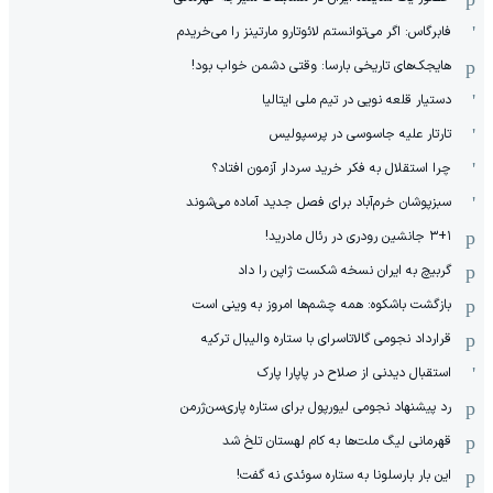
فابرگاس: اگر می‌توانستم لائوتارو مارتینز را می‌خریدم
هایجک‌های تاریخی بارسا: وقتی دشمن خواب بود!
دستیار قلعه نویی در تیم ملی ایتالیا
تارتار علیه جاسوسی در پرسپولیس
چرا استقلال به فکر خرید سردار آزمون افتاد؟
سبزپوشان خرم‌آباد برای فصل جدید آماده می‌شوند
۳+۱ جانشین رودری در رئال مادرید!
گربیچ به ایران نسخه شکست ژاپن را داد
بازگشت باشکوه: همه چشم‌ها امروز به وینی است
قرارداد نجومی گالاتاسرای با ستاره والیبال ترکیه
استقبال دیدنی از صلاح در پاپارا پارک
رد پیشنهاد نجومی لیورپول برای ستاره پاری‌سن‌ژرمن
قهرمانی لیگ ملت‌ها به کام لهستان تلخ شد
این بار بارسلونا به ستاره سوئدی نه گفت!