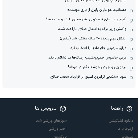
اولین جام‌جهانی مارادونا، آرژانتین - برزیل
عصبانیت هواداران بایرن از بازی دوستانه
آشوبی: به جای قلعه‌نویی، فدراسیون باید برنامه بدهد!
واکنش وزیر ترک به انتقال صلاح: ناراحت شدم
انتقال مهم پدیده 20 ساله منتفی شد (عکس)
عراق سرمربی جام ملتها را انتخاب کرد
مربی جاسوس چمپیونشیپ: رسانه‌ها بد نشانم دادند
لیموچی و چیدن خوشه انگور در مرداد!
سود استثنایی ترابزون اسپور از قرارداد محمد صلاح
راهنما
سرویس ها
دانلود اپلیکیشن
سوژه‌های ورزشی شما
ارتباط با ما
اخبار ورزشی
تبلیغات
پادکست