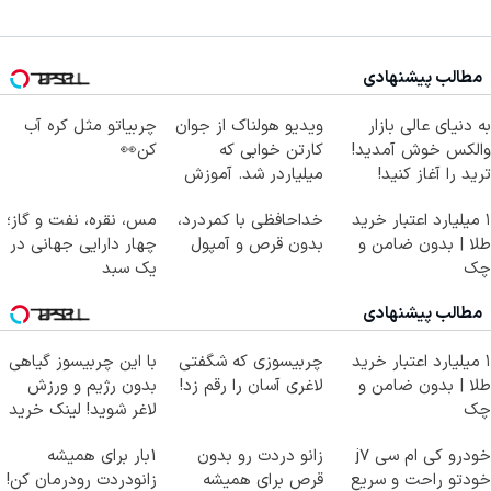
مطالب پیشنهادی
به دنیای عالی بازار
ویدیو هولناک از جوان
چربیاتو مثل کره آب
والکس خوش آمدید!
کارتن خوابی که
کن👀
ترید را آغاز کنید!
میلیاردر شد. آموزش
رایگان
۱ میلیارد اعتبار خرید
خداحافظی با کمردرد،
مس، نقره، نفت و گاز؛
طلا | بدون ضامن و
بدون قرص و آمپول
چهار دارایی جهانی در
چک
یک سبد
مطالب پیشنهادی
۱ میلیارد اعتبار خرید
چربیسوزی که شگفتی
با این چربیسوز گیاهی
طلا | بدون ضامن و
لاغری آسان را رقم زد!
بدون رژیم و ورزش
چک
لاغر شوید! لینک خرید
با تخفیف
خودرو کی ام سی j7
زانو دردت رو بدون
1بار برای همیشه
خودتو راحت و سریع
قرص برای همیشه
زانودردت رودرمان کن!