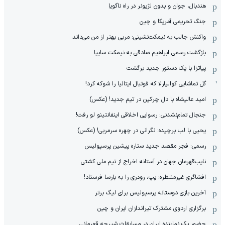
هندبال، جوان و بدون لژیونر در راه ناگویا
جنگ تحریمی آمریکا و چین
واکنش جالب به نیمکت‌نشینی: مربی بهتر از من می‌داند
بازگشت رسمی ابراهیم صادقی به نیمکت سایپا
پیاتزا با یک دستور جدید برگشت
گل تماشایی کوالیارلا که فوتبال ایتالیا را شوکه کرد!
امید عالیشاه با دل چرکین در تیم جدید! (عکس)
جنجال تمام‌نشدنی:‌ رسوایی اخلاقی اینفانتینو لو رفت!
یحیی با لب برچیده: نگرانی در چهره سرمربی! (عکس)
رسمی: فجر مقصد جدید ستاره پیشین پرسپولیس
نایب‌قهرمان جهان در آستانه اخراج از تیم ملی کشتی
افشاگری غیرمنتظره: پپ، رودری را به بارسا فرستاد!
آخرین بازی دوستانه پرسپولیس برای لیگ برتر
برگزاری اردوی مشترک تیراندازان ایران و چین
حضور یک نماینده ایران در مسابقات شیرجه قهرمانی