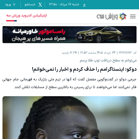
شنبه ۱۷ مرداد
-
13:50
جستجو
ورود
اپلیکیشن اندروید ورزش سه
کد:
2387783
24 خرداد 1405 ساعت 21:53
12.3K
بازدید
می‌توانم به سطح دریافت توپ طلا برسم
دوکو: اینستاگرامم را حذف کردم و اخبار را نمی‌خوانم!
جرمی دوکو در گفت‌وگویی مفصل گفت که آنها در تیم ملی بلژیک به قهرمانی جام جهانی
فکر نمی‌کنند اما می‌خواهند تا برای رسیدن به بالاترین سطح از مسابقات تلاش کنند.