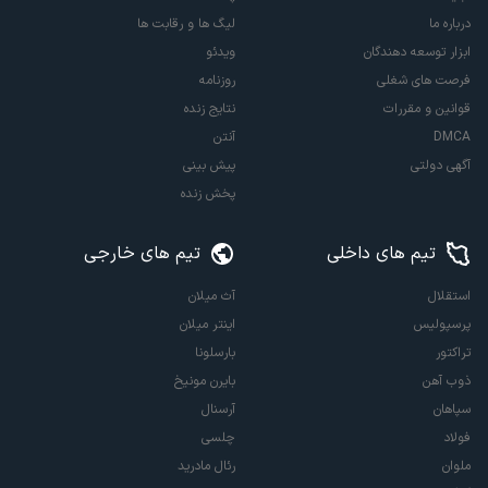
درباره ما
لیگ ها و رقابت ها
ابزار توسعه دهندگان
ویدئو
فرصت های شغلی
روزنامه
قوانین و مقررات
نتایج زنده
DMCA
آنتن
آگهی دولتی
پیش بینی
پخش زنده
تیم های داخلی
تیم های خارجی
استقلال
آث میلان
پرسپولیس
اینتر میلان
تراکتور
بارسلونا
ذوب آهن
بایرن مونیخ
سپاهان
آرسنال
فولاد
چلسی
ملوان
رئال مادرید