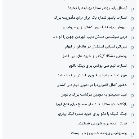
آرسنال باید زودتر ستاره یونایتد را بخرد!
استارت پاسور شماره یک ایران برای مأموریت بزرگ
میهمان ویژه فدراسیون کشتی از پرسپولیس
مربی سرشناس مشکل نایب قهرمان جهان را لو داد
میزبانی آسیایی استقلال در هاله‌ای از ابهام
رونمایی باشگاه گل‌گهر از خرید های این فصل
استارت تیم ملی بوکس برای رینگ ناگویا
هرن: نبرد جوشوا و فیوری باید در بریتانیا باشد
حضور کمال کامیابی‌نیا در تمرین تیم ملی کشتی
امید ساپینتو به دومین بازگشت بزرگ پافوس
بازگشت دو ستاره: تا دندان مسلح برای فتح اروپا
جنگ فلیک با دکو برای خرید ستاره لیگ برتری
فولاد؛ آماده برای شروعی قدرتمند
پرسپولیس پرونده حسین‌نژاد را بست