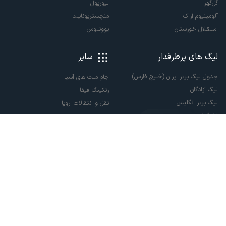
گل‌گهر
لیورپول
آلومینیوم اراک
منچستریونایتد
استقلال خوزستان
یوونتوس
لیگ های پرطرفدار
سایر
جدول لیگ برتر ایران (خلیج فارس)
جام ملت های آسیا
لیگ آزادگان
رنکینگ فیفا
لیگ برتر انگلیس
نقل و انتقالات اروپا
لالیگا اسپانیا
نقل و انتقالات ایران
سری آ ایتالیا
پاری سن ژرمن
لیگ قهرمانان اروپا
لیگ نخبگان آسیا
لیگ قهرمانان آسیا دو
لیگ برتر فوتسال