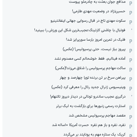
مدافع جوان بعثت به چادرملو پیوست
حسین‌نژاد در وضعیت مهدی طارمی!
سکوت مهدی تاج در قبال رسوایی جهانی اینفانتینیو
فوتبال با چاشنی کارتینگ؛عجیب‌ترین شکل این ورزش را ببینید!
فلیک در تمرین امروز بارسا سورپرایز شد!
پیروز بباز نیست، حتی پرسپولیس! (عکس)
آماده فینالیم، فقط خوشحالم کسی مصدوم نشد
ساکت مهاجم پرسپولیس را شلاق می‌زند!(عکس)
پیراهن سرخ بر تن برنده توپا چهارصد و چهار
وینیسیوس ژنرال جدید رئال را معرفی کرد (عکس)
درگیری عجیب ساندرو تونالی در دیدار دیروز تاتنهام!
استارت رسمی زنبورها برای بازگشت به لیگ برتر
مقصد مهاجم پرسپولیس مشخص شد
نقره، نقره و باز هم نقره: حسرت آمریکا ۱۰‌ساله شد
کریک: یک ستاره مهم به یونایتد بر می‌گردد