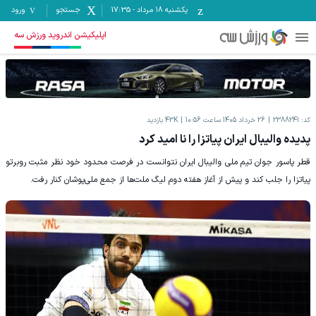
یکشنبه ۱۸ مرداد
-
17:35
جستجو
ورود
اپلیکیشن اندروید ورزش سه
کد:
2388241
26 خرداد 1405 ساعت 10:56
43K
بازدید
پدیده والیبال ایران پیاتزا را نا امید کرد
قطر پاسور جوان تیم ملی والیبال ایران نتوانست در فرصت محدود خود نظر مثبت روبرتو
پیاتزا را جلب کند و پیش از آغاز هفته دوم لیگ ملت‌ها از جمع ملی‌پوشان کنار رفت.