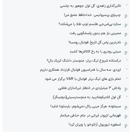
تاثیرگذاری زاهدی؛ گل اول جوهور به چلسی
چپ‌پای پرسپولیس: خداحافظ عشق من!
ستاره پی‌اس‌جی طلسم توپ طلا را می‌شکند؟
ممبینی باز هم بدون پاسخگویی رفت
نادر‌ترین پاس گل تاریخ فوتبال روسیه!
سیتی رودری را به رخ کاتالان‌ها کشید
درآستانه شروع لیگ برتر؛ منچستر دلتنگ کریک بال؟
ایزدی: سه سال با فدراسیون فوتبال قرارداد همکاری داریم
تمام بازی های لیگ برتر فوتبال با VAR برگزار می شود
پاداش 3 میلیاردی در انتظار تیراندازان طلایی
گل اول اتلتیکومادرید به منچسترسیتی(دومینگز)
سیمئونه: هرگز مربی رئال نمی‌شوم، بارسلونا شاید!
قهرمانی لژیونر ایرانی در جام حذفی میانمار
اسطوره لیورپول آرائوخو را ویران کرد!