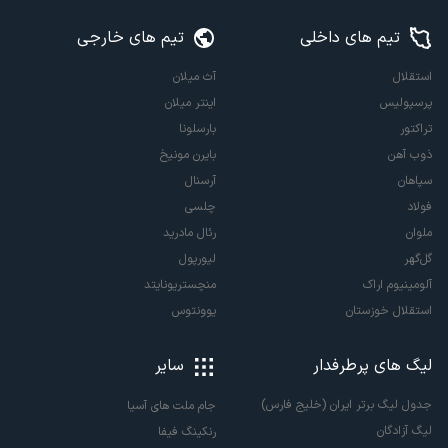
تیم های داخلی
تیم های خارجی
استقلال
آث میلان
پرسپولیس
اینتر میلان
تراکتور
بارسلونا
ذوب آهن
بایرن مونیخ
سپاهان
آرسنال
فولاد
چلسی
ملوان
رئال مادرید
گل‌گهر
لیورپول
آلومینیوم اراک
منچستریونایتد
استقلال خوزستان
یوونتوس
لیگ های پرطرفدار
سایر
جدول لیگ برتر ایران (خلیج فارس)
جام ملت های آسیا
لیگ آزادگان
رنکینگ فیفا