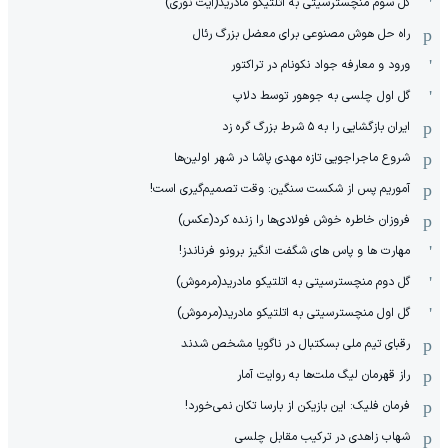
گل سوم منچسترسیتی به اتلتیکو مادرید(آیت نوری)
راه حل هوش مصنوعی برای معضل بزرگ رئال
ورود و معارفه جواد نکونام در تراکتور
گل اول چلسی به جوهور توسط دلاپ
ایران بازگشایی را به ۵ شرط بزرگ گره زد
شروع ماجراجویی تازه مهدی پاشا در شهر اولین‌ها
آموریم پس از شکست سنگین: وقت تصمیم‌گیری است!
فروزان خاطره خوش فولادی‌ها را زنده کرد(عکس)
مهارت ها و پاس های شگفت انگیز برونو فرناندز!
گل دوم منچسترسیتی به اتلتیکو مادرید(مرموش)
گل اول منچسترسیتی به اتلتیکو مادرید(مرموش)
رقبای تیم ملی بسکتبال در ناگویا مشخص‌ شدند
راز قهرمان لیگ ملت‌ها به روایت آمار
فرمان فلیک: این بازیکن از بارسا تکان نمی‌خورد!
شهاب زاهدی در ترکیب مقابل چلسی