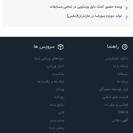
وعده حضور کمک داور ویدئویی در تمامی مسابقات
تولد دوباره سوباسا در مازندران!(عکس)
راهنما
سرویس ها
دانلود اپلیکیشن
سوژه‌های ورزشی شما
ارتباط با ما
اخبار ورزشی
تبلیغات
پادکست
درباره ما
لیگ ها و رقابت ها
ابزار توسعه دهندگان
ویدئو
فرصت های شغلی
روزنامه
قوانین و مقررات
نتایج زنده
DMCA
آنتن
آگهی دولتی
پیش بینی
پخش زنده