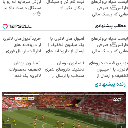
لیست سیاه بروکرهای
ثبت نام کن و سیگنال
ارزش سرمایه ات رو با
فارکسو صرافی
رایگان بگیر ✅
سینگال درست بالا ببر
هایی که ریسک مالی
👌✅
دارند!
مطالب پیشنهادی
لیست سیاه بروکرهای
آمپول های لاغری با
خریدآمپول‌های لاغری
فارکسو صرافی
یک میلیون تخفیف |
از داروخانه های
هایی که ریسک مالی
ارسال از داروخانه های
اطرافت، ارسال فوری
دارند!
معتبر
همراه با پک یخ!
بهترین قیمت داروهای
۱ میلیون تومان
۱ میلیون تومان
لاغری، با ۱ میلیون
تخفیف داروهای لاغری
تخفیف محصولات
تخفیف و ارسال از
منتخب با ارسال از
لاغری؛ یک قدم
داروخانه‌
داروخانه نزدیکت
نزدیک‌تر به شروع
زنده پیشنهادی
کاهش وزن