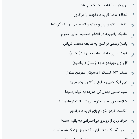
برق در معارفه جواد نکونام رفت!
لحظه امضا قرارداد نکونام با تراکتور
انتخاب نکردن پیرلو بهترین تصمیمی بود که گرفتم!
هافبک باتجربه در انتظار تصمیم نهایی محرم
پاسخ رسمی تراکتور به شایعه محمد قربانی
فرید امیری به شایعات پایان داد(عکس)
گل اول دورتموند به آرسنال (ایناسیو)
سیتی 3-1 اتلتیکو | مرموش قهرمان سئول
تیم لیگ دویی خارج از کشور اردو می‌زند!
سیدحسین بدون گل خورده به لیگ رسید!
خلاصه بازی منچسترسیتی 3 - اتلتیکومادرید 1
انگشت قرمز نکونام پای قرارداد تراکتور
حرف زدن از رودری بی‌احترامی به بقیه است!
ونس: آمریکا به توافق تنگه هرمز نزدیک شده است