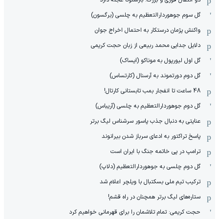
گل سوم جوهوردارالتعظیم به چلسی (برگسون)
واکنش پژمان درستکار به احتمال اخراج جوان
دلایل جدایی محمد ربیعی از زبان حجت کریمی
گل اول لیورپول به موناکو (ایساک)
گل دوم دورتموند به آرسنال (کارتساس)
48 ساعت تا انفجار بمب تابستانی کارتال!
گل دوم جوهوردارالتعظیم به چلسی (آریباس)
عنایتی به دنبال جذب پاسور سرشناس لیگ برتر
پاسخ تراکتور به ادعای سرباز شدن بیرانوند
ترامپ در پی خاتمه جنگ با ایران است
گل دوم چلسی به جوهوردارالتعظیم (دلاپ)
ترکیب تیم ملی بسکتبال با ویلچر اعلام شد
ستاره‌های لیگ برتر همچنان در راه قشم!
حجت کریمی: تمام تلاشمان را برای قهرمانی خواهیم کرد