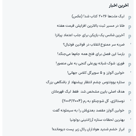
آخرین اخبار
لیگ ملت‌ها ٢٠٢۶ کتاب شد! (عکس)
طلا در مسیر ثبت بالاترین افزایش قیمت هفته
آخرین شانس یک بازیکن برای جلب اعتماد پیاتزا
ضربه سر ممنوع؛انقلاب در قوانین فوتبال؟
بارسا این فصل برای فتح همه جام‌ها می‌جنگد!
فوری: شوک شبانه پورعلی گنجی به علی منصور!
خولین آلوارز و 5 سوپرگل کلاس جهانی!
ستاره یوونتوس چشم انتظار پیشنهاد از باشگاهی بزرگ
هدف اصلی بایرن مشخص شد: فقط لیگ قهرمانان
نوستالژی، گل شوچنکو به رم (2003/2004)
خولین آلوارز مقصد بعدی‌اش را به سیمئونه گفت
بهترین لحظات ستاره آرژانتینی بولونیا
ابراز خشم شدید هواداران رئال زیر پست دیومانده!