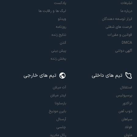
تبلیغات
پادکست
درباره ما
لیگ ها و رقابت ها
ابزار توسعه دهندگان
ویدئو
فرصت های شغلی
روزنامه
قوانین و مقررات
نتایج زنده
DMCA
آنتن
آگهی دولتی
پیش بینی
پخش زنده
تیم های داخلی
تیم های خارجی
استقلال
آث میلان
پرسپولیس
اینتر میلان
تراکتور
بارسلونا
ذوب آهن
بایرن مونیخ
سپاهان
آرسنال
فولاد
چلسی
ملوان
رئال مادرید