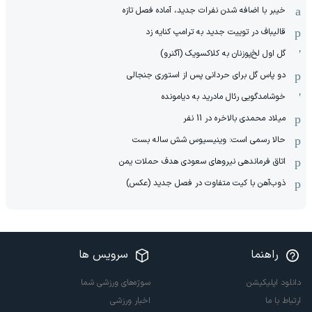
خیبر با اضافه شدن نفرات جدید، آماده فصل تازه
قالیباف در توییت جدید به ترامپ کنایه زد
گل اول لخ‌پوزنان به کلاکسویک (آگنرو)
دو پاس گل برای حردانی پس از استوری جنجالی
خوشامدگویی رئال مادرید به دیامونده
میلاد محمدی بالاخره در 11 نفر
حالا رسمی است: وینیسیوس شش ساله بست
اتاق فرماندهی نیروهای سعودی هدف حملات یمن
ذوب‌آهن با کیت متفاوت در فصل جدید (عکس)
راهنما
سرویس ها
دانلود اپلیکیشن
سوژه‌های ورزشی شما
ارتباط با ما
اخبار ورزشی