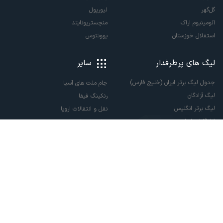
گل‌گهر
لیورپول
آلومینیوم اراک
منچستریونایتد
استقلال خوزستان
یوونتوس
لیگ های پرطرفدار
سایر
جدول لیگ برتر ایران (خلیج فارس)
جام ملت های آسیا
لیگ آزادگان
رنکینگ فیفا
لیگ برتر انگلیس
نقل و انتقالات اروپا
لالیگا اسپانیا
نقل و انتقالات ایران
سری آ ایتالیا
پاری سن ژرمن
لیگ قهرمانان اروپا
لیگ نخبگان آسیا
لیگ قهرمانان آسیا دو
لیگ برتر فوتسال