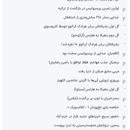
اولین تمرین پرسپولیس در بازگشت از ترکیه
جدایی سنتر ۲۱۸ سانتی‌متری از استقلال
گل اول بشیکتاش برابر هرادک کرالوو توسط کلیچسوی
گل دوم بنفیکا به هارتس (آرائوخو)
بشیکتاش برابر هرادک کرالوو 10 نفره شد!
کاظمیان: جدایی از پرسپولیس سخت بود
بیخیال جذب مهاجم: فقط توافق با رامین رضاییان!
مربی سابق میلان از دنیا رفت
پیروزی اروپایی آبی‌ها با گلزنی جانشین اللهیار
گل اول بنفیکا به هارتس (سیلوا)
سحرخیزان با توپ پر برگشت (عکس)
خلاصه بازی لخ‌پوزنان 1 - کلاکسویک 0
حضور سریع خریدهای جدید فراز در خرم آباد
رسمی: دروازه‌بان منچسترسیتی به لیدز پیوست