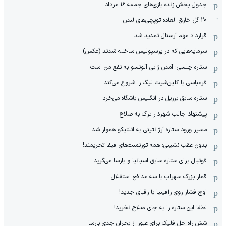
جدول پخش زنده بازی‌های جمعه 16 مرداد
20 گل خارق العاده توپچی‌های لندن
قرارداد مهم آرسنال تمدید شد
سرمایه‌هایی که در پرسپولیس ساخته شدند (عکس)
ستاره چلسی: آمدن ژابی آلونسو به نفع من است
فرعباسی با کلین‌شیت لیگ را شروع می‌کند
ستاره سابق برزیل در انگلیس باشگاه می‌خرد
پیشنهاد جالب شهردار ترک به صلاح
مسیر ورود ستاره آرژانتینی به اتلتیکو هموار شد
بدون عقب نشینی: همه تورنمنت‌های فیفا تحریمند!
فوتبال برای ستاره سابق اسپانیا و بارسا می‌گرید
قمار بزرگ سهراب با سه مدافع استقلال
اوج فشار روی رافینیا با رقبای جدید!
لطفا این ستاره را به جای صلاح نخرید!
شش راه حل فلیک برای عبور از بحران جدی بارسا