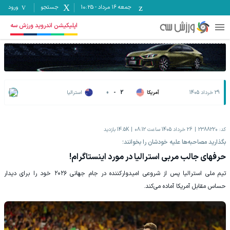
جمعه ۱۶ مرداد
-
10:25
جستجو
ورود
اپلیکیشن اندروید ورزش سه
29 خرداد 1405
آمریکا
2
-
0
استرالیا
کد:
2388220
26 خرداد 1405 ساعت 08:12
14.5K
بازدید
بگذارید مصاحبه‌ها علیه خودشان را بخوانند؛
حرفهای جالب مربی استرالیا در مورد اینستاگرام!
تیم ملی استرالیا پس از شروعی امیدوارکننده در جام جهانی ۲۰۲۶ خود را برای دیدار
حساس مقابل آمریکا آماده می‌کند.