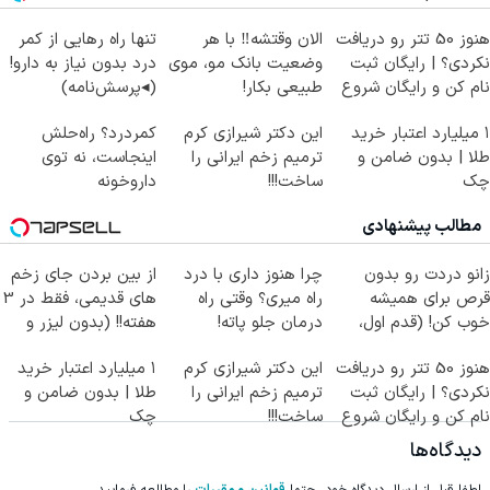
هنوز 50 تتر رو دریافت
الان وقتشه‼️ با هر
تنها راه رهایی از کمر
نکردی؟ | رایگان ثبت
وضعیت بانک مو، موی
درد بدون نیاز به دارو!
نام کن و رایگان شروع
طبیعی بکار!
(◂پرسش‌نامه)
کن!
۱ میلیارد اعتبار خرید
این دکتر شیرازی کرم
کمردرد؟ راه‌حلش
طلا | بدون ضامن و
ترمیم زخم ایرانی را
اینجاست، نه توی
چک
ساخت!!!
داروخونه
مطالب پیشنهادی
زانو دردت رو بدون
چرا هنوز داری با درد
از بین بردن جای زخم
قرص برای همیشه
راه میری؟ وقتی راه
های قدیمی، فقط در 3
خوب کن! (قدم اول،
درمان جلو پاته!
هفته!! (بدون لیزر و
پرسش‌نامه)
جراحی)
هنوز 50 تتر رو دریافت
این دکتر شیرازی کرم
۱ میلیارد اعتبار خرید
نکردی؟ | رایگان ثبت
ترمیم زخم ایرانی را
طلا | بدون ضامن و
نام کن و رایگان شروع
ساخت!!!
چک
کن!
دیدگاه‌ها
لطفا قبل از ارسال دیدگاه خود، حتما
قوانین و مقررات
را مطالعه فرمایید.