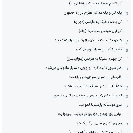
گل ششم بنفیکا به هارتس (شلدروپ)
یک گلر و یک مدافع مطرح در راه اصفهان
گل پنجم بنفیکا به هارتس (دوران)
گل اول هارتس به بنفیکا (رناد)
۹۹ درصد مطمئنم رودری از رئال سوءاستفاده کرد
مسیر ناگویا از فدراسیون می‌گذرد
گل چهارم بنفیکا به هارتس (پاولیدیس)
فدراسیون تأیید کرد: بونوچی دستیار مانچینی می‌شود
قاب‌هایی از تمرین سرخ‌پوشان پایتخت
هدف قرار دادن اهداف متخاصم در قشم
‏تمرینات نفس‌گیر سرمربی یونانی در تالار مشحون
بازی دوستانه بارسلونا لغو شد
اولین روز ویکتور مونیوز در ترکیب لیورپولی‌ها
مجری مشهور مربی لیگ یک شد
گل سوم بنفیکا به هارتس (پاولیدیس)