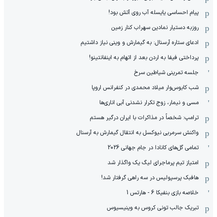
پیام احساسی یایسله آب روی آتش بود!
روزبه دستیار نمادین سهراب کنار زمین
ادعای ستاره آرسنال: به گیمارش و وینی نیاز داشتیم
پرداختی فیفا به اردن بعد از اتهام به اینفانتینو!
جلسه تمرینی شیاطین سرخ
شب کابوس‌وار میلاد محمدی در کنفرانس اروپا
مسی و نیمار، زوج تکرار نشدنی آبی اناری‌ها
ترامپ: شخصاً در مذاکرات با ایران درگیر هستم
واکنش سرمربی نیوکسل به انتقال گیمارش به آرسنال
تمامی گل‌های کانادا در جام جهانی 2026
امتیاز تیم پرماجرای لیگ یک واگذار شد
هافبک پرسپولیس در سه راهی گرفتار شد!
خلاصه بازی بنفیکا 6 - هارتس 1
تبریک جالب تونی کروس به وینیسیوس