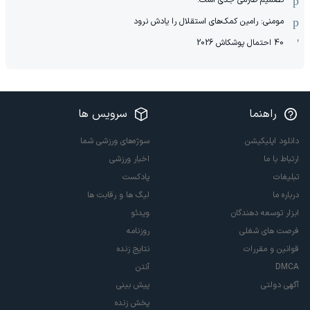
مومنی: رامین کمک‌های استقلال را یادش نرود
40 احتمال پوشکاش 2026
راهنما
سرویس ها
دانلود اپلیکیشن
سوژه‌های ورزشی شما
ارتباط با ما
اخبار ورزشی
تبلیغات
پادکست
درباره ما
لیگ ها و رقابت ها
ابزار توسعه دهندگان
ویدئو
فرصت های شغلی
روزنامه
قوانین و مقررات
نتایج زنده
DMCA
آنتن
آگهی دولتی
پیش بینی
پخش زنده