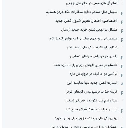
تمام گل های مسی در جام های جهانی
سازمان ملل: منتظر نتایج مذاکرات تنگه هرمز هستیم
اختصاصی: احتمال تعویق شروع فصل جدید
مشکل در نهایی شدن خرید جدید آرسنال
منصوریان: داور بازی فوتبال را به بوکس تبدیل کرد
شکارچیان ثانیه‌ها، گل های لحظه آخر
یاسین در دو راهی سپاهان- نساجی
کانسلو در تمرین الهلال: رویای بارسا نابود شد؟
تراکتور دو هافبک در دروازه‌اش دارد!
استارت فصل جدید تنها نماینده البرز
گزینه جذاب پرسپولیس: اژدهای قرمز!
ستاره تیم ملی تکواندو خبرنگار شدند!
رسمی: قرارداد هافبک میلان فسخ شد
برترین گل های رونالدو نازاریو برای رئال مادرید
پزشکیان: چرا من و ترامپ توافق را امضا کردیم؟