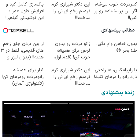
کمردردت خوب می‌شه،
این دکتر شیرازی کرم
پاکسازی کامل کبد و
اگر این پرسشنامه رو پر
ترمیم زخم ایرانی را
افزایش طول عمر با
کنی!!
ساخت!!!
این نوشیدنی گیاهی!
کلیک جهت خرید
مطالب پیشنهادی
بدون ضامن وام بگیر،
زانو دردت رو بدون
از بین بردن جای زخم
طلا بخر 😍
قرص برای همیشه
های قدیمی، فقط در 3
خوب کن! (قدم اول،
هفته!! (بدون لیزر و
پرسش‌نامه)
جراحی)
با زاپیامکس، به راحتی
این دکتر شیرازی کرم
1بار برای همیشه
درد زانو را درمان کنید!
ترمیم زخم ایرانی را
زانودردت رودرمان کن!
ساخت!!!
(تکنولوژی آلمان)
◂پرسشنامه▸
زنده پیشنهادی