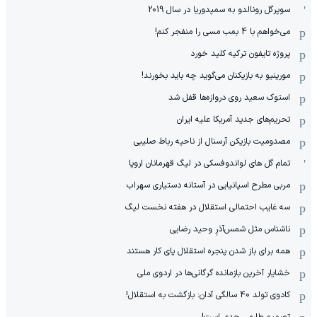
سوپرگل رونالدو به سمپدوریا در سال 2019
می‌خواهم با 4 بمب مسی را منفجر کنم!
پروژه تایفون ترکیه کلید خورد
مورینیو به بازیکنان می‌گوید چه باید بخورند!
استوک سعید روی دروازه‌ها قفل شد
تحریم‌های جدید آمریکا علیه ایران
مصدومیت بازیکن آرسنال از ناحیه رباط صلیبی
تمام گل های لواندوفسکی در لیگ قهرمانان اروپا
مربی مطرح اسپانیایی در آستانه دستیاری سهراب
سه غایب احتمالی استقلال در هفته نخست لیگ
ناشناس مثل شمس‌آذرِ وحید رضایی
همه برای باز شدن پنجره استقلال پای کار هستند
خشایار آخرین بازمانده گرگانی‌ها در اردوی ملی
کادوی تولد 40 سالگی آدان: بازگشت به استقلال!
تصمیم طارمی جدی است!