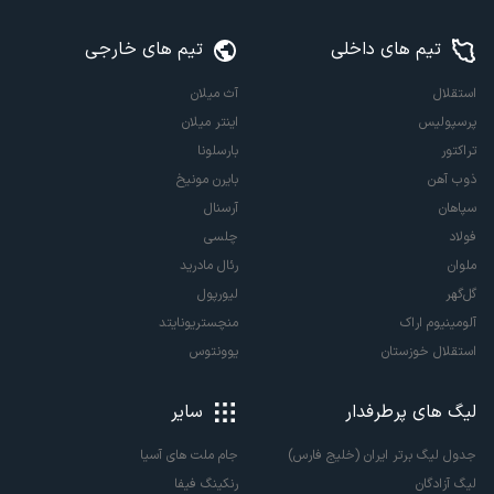
تیم های داخلی
تیم های خارجی
استقلال
آث میلان
پرسپولیس
اینتر میلان
تراکتور
بارسلونا
ذوب آهن
بایرن مونیخ
سپاهان
آرسنال
فولاد
چلسی
ملوان
رئال مادرید
گل‌گهر
لیورپول
آلومینیوم اراک
منچستریونایتد
استقلال خوزستان
یوونتوس
لیگ های پرطرفدار
سایر
جدول لیگ برتر ایران (خلیج فارس)
جام ملت های آسیا
لیگ آزادگان
رنکینگ فیفا