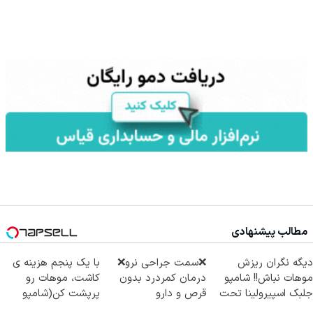
مطالب پیشنهادی
دیگه نگران ریزش
❌سمت جراحی نرو❌
با یک پنجم هزینه ی
موهات نباش!! شامپو
درمان کمردرد بدون
کاشت، موهات رو
جلبک اسپیرولینا تحت
قرص و دارو
پرپشت کن(شامپو
لیسانس آلمان
جلبک سبز)