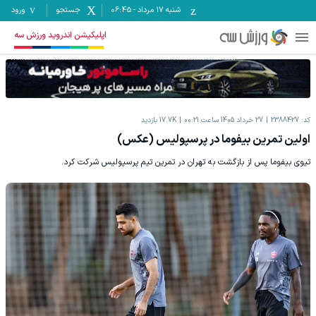
شنبه ۱۷ مرداد
-
06:45
جستجو
ورود
اپلیکیشن اندروید ورزش سه
کد:
2388427
27 خرداد 1405 ساعت 00:21
17.7K
بازدید
اولین تمرین بیفوما در پرسپولیس (عکس)
تیوی بیفوما پس از بازگشت به تهران در تمرین تیم پرسپولیس شرکت کرد.