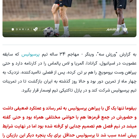
به گزارش "ورزش سه"، وینگر - مهاجم 34 ساله تیم
پرسپولیس
که سابقه
عضویت در اسپانیول، گرانادا، آلمریا و لاس پالماس را در کارنامه دارد و حتی
پیراهن وست برومویچ را هم بر تن کرده، پس از فصلی ناامیدکننده، نزدیک به
چهار ماه از تمرین دور بود و حالا روز گذشته به ایران بازگشت تا در تمرینات
تیم پرسپولیس شرکت کند و در پازل تاکتیکی تیم اوسمار قرار بگیرد.
بیفوما تنها یک گل با پیراهن پرسپولیس به ثمر رساند و عملکرد ضعیفی داشت
و حضورش در جمع قرمزها هم با حواشی مختلفی همراه بود و حتی گفته
میشد در نیم فصل هم تصمیم جدایی او گرفته شده بود اما در نهایت شرایط
پیش آمده سبب شد تا پرسپولیس حداقل برای یک پنجره دیگر این بازیکن را