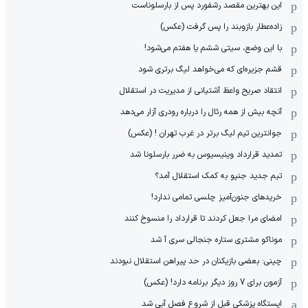
این بهترین مقصد رشفورد پس از بارسلوناست
زاده‌عطار بازوبند را پس گرفت (عکس)
با این وضع، سیتی ششم یا هفتم می‌شود!
قشم جزیره‌ای که می‌خواهد لیگ برتری شود
انتقاد صریح واعظ آشتیانی از مدیریت در استقلال
آنچه بیش از همه رئال را درباره رودری آزار می‌دهد
جوانترین تیم لیگ برتر در غرب تهران ! (عکس)
تمدید قرارداد وینیسیوس به ضرر بارسلونا شد
تیم جدید جنپو به کمک استقلال آمد؟
خریدهای جنون‌آمیز چلسی تمامی ندارد!
امضای مرا جعل کردند تا قرارداد را منسوخ کنند
موناکو مشتری ستاره جنجالی سری آ شد
چینی: بعضی بازیکنان در حد پیراهن استقلال نبودند
آزمون برای 7 روز دیگر برنامه دارد! (عکس)
ایستگاه پزشکی قبل از شروع فصل آبی شد