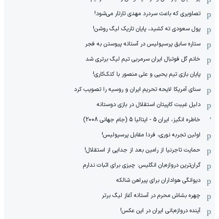
تصاویری که باعث سردرد مهدی تارتار می‌شود!
پول سعودی ته کشید، پایان تاریک لیگ روشن!
ستاره سابق پرسپولیس در آستانه پیوستن به فجر
خانم گل فوتبال ایران سرمربی تیم لیگ برتری شد
پایان بازی تیم یحیی و علی منصور با کتک‌کاری!
سنای آمریکا لایحه تحریم ایران و روسیه را تصویب کرد
دلیل غیبت کاپیتان استقلال در بازی دوستانه
خاطره انگیز، ایران 5 - ایتالیا 5 (جام جهانی 2008)
اولین تجربه نوری، فردا مقابل پرسپولیس!
حمایت تاجرنیا از رامین بعد از جدایی از استقلال!
گران‌ترین دروازه‌بان انگلیس: چیزی برای اثبات ندارم
دیوانگی هواداران برای پیراهن شالکه
چهره بشاش محرم در آستانه آغاز لیگ برتر
آینده دروازه‌بانی ایران در این عکس!