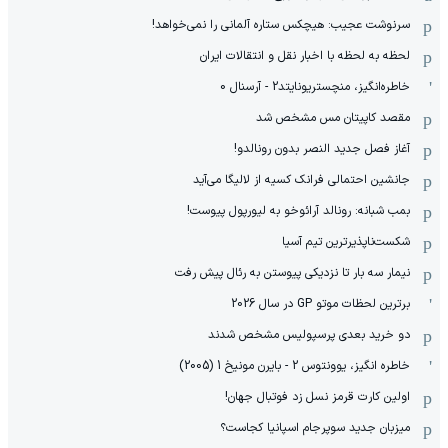
سرنوشت عجیب: هیچکس ستاره آلمانی را نمی‌خواهد!
لحظه به لحظه با اخبار نقل و انتقالات ایران
خاطره‌انگیز، منچستریونایتد2 - آرسنال 0
مقصد کاپیتان مس مشخص شد
آغاز فصل جدید النصر بدون رونالدو!
جانشین احتمالی فرانک کسیه از لالیگا می‌آید
بمب شبانه: رونالد آرائوخو به لیورپول پیوست!
شکست‌ناپذیرترین تیم آسیا
نیمار سه بار تا نزدیکی پیوستن به رئال پیش رفت
برترین لحظات موتو GP در سال 2026
دو خرید بعدی پرسپولیس مشخص شدند
خاطره انگیز، یوونتوس 2 - بایرن مونیخ 1 (2005)
اولین کارت قرمز نسل زد فوتبال جهان!
میزبان جدید سوپرجام اسپانیا کجاست؟