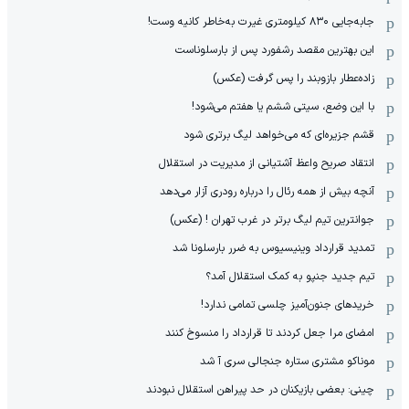
جابه‌جایی ۸۳۰ کیلومتری غیرت به‌خاطر کانیه وست!
این بهترین مقصد رشفورد پس از بارسلوناست
زاده‌عطار بازوبند را پس گرفت (عکس)
با این وضع، سیتی ششم یا هفتم می‌شود!
قشم جزیره‌ای که می‌خواهد لیگ برتری شود
انتقاد صریح واعظ آشتیانی از مدیریت در استقلال
آنچه بیش از همه رئال را درباره رودری آزار می‌دهد
جوانترین تیم لیگ برتر در غرب تهران ! (عکس)
تمدید قرارداد وینیسیوس به ضرر بارسلونا شد
تیم جدید جنپو به کمک استقلال آمد؟
خریدهای جنون‌آمیز چلسی تمامی ندارد!
امضای مرا جعل کردند تا قرارداد را منسوخ کنند
موناکو مشتری ستاره جنجالی سری آ شد
چینی: بعضی بازیکنان در حد پیراهن استقلال نبودند