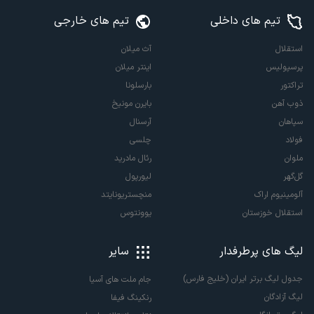
تیم های داخلی
تیم های خارجی
استقلال
آث میلان
پرسپولیس
اینتر میلان
تراکتور
بارسلونا
ذوب آهن
بایرن مونیخ
سپاهان
آرسنال
فولاد
چلسی
ملوان
رئال مادرید
گل‌گهر
لیورپول
آلومینیوم اراک
منچستریونایتد
استقلال خوزستان
یوونتوس
لیگ های پرطرفدار
سایر
جدول لیگ برتر ایران (خلیج فارس)
جام ملت های آسیا
لیگ آزادگان
رنکینگ فیفا