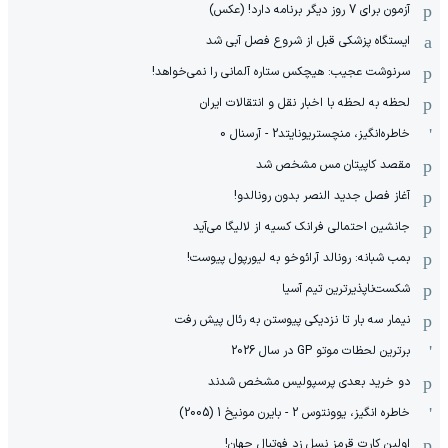
آزمون برای 7 روز دیگر برنامه دارد! (عکس)
ایستگاه پزشکی قبل از شروع فصل آبی شد
سرنوشت عجیب: هیچکس ستاره آلمانی را نمی‌خواهد!
لحظه به لحظه با اخبار نقل و انتقالات ایران
خاطره‌انگیز، منچستریونایتد2 - آرسنال 0
مقصد کاپیتان مس مشخص شد
آغاز فصل جدید النصر بدون رونالدو!
جانشین احتمالی فرانک کسیه از لالیگا می‌آید
بمب شبانه: رونالد آرائوخو به لیورپول پیوست!
شکست‌ناپذیرترین تیم آسیا
نیمار سه بار تا نزدیکی پیوستن به رئال پیش رفت
برترین لحظات موتو GP در سال 2026
دو خرید بعدی پرسپولیس مشخص شدند
خاطره انگیز، یوونتوس 2 - بایرن مونیخ 1 (2005)
اولین کارت قرمز نسل زد فوتبال جهان!