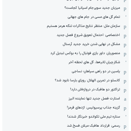
میزبان جدید سوپرجام اسپانیا کجاست؟
تمام گل های مسی در جام های جهانی
سازمان ملل: منتظر نتایج مذاکرات تنگه هرمز هستیم
اختصاصی: احتمال تعویق شروع فصل جدید
مشکل در نهایی شدن خرید جدید آرسنال
منصوریان: داور بازی فوتبال را به بوکس تبدیل کرد
شکارچیان ثانیه‌ها، گل های لحظه آخر
یاسین در دو راهی سپاهان- نساجی
کانسلو در تمرین الهلال: رویای بارسا نابود شد؟
تراکتور دو هافبک در دروازه‌اش دارد!
استارت فصل جدید تنها نماینده البرز
گزینه جذاب پرسپولیس: اژدهای قرمز!
ستاره تیم ملی تکواندو خبرنگار شدند!
رسمی: قرارداد هافبک میلان فسخ شد