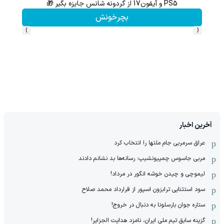
PS5 و آیفون17 از گردونه شانس جایزه بگیر 🎁
گردونه شانس بدون 
بچرخونش
›
‹
آخرین اخبار
عراق سرمربی جام ملتها را انتخاب کرد
مربی جاسوس چمپیونشیپ: رسانه‌ها بد نشانم دادند
لیموچی و چیدن خوشه انگور در مرداد!
سود استثنایی ترابزون اسپور از قرارداد محمد صلاح
ستاره جوان بارسلونا به دنبال در خروج!
گزینه سابق تیم ملی ایران، نامزد هدایت الجزایر!