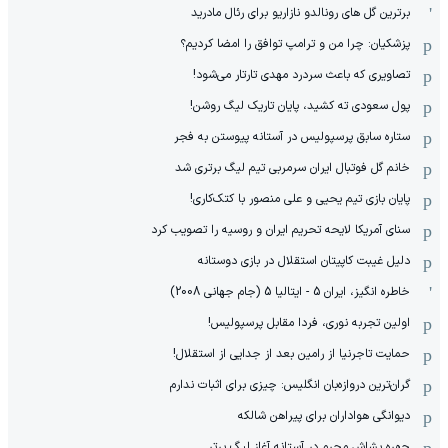
برترین گل های رونالدو نازاریو برای رئال مادرید
پزشکیان: چرا من و ترامپ توافق را امضا کردیم؟
تصاویری که باعث سردرد مهدی تارتار می‌شود!
پول سعودی ته کشید، پایان تاریک لیگ روشن!
ستاره سابق پرسپولیس در آستانه پیوستن به فجر
خانم گل فوتبال ایران سرمربی تیم لیگ برتری شد
پایان بازی تیم یحیی و علی منصور با کتک‌کاری!
سنای آمریکا لایحه تحریم ایران و روسیه را تصویب کرد
دلیل غیبت کاپیتان استقلال در بازی دوستانه
خاطره انگیز، ایران 5 - ایتالیا 5 (جام جهانی 2008)
اولین تجربه نوری، فردا مقابل پرسپولیس!
حمایت تاجرنیا از رامین بعد از جدایی از استقلال!
گران‌ترین دروازه‌بان انگلیس: چیزی برای اثبات ندارم
دیوانگی هواداران برای پیراهن شالکه
چهره بشاش محرم در آستانه آغاز لیگ برتر