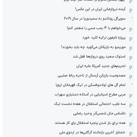
آینده دروازه‌بانی ایران در این عکس!
سوپرگل رونالدو به سمپدوریا در سال 2019
می‌خواهم با 4 بمب مسی را منفجر کنم!
پروژه تایفون ترکیه کلید خورد
مورینیو به بازیکنان می‌گوید چه باید بخورند!
استوک سعید روی دروازه‌ها قفل شد
تحریم‌های جدید آمریکا علیه ایران
مصدومیت بازیکن آرسنال از ناحیه رباط صلیبی
تمام گل های لواندوفسکی در لیگ قهرمانان اروپا
مربی مطرح اسپانیایی در آستانه دستیاری سهراب
سه غایب احتمالی استقلال در هفته نخست لیگ
ناشناس مثل شمس‌آذرِ وحید رضایی
همه برای باز شدن پنجره استقلال پای کار هستند
خشایار آخرین بازمانده گرگانی‌ها در اردوی ملی