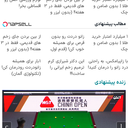
طلا | بدون ضامن و
های قدیمی، فقط در 3
اقساطی بخر!
چک
هفته!! (بدون لیزر و
جراحی)
مطالب پیشنهادی
۱ میلیارد اعتبار خرید
زانو دردت رو بدون
از بین بردن جای زخم
طلا | بدون ضامن و
قرص برای همیشه
های قدیمی، فقط در 3
چک
خوب کن! (قدم اول،
هفته!! (بدون لیزر و
پرسش‌نامه)
جراحی)
با زاپیامکس، به راحتی
این دکتر شیرازی کرم
1بار برای همیشه
درد زانو را درمان کنید!
ترمیم زخم ایرانی را
زانودردت رودرمان کن!
ساخت!!!
(تکنولوژی آلمان)
◂پرسشنامه▸
زنده پیشنهادی