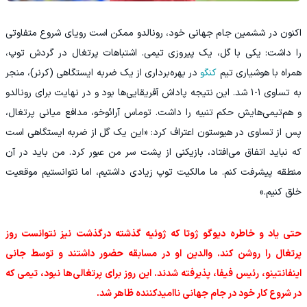
اکنون در ششمین جام جهانی خود، رونالدو ممکن است رویای شروع متفاوتی
را داشت: یکی با گل، یک پیروزی تیمی. اشتباهات پرتغال در گردش توپ،
همراه با هوشیاری تیم
کنگو
در بهره‌برداری از یک ضربه ایستگاهی (کرنر)، منجر
به تساوی ۱-۱ شد. این نتیجه پاداش آفریقایی‌ها بود و در نهایت برای رونالدو
و هم‌تیمی‌هایش حکم تنبیه را داشت. توماس آرائوخو، مدافع میانی پرتغال،
پس از تساوی در هیوستون اعتراف کرد: «این یک گل از ضربه ایستگاهی است
که نباید اتفاق می‌افتاد، بازیکنی از پشت سر من عبور کرد. من باید در آن
منطقه پیشرفت کنم. ما مالکیت توپ زیادی داشتیم، اما نتوانستیم موقعیت
خلق کنیم.»
حتی یاد و خاطره دیوگو ژوتا که ژوئیه گذشته درگذشت نیز نتوانست روز
پرتغال را روشن کند. والدین او در مسابقه حضور داشتند و توسط جانی
اینفانتینو، رئیس فیفا، پذیرفته شدند. این روز برای پرتغالی‌ها نبود، تیمی که
در شروع کار خود در جام جهانی ناامیدکننده ظاهر شد.