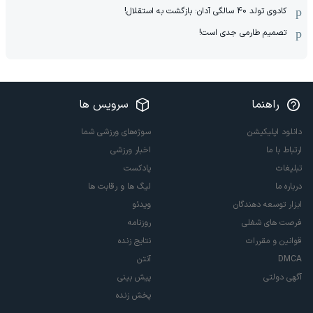
کادوی تولد 40 سالگی آدان: بازگشت به استقلال!
تصمیم طارمی جدی است!
راهنما
سرویس ها
دانلود اپلیکیشن
سوژه‌های ورزشی شما
ارتباط با ما
اخبار ورزشی
تبلیغات
پادکست
درباره ما
لیگ ها و رقابت ها
ابزار توسعه دهندگان
ویدئو
فرصت های شغلی
روزنامه
قوانین و مقررات
نتایج زنده
DMCA
آنتن
آگهی دولتی
پیش بینی
پخش زنده