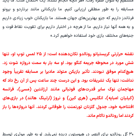
مستقیم به سوال طفره رفت: «هر آنچه انجام نشده، یک احتمال است. ما باید
مسابقه را به‌ طور منطقی ارزیابی کنیم. ما بازیکنانی مانند برناردو و برونو
فرناندز داریم که جزو بهترین‌های جهان هستند. ما بازیکنان خوب زیادی داریم
و به همه آنها نیاز داریم. ما از هرچه در اختیار داریم برای تقویت نقاط قوت و
جنبه‌های مختلف بازی خود استفاده خواهیم کرد.»
نقشه حرارتی کریستیانو رونالدو تکان‌دهنده است: از ۲۵ لمس توپ او، تنها
شش مورد در محوطه جریمه کنگو بود. او سه بار به سمت دروازه شوت زد.
هیچ‌کدام موفق نبودند. تأثیر بازیکن متولد مادیرا بر مسابقه تقریباً وجود
نداشت: تنها یک تشریفات بود. و این درست چند ساعت پس از آن رخ داد که
مهاجمان نوک سایر قدرت‌های فوتبالی مانند آرژانتین (مسی)، فرانسه
(کیلیان امباپه)، انگلیس (هری کین) و نروژ (ارلینگ هالند) در بازی‌های
افتتاحیه خود، جدول گلزنان تورنمنت را طوفانی کردند. آنها دروازه‌ها را باز
کردند اما رونالدو ناکام ماند.
۳۰ گل رونالدو برای النصر در هیوستون دیده نمی‌شد. او به‌ طور موثری توسط