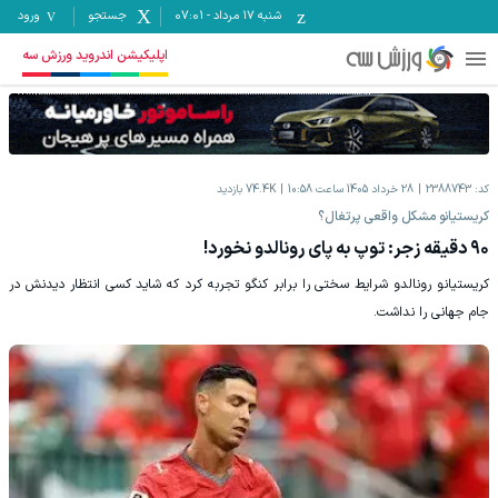
شنبه ۱۷ مرداد
-
07:01
جستجو
ورود
اپلیکیشن اندروید ورزش سه
کد:
2388743
28 خرداد 1405 ساعت 10:58
74.4K
بازدید
کریستیانو مشکل واقعی پرتغال؟
۹۰ دقیقه زجر: توپ به پای رونالدو نخورد!
کریستیانو رونالدو شرایط سختی را برابر کنگو تجربه کرد که شاید کسی انتظار دیدنش در
جام جهانی را نداشت.