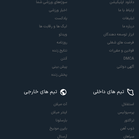
دانلود اپلیکیشن
سوژه‌های ورزشی شما
ارتباط با ما
اخبار ورزشی
تبلیغات
پادکست
درباره ما
لیگ ها و رقابت ها
ابزار توسعه دهندگان
ویدئو
فرصت های شغلی
روزنامه
قوانین و مقررات
نتایج زنده
DMCA
آنتن
آگهی دولتی
پیش بینی
پخش زنده
تیم های داخلی
تیم های خارجی
استقلال
آث میلان
پرسپولیس
اینتر میلان
تراکتور
بارسلونا
ذوب آهن
بایرن مونیخ
سپاهان
آرسنال