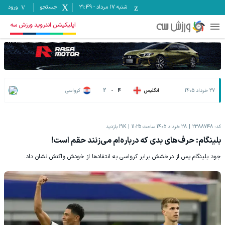
شنبه ۱۷ مرداد
-
21:49
جستجو
ورود
اپلیکیشن اندروید ورزش سه
27 خرداد 1405
انگلیس
4
-
2
کرواسی
کد:
2388748
28 خرداد 1405 ساعت 11:25
19K
بازدید
بلینگام: حرف‌های بدی که درباره‌ام می‌زنند حقم است!
جود بلینگام پس از درخشش برابر کرواسی به انتقادها از خودش واکنش نشان داد.