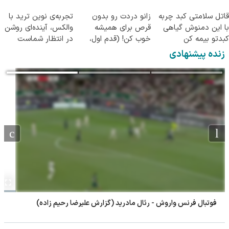
◂پرسشنامه▸
قاتل سلامتی کبد چربه
زانو دردت رو بدون
تجربه‌ی نوین ترید با
با این دمنوش گیاهی
قرص برای همیشه
والکس، آینده‌ای روشن
کبدتو بیمه کن
خوب کن! (قدم اول،
در انتظار شماست
پرسش‌نامه)
زنده پیشنهادی
تنیس نونو بورگس - لوچانو داردری