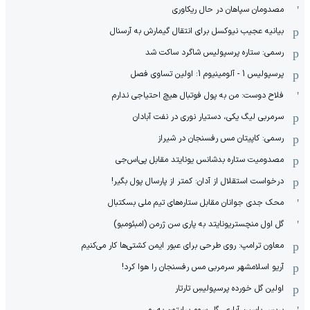
مصدومان سپاهان در حال ریکاوری
بیانیه عجیب نیوکسل برای انتقال گیمارش به آرسنال
رسمی: ستاره پرسپولیس شاگرد ساکت شد
پرسپولیس 1 - آلومینیوم 1: اولین تساوی فصل
فلاح دوست: من به پول فوتبال هیچ احتیاجی ندارم
سرمربی لیگ یکی، دستیار نوری در نفت آبادان
رسمی: کاپیتان مس رفسنجان در شیراز
مصدومیت ستاره بدشانس یونایتد مقابل پی‌اس‌جی
درخواست استقلال از آدان: کمتر از پارسال پول بگیر!
محک جدی ‌جوانان مقابل ستاره‌های تیم ملی بسکتبال
گل اول منچستریونایتد به پاری سن ژرمن (امبئومبو)
معاون ترامپ: روی طرحی برای عبور ایمن کشتی‌ها کار می‌کنیم
آریو اسلامشهر سرمربی مس رفسنجان را هوا کرد!
اولین گل خورده پرسپولیسِ تارتار
بریس یاسین آیاری، گل سوم برایتون به رم