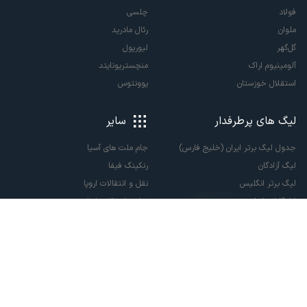
فولاد
چلسی
ملوان
رئال مادرید
گل‌گهر
لیورپول
آلومینیوم اراک
منچستریونایتد
استقلال خوزستان
یوونتوس
لیگ های پرطرفدار
سایر
جدول لیگ برتر ایران (خلیج فارس)
جام ملت های آسیا
لیگ آزادگان
رنکینگ فیفا
لیگ برتر انگلیس
نقل و انتقالات اروپا
لالیگا اسپانیا
نقل و انتقالات ایران
سری آ ایتالیا
پاری سن ژرمن
لیگ قهرمانان اروپا
لیگ نخبگان آسیا
لیگ قهرمانان آسیا دو
لیگ برتر فوتسال