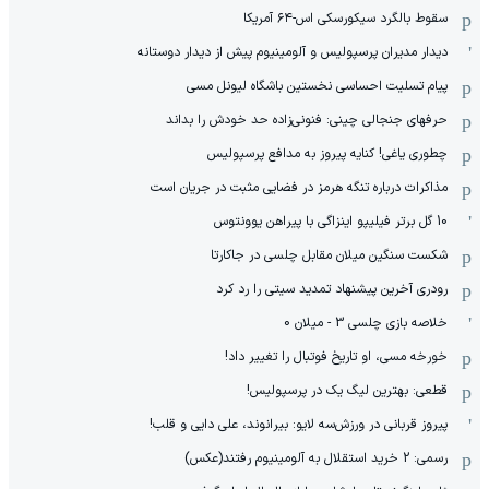
سقوط بالگرد سیکورسکی اس-۶۴ آمریکا
دیدار مدیران پرسپولیس و آلومینیوم پیش از دیدار دوستانه
پیام تسلیت احساسی نخستین باشگاه لیونل مسی
حرفهای جنجالی چینی: فنونی‌زاده حد خودش را بداند
چطوری یاغی! کنایه پیروز به مدافع پرسپولیس
مذاکرات درباره تنگه هرمز در فضایی مثبت در جریان است
10 گل برتر فیلیپو اینزاگی با پیراهن یوونتوس
شکست سنگین میلان مقابل چلسی در جاکارتا
رودری آخرین پیشنهاد تمدید سیتی را رد کرد
خلاصه بازی چلسی 3 - میلان 0
خورخه مسی، او تاریخ فوتبال را تغییر داد!
قطعی: بهترین لیگ یک در پرسپولیس!
پیروز قربانی در ورزش‌سه لایو: بیرانوند، علی دایی و قلب!
رسمی: 2 خرید استقلال به آلومینیوم رفتند(عکس)