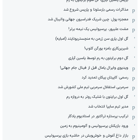
مذاکرات رسمی بارسلونا و پاریس شروع شد
معجزه پول: چین شریک فدراسیون جهانی والیبال شد
مشت علیپور، پرسپولیس یک نیمه برتر!
گل اول پاری سن ژرمن به منچستریونایتد (امبایه)
شیرین‌کاری بامزه یورگن کلوپ!
گل دوم برایتون به رم توسط یاسین آیاری
ویدیوی وایرال یامال قبل از فینال جام جهانی!
رسمی: کاپیتان پیکان تمدید کرد
سرمربی استقلال سرمربی تیم ملی کشورش شد
گل اول برایتون با شلیک روتر به دروازه رم
مدیر تیم سایپا انتخاب شد
ترکیب پرستاره تراکتور در استادیوم یادگار
ورود بازیکنان پرسپولیس و آلومینیوم به زمین
بازار داغ آغوش و خوش‌و‌بش در حاشیه بازی پرسپولیس