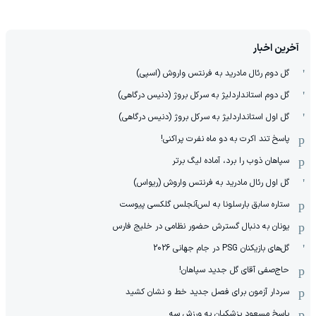
آخرین اخبار
گل دوم رئال مادرید به فرنتس واروش (اسپی)
گل دوم استانداردلیژ به سرکل بروژ (دنیس درگاهی)
گل اول استانداردلیژ به سرکل بروژ (دنیس درگاهی)
پاسخ تند اکرت به دو ماه نفرت پراکنی!
سپاهان ذوب را برد، آماده لیگ برتر
گل اول رئال مادرید به فرنتس واروش (ریواس)
ستاره سابق بارسلونا به لس‌آنجلس گلکسی پیوست
یونان به دنبال گسترش حضور نظامی در خلیج فارس
گل‌های بازیکنان PSG در جام جهانی 2026
حاج‌صفی آقای گل جدید سپاهان!
سردار آزمون برای فصل جدید خط و نشان کشید
پاسخ مسعود پزشکیان به ورزش سه