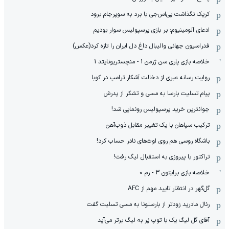
کریک نگذاشت پی‌اس‌جی با برد به سوپرجام برود
ادعای آلومینیوم: بر بازی پرسپولیس سوار بودیم
فدراسیون جهانی والیبال داغ دل ایران را تازه کرد(عکس)
خلاصه بازی پاری سن ژرمن 1 - منچستریونایتد 1
روایت رسانه عبری از دخالت آشکار ترامپ در کوبا
پیام تسلیت بارسا به مسی و تشکر از پدرش
جوانترین خرید پرسپولیس رونمایی شد!
ترکیب سپاهان با یک تغییر مقابل ذوب‌آهن
باشگاه روسی هم روی اوت‌های نادر حساب کرد!
تراکتور با پیروزی به استقبال لیگ رفت!
خلاصه بازی برایتون 3 - رم 0
گل‌گهر در انتظار تایید مهم از ‌AFC
رئال مادرید زودتر از بارسلونا به مسی تسلیت گفت
آقای گل لیگ یک با توپ پُر به لیگ برتر می‌آید