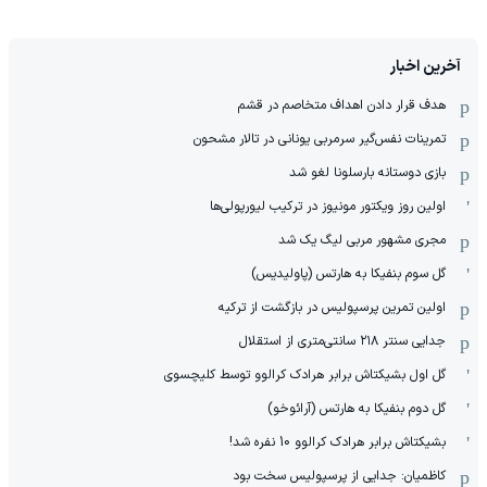
آخرین اخبار
هدف قرار دادن اهداف متخاصم در قشم
‏تمرینات نفس‌گیر سرمربی یونانی در تالار مشحون
بازی دوستانه بارسلونا لغو شد
اولین روز ویکتور مونیوز در ترکیب لیورپولی‌ها
مجری مشهور مربی لیگ یک شد
گل سوم بنفیکا به هارتس (پاولیدیس)
اولین تمرین پرسپولیس در بازگشت از ترکیه
جدایی سنتر ۲۱۸ سانتی‌متری از استقلال
گل اول بشیکتاش برابر هرادک کرالوو توسط کلیچسوی
گل دوم بنفیکا به هارتس (آرائوخو)
بشیکتاش برابر هرادک کرالوو 10 نفره شد!
کاظمیان: جدایی از پرسپولیس سخت بود