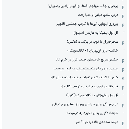
بیخیال جذب مهاجم: فقط توافق با رامین رضاییان!
مربی سابق میلان از دنیا رفت
پیروزی اروپایی آبی‌ها با گلزنی جانشین اللهیار
گل اول بنفیکا به هارتس (سیلوا)
سحرخیزان با توپ پر برگشت (عکس)
خلاصه بازی لخ‌پوزنان 1 - کلاکسویک 0
حضور سریع خریدهای جدید فراز در خرم آباد
رسمی: دروازه‌بان منچسترسیتی به لیدز پیوست
خیبر با اضافه شدن نفرات جدید، آماده فصل تازه
قالیباف در توییت جدید به ترامپ کنایه زد
گل اول لخ‌پوزنان به کلاکسویک (آگنرو)
دو پاس گل برای حردانی پس از استوری جنجالی
خوشامدگویی رئال مادرید به دیامونده
میلاد محمدی بالاخره در 11 نفر