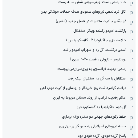
حالا رسمی است: وینیسیوس شش ساله بست
اتاق فرماندهی نیروهای سعودی هدف حملات موشکی یمن
ذوب‌آهن با کیت متفاوت در فصل جدید (عکس)
بازگشت امیدوارکننده وینگر استقلال
خلاصه بازی جاگیلونیا 2 - گلاسکو رنجرز 1
آسانی برگشت، گل زد و سهراب امیدوار شد
یوونتوس - ناپولی ، فصل 2020 سری آ
رسمی: پدیده فرانسوی به پاری‌سن‌ژرمن پیوست
استقلال با سه گل به استقبال لیگ رفت
مراسم گرامیداشت روز خبرنگار و رونمایی از کیت ذوب آهن
اعلام رضایت ترامپ از روند مسائل مربوط به ایران
گل دوم جاگیلونیا به گلاسکورنجرز
حفظ رکوردهای جهانی دو ستاره وزنه برداری
حمله نیروهای اسرائیلی به خبرنگار پرس‌تی‌وی
پاسخ گل‌به‌خودی، گل‌به‌خودی بود!