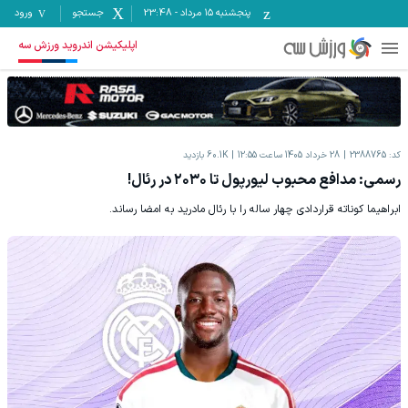
پنجشنبه ۱۵ مرداد
-
23:48
جستجو
ورود
اپلیکیشن اندروید ورزش سه
کد:
2388765
28 خرداد 1405 ساعت 12:55
60.1K
بازدید
رسمی: مدافع محبوب لیورپول تا ۲۰۳۰ در رئال!
ابراهیما کوناته قراردادی چهار ساله را با رئال مادرید به امضا رساند.