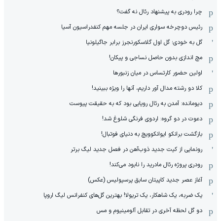
چرا رودری به پیشنهاد رئال نه گفت؟
رئیس دوچرخه سواری ایران در جلسه مهم کنفدراسیون آسیا
گل به خودی؛ گل اول گلاسکورنجرز برابر جاگیلونیا
مچ اندازی بدون حاصل نساجی و پیکان!
اولین حضور کارتساس در میان زنبورها
کلا دو‌ رشته مدال آور داریم، آنها را ویژه ببینید!
دیومانده: آمدن به رئال رویایی بود که به حقیقت پیوست
دعوت در دو گروه: اردوی فرنگی شلوغ شد!
بازگشت برانکو ایوانکوویچ به دنیای فوتبال!
رونمایی از کیت جدید ذوب‌آهن در فصل جدید لیگ برتر
رودری پروژه رئال مادرید را نابود می‌کند!
آغاز عصر جدید کاپیتان سابق پرسپولیس (عکس)
یک ضربه، یک شاهکار، یک تریولا! بهترین گل‌های کنفرانس لیگ اروپا
دو گل لحظه آخری در تقابل آلومینیوم و مس