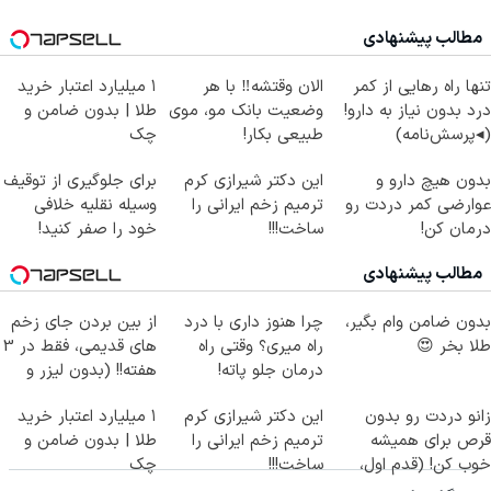
مطالب پیشنهادی
تنها راه رهایی از کمر
الان وقتشه‼️ با هر
۱ میلیارد اعتبار خرید
درد بدون نیاز به دارو!
وضعیت بانک مو، موی
طلا | بدون ضامن و
(◂پرسش‌نامه)
طبیعی بکار!
چک
بدون هیچ دارو و
این دکتر شیرازی کرم
برای جلوگیری از توقیف
عوارضی کمر دردت رو
ترمیم زخم ایرانی را
وسیله نقلیه خلافی
درمان کن!
ساخت!!!
خود را صفر کنید!
(پرسش‌نامه)
استعلام
مطالب پیشنهادی
بدون ضامن وام بگیر،
چرا هنوز داری با درد
از بین بردن جای زخم
طلا بخر 😍
راه میری؟ وقتی راه
های قدیمی، فقط در 3
درمان جلو پاته!
هفته!! (بدون لیزر و
جراحی)
زانو دردت رو بدون
این دکتر شیرازی کرم
۱ میلیارد اعتبار خرید
قرص برای همیشه
ترمیم زخم ایرانی را
طلا | بدون ضامن و
خوب کن! (قدم اول،
ساخت!!!
چک
پرسش‌نامه)