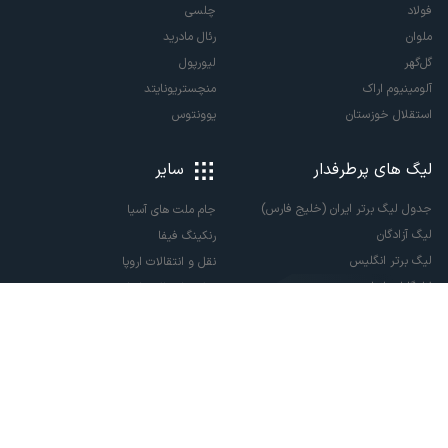
فولاد
چلسی
ملوان
رئال مادرید
گل‌گهر
لیورپول
آلومینیوم اراک
منچستریونایتد
استقلال خوزستان
یوونتوس
لیگ های پرطرفدار
سایر
جدول لیگ برتر ایران (خلیج فارس)
جام ملت های آسیا
لیگ آزادگان
رنکینگ فیفا
لیگ برتر انگلیس
نقل و انتقالات اروپا
لالیگا اسپانیا
نقل و انتقالات ایران
سری آ ایتالیا
پاری سن ژرمن
لیگ قهرمانان اروپا
لیگ نخبگان آسیا
لیگ قهرمانان آسیا دو
لیگ برتر فوتسال