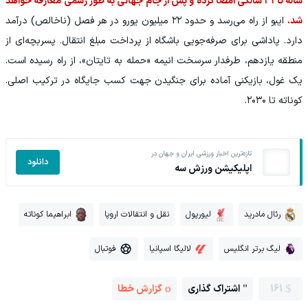
ساله تا ۳۱ سالگی امضا کرده و پس از جام جهانی به طور رسمی معارفه خواهد
شد.
ایبو از راه می‌رسد و حدود ۲۲ میلیون یورو در هر فصل (ناخالص) درآمد
دارد. پاداشی برای صرفه‌جویی باشگاه از پرداخت مبلغ انتقال. پسربچه‌ای از
منطقه یازدهم، طرفدار سرسخت انیمه «حمله به تایتان»، از راه رسیده است.
یک غول، بازیکنی آماده برای جنگیدن جهت کسب جایگاه در ترکیب اصلی.
کوناته تا ۲۰۳۰.
تازه‌ترین اخبار ورزشی ایران و جهان در
دانلود
اپلیکیشن ورزش سه
رئال مادرید
لیورپول
نقل و انتقالات اروپا
ابراهیما کوناته
لیگ برتر انگلیس
لالیگا اسپانیا
فوتبال
161
اشتراک گذاری
گزارش خطا