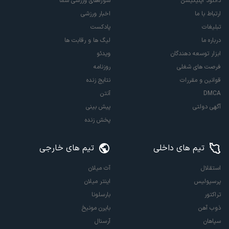
دانلود اپلیکیشن
سوژه‌های ورزشی شما
ارتباط با ما
اخبار ورزشی
تبلیغات
پادکست
درباره ما
لیگ ها و رقابت ها
ابزار توسعه دهندگان
ویدئو
فرصت های شغلی
روزنامه
قوانین و مقررات
نتایج زنده
DMCA
آنتن
آگهی دولتی
پیش بینی
پخش زنده
تیم های داخلی
تیم های خارجی
استقلال
آث میلان
پرسپولیس
اینتر میلان
تراکتور
بارسلونا
ذوب آهن
بایرن مونیخ
سپاهان
آرسنال