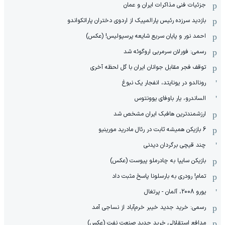
جزئیات فنی مذاکرات ایران و عمان
بازدید سرزده رئیس پارالمپیک از اردوی دختران پاراتکواندو
احمد نور و پایان سریع شایعه پرسپولیس! (عکس)
رسمی: فورلان سرمربی اروگوئه شد
توقف فجر مقابل جوانان ایران با گل لحظه آخری
رونالدو در یونایتد، انفجار یک نبوغ
الساندرو، یار باوفای یوونتوس
ارزشمندترین هافبک ایران مشخص شد
6 بازیکن همیشه ثابت در رئال مادرید مورینیو
چند قیچی برگردان دیدنی
بازیکن سایپا به چادرملو پیوست (عکس)
تمام! رودری به بارسلونا پاسخ مثبت داد
یورو 2008، آلمان - پرتغال
رسمی: خرید جدید خیبر خرم‌آباد از نساجی آمد
مدافع استقلالی خرید جدید صنعت نفت (عکس)