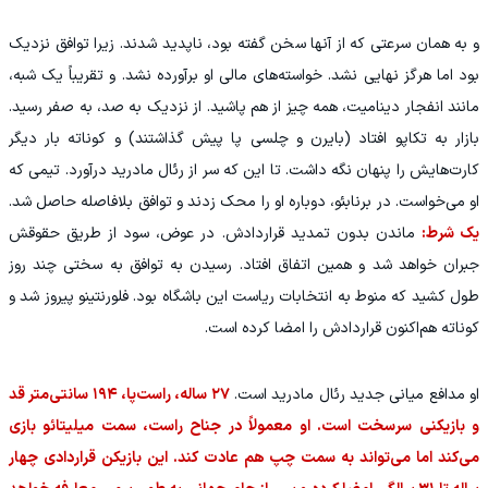
و به همان سرعتی که از آنها سخن گفته بود، ناپدید شدند. زیرا توافق نزدیک
بود اما هرگز نهایی نشد. خواسته‌های مالی او برآورده نشد. و تقریباً یک‌ شبه،
مانند انفجار دینامیت، همه چیز از هم پاشید. از نزدیک به صد، به صفر رسید.
بازار به تکاپو افتاد (بایرن و چلسی پا پیش گذاشتند) و کوناته بار دیگر
کارت‌هایش را پنهان نگه داشت. تا این که سر از رئال مادرید درآورد. تیمی که
او می‌خواست. در برنابئو، دوباره او را محک زدند و توافق بلافاصله حاصل شد.
یک شرط:
ماندن بدون تمدید قراردادش. در عوض، سود از طریق حقوقش
جبران خواهد شد و همین اتفاق افتاد. رسیدن به توافق به سختی چند روز
طول کشید که منوط به انتخابات ریاست‌ این باشگاه بود. فلورنتینو پیروز شد و
کوناته هم‌اکنون قراردادش را امضا کرده است.
او مدافع میانی جدید رئال مادرید است.
۲۷ ساله، راست‌پا، ۱۹۴ سانتی‌متر قد
و بازیکنی سرسخت است. او معمولاً در جناح راست، سمت میلیتائو بازی
می‌کند اما می‌تواند به سمت چپ هم عادت کند. این بازیکن قراردادی چهار