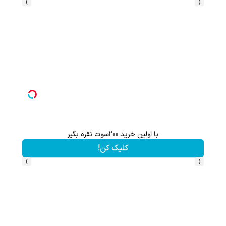
›
‹
با اولین خرید 200سوت نقره بگیر
گردونه شانس بدون 
کلیک کن!
›
‹