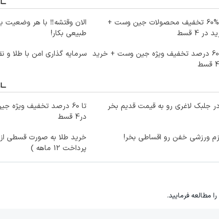
تا %60 تخفیف محصولات جین وست +
الان وقتشه‼️ با هر وضعیت ب
 در 4 قسط
طبیعی بکار!
تا 60 درصد تخفیف ویژه جین وست + خرید
سرمایه گذاری امن با طلا و نق
ر جلبک لاغری رو به قیمت قدیم بخر
در4 قسط
زم ورزشی خفن رو اقساطی بخر!
خرید طلا به صورت قسطی از د
پرداخت 12 ماهه )
را مطالعه فرمایید.