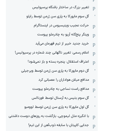
تغییر بزرگ در ساختار باشگاه پرسپولیس
گل سوم مایورکا به پاری سن ژرمن توسط رایلو
حرکت عجیب وینیسیوس در اینستاگرام
وینگر پنج‌گله آریو به چادرملو پیوست
خرید جدید خیبر از تیم قهرمان می‌آید
اعلام رسمی: تغییر ناگهانی چند شماره در پرسپولیس!
اعتراف استقلال: پنجره بسته و باز نمی‌شود!
گل دوم مایورکا به پاری سن ژرمن توسط ویرجیلی
مدافع میلان هواداران را عصبانی کرد
مدافع راست نساجی به چادرملو پیوست
گل سوم بتیس به آرسنال توسط فورنالس
گل اول مایورکا به پاری سن ژرمن توسط لوومبو
با انگیزه مثل لیموچی، بازگشت به روزهای دوست داشتنی
جدایی کاپیتان با سابقه ذوب‌آهن از این تیم!