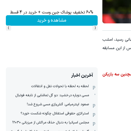
60% تخفیف پوشاک جین وست + خرید در 4 قسط
تا 60 درصد تخفیف ویژه جین وست + خرید در4 قسط
مشاهده و خرید
›
‹
خود در جام جهانی رسید، امشب
س از این مسابقه
است. همچنین سه بازیکن
آخرین اخبار
لحظه به لحظه با تحولات نقل و انتقالات
مسی دوباره درخشید؛ دو گل تماشایی از نابغه فوتبال
صعود اینترمیامی: آتش‌بازی مسی شروع شد!
استراتژی حقوقی استقلال چگونه شکست خورد؟
مجلس اسپانیا به دنبال حذف مراکش از میزبانی ۲۰۳۰!