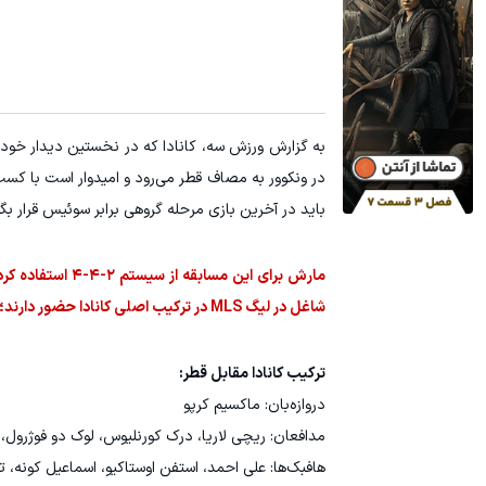
در ونکوور به مصاف قطر می‌رود و امیدوار است با کس
باید در آخرین بازی مرحله گروهی برابر سوئیس قرار بگی
مارش برای این م
شاغل در لیگ MLS در ترکیب اصلی کانادا حضور دارند؛ ماکسیم کرپو، ریچی لاریا و استفن اوستاکیو.
ترکیب کانادا مقابل قطر:
دروازه‌بان: ماکسیم کرپو
مدافعان: ریچی لاریا، درک کورنلیوس، لوک دو فوژرول،
هافبک‌ها: علی احمد، استفن اوستاکیو، اسماعیل کونه، 