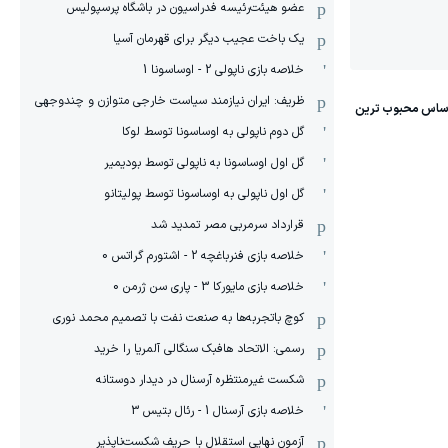
عضو هیئت‌رئیسه فدراسیون در باشگاه پرسپولیس
یک باخت عجیب دیگر برای قهرمان آسیا
خلاصه بازی ناپولی 2 - اوساسونا 1
ظریف: ایران نیازمند سیاست خارجی متوازن و چندوجهی
گل دوم ناپولی به اوساسونا توسط لوکا
گل اول اوساسونا به ناپولی توسط بودیمیر
گل اول ناپولی به اوساسونا توسط پولیتانو
قرارداد سرمربی مصر تمدید شد
خلاصه بازی فنرباغچه 2 - اشتورم گراتس 0
خلاصه بازی مایورکا 3 - پاری سن ژرمن 0
کوچ باتجربه‌ها به صنعت نفت با تصمیم محمد نوری
رسمی: الاتحاد هافبک سنگالی آلمریا را خرید
شکست غیرمنتظره آرسنال در دیدار دوستانه
خلاصه بازی آرسنال 1 - رئال بتیس 3
آزمون نهایی استقلال با حریف شکست‌ناپذیر