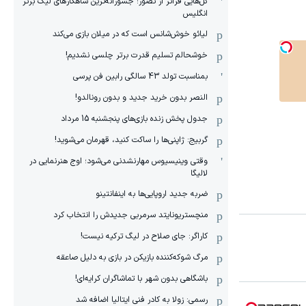
گل‌هایی فراتر از تصور؛ جسورانه‌ترین شاهکارهای لیگ برتر
انگلیس
لیائو خوش‌شانس است که در میلان بازی می‌کند
خوشحالم تسلیم قدرت برتر چلسی نشدیم!
بمناسبت تولد 43 سالگی رابین فن پرسی
النصر بدون خرید جدید و بدون رونالدو!
جدول پخش زنده بازی‌های پنجشنبه 15 مرداد
گربیج: ژاپنی‌ها را ساکت کنید، قهرمان می‌شوید!
وقتی وینیسیوس مهارنشدنی می‌شود؛ اوج هنرنمایی در
لالیگا
ضربه جدید اروپایی‌ها به اینفانتینو
منچستریونایتد سرمربی جدیدش را انتخاب کرد
کاراگر: جای صلاح در لیگ ترکیه نیست!
مرگ شوکه‌کننده بازیکن در بازی به دلیل صاعقه
باشگاهی بدون شهر با تماشاگران کرایه‌ای!
رسمی: زولا به کادر فنی ایتالیا اضافه شد