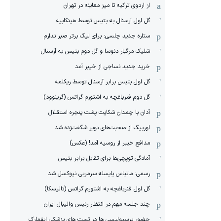
از اردوی ترکیه تا میز معاینه در تهران
گل اول آرسنال به بتیس توسط هینکاپیه
ستاره جدید چلسی: برای لیگ برتر صبر ندارم
شلیک مرگبار دئوسا و گل دوم بتیس به آرسنال
خرید جدید نساجی از خیبر آمد
گل اول بتیس برابر آرسنال توسط ریکلمه
گل دوم فنرباغچه به اشتورم گراتس (گرینوود)
آدان با چمدان شکایت پشت پنجره استقلال
اوربیگ از صحبت‌های نویر شگفت‌زده شد
مدافع خیبر از روسیه آمد! (عکس)
آمادگی توپچی‌ها برای تقابل برابر بتیس
رسمی: ماتیاس یایسله سرمربی نیوکسل شد
گل اول فنرباغچه به اشتورم گراتس (تالیسکا)
چند جلسه مهم در انتظار رئیس والیبال ایران
حضور پرسپولیسی ها در تست های پزشکی ایفمارک