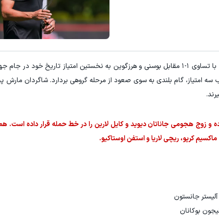
به گزارش ورزش سه، کانادا که در نخستین دیدار خود با تساوی ۱-۱ مقابل بوسنی و هرزگوین به نخستین امتیاز تاریخ 
ب سه امتیاز، گام بلندی به سوی صعود از مرحله گروهی بردارد. شاگردان مارش پ
رند.
سابقه از سیستم ۲-۴-۴ استفاده کرده و زوج هجومی جاناتان دیوید و کایل لارین را در خط حمله قرار داده 
 آلیستر جانستون
تیجون بوکانان