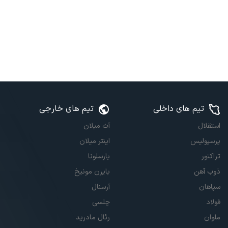
تیم های داخلی
تیم های خارجی
استقلال
آث میلان
پرسپولیس
اینتر میلان
تراکتور
بارسلونا
ذوب آهن
بایرن مونیخ
سپاهان
آرسنال
فولاد
چلسی
ملوان
رئال مادرید