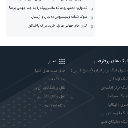
کاناوارو: احمق بودم که ماشاریپوف را به جام جهانی بردم!
شوک شبانه وینیسیوس به رئال و آرسنال
گلزن جام جهانی عراق، خرید بزرگ پاختاکور
لیگ های پرطرفدار
سایر
جدول لیگ برتر ایران (خلیج فارس)
جام ملت های آسیا
لیگ آزادگان
رنکینگ فیفا
لیگ برتر انگلیس
نقل و انتقالات اروپا
لالیگا اسپانیا
نقل و انتقالات ایران
سری آ ایتالیا
پاری سن ژرمن
لیگ قهرمانان اروپا
لیگ نخبگان آسیا