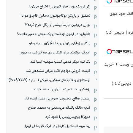
اگر کرویف بود، فران تورس را اخراج می‌کرد!
انک مو، موی
تحقیق از بازیکن بوکاجونیورز به‌دلیل قاچاق مواد!
توازن دروغین: بارسا بیشتر از رئال خرج کرده؟!
ره | دیجی کالا
کاناوارو: در اردوی ازبکستان یک موش حضور داشت!
واکاوی زوایای پنهان پرونده گل‌گهر - چادرملو
آمادگی یونایتد برای انتقال مهاجم ناراضی به یووه
یک تیم دیگر مدعی کسب سهمیه آسیا شد
تا 60 درصد تخفیف ویژه جین وست + خرید
قیمت فروش مهاجم ناکام میلان مشخص شد
نوستالژی و قاب های سنگین، میلان 1 - رم 2 (2006/2007)
یجی‌کالا (
پزشکیان: همه مردم، ایران را حفظ کردند
رسمی: صالح مخدومی سرمربی فصل آینده کاله
کنایه مالک باشگاه عربستانی به محمد صلاح
مایورکا پاری‌سن‌ژرمن را نابود کرد
برد مهم اسماعیل کارتال در لیگ قهرمانان اروپا