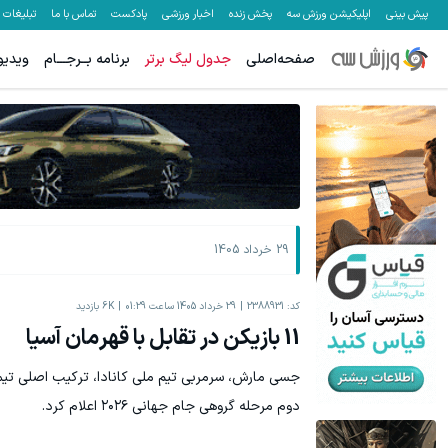
پیش بینی
اپلیکیشن ورزش سه
پخش زنده
اخبار ورزشی
پادکست
تماس با ما
تبلیغات
صفحه‌اصلی
جدول لیگ برتر
برنامه بــرجـــام
ویدیو
29 خرداد 1405
کد:
2388931
29 خرداد 1405 ساعت 01:29
6K
بازدید
11 بازیکن در تقابل با قهرمان آسیا
جسی مارش، سرمربی تیم ملی کانادا، ترکیب اصلی تیمش
دوم مرحله گروهی جام جهانی ۲۰۲۶ اعلام کرد.