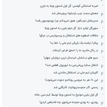
ضربه استثنائی گومس؛ گل اول استون ویلا به بایرن
معمای سمت چپ بارسلونا پیچیده‌تر شد
مدیرعامل ذوب‌آهن: هنوز نمی‌دانم چرا پورموسوی رفت!
سوپرگل لوئیز دیاز؛ گل دوم بایرن به استون ویلا
ملاقات اسطوره های استقلال و پرسپولیس در عراق!
پیاتزا نیامده یک بازیکن تیم ملی را خط زد!
در رئال مادرید ما را احمق فرض کرده‌اند
سیو های درخشان خردسال ترین دروازبان جهان!
انتقال ستاره پی‌اس‌جی به لیورپول قطعی شد؟
کاپیتان تیم ملی در استقلال ماندنی شد
این 10 نفر به عروسی رونالدو دعوت نمی‌شوند!
رسمی: گلر منچستریونایتد لالیگایی شد
گل اول بایرن مونیخ به استون ویلا توسط کیم مین جائه
رودری، به زودی متوجه می‌شوی چه اشتباهی کردی!