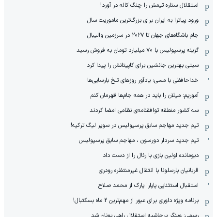
استقلال ستاره تیمش را چنگ کاله در آورد!
ورود پیاتزا به ایران برای بزرگ‌ترین ماموریت سال
جام باشگاه‌های جهان تا ۲۰۲۷ در سرزمین والیبال
گزینه پرسپولیس با ۷۰ میلیارد تومان به فروش رسید
سیتی بهترین جانشین برای کاپیتانش را پیدا کرد
خداحافظی با مسی؛ یادآور روزهای تلخ بارسایی‌ها
آموریم: میلان را باید در همه جام‌ها قهرمان کنم
سه کشور منطقه توافقنامه‌ی نظامی امضا کردند
تیم جدید مهاجم سابق پرسپولیس در سوپر لیگ ترکیه!
تیم جدید سردار دورسون ، مهاجم سابق پرسپولیس
دیومانده اولین بازی با رئال را از دست داد
قربانیان بارسلونا با انتقال غیرمنتظره رودری
استقبال استثنایی پاپارا پارک از محمد صلاح
برنامه ویژه داوری برای عبور از مهم‌ترین 2 ماه بسکتبال!
رسمی: وینگر پرحاشیه استقلال راهی یونان شد