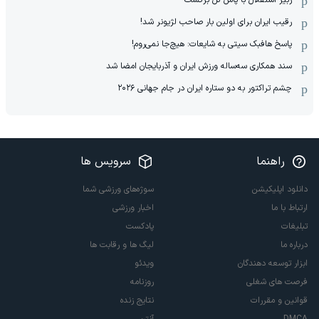
رقیب ایران برای اولین بار صاحب لژیونر شد!
پاسخ هافبک سیتی به شایعات: هیچ‌جا نمی‌روم!
سند همکاری سه‌ساله‌ ‌ورزش ایران و آذربایجان امضا شد
چشم تراکتور به دو ستاره ایران در جام جهانی ۲۰۲۶
راهنما
سرویس ها
دانلود اپلیکیشن
سوژه‌های ورزشی شما
ارتباط با ما
اخبار ورزشی
تبلیغات
پادکست
درباره ما
لیگ ها و رقابت ها
ابزار توسعه دهندگان
ویدئو
فرصت های شغلی
روزنامه
قوانین و مقررات
نتایج زنده