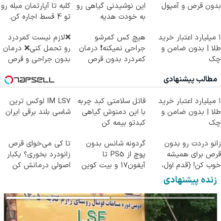
بدون قرص و آمپول
این نوشیدنی گیاهی رو
کلبه تا آپارتمان مبله رو
به خودت هدیه
تو 4 قسط اجاره کن.
بده55%تخفیف
۱ میلیارد اعتبار خرید
هیچ کس کمرشو
❌لازم نیست کمردرد
طلا | بدون ضامن و
جراحی نمیکنه❗ درمان
رو تحمل کنی❌ درمان
چک
کمردرد بدون قرص
بدون جراحی و قرص
(پرسشنامه)
(پرسشنامه)
مطالب پیشنهادی
۱ میلیارد اعتبار خرید
قاتل سلامتی کبد چربه
IM LS7 لوکس ترین
طلا | بدون ضامن و
با این دمنوش گیاهی
شاسی بلند برقی ایران
چک
کبدتو بیمه کن
زانو دردت رو بدون
گردونه شانس بدون
تا کی می‌خوای قرص
قرص برای همیشه
پوچ از PS5 تا
زانودرد بخوری؟ یکبار
خوب کن! (قدم اول،
آیفون17 و بیت کوین
اصولی درمانش کن
پرسش‌نامه)
🔥
زنده پیشنهادی