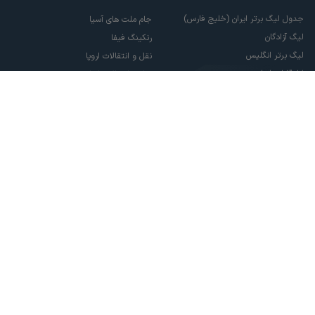
جدول لیگ برتر ایران (خلیج فارس)
جام ملت های آسیا
لیگ آزادگان
رنکینگ فیفا
لیگ برتر انگلیس
نقل و انتقالات اروپا
لالیگا اسپانیا
نقل و انتقالات ایران
سری آ ایتالیا
پاری سن ژرمن
لیگ قهرمانان اروپا
لیگ نخبگان آسیا
لیگ قهرمانان آسیا دو
لیگ برتر فوتسال
تمام حقوق مادی و معنوی این سایت متعلق به ورزش سه می باشد. شما می توانید از
سایت ورزش سه در صورت پذیرش موافقت نامه کاربری استفاده نمایید.