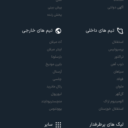
DMCA
آنتن
آگهی دولتی
پیش بینی
پخش زنده
تیم های داخلی
تیم های خارجی
استقلال
آث میلان
پرسپولیس
اینتر میلان
تراکتور
بارسلونا
ذوب آهن
بایرن مونیخ
سپاهان
آرسنال
فولاد
چلسی
ملوان
رئال مادرید
گل‌گهر
لیورپول
آلومینیوم اراک
منچستریونایتد
استقلال خوزستان
یوونتوس
لیگ های پرطرفدار
سایر