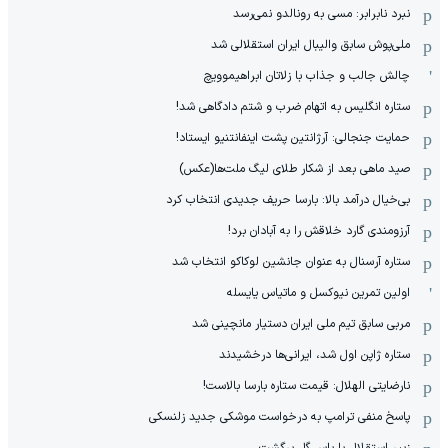
نبرد نابرابر: مسی به رونالدو نمی‌رسد
ملی‌پوش سابق والیبال ایران استقلالی شد
چالش جالب و جذاب با زلاتان ابراهیموویچ
ستاره انگلیس به اتهام ضرب و شتم دادگاهی شد!
حمایت جنجالی: آرژانتین پشت اینفانتنیو ایستاد!
صید ماهی بعد از شکار طلای لیگ ملت‌ها(عکس)
بی‌خیال درآمد بالا: بارسا حریف جدیدی انتخاب کرد
آرزومندی گارد خلاقش را به آبادان برد!
ستاره آرسنال به عنوان جانشین لوکاکو انتخاب شد
اولین تمرین نیوکسل و ماتیاس یایسله
مربی سابق تیم ملی ایران دستیار مانچینی شد
ستاره ژاپن اول شد، ایرانی‌ها درخشیدند
نارضایتی الهلال: قیمت ستاره بارسا بالاست!
پاسخ منفی ترامپ به درخواست موشکی جدید زلنسکی
زبیر استقلال با پاس گل برگشت