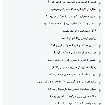
مسیر وحشتناک برای ستاره زن ورزش ایران!
ستاره تراکتور این هفته سه رقمی می‌شود
مس رفسنجان حضور در لیگ یک را پذیرفت!
رسمی: وینگر 60 میلیونی رئال به فیورنتینا پیوست
6 گل استثنایی از فرانک لمپارد
برترین گل‌های رونالدو در النصر
آخرین محک دو تیم اصفهانی قبل از لیگ
مورینیو هرگز نباید می‌رفت که برگردد!
حضور دختران و پسران ایران در نیشن لیگز!
به یادماندنی، گل دلپیرو به اینتر (1998)
نروژ خواستار استعفای فوری اینفانتینو شد
شاید امروز یا فردا آتش‌بس ۳۰ تا ۶۰ روزه برقرار شود
سیتی پیشنهاد تحقیرآمیز بارسلونا را رد کرد
خلاصه بازی بایرن مونیخ 2 - استون ویلا 1
به مهاجمی که 20 گل بزند نیاز نداریم!