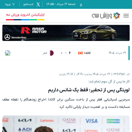
جمعه ۱۶ مرداد
-
18:55
جستجو
ورود
اپلیکیشن اندروید ورزش سه
29 خرداد 1405
کانادا
6
-
0
قطر
کد:
2388958
29 خرداد 1405 ساعت 04:40
29.1K
بازدید
کار ما پس از گل سوم تمام شد؛
لوپتگی پس از تحقیر: فقط یک شانس داریم
سرمربی اسپانیایی قطر پس از باخت سنگین برابر کانادا اخراج زودهنگام را نقطه عطف
مسابقه دانست و بر اهمیت دیدار پایانی تاکید کرد.