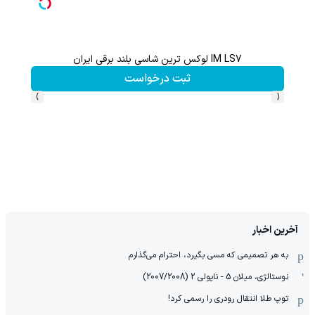
IM LS7 لوکس ترین شاسی بلند برقی ایران
گردونه شانس بدون 
ثبت درخواست
›
‹
آخرین اخبار
به هر تصمیمی که مسی بگیرد، احترام می‌گذارم
نوستالژی، میلان 5 - ناپولی 2 (2007/2008)
توپ طلا انتقال رودری را رسمی کرد!