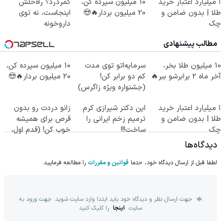
۱ میلیارد اعتبار خرید
10 میلیون سپرده کن،
کمردرد؟ راه‌حلش
طلا | بدون ضامن و
20 میلیون بردار🔥😍
اینجاست، نه توی
چک
داروخونه
مطالب پیشنهادی
10 میلیون طلا بخر،
سرمایه‌اتو توی مدت
10 میلیون سپرده کن،
آخر ماه 2 برابرشو ببر🔥
کم دو برابر کن!
20 میلیون بردار🔥😍
(جشنواره ویژه زاگرس)
🔥
۱ میلیارد اعتبار خرید
این دکتر شیرازی کرم
زانو دردت رو بدون
طلا | بدون ضامن و
ترمیم زخم ایرانی را
قرص برای همیشه
چک
ساخت!!!
خوب کن! (قدم اول،
پرسش‌نامه)
دیدگاه‌ها
لطفا قبل از ارسال دیدگاه خود، حتما
قوانین و مقررات
را مطالعه فرمایید.
جهت ارسال نظر و دیدگاه خود باید ابتدا وارد سایت شوید. جهت ورود به
سایت
اینجا
را کلیک کنید