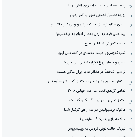
پیام احساسی یایسله آب روی آتش بود!
روزبه دستیار نمادین سهراب کنار زمین
ادعای ستاره آرسنال: به گیمارش و وینی نیاز داشتیم
پرداختی فیفا به اردن بعد از اتهام به اینفانتینو!
جلسه تمرینی شیاطین سرخ
شب کابوس‌وار میلاد محمدی در کنفرانس اروپا
مسی و نیمار، زوج تکرار نشدنی آبی اناری‌ها
ترامپ: شخصاً در مذاکرات با ایران درگیر هستم
واکنش سرمربی نیوکسل به انتقال گیمارش به آرسنال
تمامی گل‌های کانادا در جام جهانی 2026
امتیاز تیم پرماجرای لیگ یک واگذار شد
هافبک پرسپولیس در سه راهی گرفتار شد!
خلاصه بازی بنفیکا 6 - هارتس 1
تبریک جالب تونی کروس به وینیسیوس