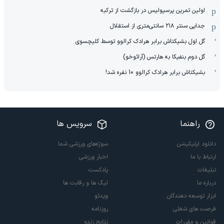
اولین تمرین پرسپولیس در بازگشت از ترکیه
جدایی سنتر ۲۱۸ سانتی‌متری از استقلال
گل اول بشیکتاش برابر هرادک کرالوو توسط کلیچسوی
گل دوم بنفیکا به هارتس (آرائوخو)
بشیکتاش برابر هرادک کرالوو 10 نفره شد!
راهنما
سرویس ها
دانلود اپلیکیشن
سوژه‌های ورزشی شما
ارتباط با ما
اخبار ورزشی
تبلیغات
پادکست
درباره ما
لیگ ها و رقابت ها
ابزار توسعه دهندگان
ویدئو
فرصت های شغلی
روزنامه
قوانین و مقررات
نتایج زنده