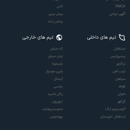
DMCA
آنتن
آگهی دولتی
پیش بینی
پخش زنده
تیم های داخلی
تیم های خارجی
استقلال
آث میلان
پرسپولیس
اینتر میلان
تراکتور
بارسلونا
ذوب آهن
بایرن مونیخ
سپاهان
آرسنال
فولاد
چلسی
ملوان
رئال مادرید
گل‌گهر
لیورپول
آلومینیوم اراک
منچستریونایتد
استقلال خوزستان
یوونتوس