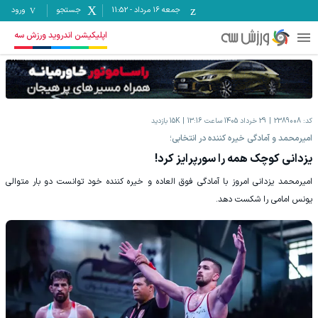
جمعه ۱۶ مرداد
-
11:52
جستجو
ورود
اپلیکیشن اندروید ورزش سه
کد:
2389008
29 خرداد 1405 ساعت 13:16
15K
بازدید
امیرمحمد و آمادگی خیره کننده در انتخابی؛
یزدانی کوچک همه را سورپرایز کرد!
امیرمحمد یزدانی امروز با آمادگی فوق العاده و خیره کننده خود توانست دو بار متوالی
یونس امامی را شکست دهد.