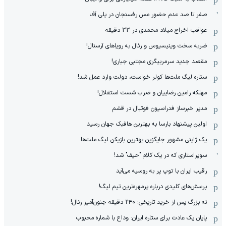
صفر تا صد عدم حضور مس رفسنجان در پلی آف
عواقب اخراج میلاد محمدی در 33 دقیقه
ضربه سخت وینیسیوس و رئال به رویاهای آرسنال!
مقصد جدید سرمربیگری مجتبی جباری!
ستاره لیگ ملت‌ها کولر خواست، دولت وارد عمل شد!
مهلکه رامین رضاییان و ضرب شست استقلال!
مدیر خبرساز فدراسیون فوتبال در قشم
اولین پیشنهاد بارسا به بهترین هافبک جهان رسید
یک ژاپنی مشهور جایگزین بهترین بازیکن لیگ ملت‌ها
سوپراستاری که در یک کلام "حیف" شد!
رقیب ایران با توپ پر به روسیه می‌آید
پرسش‌های کلیدی درباره پرمهره‌ترین تیم لیگ!
نه بزرگ پس از خرید تاریخی: ۲۴۰ دقیقه جنون‌آمیز رئال!
پایان یک عادت برای ستاره ایران: وداع با شماره محبوب