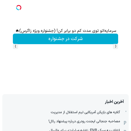
سرمایه‌اتو توی مدت کم دو برابر کن! (جشنواره ویژه زاگرس)🔥
شرکت در جشنواره
›
‹
آخرین اخبار
گلایه های بازیکن آمریکایی تیم استقلال از مدیریت
مصاحبه جنجالی ایجنت رودری درباره پیشنهاد رئال!
انقلاب به سبک FIVB: نقشه میلیاردی برای والیبال