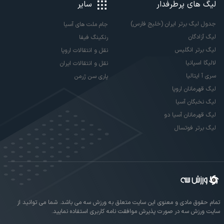
لیگ های پرطرفدار
سایر
جدول لیگ برتر ایران (خلیج فارس)
جام ملت های آسیا
لیگ آزادگان
رنکینگ فیفا
لیگ برتر انگلیس
نقل و انتقالات اروپا
لالیگا اسپانیا
نقل و انتقالات ایران
سری آ ایتالیا
پاری سن ژرمن
لیگ قهرمانان اروپا
لیگ نخبگان آسیا
لیگ قهرمانان آسیا دو
لیگ برتر فوتسال
تمام حقوق مادی و معنوی این سایت متعلق به ورزش سه می باشد. شما می توانید از
سایت ورزش سه در صورت پذیرش موافقت نامه کاربری استفاده نمایید.