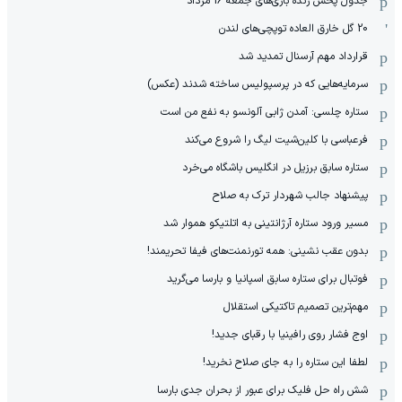
جدول پخش زنده بازی‌های جمعه 16 مرداد
20 گل خارق العاده توپچی‌های لندن
قرارداد مهم آرسنال تمدید شد
سرمایه‌هایی که در پرسپولیس ساخته شدند (عکس)
ستاره چلسی: آمدن ژابی آلونسو به نفع من است
فرعباسی با کلین‌شیت لیگ را شروع می‌کند
ستاره سابق برزیل در انگلیس باشگاه می‌خرد
پیشنهاد جالب شهردار ترک به صلاح
مسیر ورود ستاره آرژانتینی به اتلتیکو هموار شد
بدون عقب نشینی: همه تورنمنت‌های فیفا تحریمند!
فوتبال برای ستاره سابق اسپانیا و بارسا می‌گرید
مهم‌ترین تصمیم تاکتیکی استقلال
اوج فشار روی رافینیا با رقبای جدید!
لطفا این ستاره را به جای صلاح نخرید!
شش راه حل فلیک برای عبور از بحران جدی بارسا