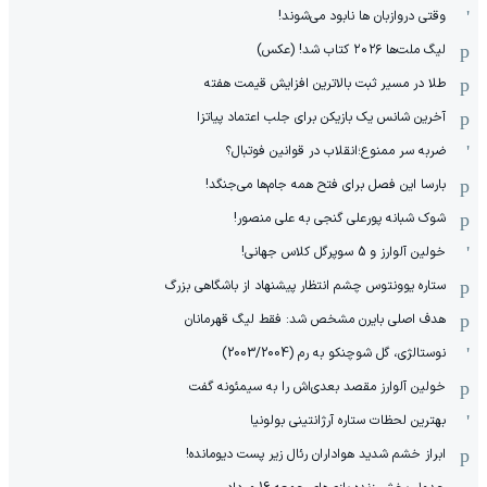
وقتی دروازبان ها نابود می‌شوند!
لیگ ملت‌ها ٢٠٢۶ کتاب شد! (عکس)
طلا در مسیر ثبت بالاترین افزایش قیمت هفته
آخرین شانس یک بازیکن برای جلب اعتماد پیاتزا
ضربه سر ممنوع؛انقلاب در قوانین فوتبال؟
بارسا این فصل برای فتح همه جام‌ها می‌جنگد!
شوک شبانه پورعلی گنجی به علی منصور!
خولین آلوارز و 5 سوپرگل کلاس جهانی!
ستاره یوونتوس چشم انتظار پیشنهاد از باشگاهی بزرگ
هدف اصلی بایرن مشخص شد: فقط لیگ قهرمانان
نوستالژی، گل شوچنکو به رم (2003/2004)
خولین آلوارز مقصد بعدی‌اش را به سیمئونه گفت
بهترین لحظات ستاره آرژانتینی بولونیا
ابراز خشم شدید هواداران رئال زیر پست دیومانده!