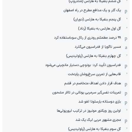
گل ششم بنفیکا به هارتس (شلدروپ)
یک گلر و یک مدافع مطرح در راه اصفهان
گل پنجم بنفیکا به هارتس (دوران)
گل اول هارتس به بنفیکا (رناد)
۹۹ درصد مطمئنم رودری از رئال سوءاستفاده کرد
مسیر ناگویا از فدراسیون می‌گذرد
گل چهارم بنفیکا به هارتس (پاولیدیس)
فدراسیون تأیید کرد: بونوچی دستیار مانچینی می‌شود
قاب‌هایی از تمرین سرخ‌پوشان پایتخت
هدف قرار دادن اهداف متخاصم در قشم
‏تمرینات نفس‌گیر سرمربی یونانی در تالار مشحون
بازی دوستانه بارسلونا لغو شد
اولین روز ویکتور مونیوز در ترکیب لیورپولی‌ها
مجری مشهور مربی لیگ یک شد
گل سوم بنفیکا به هارتس (پاولیدیس)