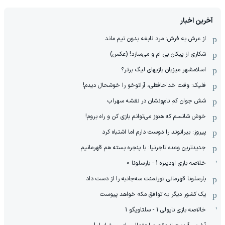
آخرین اخبار
از عرش به فرش: مرد نابغه‌ بدون تیم ماند
شکاری از پیکان بی ام و می‌سازد! (عکس)
اسلامشهر میزبان بازیهای لیگ برتر؟
فلیک: وقت خداحافظی، آرائوخو را خوشحال دیدم!
شش جوان کم نام‌و‌نشان در نقشه سهراب
خوش شانسم که هنوز می‌توانم بازی کن و راه بروم!
پیروز: بیرانوند را دوست دارم اما اشتباه کرد
جدیدترین وعده تاجرنیا: با پنجره بسته هم قهرمانیم
خلاصه بازی اودینزه 1 - بارسلونا 0
بارسلونا قهرمانی تورنمنت سه‌جانبه را از دست داد
یک کشور دیگر به توافق مکه خواهد پیوست
خالاصه بازی ناپولی 1 - سلتاویگو 1