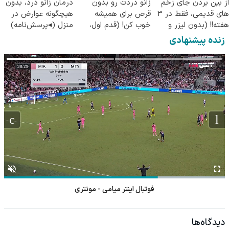
از بین بردن جای زخم
زانو دردت رو بدون
درمان زانو درد، بدون
های قدیمی، فقط در 3
قرص برای همیشه
هیچگونه عوارض در
هفته!! (بدون لیزر و
خوب کن! (قدم اول،
منزل (◂پرسش‌نامه)
جراحی)
پرسش‌نامه)
زنده پیشنهادی
فوتبال اینتر میامی - مونتری
دیدگاه‌ها