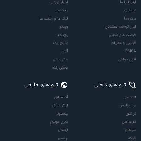
ارتباط با ما
اخبار ورزشی
تبلیغات
پادکست
درباره ما
لیگ ها و رقابت ها
ابزار توسعه دهندگان
ویدئو
فرصت های شغلی
روزنامه
قوانین و مقررات
نتایج زنده
DMCA
آنتن
آگهی دولتی
پیش بینی
پخش زنده
تیم های داخلی
تیم های خارجی
استقلال
آث میلان
پرسپولیس
اینتر میلان
تراکتور
بارسلونا
ذوب آهن
بایرن مونیخ
سپاهان
آرسنال
فولاد
چلسی