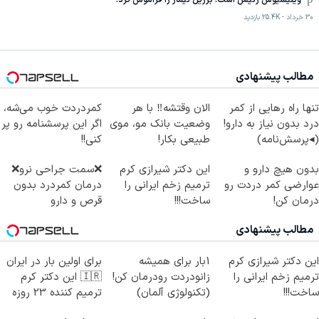
وینیسیوس رئیس است: برزیل نیمار را فراموش کرد!
30 خرداد
-
25.4K
بازدید
مطالب پیشنهادی
تنها راه رهایی از کمر
الان وقتشه‼️ با هر
کمردردت خوب می‌شه،
درد بدون نیاز به دارو!
وضعیت بانک مو، موی
اگر این پرسشنامه رو پر
(◂پرسش‌نامه)
طبیعی بکار!
کنی!!
بدون هیچ دارو و
این دکتر شیرازی کرم
❌سمت جراحی نرو❌
عوارضی کمر دردت رو
ترمیم زخم ایرانی را
درمان کمردرد بدون
درمان کن!
ساخت!!!
قرص و دارو
(پرسش‌نامه)
مطالب پیشنهادی
این دکتر شیرازی کرم
1بار برای همیشه
برای اولین بار در ایران
ترمیم زخم ایرانی را
زانودردت رودرمان کن!
🇮🇷 این دکتر کرم
ساخت!!!
(تکنولوژی آلمان)
ترمیم کننده 23 روزه
◂پرسشنامه▸
ساخت!