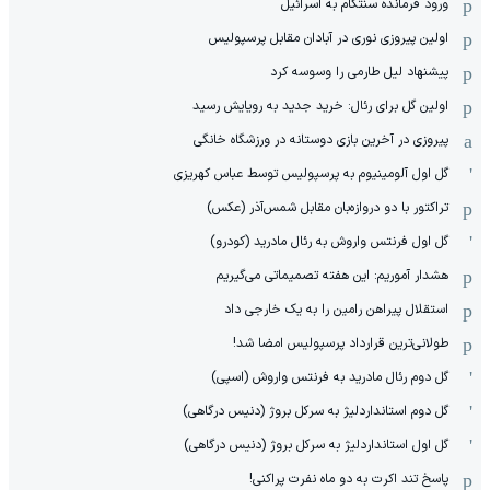
ورود فرمانده سنتکام به اسرائیل
اولین پیروزی نوری در آبادان مقابل پرسپولیس
پیشنهاد لیل طارمی را وسوسه کرد
اولین گل برای رئال: خرید جدید به رویایش رسید
پیروزی در آخرین بازی دوستانه در ورزشگاه خانگی
گل اول آلومینیوم به پرسپولیس توسط عباس کهریزی
تراکتور با دو دروازه‌بان مقابل شمس‌آذر (عکس)
گل اول فرنتس واروش به رئال مادرید (کودرو)
هشدار آموریم: این هفته تصمیماتی می‌گیریم
استقلال پیراهن رامین را به یک خارجی داد
طولانی‌ترین قرارداد پرسپولیس امضا شد!
گل دوم رئال مادرید به فرنتس واروش (اسپی)
گل دوم استانداردلیژ به سرکل بروژ (دنیس درگاهی)
گل اول استانداردلیژ به سرکل بروژ (دنیس درگاهی)
پاسخ تند اکرت به دو ماه نفرت پراکنی!