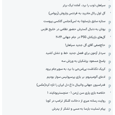
سپاهان ذوب را برد، آماده لیگ برتر
گل اول رئال مادرید به فرنتس واروش (ریواس)
ستاره سابق بارسلونا به لس‌آنجلس گلکسی پیوست
یونان به دنبال گسترش حضور نظامی در خلیج فارس
گل‌های بازیکنان PSG در جام جهانی 2026
حاج‌صفی آقای گل جدید سپاهان!
سردار آزمون برای فصل جدید خط و نشان کشید
پاسخ مسعود پزشکیان به ورزش سه
کریک نگذاشت پی‌اس‌جی با برد به سوپرجام برود
ادعای آلومینیوم: بر بازی پرسپولیس سوار بودیم
فدراسیون جهانی والیبال داغ دل ایران را تازه کرد(عکس)
خلاصه بازی پاری سن ژرمن 1 - منچستریونایتد 1
روایت رسانه عبری از دخالت آشکار ترامپ در کوبا
پیام تسلیت بارسا به مسی و تشکر از پدرش