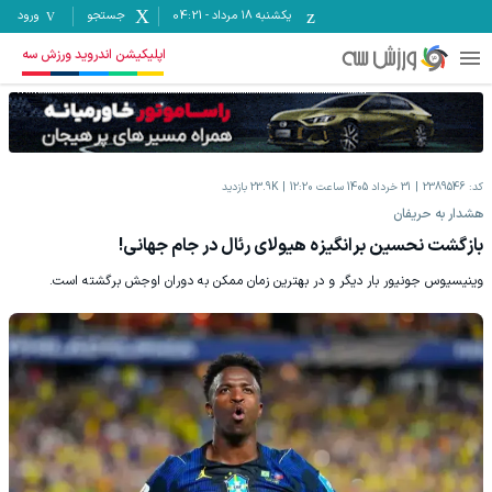
یکشنبه ۱۸ مرداد
-
04:21
جستجو
ورود
اپلیکیشن اندروید ورزش سه
کد:
2389546
31 خرداد 1405 ساعت 12:20
23.9K
بازدید
هشدار به حریفان
بازگشت نحسین برانگیزه هیولای رئال در جام جهانی!
وینیسیوس جونیور بار دیگر و در بهترین زمان ممکن به دوران اوجش برگشته است.