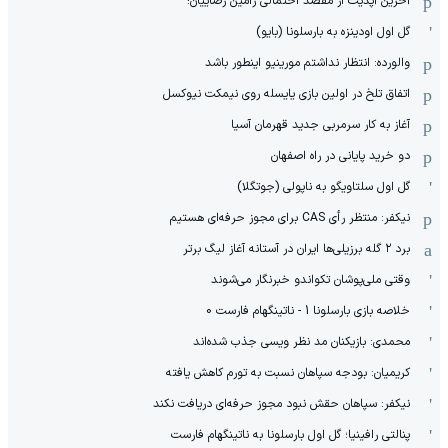
آخرین آپدیت از مقصد احتمالی رامین رضاییان!
گل اول اودینزه به بارسلونا (بایو)
والورده: انتظار نداشتم مورینیو اینطور باشد
اتفاق تلخ در اولین بازی یایسله روی نیمکت نیوکسل
آغاز به کار سرمربی جدید قهرمان آسیا
دو خرید پایانی در راه اصفهان
گل اول سلتاویگو به ناپولی (جوتگلا)
نیکفر: منتظر رأی CAS برای مجوز حرفه‌ای هستیم
برد ۲ گله برزیلی‌ها ایران در آستانه آغاز لیگ برتر
وقتی ملی‌پوشان تکواندو خبرنگار می‌شوند
خلاصه بازی بارسلونا 1 - ناتینگهام فارست 0
محمدی: بازیکنان مد نظر ویسی جذب شده‌اند
کریمیان: بودجه سپاهان نسبت به تورم کاهش یافته
نیکفر: سپاهان حقش نبود مجوز حرفه‌ای دریافت نکند
پنالتی رافینیا؛ گل اول بارسلونا به ناتینگهام فارست