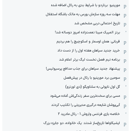
مورینیو: برناردو با شرایط بدی به رئال اضافه شده
مهلت سه روزه سازمان بورس به مالک باشگاه استقلال
تاریخ احتمالی دربی مشخص شد
برنز المپیک مبینا نعمت‌زاده امروز دوساله شد!
قربانی: همان اوسمار و اسکوچیچ را هم بردیم
خرید جدید سپاهان هفته اول را از دست داد
برنامه نیم فصل نخست لیگ برتر اعلام شد
پیشنهاد جدید سپاهان برای جذب مدافع پرسپولیس!
سومین برد مورینیو با رئال در پیش‌فصل
گل اول ناپولی به سلتاویگو (دی لورنزو)
مسی برای سخت‌ترین سفر زندگی‌اش آماده می‌شود
آبی‌پوشان شایعه درگیری مدیریتی را تکذیب کردند
خلاصه بازی فرنتس واروش 1 - رئال مادرید 2
ایشیکاوا‌ها تاریخ‌ساز شدند: یک خانواده، دو جایزه بزرگ