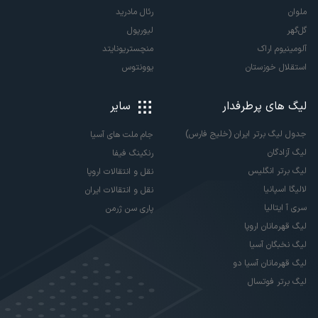
ملوان
رئال مادرید
گل‌گهر
لیورپول
آلومینیوم اراک
منچستریونایتد
استقلال خوزستان
یوونتوس
لیگ های پرطرفدار
سایر
جدول لیگ برتر ایران (خلیج فارس)
جام ملت های آسیا
لیگ آزادگان
رنکینگ فیفا
لیگ برتر انگلیس
نقل و انتقالات اروپا
لالیگا اسپانیا
نقل و انتقالات ایران
سری آ ایتالیا
پاری سن ژرمن
لیگ قهرمانان اروپا
لیگ نخبگان آسیا
لیگ قهرمانان آسیا دو
لیگ برتر فوتسال