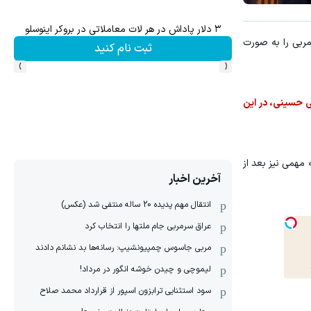
ش سهام گوگل سود کسب کنی؟
ترید XAUUSD با اسپرد از صفر پیپ
بی را به صورت
ثبت نام کنید
›
‹
ی حسینی، در این
 مهمی نیز بعد از
آخرین اخبار
انتقال مهم پدیده 20 ساله منتفی شد (عکس)
عراق سرمربی جام ملتها را انتخاب کرد
مربی جاسوس چمپیونشیپ: رسانه‌ها بد نشانم دادند
لیموچی و چیدن خوشه انگور در مرداد!
سود استثنایی ترابزون اسپور از قرارداد محمد صلاح