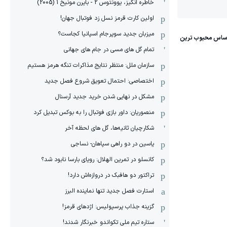
خاطره انگیز، یوونتوس 2 - بایرن مونیخ 1 (2005)
اولین کارت قرمز نسل زد فوتبال جهان!
میزبان جدید سوپرجام اسپانیا کجاست؟
تمام گل های مسی در جام های جهانی
سازمان ملل: منتظر نتایج مذاکرات تنگه هرمز هستیم
اختصاصی: احتمال تعویق شروع فصل جدید
مشکل در نهایی شدن خرید جدید آرسنال
منصوریان: داور بازی فوتبال را به بوکس تبدیل کرد
شکارچیان ثانیه‌ها، گل های لحظه آخر
یاسین در دو راهی سپاهان- نساجی
کانسلو در تمرین الهلال: رویای بارسا نابود شد؟
تراکتور دو هافبک در دروازه‌اش دارد!
استارت فصل جدید تنها نماینده البرز
گزینه جذاب پرسپولیس: اژدهای قرمز!
ستاره تیم ملی تکواندو خبرنگار شدند!