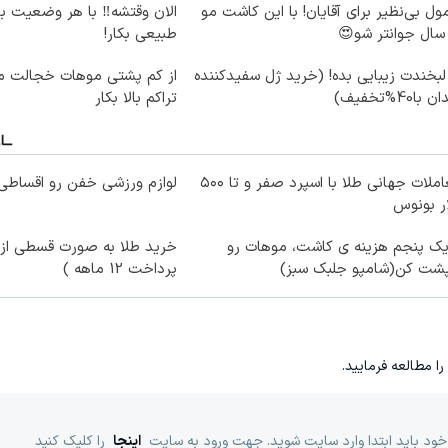
ول بی‌نظیر برای آقایان! با این کاشت مو
الان وقتشه‼️ با هر وضعیت ب
طبیعی بکار!
لبخندت زیبایی بده! (خرید ژل سفیدکننده
از کم پشتی موهات خجالت می
 با40%تخفیف)
تراکم بالا بکار
معاملات جهانی طلا با اسپرد صفر و تا ۵۰۰
لوازم ورزشی خفن رو اقساطی 
ر بونوس
یک پنجم هزینه ی کاشت، موهات رو
خرید طلا به صورت قسطی از د
پشت کن(شامپو جلبک سبز)
پرداخت 12 ماهه )
را مطالعه فرمایید.
خود باید ابتدا وارد سایت شوید. جهت ورود به سایت
اینجا
را کلیک کنید