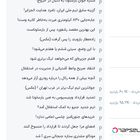
ستاره جوان بارسلونا به دنبال در خروج!
گزینه سابق تیم ملی ایران، نامزد هدایت الجزایر!
جابه‌جایی ۸۳۰ کیلومتری غیرت به‌خاطر کانیه وست!
این بهترین مقصد رشفورد پس از بارسلوناست
زاده‌عطار بازوبند را پس گرفت (عکس)
با این وضع، سیتی ششم یا هفتم می‌شود!
قشم جزیره‌ای که می‌خواهد لیگ برتری شود
انتقاد صریح واعظ آشتیانی از مدیریت در استقلال
آنچه بیش از همه رئال را درباره رودری آزار می‌دهد
جوانترین تیم لیگ برتر در غرب تهران ! (عکس)
-
60.1K
بازدید
تمدید قرارداد وینیسیوس به ضرر بارسلونا شد
-
95.3K
بازدید
تیم جدید جنپو به کمک استقلال آمد؟
خریدهای جنون‌آمیز چلسی تمامی ندارد!
امضای مرا جعل کردند تا قرارداد را منسوخ کنند
موناکو مشتری ستاره جنجالی سری آ شد