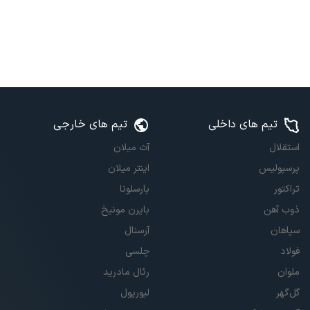
تیم های داخلی
تیم های خارجی
استقلال
آث میلان
پرسپولیس
اینتر میلان
تراکتور
بارسلونا
ذوب آهن
بایرن مونیخ
سپاهان
آرسنال
فولاد
چلسی
ملوان
رئال مادرید
گل‌گهر
لیورپول