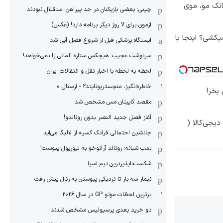
انک مو، موی
چینی: بعضی بازیکنان در حد پیراهن استقلال نبودند
آزمون برای 7 روز دیگر برنامه دارد! (عکس)
کشی؟ اینجا با
ایستگاه پزشکی قبل از شروع فصل آبی شد
سرنوشت عجیب: هیچکس ستاره آلمانی را نمی‌خواهد!
لحظه به لحظه با اخبار نقل و انتقالات ایران
خاطره‌انگیز، منچستریونایتد2 - آرسنال 0
بخر!
مقصد کاپیتان مس مشخص شد
آغاز فصل جدید النصر بدون رونالدو!
یجی‌کالا (
جانشین احتمالی فرانک کسیه از لالیگا می‌آید
بمب شبانه: رونالد آرائوخو به لیورپول پیوست!
شکست‌ناپذیرترین تیم آسیا
نیمار سه بار تا نزدیکی پیوستن به رئال پیش رفت
برترین لحظات موتو GP در سال 2026
دو خرید بعدی پرسپولیس مشخص شدند