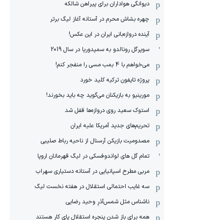
دیوانگی هواداران برای پیراهن شالکه
چهره بشاش محرم در آستانه آغاز لیگ برتر
آینده دروازه‌بانی ایران در این عکس!
سوپرگل رونالدو به سمپدوریا در سال 2019
می‌خواهم با 4 بمب مسی را منفجر کنم!
پروژه تایفون ترکیه کلید خورد
مورینیو به بازیکنان می‌گوید چه باید بخورند!
استوک سعید روی دروازه‌ها قفل شد
تحریم‌های جدید آمریکا علیه ایران
مصدومیت بازیکن آرسنال از ناحیه رباط صلیبی
تمام گل های لواندوفسکی در لیگ قهرمانان اروپا
مربی مطرح اسپانیایی در آستانه دستیاری سهراب
سه غایب احتمالی استقلال در هفته نخست لیگ
ناشناس مثل شمس‌آذرِ وحید رضایی
همه برای باز شدن پنجره استقلال پای کار هستند