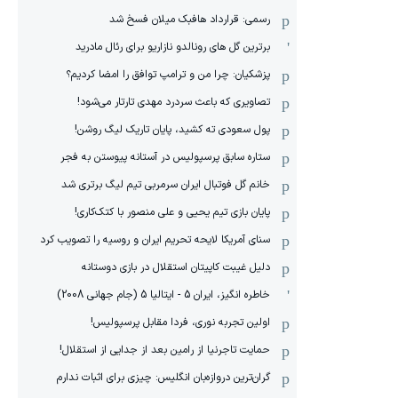
رسمی: قرارداد هافبک میلان فسخ شد
برترین گل های رونالدو نازاریو برای رئال مادرید
پزشکیان: چرا من و ترامپ توافق را امضا کردیم؟
تصاویری که باعث سردرد مهدی تارتار می‌شود!
پول سعودی ته کشید، پایان تاریک لیگ روشن!
ستاره سابق پرسپولیس در آستانه پیوستن به فجر
خانم گل فوتبال ایران سرمربی تیم لیگ برتری شد
پایان بازی تیم یحیی و علی منصور با کتک‌کاری!
سنای آمریکا لایحه تحریم ایران و روسیه را تصویب کرد
دلیل غیبت کاپیتان استقلال در بازی دوستانه
خاطره انگیز، ایران 5 - ایتالیا 5 (جام جهانی 2008)
اولین تجربه نوری، فردا مقابل پرسپولیس!
حمایت تاجرنیا از رامین بعد از جدایی از استقلال!
گران‌ترین دروازه‌بان انگلیس: چیزی برای اثبات ندارم