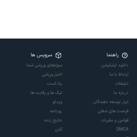
راهنما
سرویس ها
دانلود اپلیکیشن
سوژه‌های ورزشی شما
ارتباط با ما
اخبار ورزشی
تبلیغات
پادکست
درباره ما
لیگ ها و رقابت ها
ابزار توسعه دهندگان
ویدئو
فرصت های شغلی
روزنامه
قوانین و مقررات
نتایج زنده
DMCA
آنتن