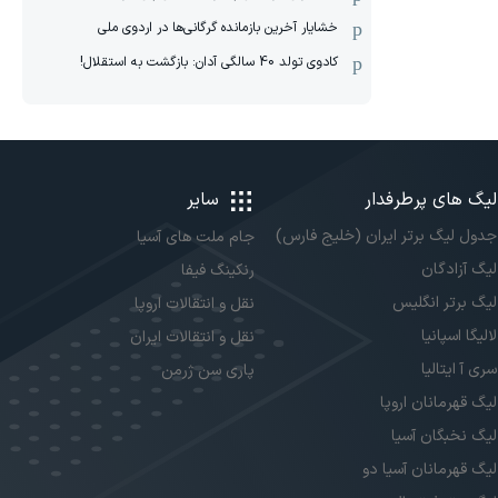
خشایار آخرین بازمانده گرگانی‌ها در اردوی ملی
کادوی تولد 40 سالگی آدان: بازگشت به استقلال!
لیگ های پرطرفدار
سایر
جدول لیگ برتر ایران (خلیج فارس)
جام ملت های آسیا
لیگ آزادگان
رنکینگ فیفا
لیگ برتر انگلیس
نقل و انتقالات اروپا
لالیگا اسپانیا
نقل و انتقالات ایران
سری آ ایتالیا
پاری سن ژرمن
لیگ قهرمانان اروپا
لیگ نخبگان آسیا
لیگ قهرمانان آسیا دو