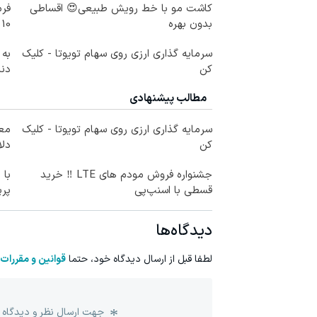
کاشت مو با خط رویش طبیعی😍 اقساطی
فرم
بدون بهره
10 سال جوانتر شو😍
سرمایه گذاری ارزی روی سهام تویوتا - کلیک
به 
کن
دندان
مطالب پیشنهادی
سرمایه گذاری ارزی روی سهام تویوتا - کلیک
کن
دلا
جشنواره فروش مودم های LTE ‼️ خرید
با 
قسطی با اسنپ‌پی
پر
دیدگاه‌ها
لطفا قبل از ارسال دیدگاه خود، حتما
قوانین و مقررات
جهت ارسال نظر و دیدگاه 