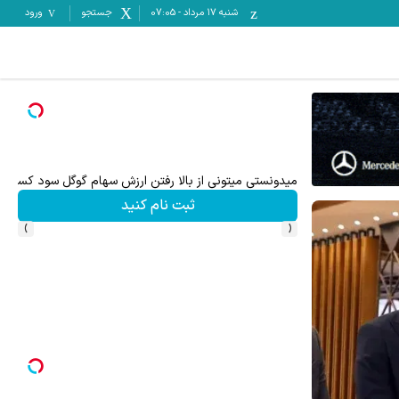
شنبه ۱۷ مرداد
-
07:05
جستجو
ورود
ترید EURUSD با اسپرد از صفر پیپ
ثبت نام کنید
›
‹