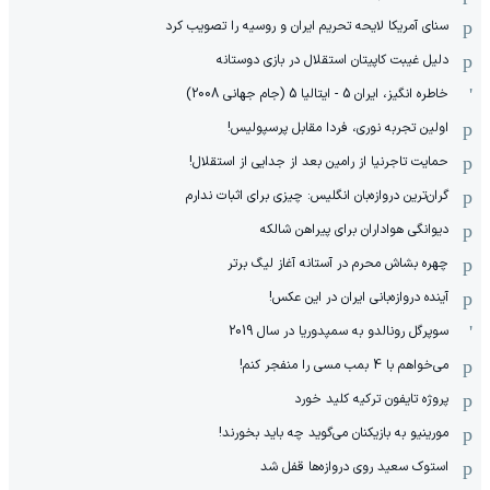
سنای آمریکا لایحه تحریم ایران و روسیه را تصویب کرد
دلیل غیبت کاپیتان استقلال در بازی دوستانه
خاطره انگیز، ایران 5 - ایتالیا 5 (جام جهانی 2008)
اولین تجربه نوری، فردا مقابل پرسپولیس!
حمایت تاجرنیا از رامین بعد از جدایی از استقلال!
گران‌ترین دروازه‌بان انگلیس: چیزی برای اثبات ندارم
دیوانگی هواداران برای پیراهن شالکه
چهره بشاش محرم در آستانه آغاز لیگ برتر
آینده دروازه‌بانی ایران در این عکس!
سوپرگل رونالدو به سمپدوریا در سال 2019
می‌خواهم با 4 بمب مسی را منفجر کنم!
پروژه تایفون ترکیه کلید خورد
مورینیو به بازیکنان می‌گوید چه باید بخورند!
استوک سعید روی دروازه‌ها قفل شد