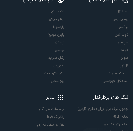
استقلال
آث میلان
پرسپولیس
اینتر میلان
تراکتور
بارسلونا
ذوب آهن
بایرن مونیخ
سپاهان
آرسنال
فولاد
چلسی
ملوان
رئال مادرید
گل‌گهر
لیورپول
آلومینیوم اراک
منچستریونایتد
استقلال خوزستان
یوونتوس
لیگ های پرطرفدار
سایر
جدول لیگ برتر ایران (خلیج فارس)
جام ملت های آسیا
لیگ آزادگان
رنکینگ فیفا
لیگ برتر انگلیس
نقل و انتقالات اروپا
لالیگا اسپانیا
نقل و انتقالات ایران