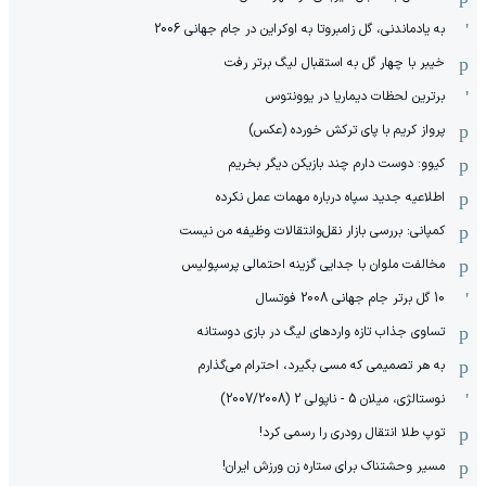
به یادماندنی، گل زامبروتا به اوکراین در جام جهانی 2006
خیبر با چهار گل به استقبال لیگ برتر رفت
برترین لحظات دیماریا در یوونتوس
پرواز کریم با پای ترکش خورده (عکس)
کیوو: دوست دارم چند بازیکن دیگر بخریم
اطلاعیه جدید سپاه درباره مهمات عمل نکرده
کمپانی: بررسی بازار نقل‌وانتقالات وظیفه من نیست
مخالفت ملوان با جدایی گزینه احتمالی پرسپولیس
10 گل برتر جام جهانی 2008 فوتسال
تساوی جذاب تازه واردهای لیگ در بازی دوستانه
به هر تصمیمی که مسی بگیرد، احترام می‌گذارم
نوستالژی، میلان 5 - ناپولی 2 (2007/2008)
توپ طلا انتقال رودری را رسمی کرد!
مسیر وحشتناک برای ستاره زن ورزش ایران!