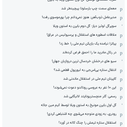
معمای سمت چپ بارسلونا پیچیده‌تر شد
مدیرعامل ذوب‌آهن: هنوز نمی‌دانم چرا پورموسوی رفت!
سوپرگل لوئیز دیاز؛ گل دوم بایرن به استون ویلا
ملاقات اسطوره های استقلال و پرسپولیس در عراق!
پیاتزا نیامده یک بازیکن تیم ملی را خط زد!
در رئال مادرید ما را احمق فرض کرده‌اند
سیو های درخشان خردسال ترین دروازبان جهان!
انتقال ستاره پی‌اس‌جی به لیورپول قطعی شد؟
کاپیتان تیم ملی در استقلال ماندنی شد
این 10 نفر به عروسی رونالدو دعوت نمی‌شوند!
رسمی: گلر منچستریونایتد لالیگایی شد
گل اول بایرن مونیخ به استون ویلا توسط کیم مین جائه
رودری، به زودی متوجه می‌شوی چه اشتباهی کردی!
استقلال ستاره تیمش را چنگ کاله در آورد!