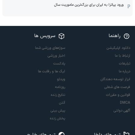
ورود پیاتزا به ایران برای بزرگ‌ترین ماموریت سال
راهنما
سرویس ها
دانلود اپلیکیشن
سوژه‌های ورزشی شما
ارتباط با ما
اخبار ورزشی
تبلیغات
پادکست
درباره ما
لیگ ها و رقابت ها
ابزار توسعه دهندگان
ویدئو
فرصت های شغلی
روزنامه
قوانین و مقررات
نتایج زنده
DMCA
آنتن
آگهی دولتی
پیش بینی
پخش زنده
تیم های داخلی
تیم های خارجی