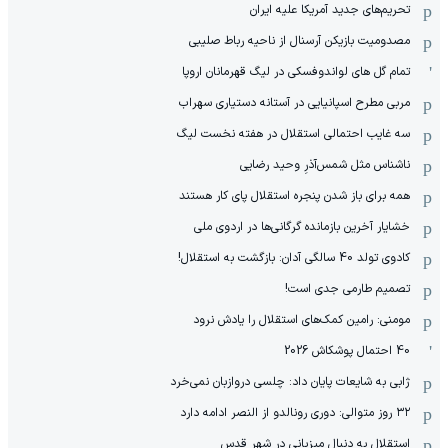
تحریم‌های جدید آمریکا علیه ایران
مصدومیت بازیکن آرسنال از ناحیه رباط صلیبی
تمام گل های لواندوفسکی در لیگ قهرمانان اروپا
مربی مطرح اسپانیایی در آستانه دستیاری سهراب
سه غایب احتمالی استقلال در هفته نخست لیگ
ناشناس مثل شمس‌آذرِ وحید رضایی
همه برای باز شدن پنجره استقلال پای کار هستند
خشایار آخرین بازمانده گرگانی‌ها در اردوی ملی
کادوی تولد 40 سالگی آدان: بازگشت به استقلال!
تصمیم طارمی جدی است!
مومنی: رامین کمک‌های استقلال را یادش نرود
40 احتمال پوشکاش 2026
ژابی به شایعات پایان داد: چلسی دروازبان نمی‌خرد
۳۲ روز متوالی: دوری رونالدو از النصر ادامه دارد
استقلال به دنبال میزبانی در شهر قدس