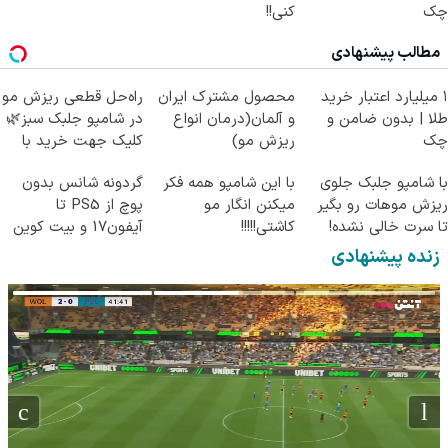
چک
کنی!!
مطالب پیشنهادی
۱ میلیارد اعتبار خرید
محصول مشترک ایران
راه‌حل قطعی ریزش مو
طلا | بدون ضامن و
و آلمان(درمان انواع
در شامپو جلبک سبز🌿
چک
ریزش مو)
کلیک جهت خرید با
تخفیف
با شامپو جلبک جلوی
با این شامپو همه فکر
گردونه شانس بدون
ریزش موهات رو بگیر
میکنن انگار مو
پوچ از PS5 تا
تا سرت خالی نشده!
کاشتی!!!!!
آیفون17 و بیت کوین
🔥
زنده پیشنهادی