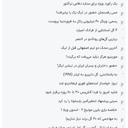
یک رکورد ویژه برای ستاره دفاعی تراکتور
مس رفسنجان حضور در لیگ یک را پذیرفت!
رسمی: وینگر 60 میلیونی رئال به فیورنتینا پیوست
6 گل استثنایی از فرانک لمپارد
برترین گل‌های رونالدو در النصر
آخرین محک دو تیم اصفهانی قبل از لیگ
مورینیو هرگز نباید می‌رفت که برگردد!
حضور دختران و پسران ایران در نیشن لیگز!
به یادماندنی، گل دلپیرو به اینتر (1998)
نروژ خواستار استعفای فوری اینفانتینو شد
شاید امروز یا فردا آتش‌بس ۳۰ تا ۶۰ روزه برقرار شود
سیتی پیشنهاد تحقیرآمیز بارسلونا را رد کرد
خلاصه بازی بایرن مونیخ 2 - استون ویلا 1
به مهاجمی که 20 گل بزند نیاز نداریم!
ضربه استثنائی گومس؛ گل اول استون ویلا به بایرن