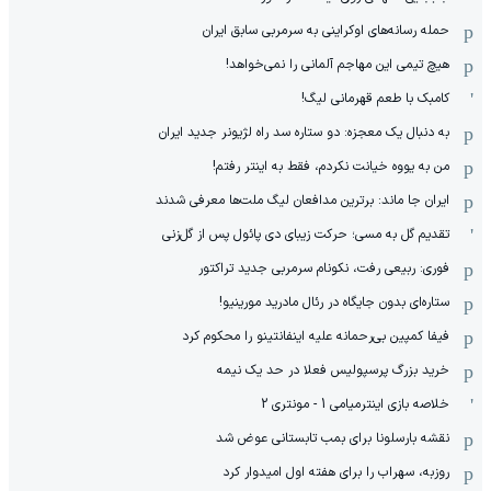
حمله رسانه‌های اوکراینی به سرمربی سابق ایران
هیچ‌ تیمی این مهاجم آلمانی را نمی‌خواهد!
کامبک با طعم قهرمانی لیگ!
به دنبال یک معجزه: دو ستاره سد راه لژیونر جدید ایران
من به یووه خیانت نکردم، فقط به اینتر رفتم!
ایران جا ماند: برترین مدافعان لیگ ملت‌ها معرفی شدند
تقدیم گل به مسی؛ حرکت زیبای دی پائول پس از گل‌زنی
فوری: ربیعی رفت، نکونام سرمربی جدید تراکتور
ستاره‌ای بدون جایگاه در رئال مادرید مورینیو!
فیفا کمپین بی‌رحمانه علیه اینفانتینو را محکوم کرد
خرید بزرگ پرسپولیس فعلا در حد یک نیمه
خلاصه بازی اینترمیامی 1 - مونتری 2
نقشه بارسلونا برای بمب تابستانی عوض شد
روزبه، سهراب را برای هفته اول امیدوار کرد