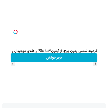
70% تخفیف ویژه جین وست + خرید در4 قسطه
مشاهده و خرید
›
‹