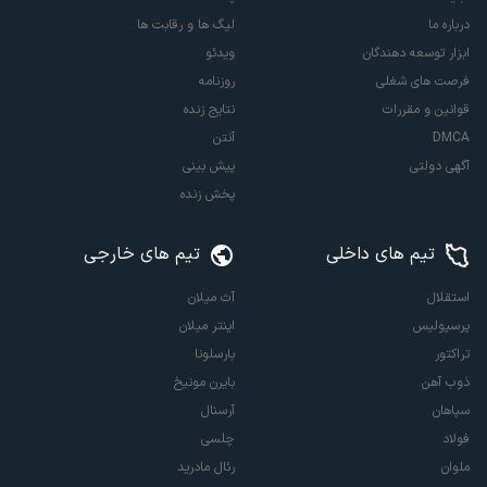
درباره ما
لیگ ها و رقابت ها
ابزار توسعه دهندگان
ویدئو
فرصت های شغلی
روزنامه
قوانین و مقررات
نتایج زنده
DMCA
آنتن
آگهی دولتی
پیش بینی
پخش زنده
تیم های داخلی
تیم های خارجی
استقلال
آث میلان
پرسپولیس
اینتر میلان
تراکتور
بارسلونا
ذوب آهن
بایرن مونیخ
سپاهان
آرسنال
فولاد
چلسی
ملوان
رئال مادرید