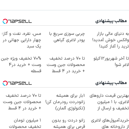
مطالب پیشنهادی
به دنیای عالی بازار
چربی سوزی سریع با
مس، نقره، نفت و گاز؛
والکس خوش آمدید!
پودر لاغری گیاهی
چهار دارایی جهانی در
ترید را آغاز کنید!
یک سبد
تا آخر شهریور12کیلو
تا 70 درصد تخفیف
70% تخفیف ویژه جین
لاغر شو!
محصولات جین وست
وست + خرید در4
+ خرید در 4 قسط
قسطه
مطالب پیشنهادی
بهترین قیمت داروهای
1بار برای همیشه
تا 70 درصد تخفیف
لاغری، با ۱ میلیون
زانودردت رودرمان کن!
محصولات جین وست
تخفیف و ارسال از
(تکنولوژی آلمان)
+ خرید در 4 قسط
داروخانه‌
◂پرسشنامه▸
خریدآمپول‌های لاغری
زانو دردت رو بدون
۱ میلیون تومان
از داروخانه های
قرص برای همیشه
تخفیف محصولات