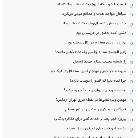
قیمت طلا و سکه امروز یکشنبه ۱۸ مرداد ۱۴۰۵
سپاهان مهاجم هدف و مدافع میانی می‌گیرد
جدول پخش زنده بازی‌های یکشنبه 18 مرداد
دشان آماده حضور در عربستان بود
برناردو: اولین هفته‌ام در رئال سخت بود
ژابی آلونسو: ستاره چلسی یک مانع ذهنی داشت!
راز شماره عجیب ستاره جدید آرسنال
شروع ماجراجویی مهاجم اسبق استقلال در لیگ دو
چرا تمام دنیا تد لاسو را دوست دارند؟
لیست خرید پرسپولیس با 10 چهره جدید!
مهمان‌ ویژه نفتی‌ها در نقطه مرزی تهران! (عکس)
فابرگاس: مربیگری را مدیون دو نفر هستم
پیروز: فجر بعد از خداحافظی برای مذاکره زنگ زد!
مقصد آمریکایی برای کاپیتان سابق اسپانیا
نسخه سهراب برای عبور از محدودیت‌های استقلال