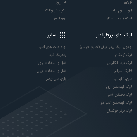
گل‌گهر
لیورپول
آلومینیوم اراک
منچستریونایتد
استقلال خوزستان
یوونتوس
لیگ های پرطرفدار
سایر
جدول لیگ برتر ایران (خلیج فارس)
جام ملت های آسیا
لیگ آزادگان
رنکینگ فیفا
لیگ برتر انگلیس
نقل و انتقالات اروپا
لالیگا اسپانیا
نقل و انتقالات ایران
سری آ ایتالیا
پاری سن ژرمن
لیگ قهرمانان اروپا
لیگ نخبگان آسیا
لیگ قهرمانان آسیا دو
لیگ برتر فوتسال