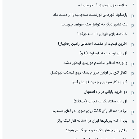
خلاصه بازی اودینزه 1 - بارسلونا 0
بارسلونا قهرمانی تورنمنت سه‌جانبه را از دست داد
یک کشور دیگر به توافق مکه خواهد پیوست
خالاصه بازی ناپولی 1 - سلتاویگو 1
آخرین آپدیت از مقصد احتمالی رامین رضاییان!
گل اول اودینزه به بارسلونا (بایو)
والورده: انتظار نداشتم مورینیو اینطور باشد
اتفاق تلخ در اولین بازی یایسله روی نیمکت نیوکسل
آغاز به کار سرمربی جدید قهرمان آسیا
دو خرید پایانی در راه اصفهان
گل اول سلتاویگو به ناپولی (جوتگلا)
نیکفر: منتظر رأی CAS برای مجوز حرفه‌ای هستیم
برد ۲ گله برزیلی‌ها ایران در آستانه آغاز لیگ برتر
وقتی ملی‌پوشان تکواندو خبرنگار می‌شوند