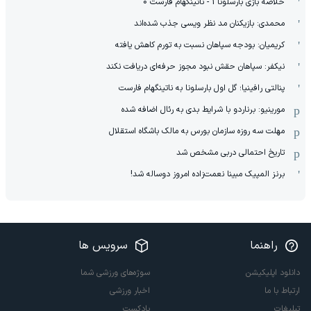
خلاصه بازی بارسلونا 1 - ناتینگهام فارست 0
محمدی: بازیکنان مد نظر ویسی جذب شده‌اند
کریمیان: بودجه سپاهان نسبت به تورم کاهش یافته
نیکفر: سپاهان حقش نبود مجوز حرفه‌ای دریافت نکند
پنالتی رافینیا؛ گل اول بارسلونا به ناتینگهام فارست
مورینیو: برناردو با شرایط بدی به رئال اضافه شده
مهلت سه روزه سازمان بورس به مالک باشگاه استقلال
تاریخ احتمالی دربی مشخص شد
برنز المپیک مبینا نعمت‌زاده امروز دوساله شد!
راهنما
سرویس ها
دانلود اپلیکیشن
سوژه‌های ورزشی شما
ارتباط با ما
اخبار ورزشی
تبلیغات
پادکست