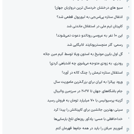
سیو های درخشان خردسال ترین دروازبان جهان!
انتقال ستاره پی‌اس‌جی به لیورپول قطعی شد؟
کاپیتان تیم ملی در استقلال ماندنی شد
این 10 نفر به عروسی رونالدو دعوت نمی‌شوند!
رسمی: گلر منچستریونایتد لالیگایی شد
گل اول بایرن مونیخ به استون ویلا توسط کیم مین جائه
رودری، به زودی متوجه می‌شوی چه اشتباهی کردی!
استقلال ستاره تیمش را چنگ کاله در آورد!
ورود پیاتزا به ایران برای بزرگ‌ترین ماموریت سال
جام باشگاه‌های جهان تا ۲۰۲۷ در سرزمین والیبال
گزینه پرسپولیس با ۷۰ میلیارد تومان به فروش رسید
سیتی بهترین جانشین برای کاپیتانش را پیدا کرد
خداحافظی با مسی؛ یادآور روزهای تلخ بارسایی‌ها
آموریم: میلان را باید در همه جام‌ها قهرمان کنم