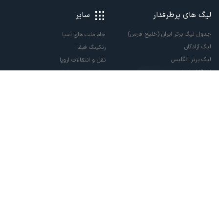
لیگ های پرطرفدار
سایر
جدول لیگ برتر ایران (خلیج فارس)
جام ملت های آسیا
لیگ آزادگان
رنکینگ فیفا
لیگ برتر انگلیس
نقل و انتقالات اروپا
لالیگا اسپانیا
نقل و انتقالات ایران
سری آ ایتالیا
پاری سن ژرمن
لیگ قهرمانان اروپا
لیگ نخبگان آسیا
لیگ قهرمانان آسیا دو
لیگ برتر فوتسال
تمام حقوق مادی و معنوی این سایت متعلق به ورزش سه می باشد. شما می توانید از
سایت ورزش سه در صورت پذیرش موافقت نامه کاربری استفاده نمایید.