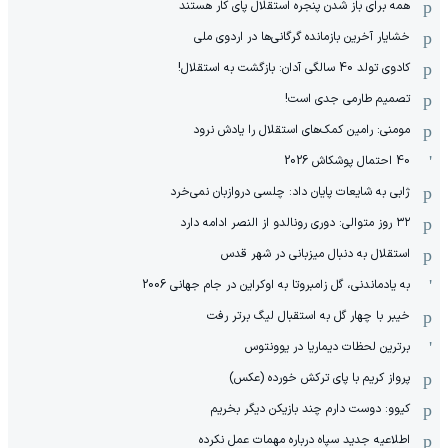
همه برای باز شدن پنجره استقلال پای کار هستند
خشایار آخرین بازمانده گرگانی‌ها در اردوی ملی
کادوی تولد 40 سالگی آدان: بازگشت به استقلال!
تصمیم طارمی جدی است!
مومنی: رامین کمک‌های استقلال را یادش نرود
40 احتمال پوشکاش 2026
ژابی به شایعات پایان داد: چلسی دروازبان نمی‌خرد
۳۲ روز متوالی: دوری رونالدو از النصر ادامه دارد
استقلال به دنبال میزبانی در شهر قدس
به یادماندنی، گل زامبروتا به اوکراین در جام جهانی 2006
خیبر با چهار گل به استقبال لیگ برتر رفت
برترین لحظات دیماریا در یوونتوس
پرواز کریم با پای ترکش خورده (عکس)
کیوو: دوست دارم چند بازیکن دیگر بخریم
اطلاعیه جدید سپاه درباره مهمات عمل نکرده