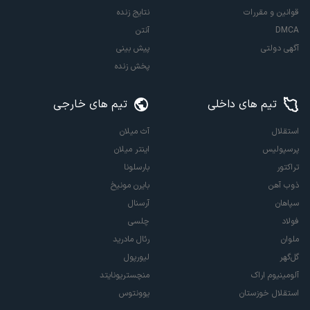
قوانین و مقررات
نتایج زنده
DMCA
آنتن
آگهی دولتی
پیش بینی
پخش زنده
تیم های داخلی
تیم های خارجی
استقلال
آث میلان
پرسپولیس
اینتر میلان
تراکتور
بارسلونا
ذوب آهن
بایرن مونیخ
سپاهان
آرسنال
فولاد
چلسی
ملوان
رئال مادرید
گل‌گهر
لیورپول
آلومینیوم اراک
منچستریونایتد
استقلال خوزستان
یوونتوس