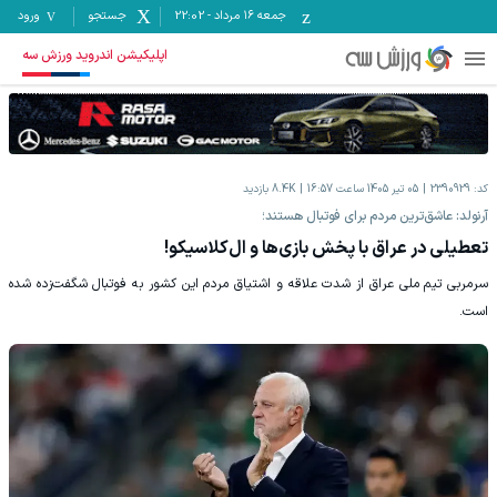
جمعه ۱۶ مرداد
-
22:02
جستجو
ورود
اپلیکیشن اندروید ورزش سه
کد:
2390929
05 تیر 1405 ساعت 16:57
8.4K
بازدید
آرنولد: عاشق‌ترین مردم برای فوتبال هستند؛
تعطیلی در عراق با پخش بازی‌ها و ال‌کلاسیکو!
سرمربی تیم ملی عراق از شدت علاقه و اشتیاق مردم این کشور به فوتبال شگفت‌زده شده
است.