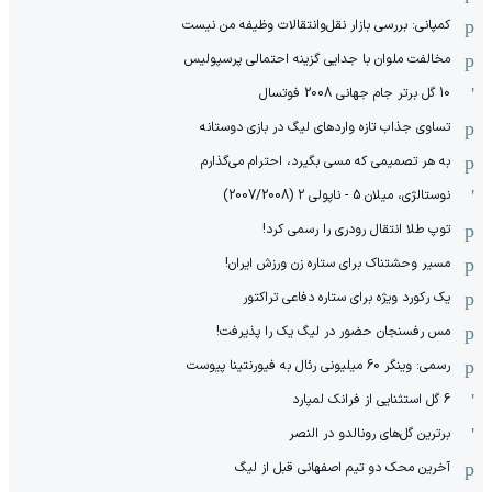
کمپانی: بررسی بازار نقل‌وانتقالات وظیفه من نیست
مخالفت ملوان با جدایی گزینه احتمالی پرسپولیس
10 گل برتر جام جهانی 2008 فوتسال
تساوی جذاب تازه واردهای لیگ در بازی دوستانه
به هر تصمیمی که مسی بگیرد، احترام می‌گذارم
نوستالژی، میلان 5 - ناپولی 2 (2007/2008)
توپ طلا انتقال رودری را رسمی کرد!
مسیر وحشتناک برای ستاره زن ورزش ایران!
یک رکورد ویژه برای ستاره دفاعی تراکتور
مس رفسنجان حضور در لیگ یک را پذیرفت!
رسمی: وینگر 60 میلیونی رئال به فیورنتینا پیوست
6 گل استثنایی از فرانک لمپارد
برترین گل‌های رونالدو در النصر
آخرین محک دو تیم اصفهانی قبل از لیگ