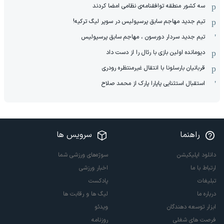
سه کشور منطقه توافقنامه‌ی نظامی امضا کردند
تیم جدید مهاجم سابق پرسپولیس در سوپر لیگ ترکیه!
تیم جدید سردار دورسون ، مهاجم سابق پرسپولیس
دیومانده اولین بازی با رئال را از دست داد
قربانیان بارسلونا با انتقال غیرمنتظره رودری
استقبال استثنایی پاپارا پارک از محمد صلاح
راهنما
سرویس ها
دانلود اپلیکیشن
سوژه‌های ورزشی شما
ارتباط با ما
اخبار ورزشی
تبلیغات
پادکست
درباره ما
لیگ ها و رقابت ها
ابزار توسعه دهندگان
ویدئو
فرصت های شغلی
روزنامه