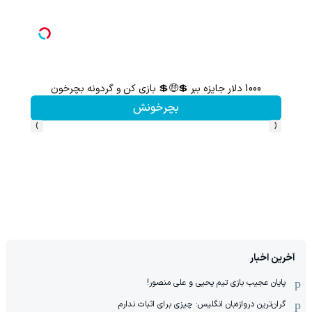
1000 دلار جایزه ببر 💲🤑💲 بازی کن و گردونه بچرخون
گردونه شانس بدون 
بچرخونش
›
‹
آخرین اخبار
پایان عجیب بازی تیم یحیی و علی منصور!
گران‌ترین دروازه‌بان انگلیس: چیزی برای اثبات ندارم