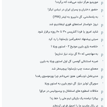
مورینیو هرگز نباید می‌رفت که برگردد!
حضور دختران و پسران ایران در نیشن لیگز!
به یادماندنی، گل دلپیرو به اینتر (1998)
نروژ خواستار استعفای فوری اینفانتینو شد
شاید امروز یا فردا آتش‌بس ۳۰ تا ۶۰ روزه برقرار شود
سیتی پیشنهاد تحقیرآمیز بارسلونا را رد کرد
خلاصه بازی بایرن مونیخ 2 - استون ویلا 1
به مهاجمی که 20 گل بزند نیاز نداریم!
ضربه استثنائی گومس؛ گل اول استون ویلا به بایرن
معمای سمت چپ بارسلونا پیچیده‌تر شد
مدیرعامل ذوب‌آهن: هنوز نمی‌دانم چرا پورموسوی رفت!
سوپرگل لوئیز دیاز؛ گل دوم بایرن به استون ویلا
ملاقات اسطوره های استقلال و پرسپولیس در عراق!
پیاتزا نیامده یک بازیکن تیم ملی را خط زد!
در رئال مادرید ما را احمق فرض کرده‌اند