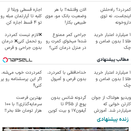
کمردرد؟ راه‌حلش
الان وقتشه‼️ با هر
اجاره‌ قسطی ویلا! از
اینجاست، نه توی
وضعیت بانک مو، موی
کلبه تا آپارتمان مبله رو
داروخونه
طبیعی بکار!
تو 4 قسط اجاره کن.
۱ میلیارد اعتبار خرید
جراحی کمر ممنوع
❌لازم نیست کمردرد
طلا | بدون ضامن و
شده! میخوای کمرت رو
رو تحمل کنی❌ درمان
چک
در منزل درمان کنی؟
بدون جراحی و قرص
((پرسش‌نامه))
(پرسشنامه)
مطالب پیشنهادی
۱ میلیارد اعتبار خرید
خداحافظی با کمردرد،
کمردردت خوب می‌شه،
طلا | بدون ضامن و
بدون قرص و آمپول
اگر این پرسشنامه رو پر
چک
کنی!!
ویدیو هولناک از جوان
گردونه شانس بدون
بهترین فرصت
کارتن خوابی که
پوچ از PS5 تا
سرمایه‌گذاری‼️ با 100
میلیاردر شد. آموزش
آیفون17 و بیت کوین
هزار تومان طلا بخر‼️
رایگان
🔥
زنده پیشنهادی