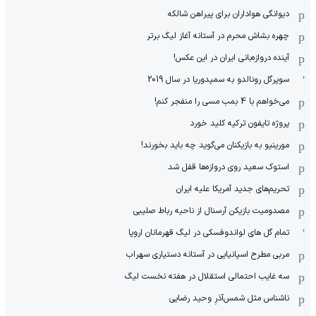
دیوانگی هواداران برای پیراهن شالکه
چهره بشاش محرم در آستانه آغاز لیگ برتر
آینده دروازه‌بانی ایران در این عکس!
سوپرگل رونالدو به سمپدوریا در سال 2019
می‌خواهم با 4 بمب مسی را منفجر کنم!
پروژه تایفون ترکیه کلید خورد
مورینیو به بازیکنان می‌گوید چه باید بخورند!
استوک سعید روی دروازه‌ها قفل شد
تحریم‌های جدید آمریکا علیه ایران
مصدومیت بازیکن آرسنال از ناحیه رباط صلیبی
تمام گل های لواندوفسکی در لیگ قهرمانان اروپا
مربی مطرح اسپانیایی در آستانه دستیاری سهراب
سه غایب احتمالی استقلال در هفته نخست لیگ
ناشناس مثل شمس‌آذرِ وحید رضایی