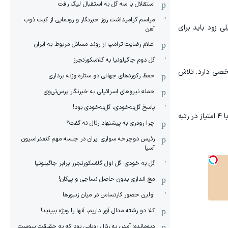
استقلال با سه گل به استقبال لیگ رفت
مراسم گرامیداشت روز خبرنگار و رونمایی از کیت ذوب
ی زود باید برای
آهن
اعلام رضایت ترامپ از روند مسائل مربوط به ایران
گل دوم جاگیلونیا به گلاسکورنجرز
شاخصی دارد. تلاش
حفظ رکوردهای جهانی دو ستاره وزنه برداری
حمله نیروهای اسرائیلی به خبرنگار پرس‌تی‌وی
پاسخ گل‌به‌خودی، گل‌به‌خودی بود!
تیم ملی مصر با ۵ امتیاز به عنوان تیم دوم گروه هفتم صعود کرد و در مرحله یک‌شانزدهم نهایی باید به مصاف استرالیا برود، تیمی که با ۴ امتیاز در رتبه
چرا رودری به پیشنهاد رئال نه گفت؟
رئیس دوچرخه سواری ایران در جلسه مهم کنفدراسیون
آسیا
گل به خودی؛ گل اول گلاسکورنجرز برابر جاگیلونیا
مچ اندازی بدون حاصل نساجی و پیکان!
اولین حضور کارتساس در میان زنبورها
کلا دو‌ رشته مدال آور داریم، آنها را ویژه ببینید!
دیومانده: آمدن به رئال رویایی بود که به حقیقت پیوست