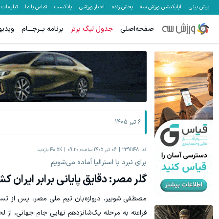
پیش بینی
اپلیکیشن ورزش سه
پخش زنده
اخبار ورزشی
پادکست
تماس با ما
تبلیغات
صفحه‌اصلی
جدول لیگ برتر
برنامه بــرجـــام
ویدیو
به بزرگترین جشنواره ایمپلنت تهران سر بزنید ! | فقط ۲۵ میلیون !
پیشنهاد ویژ
رزرورایگان نوبت
6 تیر 1405
کد:
2391148
06 تیر 1405 ساعت 09:20
40.5K
بازدید
برای نبرد با استرالیا آماده می‌شویم
گلر مصر: دقایق پایانی برابر ایران ک
مصطفی شوبیر، دروازه‌بان تیم ملی مصر، پس از تس
فراعنه به مرحله یک‌شانزدهم نهایی جام جهانی، از 