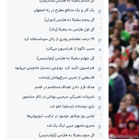
گل ششم بنفیکا به هارتس (شلدروپ)
یک گلر و یک مدافع مطرح در راه اصفهان
گل پنجم بنفیکا به هارتس (دوران)
گل اول هارتس به بنفیکا (رناد)
۹۹ درصد مطمئنم رودری از رئال سوءاستفاده کرد
مسیر ناگویا از فدراسیون می‌گذرد
گل چهارم بنفیکا به هارتس (پاولیدیس)
فدراسیون تأیید کرد: بونوچی دستیار مانچینی می‌شود
قاب‌هایی از تمرین سرخ‌پوشان پایتخت
هدف قرار دادن اهداف متخاصم در قشم
‏تمرینات نفس‌گیر سرمربی یونانی در تالار مشحون
بازی دوستانه بارسلونا لغو شد
اولین روز ویکتور مونیوز در ترکیب لیورپولی‌ها
مجری مشهور مربی لیگ یک شد
گل سوم بنفیکا به هارتس (پاولیدیس)