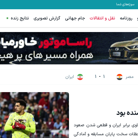
سوژه‌های شما
روزنامه
نقل و انتقالات
جام جهانی
گزارش تصویری
نتایج زنده
ه پیمان طالبی😍 سفارش سورملینا با تخفیف ویژه🔥
روش از بین بردن بوی عرق با روش مج
دریافت تخفیف
دریافت تخفیف
مصر
1
-
1
ایران
شنده بود
اوی برابر ایران و قطعی شدن صعود
لحظات سخت پایان مسابقه و آمادگی