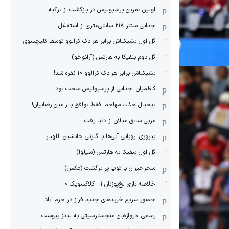
اولین تمرین پرسپولیس در بازگشت از ترکیه
جدایی سنتر ۲۱۸ سانتی‌متری از استقلال
گل اول بشیکتاش برابر هرادک کرالوو توسط کلیچسوی
گل دوم بنفیکا به هارتس (آرائوخو)
بشیکتاش برابر هرادک کرالوو 10 نفره شد!
کاظمیان: جدایی از پرسپولیس سخت بود
بیخیال جذب مهاجم: فقط توافق با رامین رضاییان!
مربی سابق میلان از دنیا رفت
پیروزی اروپایی آبی‌ها با گلزنی جانشین اللهیار
گل اول بنفیکا به هارتس (سیلوا)
سحرخیزان با توپ پر برگشت (عکس)
خلاصه بازی لخ‌پوزنان 1 - کلاکسویک 0
حضور سریع خریدهای جدید فراز در خرم آباد
رسمی: دروازه‌بان منچسترسیتی به لیدز پیوست