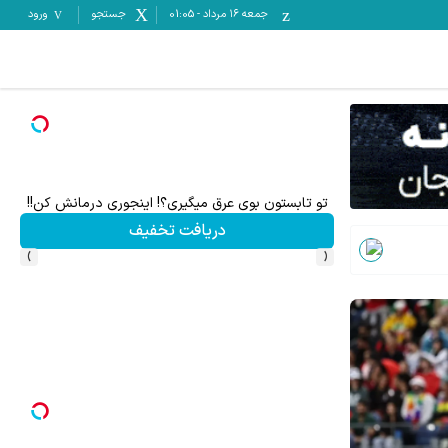
جمعه ۱۶ مرداد
-
01:05
جستجو
ورود
ری معروف (فیلم را ببینید)
تو تابستون بوی عرق میگیری؟! اینجوری درمانش کن!!
دریافت تخفیف
›
‹