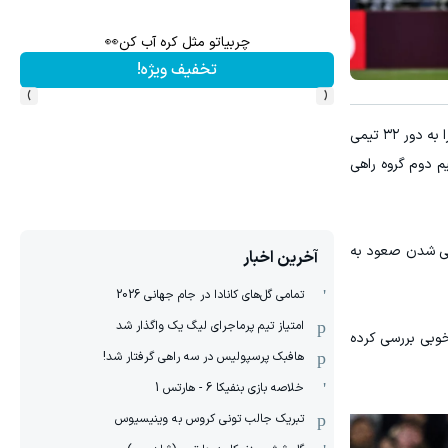
وب کن(تخفیف تا امشب)
چربیاتو مثل کره آب کن👀
تخفیف ویژه!
›
‹
در آخرین بازی مرحله گروهی برابر ایران به تساوی یک بر یک رسید و با این نتیجه، صعود خود را به دور ۳۲ تیمی
رگزار شد و شاگردان حسام حسن با ۵ امتیاز به عنوان تیم دوم گروه راهی
طعی شدن صعود به
آخرین اخبار
تمامی گل‌های کانادا در جام جهانی 2026
امتیاز تیم پرماجرای لیگ یک واگذار شد
خوبی بررسی کرده
هافبک پرسپولیس در سه راهی گرفتار شد!
خلاصه بازی بنفیکا 6 - هارتس 1
تبریک جالب تونی کروس به وینیسیوس