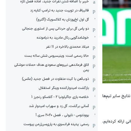
خیبر با اضافه شدن نفرات جدید، آماده فصل تازه
قالیباف در توییت جدید به ترامپ کنایه زد
گل اول لخ‌پوزنان به کلاکسویک (آگنرو)
دو پاس گل برای حردانی پس از استوری جنجالی
خوشامدگویی رئال مادرید به دیامونده
میلاد محمدی بالاخره در 11 نفر
حالا رسمی است: وینیسیوس شش ساله بست
اتاق فرماندهی نیروهای سعودی هدف حملات موشکی
یمن
ذوب‌آهن با کیت متفاوت در فصل جدید (عکس)
بازگشت امیدوارکننده وینگر استقلال
تایج سایر تیم‌ها
خلاصه بازی جاگیلونیا 2 - گلاسکو رنجرز 1
آسانی برگشت، گل زد و سهراب امیدوار شد
یوونتوس - ناپولی ، فصل 2020 سری آ
 ارائه کرده‌ایم،
رسمی: پدیده فرانسوی به پاری‌سن‌ژرمن پیوست