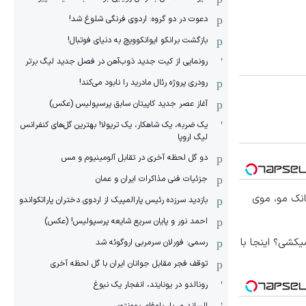
دعوت در دو گروه: اردوی فرنگی شلوغ شد!
بازگشت برانکو ایوانکوویچ به دنیای فوتبال!
رونمایی از کیت جدید ذوب‌آهن در فصل جدید لیگ برتر
رودری پروژه رئال مادرید را نابود می‌کند!
آغاز عصر جدید کاپیتان سابق پرسپولیس (عکس)
یک ضربه، یک شاهکار، یک تریولا! بهترین گل‌های کنفرانس
لیگ اروپا
دو گل لحظه آخری در تقابل آلومینیوم و مس
جزئیات فنی مذاکرات ایران و عمان
انک مو، موی
بازدید سرزده رئیس پارالمپیک از اردوی دختران پاراتکواندو
احمد نور و پایان سریع شایعه پرسپولیس! (عکس)
کشی؟ اینجا با
رسمی: فورلان سرمربی اروگوئه شد
توقف فجر مقابل جوانان ایران با گل لحظه آخری
رونالدو در یونایتد، انفجار یک نبوغ