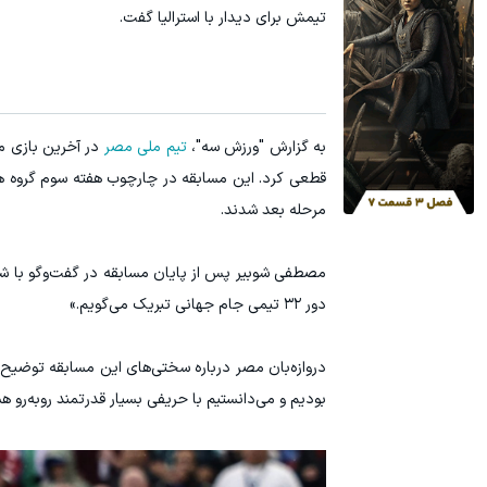
تیمش برای دیدار با استرالیا گفت.
از الان تا آخر تابستون حداقل 12کیلو چربی میسوزونی🧨
نوکیا 105؛ خوش‌دست، مقاوم و رجیسترشده!
تخفیف ویژه!
به گزارش "ورزش سه"،
تیم ملی مصر
مرحله بعد شدند.
مصطفی شوبیر پس از پایان مسابقه در گفت‌وگو با شب
دور ۳۲ تیمی جام جهانی تبریک می‌گویم.»
دروازه‌بان مصر درباره سختی‌های این مسابقه توضیح د
بودیم و می‌دانستیم با حریفی بسیار قدرتمند روبه‌رو هس