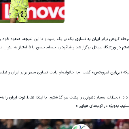
با پودر جلبک چربیاتو مثل اسید ذ
تخفیف ویژه!
تخفیف ویژه!
قطعی کرد. این مسابقه در چارچوب هفته سوم گروه هفتم در ورزشگاه سیاتل ب
که «بی‌این اسپورتس» گفت: «به خانواده‌ام بابت تساوی مصر برابر ایران و ق
اد: «لحظات بسیار دشواری را پشت سر گذاشتیم، با اینکه نقاط قوت ایران را به‌
تیم، به‌ویژه در توپ‌های هوایی.»