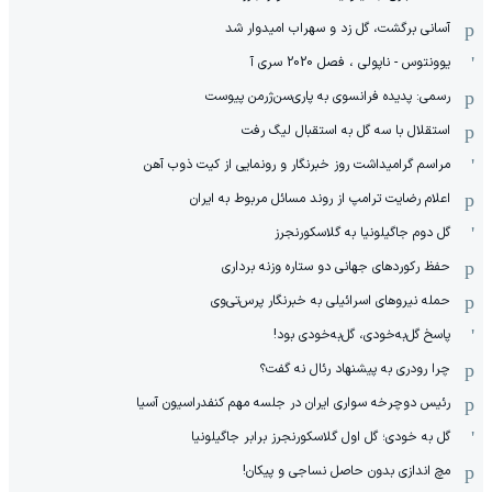
آسانی برگشت، گل زد و سهراب امیدوار شد
یوونتوس - ناپولی ، فصل 2020 سری آ
رسمی: پدیده فرانسوی به پاری‌سن‌ژرمن پیوست
استقلال با سه گل به استقبال لیگ رفت
مراسم گرامیداشت روز خبرنگار و رونمایی از کیت ذوب آهن
اعلام رضایت ترامپ از روند مسائل مربوط به ایران
گل دوم جاگیلونیا به گلاسکورنجرز
حفظ رکوردهای جهانی دو ستاره وزنه برداری
حمله نیروهای اسرائیلی به خبرنگار پرس‌تی‌وی
پاسخ گل‌به‌خودی، گل‌به‌خودی بود!
چرا رودری به پیشنهاد رئال نه گفت؟
رئیس دوچرخه سواری ایران در جلسه مهم کنفدراسیون آسیا
گل به خودی؛ گل اول گلاسکورنجرز برابر جاگیلونیا
مچ اندازی بدون حاصل نساجی و پیکان!