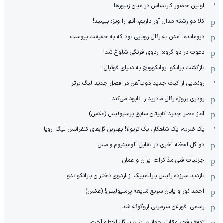
اولین حضور کارتساس در میان زنبورها
کلا دو‌ رشته مدال آور داریم، آنها را ویژه ببینید!
دیومانده: آمدن به رئال رویایی بود که به حقیقت پیوست
دعوت در دو گروه: اردوی فرنگی شلوغ شد!
بازگشت برانکو ایوانکوویچ به دنیای فوتبال!
رونمایی از کیت جدید ذوب‌آهن در فصل جدید لیگ برتر
رودری پروژه رئال مادرید را نابود می‌کند!
آغاز عصر جدید کاپیتان سابق پرسپولیس (عکس)
یک ضربه، یک شاهکار، یک تریولا! بهترین گل‌های کنفرانس لیگ اروپا
دو گل لحظه آخری در تقابل آلومینیوم و مس
جزئیات فنی مذاکرات ایران و عمان
بازدید سرزده رئیس پارالمپیک از اردوی دختران پاراتکواندو
احمد نور و پایان سریع شایعه پرسپولیس! (عکس)
رسمی: فورلان سرمربی اروگوئه شد
توقف فجر مقابل جوانان ایران با گل لحظه آخری