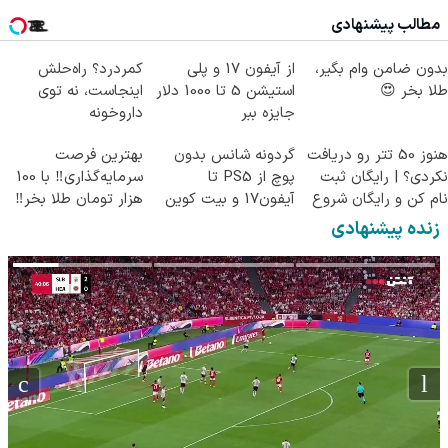
(پرسش‌نامه)
مطالب پیشنهادی
بدون ضامن وام بگیر،
از آیفون 17 و پلی
کمردرد؟ راه‌حلش
طلا بخر 😍
استیشن 5 تا 1000 دلار
اینجاست، نه توی
جایزه ببر
داروخونه
هنوز 50 تتر رو دریافت
گردونه شانس بدون
بهترین فرصت
نکردی؟ | رایگان ثبت
پوچ از PS5 تا
سرمایه‌گذاری‼️ با 100
نام کن و رایگان شروع
آیفون17 و بیت کوین
هزار تومان طلا بخر‼️
کن!
🔥
زنده پیشنهادی