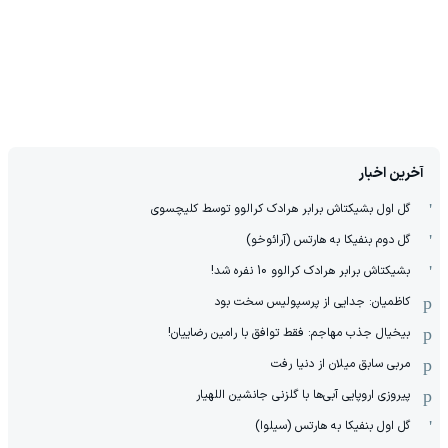
آخرین اخبار
گل اول بشیکتاش برابر هرادک کرالوو توسط کلیچسوی
گل دوم بنفیکا به هارتس (آرائوخو)
بشیکتاش برابر هرادک کرالوو 10 نفره شد!
کاظمیان: جدایی از پرسپولیس سخت بود
بیخیال جذب مهاجم: فقط توافق با رامین رضاییان!
مربی سابق میلان از دنیا رفت
پیروزی اروپایی آبی‌ها با گلزنی جانشین اللهیار
گل اول بنفیکا به هارتس (سیلوا)