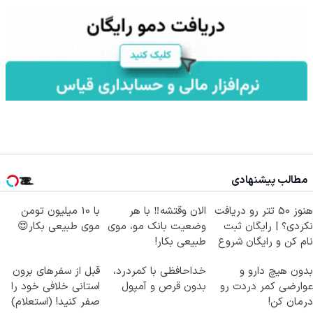
مطالب پیشنهادی
هنوز 50 تتر رو دریافت
الان وقتشه‼️ با هر
با 10 میلیون تومن
نکردی؟ | رایگان ثبت
وضعیت بانک مو، موی
موی طبیعی بکار😍
نام کن و رایگان شروع
طبیعی بکار!
کن!
بدون هیچ دارو و
خداحافظی با کمردرد،
قبل از سفرهای برون
عوارضی کمر دردت رو
بدون قرص و آمپول
استانی خلافی خود را
درمان کن!
صفر کنید! (استعلام)