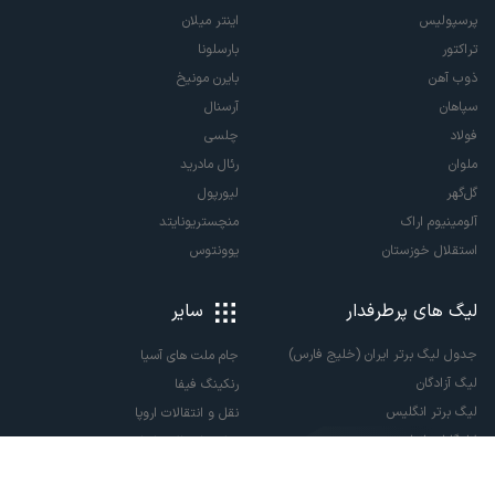
پرسپولیس
اینتر میلان
تراکتور
بارسلونا
ذوب آهن
بایرن مونیخ
سپاهان
آرسنال
فولاد
چلسی
ملوان
رئال مادرید
گل‌گهر
لیورپول
آلومینیوم اراک
منچستریونایتد
استقلال خوزستان
یوونتوس
لیگ های پرطرفدار
سایر
جدول لیگ برتر ایران (خلیج فارس)
جام ملت های آسیا
لیگ آزادگان
رنکینگ فیفا
لیگ برتر انگلیس
نقل و انتقالات اروپا
لالیگا اسپانیا
نقل و انتقالات ایران
سری آ ایتالیا
پاری سن ژرمن