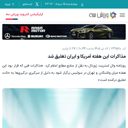
پنجشنبه ۱۵ مرداد
-
23:12
جستجو
ورود
اپلیکیشن اندروید ورزش سه
کد:
2391580
07 تیر 1405 ساعت 20:44
11.6K
بازدید
مذاکرات این هفته آمریکا و ایران تعلیق شد
روزنامه وال استریت ژورنال به نقل از منابع مطلع اعلام کرد: «مذاکرات فنی که قرار بود این
هفته میان واشنگتن و تهران در سوئیس برگزار شود به دلیل از سرگیری درگیری‌ها به حالت
تعلیق درآمده است.»