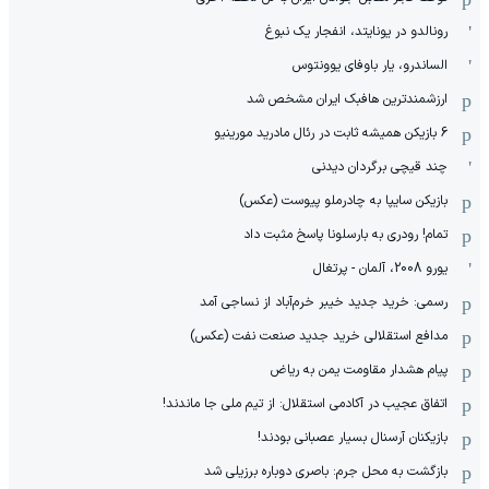
رونالدو در یونایتد، انفجار یک نبوغ
الساندرو، یار باوفای یوونتوس
ارزشمندترین هافبک ایران مشخص شد
6 بازیکن همیشه ثابت در رئال مادرید مورینیو
چند قیچی برگردان دیدنی
بازیکن سایپا به چادرملو پیوست (عکس)
تمام! رودری به بارسلونا پاسخ مثبت داد
یورو 2008، آلمان - پرتغال
رسمی: خرید جدید خیبر خرم‌آباد از نساجی آمد
مدافع استقلالی خرید جدید صنعت نفت (عکس)
پیام هشدار مقاومت یمن به ریاض
اتفاق عجیب در آکادمی استقلال: از تیم ملی جا ماندند!
بازیکنان آرسنال بسیار عصبانی بودند!
بازگشت به محل جرم: باصری دوباره برزیلی شد