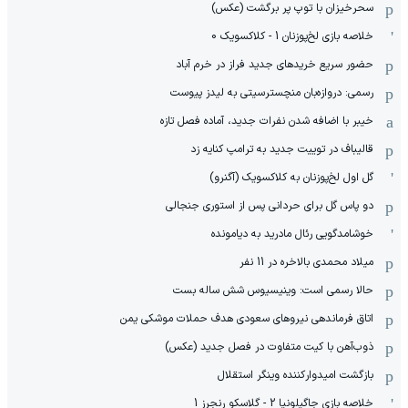
سحرخیزان با توپ پر برگشت (عکس)
خلاصه بازی لخ‌پوزنان 1 - کلاکسویک 0
حضور سریع خریدهای جدید فراز در خرم آباد
رسمی: دروازه‌بان منچسترسیتی به لیدز پیوست
خیبر با اضافه شدن نفرات جدید، آماده فصل تازه
قالیباف در توییت جدید به ترامپ کنایه زد
گل اول لخ‌پوزنان به کلاکسویک (آگنرو)
دو پاس گل برای حردانی پس از استوری جنجالی
خوشامدگویی رئال مادرید به دیامونده
میلاد محمدی بالاخره در 11 نفر
حالا رسمی است: وینیسیوس شش ساله بست
اتاق فرماندهی نیروهای سعودی هدف حملات موشکی یمن
ذوب‌آهن با کیت متفاوت در فصل جدید (عکس)
بازگشت امیدوارکننده وینگر استقلال
خلاصه بازی جاگیلونیا 2 - گلاسکو رنجرز 1