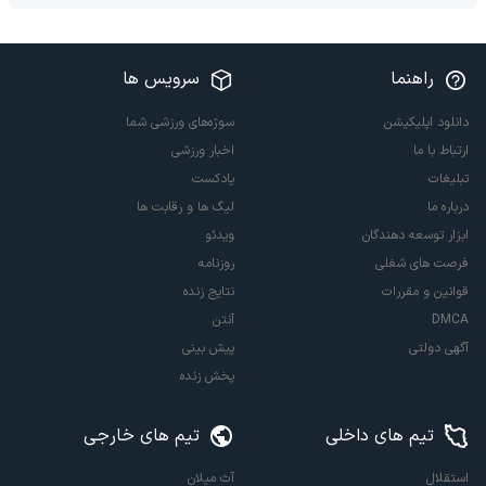
راهنما
سرویس ها
دانلود اپلیکیشن
سوژه‌های ورزشی شما
ارتباط با ما
اخبار ورزشی
تبلیغات
پادکست
درباره ما
لیگ ها و رقابت ها
ابزار توسعه دهندگان
ویدئو
فرصت های شغلی
روزنامه
قوانین و مقررات
نتایج زنده
DMCA
آنتن
آگهی دولتی
پیش بینی
پخش زنده
تیم های داخلی
تیم های خارجی
استقلال
آث میلان