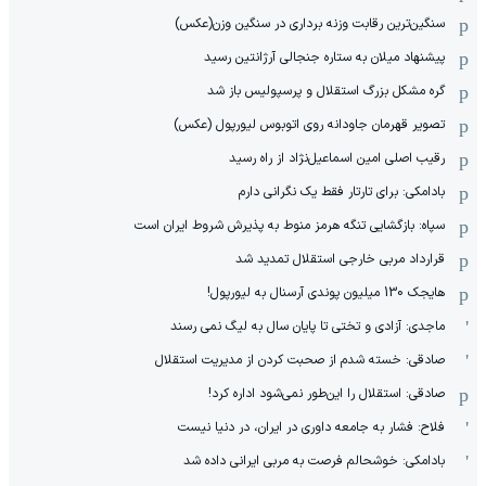
سنگین‌ترین رقابت وزنه برداری در سنگین وزن(عکس)
پیشنهاد میلان به ستاره جنجالی آرژانتین رسید
گره مشکل بزرگ استقلال و پرسپولیس باز شد
تصویر قهرمان جاودانه روی اتوبوس لیورپول (عکس)
رقیب اصلی امین اسماعیل‌نژاد از راه رسید
بادامکی: برای تارتار فقط یک نگرانی دارم
سپاه: بازگشایی تنگه هرمز منوط به پذیرش شروط ایران است
قرارداد مربی خارجی استقلال تمدید شد
هایجک 130 میلیون پوندی آرسنال به لیورپول!
ماجدی: آزادی و تختی تا پایان سال به لیگ نمی رسند
صادقی: خسته شدم از صحبت کردن از مدیریت استقلال
صادقی: استقلال را این‌طور نمی‌شود اداره کرد!
فلاح: فشار به جامعه داوری در ایران، در دنیا نیست
بادامکی: خوشحالم فرصت به مربی ایرانی داده شد