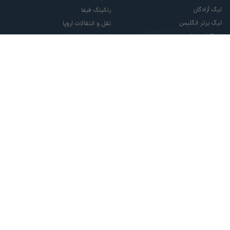
لیگ آزادگان
رنکینگ فیفا
لیگ برتر انگلیس
نقل و انتقالات اروپا
لالیگا اسپانیا
نقل و انتقالات ایران
سری آ ایتالیا
پاری سن ژرمن
لیگ قهرمانان اروپا
لیگ نخبگان آسیا
لیگ قهرمانان آسیا دو
لیگ برتر فوتسال
تمام حقوق مادی و معنوی این سایت متعلق به ورزش سه می باشد. شما می توانید از
سایت ورزش سه در صورت پذیرش موافقت نامه کاربری استفاده نمایید.