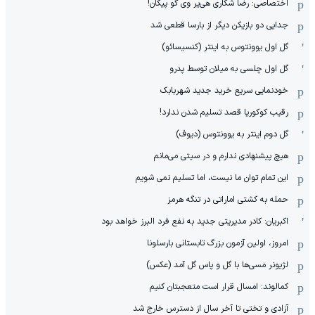
اختصاصی: رضا شکاری هی‌یر وی‌ گو پیکان!
جدایی دو بازیکن دیگر از بارسا قطعی شد
گل اول یوونتوس به اینتر (کنسیسائو)
گل اول چلسی به میلان توسط پدرو
خودنمایی سریع خرید جدید شهربابک
رقیب کوکوریا قصد تسلیم شدن ندارد!
گل دوم اینتر به یوونتوس (دیوف)
هیچ پیشنهادی ندارم و در سیتی می‌مانم
این تمام توان ما نیست، اما تسلیم نمی شویم
حمله به کشتی اماراتی در تنگه هرمز
اکبریان: کادر مدیریتی جدید به نفع فرد البرز خواهد بود
امروز، اولین آزمون بزرگ تابستانی بارسلونا
لژیونر مسی‌ها با گل و پاس گل آمد (عکس)
کمالوند: امسال قرار است متعجبتان کنیم
آزادی و تختی تا آخر سال از دسترس خارج شد