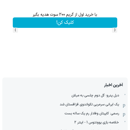
با خرید اول از گریم 200 سوت هدیه بگیر
گردونه شانس بدون 
کلیک کن!
›
‹
آخرین اخبار
دبل پدرو؛ گل دوم چلسی به میلان
یک ایرانی سرمربی تکواندوی قزاقستان شد
رسمی: کاپیتان وفادار رم یک ساله بست
خلاصه بازی یوونتوس 1 - اینتر 2