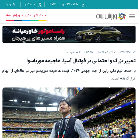
شنبه ۱۷ مرداد
-
16:56
جستجو
ورود
اپلیکیشن اندروید ورزش سه
کد:
2391927
09 تیر 1405 ساعت 13:55
28.6K
بازدید
تغییر بزرگ و احتمالی در فوتبال آسیا، هاجیمه موریاسو!
با حذف تیم ملی ژاپن از جام جهانی ۲۰۲۶، آینده هاجیمه موریاسو نیز در هاله‌ای از ابهام
قرار گرفته است.