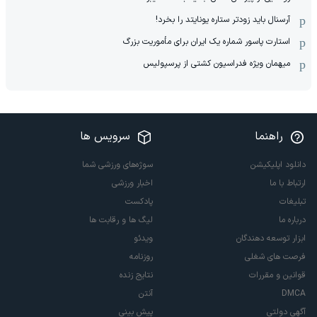
آرسنال باید زودتر ستاره یونایتد را بخرد!
استارت پاسور شماره یک ایران برای مأموریت بزرگ
میهمان ویژه فدراسیون کشتی از پرسپولیس
راهنما
سرویس ها
دانلود اپلیکیشن
سوژه‌های ورزشی شما
ارتباط با ما
اخبار ورزشی
تبلیغات
پادکست
درباره ما
لیگ ها و رقابت ها
ابزار توسعه دهندگان
ویدئو
فرصت های شغلی
روزنامه
قوانین و مقررات
نتایج زنده
DMCA
آنتن
آگهی دولتی
پیش بینی