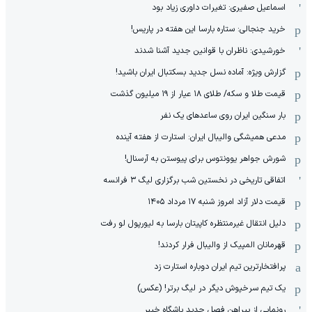
اسماعیل صفیری: تغیرات داوری زیاد بود
خرید جنجالی: ستاره بارسا این هفته در پاریس!
خورشیدی: ناظران با قوانین جدید آشنا شدند
گزارش ویژه‌: آماده نسل جدید بسکتبال ایران باشید!
قیمت طلا و سکه/ طلای ۱۸ عیار از ۱۹ میلیون گذشت
بار سنگین ایران روی ساعدهای یک نفر
مدعی همیشگی والیبال ایران: استارت از هفته آینده
شورش جواهر یوونتوس برای پیوستن به آرسنال!
اتفاقی تاریخی در نخستین شب برگزاری لیگ ۳ فرانسه
قیمت دلار آزاد امروز شنبه ۱۷ مرداد ۱۴۰۵
دلیل انتقال غیرمنتظره کاپیتان بارسا به لیورپول لو رفت
قهرمانان المپیک از والیبال فرار کردند!
پرافتخارترین تیم ایران دوباره استارت زد
یک تیم سرخپوش دیگر در لیگ برتر! (عکس)
رونمایی از پیراهن فصل جدید باشگاه خیبر