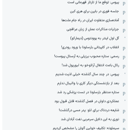
پیوس: توقع ما از تارتار قهرمانی است
جلسه فوری در بایرن برای هری کین
آماده‌سازی متفاوت ایران در راه جام ملت‌ها
جزئیات مذاکرات عمان از زبان عراقچی
گل اول اینتر به یوونتوس (دیمارکو)
انقلاب در کاپیتانی بارسلونا با ورود رودری!
رسمی: ستاره محبوب برزیلی به آرسنال پیوست!
رئال باعث انتقال آرائوخو به لیورپول شد!
پیوس: در چند سال گذشته خیلی اذیت شدیم
بعد از بازنشستگی دیگر کاری با والیبال ندارم
ستاره مدنظر بارسلونا در تست پزشکی رد شد
عملکردی داوان در فصل گذشته قابل قبول بود
شایعه دردناک برای لئو: پدر مسی درگذشت!
نوری به این دلایل سرمربی نفت آبادان شد
سیمئونه: تکلیف خولین آلوارز را مشخص کردیم