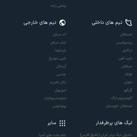
پخش زنده
تیم های داخلی
تیم های خارجی
استقلال
آث میلان
پرسپولیس
اینتر میلان
تراکتور
بارسلونا
ذوب آهن
بایرن مونیخ
سپاهان
آرسنال
فولاد
چلسی
ملوان
رئال مادرید
گل‌گهر
لیورپول
آلومینیوم اراک
منچستریونایتد
استقلال خوزستان
یوونتوس
لیگ های پرطرفدار
سایر
جدول لیگ برتر ایران (خلیج فارس)
جام ملت های آسیا