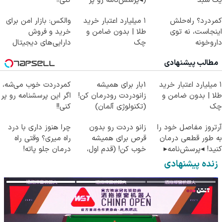
یک سبد
(◂پرسش‌نامه رو پر
کنی!!
کن)
کمردرد؟ راه‌حلش
۱ میلیارد اعتبار خرید
والکس: بازار امن برای
اینجاست، نه توی
طلا | بدون ضامن و
خرید و فروش
داروخونه
چک
دارایی‌های دیجیتال
مطالب پیشنهادی
۱ میلیارد اعتبار خرید
1بار برای همیشه
کمردردت خوب می‌شه،
طلا | بدون ضامن و
زانودردت رودرمان کن!
اگر این پرسشنامه رو پر
چک
(تکنولوژی آلمان)
کنی!!
◂پرسشنامه▸
آرتروز مفاصل خود را
زانو دردت رو بدون
چرا هنوز داری با درد
به طور قطعی درمان
قرص برای همیشه
راه میری؟ وقتی راه
کنید! ◂پرسش‌نامه▸
خوب کن! (قدم اول،
درمان جلو پاته!
پرسش‌نامه)
زنده پیشنهادی