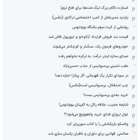
استارت ناکام بزرگ لیگ ملت‌ها برای فتح اروپا
بازدید مدیرعامل از کمپ اختصاصی تراکتور (عکس)
رونمایی از کیت سوم باشگاه یوونتوس
قیمت بند فروش قرارداد آرائوخو و لیورپول فاش شد
خودروهای فرمول یک، سبک‌تر و کوچک‌تر می‌شوند
صدای ستاره اینتر درآمد: به ترکیه نخواهم رفت
عقب نشینی پرسپولیس از جذب حسین‌نژاد
در سودای تکرار یک قهرمانی: اگر پیاتزا اجازه دهد!
چپ استقلال، پرسپولیسی است(عکس)
خرید بعدی پرسپولیس بست!
شایعه عجیب: علاقه رئال به کاپیتان یوونتوس!
غول نروژی فدای خرید ولاهوویچ می‌شود؟!
ولاسکو بازیکنانش را با کتاب سورپرایز کرد
صالحی: قوانین برای داوران و ناظران یکسان سازی شد