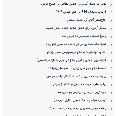
یونان به دنبال گسترش حضور نظامی در خلیج فارس
گل‌های بازیکنان PSG در جام جهانی 2026
حاج‌صفی آقای گل جدید سپاهان!
سردار آزمون برای فصل جدید خط و نشان کشید
پاسخ مسعود پزشکیان به ورزش سه
کریک نگذاشت پی‌اس‌جی با برد به سوپرجام برود
ادعای آلومینیوم: بر بازی پرسپولیس سوار بودیم
فدراسیون جهانی والیبال داغ دل ایران را تازه کرد(عکس)
خلاصه بازی پاری سن ژرمن 1 - منچستریونایتد 1
روایت رسانه عبری از دخالت آشکار ترامپ در کوبا
پیام تسلیت بارسا به مسی و تشکر از پدرش
جوانترین خرید پرسپولیس رونمایی شد!
ترکیب سپاهان با یک تغییر مقابل ذوب‌آهن
باشگاه روسی هم روی اوت‌های نادر حساب کرد!