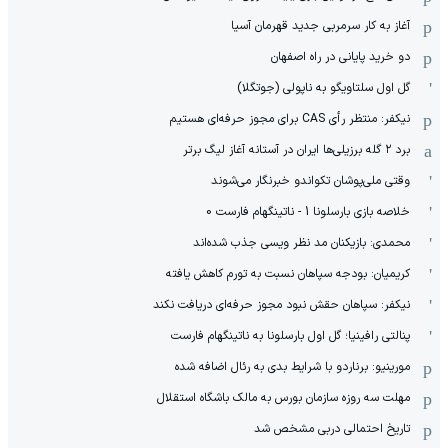
آغاز به کار سرمربی جدید قهرمان آسیا
دو خرید پایانی در راه اصفهان
گل اول سلتاویگو به ناپولی (جوتگلا)
نیکفر: منتظر رأی CAS برای مجوز حرفه‌ای هستیم
برد ۲ گله برزیلی‌ها ایران در آستانه آغاز لیگ برتر
وقتی ملی‌پوشان تکواندو خبرنگار می‌شوند
خلاصه بازی بارسلونا 1 - ناتینگهام فارست 0
محمدی: بازیکنان مد نظر ویسی جذب شده‌اند
کریمیان: بودجه سپاهان نسبت به تورم کاهش یافته
نیکفر: سپاهان حقش نبود مجوز حرفه‌ای دریافت نکند
پنالتی رافینیا؛ گل اول بارسلونا به ناتینگهام فارست
مورینیو: برناردو با شرایط بدی به رئال اضافه شده
مهلت سه روزه سازمان بورس به مالک باشگاه استقلال
تاریخ احتمالی دربی مشخص شد