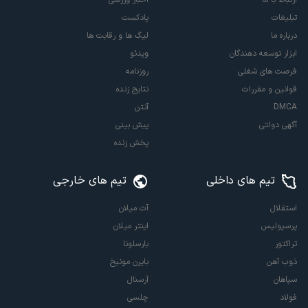
ارتباط با ما
اخبار ورزشی
تبلیغات
پادکست
درباره ما
لیگ ها و رقابت ها
ابزار توسعه دهندگان
ویدئو
فرصت های شغلی
روزنامه
قوانین و مقررات
نتایج زنده
DMCA
آنتن
آگهی دولتی
پیش بینی
پخش زنده
تیم های داخلی
تیم های خارجی
استقلال
آث میلان
پرسپولیس
اینتر میلان
تراکتور
بارسلونا
ذوب آهن
بایرن مونیخ
سپاهان
آرسنال
فولاد
چلسی