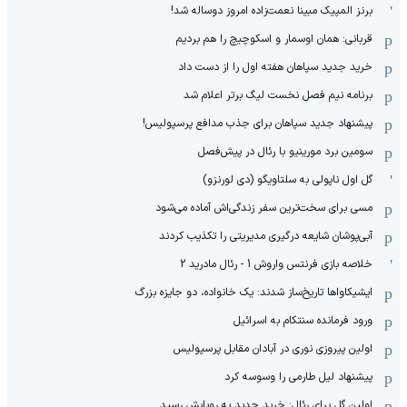
برنز المپیک مبینا نعمت‌زاده امروز دوساله شد!
قربانی: همان اوسمار و اسکوچیچ را هم بردیم
خرید جدید سپاهان هفته اول را از دست داد
برنامه نیم فصل نخست لیگ برتر اعلام شد
پیشنهاد جدید سپاهان برای جذب مدافع پرسپولیس!
سومین برد مورینیو با رئال در پیش‌فصل
گل اول ناپولی به سلتاویگو (دی لورنزو)
مسی برای سخت‌ترین سفر زندگی‌اش آماده می‌شود
آبی‌پوشان شایعه درگیری مدیریتی را تکذیب کردند
خلاصه بازی فرنتس واروش 1 - رئال مادرید 2
ایشیکاوا‌ها تاریخ‌ساز شدند: یک خانواده، دو جایزه بزرگ
ورود فرمانده سنتکام به اسرائیل
اولین پیروزی نوری در آبادان مقابل پرسپولیس
پیشنهاد لیل طارمی را وسوسه کرد
اولین گل برای رئال: خرید جدید به رویایش رسید