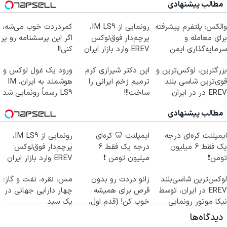
مطالب پیشنهادی
والکس: پلتفرم پیشرفته
رونمایی از IM LS9،
کمردردت خوب می‌شه،
برای معامله و
پرچم‌دار فوق‌لوکس
اگر این پرسشنامه رو پر
سرمایه‌گذاری ایمن
EREV وارد بازار ایران
کنی!!
شد
بزرگترین، لوکس‌ترین و
این دکتر شیرازی کرم
ورود یک غول لوکس و
قوی‌ترین شاسی بلند
ترمیم زخم ایرانی را
هوشمند به ایران، IM
EREV در در ایران
ساخت!!!
LS9 رسماً رونمایی شد
رونمایی شد
مطالب پیشنهادی
ایمپلنت کره‌ای درجه
ایمپلنت 🦷 کره‌ای
رونمایی از IM LS9،
یک فقط 6 میلیون
درجه یک فقط 6
پرچم‌دار فوق‌لوکس
تومن❗
میلیون تومن ❗
EREV وارد بازار ایران
شد
لوکس‌ترین شاسی‌بلند
زانو دردت رو بدون
مس، نقره، نفت و گاز؛
EREV در ایران، توسط
قرص برای همیشه
چهار دارایی جهانی در
نیکا موتور رونمایی
خوب کن! (قدم اول،
یک سبد
شد!
پرسش‌نامه)
دیدگاه‌ها