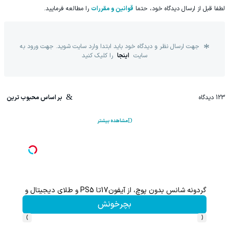
لطفا قبل از ارسال دیدگاه خود، حتما
قوانین و مقررات
را مطالعه فرمایید.
جهت ارسال نظر و دیدگاه خود باید ابتدا وارد سایت شوید. جهت ورود به
سایت
اینجا
را کلیک کنید
123
دیدگاه
بر اساس محبوب ترین
مشاهده بیشتر
گردونه شانس بدون پوچ، از آیفون17تا PS5 و طلای دیجیتال و دلار🔥
بچرخونش
›
‹