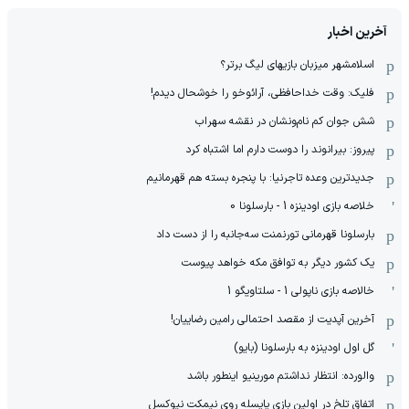
آخرین اخبار
اسلامشهر میزبان بازیهای لیگ برتر؟
فلیک: وقت خداحافظی، آرائوخو را خوشحال دیدم!
شش جوان کم نام‌و‌نشان در نقشه سهراب
پیروز: بیرانوند را دوست دارم اما اشتباه کرد
جدیدترین وعده تاجرنیا: با پنجره بسته هم قهرمانیم
خلاصه بازی اودینزه 1 - بارسلونا 0
بارسلونا قهرمانی تورنمنت سه‌جانبه را از دست داد
یک کشور دیگر به توافق مکه خواهد پیوست
خالاصه بازی ناپولی 1 - سلتاویگو 1
آخرین آپدیت از مقصد احتمالی رامین رضاییان!
گل اول اودینزه به بارسلونا (بایو)
والورده: انتظار نداشتم مورینیو اینطور باشد
اتفاق تلخ در اولین بازی یایسله روی نیمکت نیوکسل