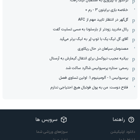
تراکتور با پیروزی به استقبال لیگ رفت!
خلاصه بازی برایتون 3 - رم 0
گل‌گهر در انتظار تایید مهم از ‌AFC
رئال مادرید زودتر از بارسلونا به مسی تسلیت گفت
آقای گل لیگ یک با توپ پُر به لیگ برتر می‌آید
مصدومان سپاهان در حال ریکاوری
بیانیه عجیب نیوکسل برای انتقال گیمارش به آرسنال
رسمی: ستاره پرسپولیس شاگرد ساکت شد
پرسپولیس 1 - آلومینیوم 1: اولین تساوی فصل
فلاح دوست: من به پول فوتبال هیچ احتیاجی ندارم
راهنما
سرویس ها
دانلود اپلیکیشن
سوژه‌های ورزشی شما