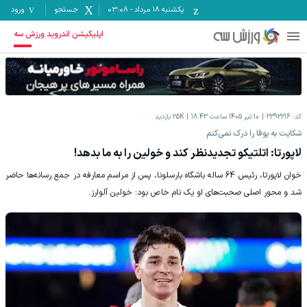
یکشنبه ۱۸ مرداد
-
03:08
جستجو
ورود
اپلیکیشن اندروید ورزش سه
کد:
2392216
10 تیر 1405 ساعت 18:43
25K
بازدید
شکایت به یوفا را درک نمی‌کنم
لاپورتا: اتلتیکو تجدیدنظر کند و خولین را به ما بدهد!
خوان لاپورتا، رئیس 64 ساله باشگاه بارسلونا، پس از مراسم معارفه در جمع رسانه‌ها حاضر
شد و محور اصلی صحبت‌های او یک نام خاص بود: خولین آلوارز.