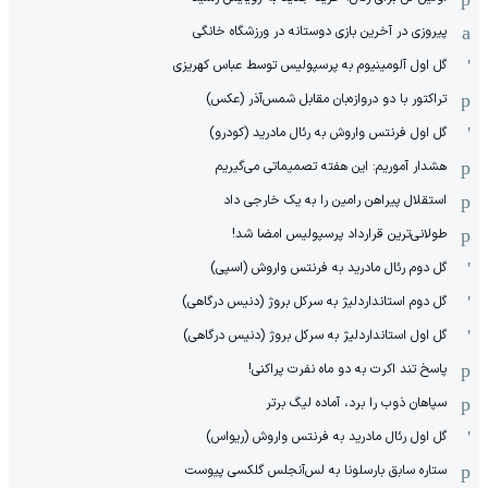
پیروزی در آخرین بازی دوستانه در ورزشگاه خانگی
گل اول آلومینیوم به پرسپولیس توسط عباس کهریزی
تراکتور با دو دروازه‌بان مقابل شمس‌آذر (عکس)
گل اول فرنتس واروش به رئال مادرید (کودرو)
هشدار آموریم: این هفته تصمیماتی می‌گیریم
استقلال پیراهن رامین را به یک خارجی داد
طولانی‌ترین قرارداد پرسپولیس امضا شد!
گل دوم رئال مادرید به فرنتس واروش (اسپی)
گل دوم استانداردلیژ به سرکل بروژ (دنیس درگاهی)
گل اول استانداردلیژ به سرکل بروژ (دنیس درگاهی)
پاسخ تند اکرت به دو ماه نفرت پراکنی!
سپاهان ذوب را برد، آماده لیگ برتر
گل اول رئال مادرید به فرنتس واروش (ریواس)
ستاره سابق بارسلونا به لس‌آنجلس گلکسی پیوست