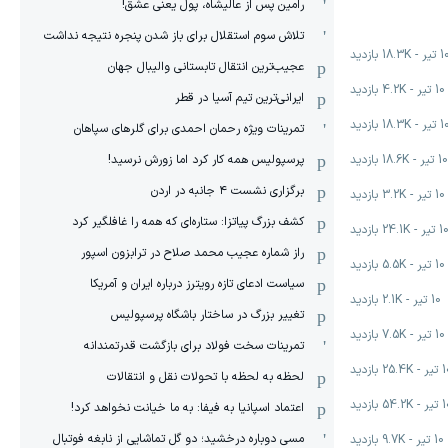
رامین پس از عالیشاه، پول یعنی عشق!
تلاش سوم استقلال برای باز شدن پنجره نتیجه نداشت
 تیر
-
18.3K
بازدید
عجیب‌ترین انتقال تابستانی والیبال جهان
10 تیر
-
4.2K
بازدید
ایرانی‌ترین تیم آسیا در قطر
 تیر
-
18.3K
بازدید
تمرینات ویژه رحمان احمدی برای گلرهای سپاهان
10 تیر
-
18.6K
بازدید
پرسپولیس همه کار کرد اما زورش نرسید!
برگزاری نشست ۴ جانبه در اردن
10 تیر
-
3.2K
بازدید
کشف بزرگ پیاتزا: ستاره‌ای که همه را غافلگیر کرد
1 تیر
-
24.1K
بازدید
راز شماره عجیب محمد صلاح در ترابزون اسپور
10 تیر
-
5.5K
بازدید
سیاست ادعای تازه رویترز درباره ایران و آمریکا
10 تیر
-
2.1K
بازدید
تغییر بزرگ در ساختار باشگاه پرسپولیس
10 تیر
-
7.5K
بازدید
تمرینات سخت فولاد برای بازگشت قدرتمندانه
تیر
-
25.4K
بازدید
لحظه به لحظه با تحولات نقل و انتقالات
تیر
-
54.2K
بازدید
اعتماد اسپانیا به فیفا: به ما خیانت نخواهد کرد!
مسی دوباره درخشید؛ دو گل تماشایی از نابغه فوتبال
10 تیر
-
9.7K
بازدید