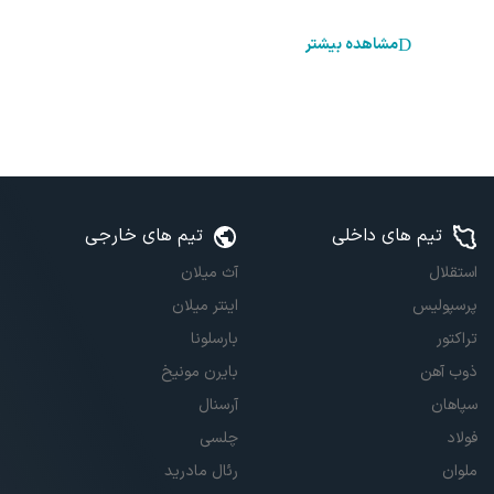
مشاهده بیشتر
تیم های داخلی
تیم های خارجی
استقلال
آث میلان
پرسپولیس
اینتر میلان
تراکتور
بارسلونا
ذوب آهن
بایرن مونیخ
سپاهان
آرسنال
فولاد
چلسی
ملوان
رئال مادرید