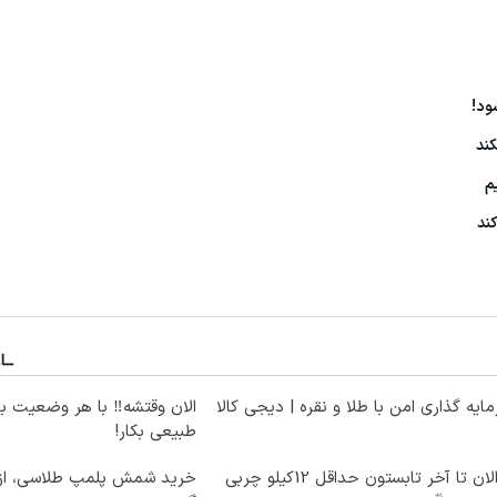
کند
م
ند
ایه گذاری امن با طلا و نقره | دیجی کالا
الان وقتشه‼️ با هر وضعیت ب
طبیعی بکار!
از الان تا آخر تابستون حداقل 12کیلو چربی