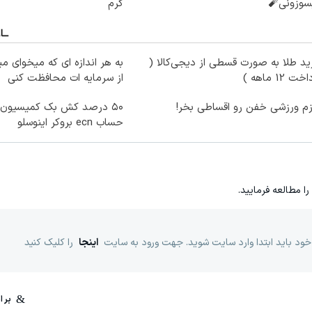
سوزونی🧨
گرم
د طلا به صورت قسطی از دیجی‌کالا (
به هر اندازه ای که میخوای م
ت 12 ماهه )
از سرمایه ات محافظت کنی
زم ورزشی خفن رو اقساطی بخر!
۵۰ درصد کش بک کمیسیون 
حساب ecn بروکر اینوسلو
را مطالعه فرمایید.
خود باید ابتدا وارد سایت شوید. جهت ورود به سایت
اینجا
را کلیک کنید