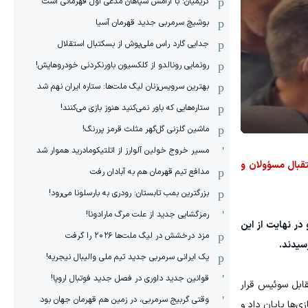
کریمیان: با آرامش سپاهان مدعی اول قهرمانی است
بوشیچ سرمربی جدید قهرمان آسیا
جدایی گارد راس ملی‌پوش از بسکتبال استقلال
رونمایی رونالدو از کلکسیون باورنکردنی خودروهایش!
بهترین سرویس‌زنان لیگ ملت‌ها: ستاره ایران نهم شد
ستاره‌هایی که باور نمی‌کنید هنوز بازی می‌کنند!
ماشین گلزنی گل‌گهر مثلث قرمز پررنگ!
مسیر خروج خولین آلوارز از اتلتیکومادرید هموار شد
ایران، لحظاتی قبل وارد فرودگاه مهرآباد شدند که در ترمینال شماره 4 مورد استقبال مسؤولان و
مدافع تیم قهرمان هم به آبادان رفت
بزرگترین بمب تابستان: رودری به بارسلونا می‌رود!
رمزگشایی جدید از علت مرگ مارادونا!
در نهایت از این
مزد درخشش در لیگ ملت‌ها ٢٠٢۶ را گرفت
رسیدند.
یک ایرانی سرمربی جدید تیم ملی والیبال نیجریه!
قوانین جدید داوری در فصل جدید فوتبال اروپا!
دهم نهایی مقابل سوئیس قرار
وقتی گربیج سرمربی، در زمین هم قهرمان جهان بود
ی‌ها پایان داد و