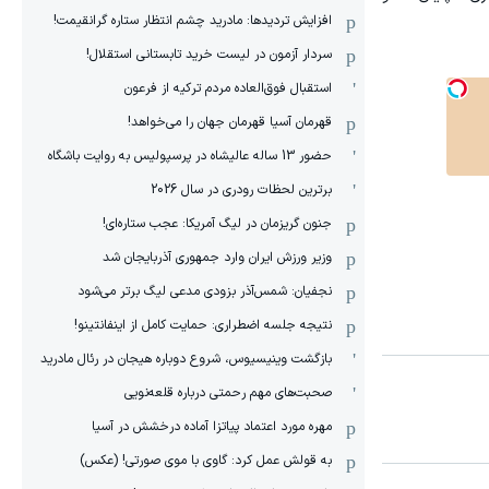
افزایش تردیدها: مادرید چشم انتظار ستاره گرانقیمت!
سردار آزمون در لیست خرید تابستانی استقلال!
استقبال فوق‌‌العاده مردم ترکیه از فرعون
قهرمان آسیا قهرمان جهان را می‌خواهد!
حضور 13 ساله عالیشاه در پرسپولیس به روایت باشگاه
برترین لحظات رودری در سال 2026
جنون گریزمان در لیگ آمریکا: عجب ستاره‌ای!
وزیر ورزش ایران وارد جمهوری آذربایجان شد
نجفیان: شمس‌آذر بزودی مدعی لیگ برتر می‌شود
نتیجه جلسه اضطراری: حمایت کامل از اینفانتینو!
بازگشت وینیسیوس، شروع دوباره هیجان در رئال مادرید
صحبت‌های مهم رحمتی درباره قلعه‌نویی
مهره مورد اعتماد پیاتزا آماده درخشش در آسیا
به قولش عمل کرد: گاوی با موی صورتی! (عکس)