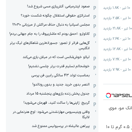
صعود اینترمیامی: آتش‌بازی مسی شروع شد!
10 تیر
-
1.8K
بازدید
استراتژی حقوقی استقلال چگونه شکست خورد؟
10 تیر
-
2.5K
بازدید
مجلس اسپانیا به دنبال حذف مراکش از میزبانی ۲۰۳۰!
10 تیر
-
21.8K
بازدید
کاناوارو: احمق بودم که ماشاریپوف را به جام جهانی بردم!
10 تیر
-
2.6K
بازدید
گل‌هایی فراتر از تصور؛ جسورانه‌ترین شاهکارهای لیگ برتر
انگلیس
10 تیر
-
12.8K
بازدید
لیائو خوش‌شانس است که در میلان بازی می‌کند
10 تیر
-
7.2K
بازدید
خوشحالم تسلیم قدرت برتر چلسی نشدیم!
10 تیر
-
7.9K
بازدید
بمناسبت تولد 43 سالگی رابین فن پرسی
النصر بدون خرید جدید و بدون رونالدو!
جدول پخش زنده بازی‌های پنجشنبه 15 مرداد
گربیج: ژاپنی‌ها را ساکت کنید، قهرمان می‌شوید!
انک مو، موی
وقتی وینیسیوس مهارنشدنی می‌شود؛ اوج هنرنمایی در
لالیگا
پیراهن عالیشاه در پرسپولیس ممنوع شد
خرید شمش پلمپ طلاسی، از ۰.۵ گرم تا ۱۰