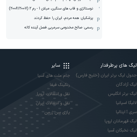
نوستالژی و قاب های سنگین، میلان 1 - رم 2 (2006/2007)
پزشکیان: همه مردم، ایران را حفظ کردند
رسمی: صالح مخدومی سرمربی فصل آینده کاله
لیگ های پرطرفدار
سایر
جدول لیگ برتر ایران (خلیج فارس)
جام ملت های آسیا
لیگ آزادگان
رنکینگ فیفا
لیگ برتر انگلیس
نقل و انتقالات اروپا
لالیگا اسپانیا
نقل و انتقالات ایران
سری آ ایتالیا
پاری سن ژرمن
لیگ قهرمانان اروپا
لیگ نخبگان آسیا