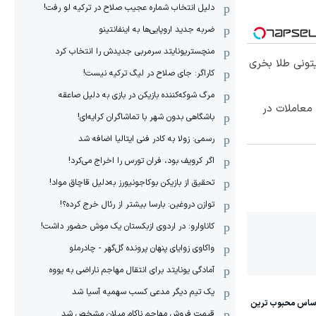
دلیل انتخاب شماره عجیب صلاح در ترکیه لو رفت!
ضربه جدید اروپایی‌ها به اینفانتینو
منچستریونایتد سرمربی جدیدش را انتخاب کرد
یتونی طلا بخری
کاراگر: جای صلاح در لیگ ترکیه نیست!
مرگ شوکه‌کننده بازیکن در بازی به دلیل صاعقه
معاملات در
باشگاهی بدون شهر با تماشاگران کرایه‌ای!
رسمی: زولا به کادر فنی ایتالیا اضافه شد
اگر کرویف بود، فران تورس را اخراج می‌کرد!
تحقیق از بازیکن بوکاجونیورز به‌دلیل قاچاق مواد!
توازن دروغین: بارسا بیشتر از رئال خرج کرده؟!
کاناوارو: در اردوی ازبکستان یک موش حضور داشت!
واکاوی زوایای پنهان پرونده گل‌گهر - چادرملو
آمادگی یونایتد برای انتقال مهاجم ناراضی به یووه
یک تیم دیگر مدعی کسب سهمیه آسیا شد
قیمت فروش مهاجم ناکام میلان مشخص شد