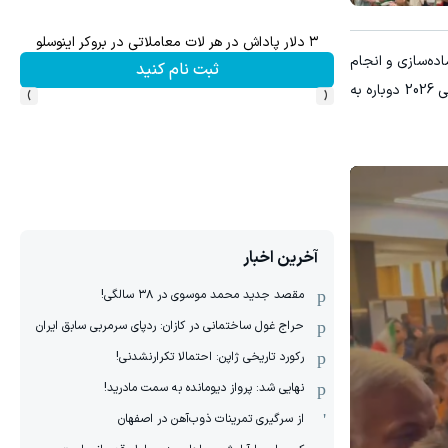
میدونستی میتونی روی سهام آدیداس سرمایه گذاری کنی؟
یی اردوی آماده‌سازی و انجام
ثبت نام کنید
›
‹
دو مسابقه تدارکاتی مقابل گامبیا و مالی، روز 16 خرداد هم راهی تیخوانا مکزیک شده بود، اکنون با توجه به اتمام کارش در جام جهانی 2026 دوباره به
آخرین اخبار
مقصد جدید محمد موسوی در ٣٨ سالگی!
حراج غول ساختمانی در کازان: ردپای سرمربی سابق ایران
رکورد تاریخی ژاپن: احتمالا تکرارنشدنی!
نهایی شد: پرواز دیومانده به سمت مادرید!
از سرگیری تمرینات ذوب‌آهن در اصفهان