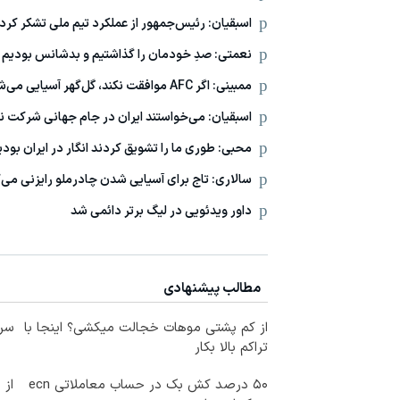
اسبقیان: رئیس‌جمهور از عملکرد تیم ملی تشکر کرد
نعمتی: صدِ خودمان را گذاشتیم و بدشانس بودیم
ممبینی: اگر AFC موافقت نکند، گل‌گهر آسیایی می‌شود!
اسبقیان: می‌خواستند ایران در جام جهانی شرکت ن
محبی: طوری ما را تشویق کردند انگار در ایران بودی
سالاری: تاج برای آسیایی شدن چادرملو رایزنی می‌ک
داور ویدئویی در لیگ برتر دائمی شد
مطالب پیشنهادی
از کم پشتی موهات خجالت میکشی؟ اینجا با
سرم
تراکم بالا بکار
۵۰ درصد کش بک در حساب معاملاتی ecn