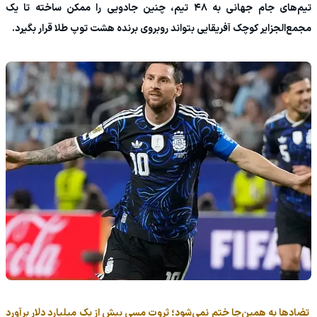
تیم‌های جام جهانی به ۴۸ تیم، چنین جادویی را ممکن ساخته تا یک
مجمع‌الجزایر کوچک آفریقایی بتواند روبروی برنده هشت توپ طلا قرار بگیرد.
تضادها به همین‌جا ختم نمی‌شود؛ ثروت مسی بیش از یک میلیارد دلار برآورد