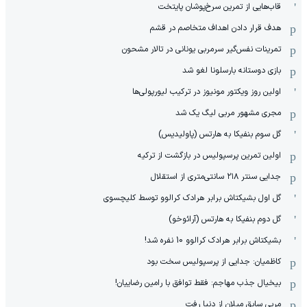
قاب‌هایی از تمرین سرخ‌پوشان پایتخت
هدف قرار دادن اهداف متخاصم در قشم
‏تمرینات نفس‌گیر سرمربی یونانی در تالار مشحون
بازی دوستانه بارسلونا لغو شد
اولین روز ویکتور مونیوز در ترکیب لیورپولی‌ها
مجری مشهور مربی لیگ یک شد
گل سوم بنفیکا به هارتس (پاولیدیس)
اولین تمرین پرسپولیس در بازگشت از ترکیه
جدایی سنتر ۲۱۸ سانتی‌متری از استقلال
گل اول بشیکتاش برابر هرادک کرالوو توسط کلیچسوی
گل دوم بنفیکا به هارتس (آرائوخو)
بشیکتاش برابر هرادک کرالوو 10 نفره شد!
کاظمیان: جدایی از پرسپولیس سخت بود
بیخیال جذب مهاجم: فقط توافق با رامین رضاییان!
مربی سابق میلان از دنیا رفت