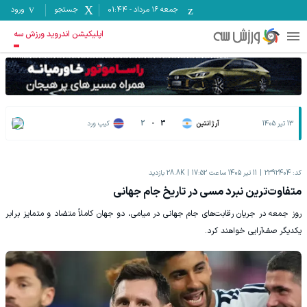
جمعه ۱۶ مرداد
-
01:44
جستجو
ورود
اپلیکیشن اندروید ورزش سه
13 تیر 1405
آرژانتین
3
-
2
کیپ ورد
کد:
2392404
11 تیر 1405 ساعت 17:52
28.8K
بازدید
متفاوت‌ترین نبرد مسی در تاریخ جام‌ جهانی
روز جمعه در جریان رقابت‌های جام جهانی در میامی، دو جهان کاملاً متضاد و متمایز برابر
یکدیگر صف‌آرایی خواهند کرد.