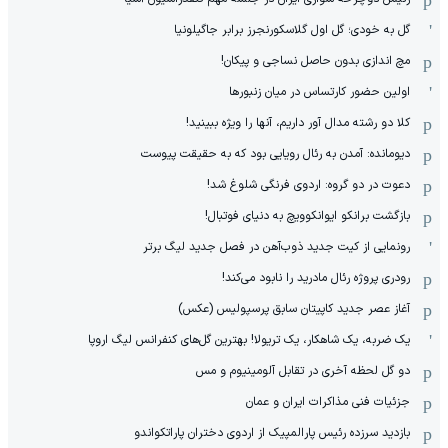
گل به خودی؛ گل اول گلاسکورنجرز برابر جاگیلونیا
مچ اندازی بدون حاصل نساجی و پیکان!
اولین حضور کارتساس در میان زنبورها
کلا دو‌ رشته مدال آور داریم، آنها را ویژه ببینید!
دیومانده: آمدن به رئال رویایی بود که به حقیقت پیوست
دعوت در دو گروه: اردوی فرنگی شلوغ شد!
بازگشت برانکو ایوانکوویچ به دنیای فوتبال!
رونمایی از کیت جدید ذوب‌آهن در فصل جدید لیگ برتر
رودری پروژه رئال مادرید را نابود می‌کند!
آغاز عصر جدید کاپیتان سابق پرسپولیس (عکس)
یک ضربه، یک شاهکار، یک تریولا! بهترین گل‌های کنفرانس لیگ اروپا
دو گل لحظه آخری در تقابل آلومینیوم و مس
جزئیات فنی مذاکرات ایران و عمان
بازدید سرزده رئیس پارالمپیک از اردوی دختران پاراتکواندو