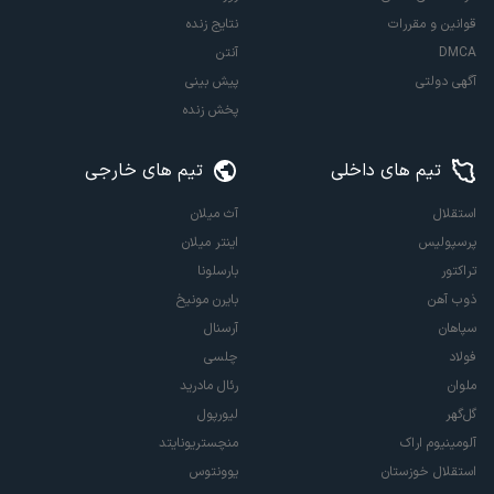
قوانین و مقررات
نتایج زنده
DMCA
آنتن
آگهی دولتی
پیش بینی
پخش زنده
تیم های داخلی
تیم های خارجی
استقلال
آث میلان
پرسپولیس
اینتر میلان
تراکتور
بارسلونا
ذوب آهن
بایرن مونیخ
سپاهان
آرسنال
فولاد
چلسی
ملوان
رئال مادرید
گل‌گهر
لیورپول
آلومینیوم اراک
منچستریونایتد
استقلال خوزستان
یوونتوس