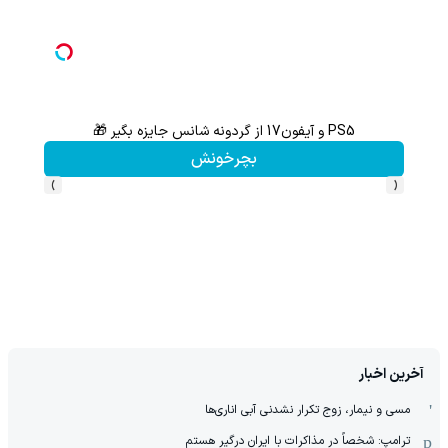
از آیفون 17 تا پلی استیشن 5 جایزه ببر 🎮😍📱 | بازی کن ، گردونه بچرخون
بچرخونش
›
‹
آخرین اخبار
مسی و نیمار، زوج تکرار نشدنی آبی اناری‌ها
ترامپ: شخصاً در مذاکرات با ایران درگیر هستم