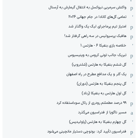
واکنش سرمربی نیوکسل به انتقال گیمارش به آرسنال
تمامی گل‌های کانادا در جام جهانی 2026
امتیاز تیم پرماجرای لیگ یک واگذار شد
هافبک پرسپولیس در سه راهی گرفتار شد!
خلاصه بازی بنفیکا 6 - هارتس 1
تبریک جالب تونی کروس به وینیسیوس
گل ششم بنفیکا به هارتس (شلدروپ)
یک گلر و یک مدافع مطرح در راه اصفهان
گل پنجم بنفیکا به هارتس (دوران)
گل اول هارتس به بنفیکا (رناد)
۹۹ درصد مطمئنم رودری از رئال سوءاستفاده کرد
مسیر ناگویا از فدراسیون می‌گذرد
گل چهارم بنفیکا به هارتس (پاولیدیس)
فدراسیون تأیید کرد: بونوچی دستیار مانچینی می‌شود