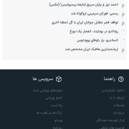
احمد نور و پایان سریع شایعه پرسپولیس! (عکس)
رسمی: فورلان سرمربی اروگوئه شد
توقف فجر مقابل جوانان ایران با گل لحظه آخری
رونالدو در یونایتد، انفجار یک نبوغ
الساندرو، یار باوفای یوونتوس
ارزشمندترین هافبک ایران مشخص شد
راهنما
سرویس ها
دانلود اپلیکیشن
سوژه‌های ورزشی شما
ارتباط با ما
اخبار ورزشی
تبلیغات
پادکست
درباره ما
لیگ ها و رقابت ها
ابزار توسعه دهندگان
ویدئو
فرصت های شغلی
روزنامه