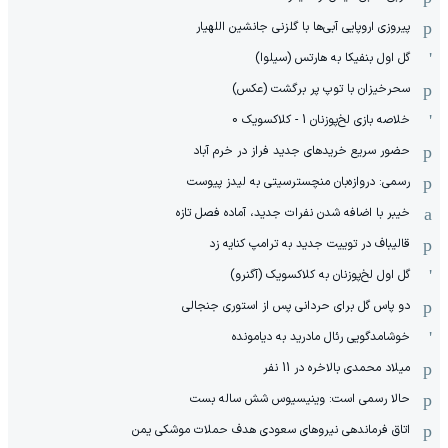
پیروزی اروپایی آبی‌ها با گلزنی جانشین اللهیار
گل اول بنفیکا به هارتس (سیلوا)
سحرخیزان با توپ پر برگشت (عکس)
خلاصه بازی لخ‌پوزنان 1 - کلاکسویک 0
حضور سریع خریدهای جدید فراز در خرم آباد
رسمی: دروازه‌بان منچسترسیتی به لیدز پیوست
خیبر با اضافه شدن نفرات جدید، آماده فصل تازه
قالیباف در توییت جدید به ترامپ کنایه زد
گل اول لخ‌پوزنان به کلاکسویک (آگنرو)
دو پاس گل برای حردانی پس از استوری جنجالی
خوشامدگویی رئال مادرید به دیامونده
میلاد محمدی بالاخره در 11 نفر
حالا رسمی است: وینیسیوس شش ساله بست
اتاق فرماندهی نیروهای سعودی هدف حملات موشکی یمن