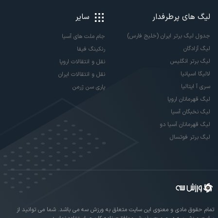
لیگ های پرطرفدار
سایر
جدول لیگ برتر ایران (خلیج فارس)
جام ملت های آسیا
لیگ آزادگان
رنکینگ فیفا
لیگ برتر انگلیس
نقل و انتقالات اروپا
لالیگا اسپانیا
نقل و انتقالات ایران
سری آ ایتالیا
پاری سن ژرمن
لیگ قهرمانان اروپا
لیگ نخبگان آسیا
لیگ قهرمانان آسیا دو
لیگ برتر فوتسال
تمام حقوق مادی و معنوی این سایت متعلق به ورزش سه می باشد. شما می توانید از