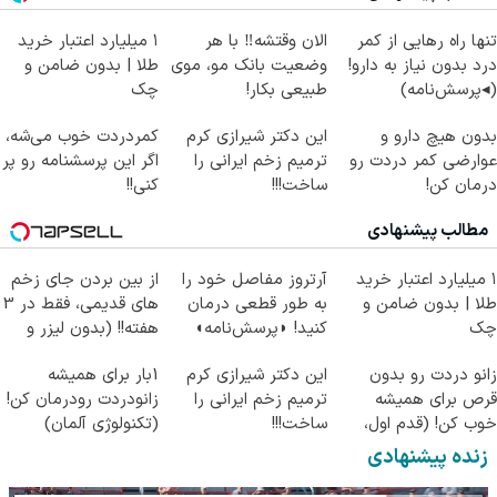
تنها راه رهایی از کمر
الان وقتشه‼️ با هر
۱ میلیارد اعتبار خرید
درد بدون نیاز به دارو!
وضعیت بانک مو، موی
طلا | بدون ضامن و
(◂پرسش‌نامه)
طبیعی بکار!
چک
بدون هیچ دارو و
این دکتر شیرازی کرم
کمردردت خوب می‌شه،
عوارضی کمر دردت رو
ترمیم زخم ایرانی را
اگر این پرسشنامه رو پر
درمان کن!
ساخت!!!
کنی!!
(پرسش‌نامه)
مطالب پیشنهادی
۱ میلیارد اعتبار خرید
آرتروز مفاصل خود را
از بین بردن جای زخم
طلا | بدون ضامن و
به طور قطعی درمان
های قدیمی، فقط در 3
چک
کنید! ◗پرسش‌نامه◖
هفته!! (بدون لیزر و
جراحی)
زانو دردت رو بدون
این دکتر شیرازی کرم
1بار برای همیشه
قرص برای همیشه
ترمیم زخم ایرانی را
زانودردت رودرمان کن!
خوب کن! (قدم اول،
ساخت!!!
(تکنولوژی آلمان)
پرسش‌نامه)
◂پرسشنامه▸
زنده پیشنهادی