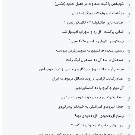
ذوب‌آهن با کیت متفاوت در فصل جدید (عکس)
بازگشت امیدوارکننده وینگر استقلال
خلاصه بازی جاگیلونیا 2 - گلاسکو رنجرز 1
آسانی برگشت، گل زد و سهراب امیدوار شد
یوونتوس - ناپولی ، فصل 2020 سری آ
رسمی: پدیده فرانسوی به پاری‌سن‌ژرمن پیوست
استقلال با سه گل به استقبال لیگ رفت
مراسم گرامیداشت روز خبرنگار و رونمایی از کیت ذوب آهن
اعلام رضایت ترامپ از روند مسائل مربوط به ایران
گل دوم جاگیلونیا به گلاسکورنجرز
حفظ رکوردهای جهانی دو ستاره وزنه برداری
حمله نیروهای اسرائیلی به خبرنگار پرس‌تی‌وی
پاسخ گل‌به‌خودی، گل‌به‌خودی بود!
چرا رودری به پیشنهاد رئال نه گفت؟
رئیس دوچرخه سواری ایران در جلسه مهم کنفدراسیون آسیا