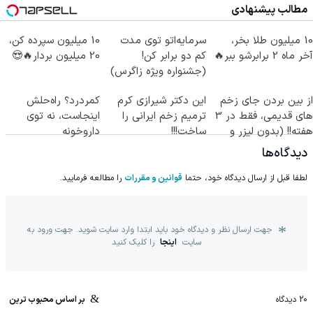
مطالب پیشنهادی
10 میلیون طلا بخر،
سرمایه‌اتو توی مدت
10 میلیون سپرده کن،
آخر ماه 2 برابرشو ببر🔥
کم دو برابر کن!
20 میلیون بردار🔥😍
(جشنواره ویژه زاگرس)
🔥
از بین بردن جای زخم
این دکتر شیرازی کرم
کمردرد؟ راه‌حلش
های قدیمی، فقط در 3
ترمیم زخم ایرانی را
اینجاست، نه توی
هفته!! (بدون لیزر و
ساخت!!!
داروخونه
جراحی)
دیدگاه‌ها
لطفا قبل از ارسال دیدگاه خود، حتما
قوانین و مقررات
را مطالعه فرمایید.
جهت ارسال نظر و دیدگاه خود باید ابتدا وارد سایت شوید. جهت ورود به
سایت
اینجا
را کلیک کنید
20
دیدگاه
بر اساس محبوب ترین