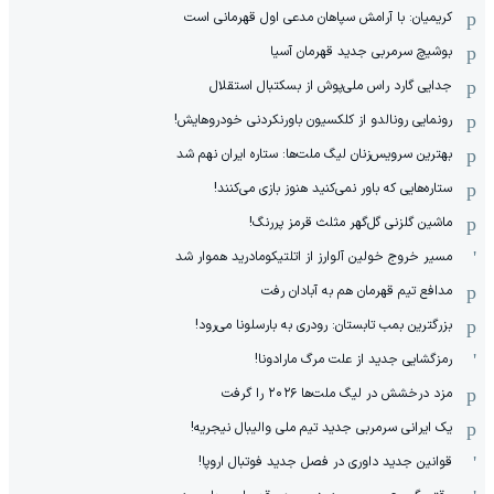
کریمیان: با آرامش سپاهان مدعی اول قهرمانی است
بوشیچ سرمربی جدید قهرمان آسیا
جدایی گارد راس ملی‌پوش از بسکتبال استقلال
رونمایی رونالدو از کلکسیون باورنکردنی خودروهایش!
بهترین سرویس‌زنان لیگ ملت‌ها: ستاره ایران نهم شد
ستاره‌هایی که باور نمی‌کنید هنوز بازی می‌کنند!
ماشین گلزنی گل‌گهر مثلث قرمز پررنگ!
مسیر خروج خولین آلوارز از اتلتیکومادرید هموار شد
مدافع تیم قهرمان هم به آبادان رفت
بزرگترین بمب تابستان: رودری به بارسلونا می‌رود!
رمزگشایی جدید از علت مرگ مارادونا!
مزد درخشش در لیگ ملت‌ها ٢٠٢۶ را گرفت
یک ایرانی سرمربی جدید تیم ملی والیبال نیجریه!
قوانین جدید داوری در فصل جدید فوتبال اروپا!