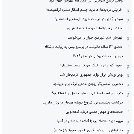
وقتی گربیج سرمربی، در زمین هم قهرمان جهان بود
افزایش تردیدها: مادرید چشم انتظار ستاره گرانقیمت!
سردار آزمون در لیست خرید تابستانی استقلال!
استقبال فوق‌‌العاده مردم ترکیه از فرعون
قهرمان آسیا قهرمان جهان را می‌خواهد!
حضور 13 ساله عالیشاه در پرسپولیس به روایت باشگاه
برترین لحظات رودری در سال 2026
جنون گریزمان در لیگ آمریکا: عجب ستاره‌ای!
وزیر ورزش ایران وارد جمهوری آذربایجان شد
نجفیان: شمس‌آذر بزودی مدعی لیگ برتر می‌شود
نتیجه جلسه اضطراری: حمایت کامل از اینفانتینو!
بازگشت وینیسیوس، شروع دوباره هیجان در رئال مادرید
صحبت‌های مهم رحمتی درباره قلعه‌نویی
مهره مورد اعتماد پیاتزا آماده درخشش در آسیا
به قولش عمل کرد: گاوی با موی صورتی! (عکس)