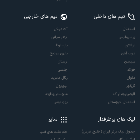
تیم های داخلی
تیم های خارجی
استقلال
آث میلان
پرسپولیس
اینتر میلان
تراکتور
بارسلونا
ذوب آهن
بایرن مونیخ
سپاهان
آرسنال
فولاد
چلسی
ملوان
رئال مادرید
گل‌گهر
لیورپول
آلومینیوم اراک
منچستریونایتد
استقلال خوزستان
یوونتوس
لیگ های پرطرفدار
سایر
جدول لیگ برتر ایران (خلیج فارس)
جام ملت های آسیا
لیگ آزادگان
رنکینگ فیفا