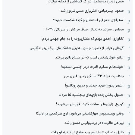
مسی دوباره درخشید؛ دو گل تماشایی از نابغه فوتبال
صعود اینترمیامی: آتش‌بازی مسی شروع شد!
استراتژی حقوقی استقلال چگونه شکست خورد؟
مجلس اسپانیا به دنبال حذف مراکش از میزبانی ۲۰۳۰!
کاناوارو: احمق بودم که ماشاریپوف را به جام جهانی بردم!
گل‌هایی فراتر از تصور؛ جسورانه‌ترین شاهکارهای لیگ برتر انگلیس
لیائو خوش‌شانس است که در میلان بازی می‌کند
خوشحالم تسلیم قدرت برتر چلسی نشدیم!
بمناسبت تولد 43 سالگی رابین فن پرسی
النصر بدون خرید جدید و بدون رونالدو!
جدول پخش زنده بازی‌های پنجشنبه 15 مرداد
گربیج: ژاپنی‌ها را ساکت کنید، قهرمان می‌شوید!
وقتی وینیسیوس مهارنشدنی می‌شود؛ اوج هنرنمایی در لالیگا
پیراهن عالیشاه در پرسپولیس ممنوع شد
دلیل انتخاب شماره عجیب صلاح در ترکیه لو رفت!