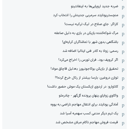
ضربه جدید اروپایی‌ها به اینفانتینو
منچستریونایتد سرمربی جدیدش را انتخاب کرد
کاراگر: جای صلاح در لیگ ترکیه نیست!
مرگ شوکه‌کننده بازیکن در بازی به دلیل صاعقه
باشگاهی بدون شهر با تماشاگران کرایه‌ای!
رسمی: زولا به کادر فنی ایتالیا اضافه شد
اگر کرویف بود، فران تورس را اخراج می‌کرد!
تحقیق از بازیکن بوکاجونیورز به‌دلیل قاچاق مواد!
توازن دروغین: بارسا بیشتر از رئال خرج کرده؟!
کاناوارو: در اردوی ازبکستان یک موش حضور داشت!
واکاوی زوایای پنهان پرونده گل‌گهر - چادرملو
آمادگی یونایتد برای انتقال مهاجم ناراضی به یووه
یک تیم دیگر مدعی کسب سهمیه آسیا شد
قیمت فروش مهاجم ناکام میلان مشخص شد