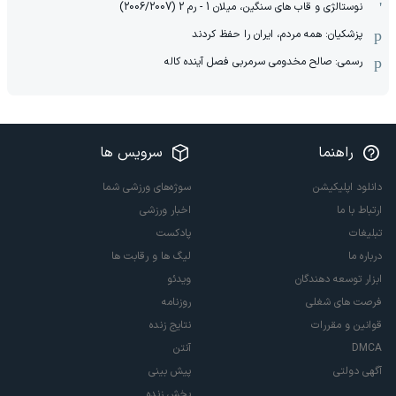
نوستالژی و قاب های سنگین، میلان 1 - رم 2 (2006/2007)
پزشکیان: همه مردم، ایران را حفظ کردند
رسمی: صالح مخدومی سرمربی فصل آینده کاله
راهنما
سرویس ها
دانلود اپلیکیشن
سوژه‌های ورزشی شما
ارتباط با ما
اخبار ورزشی
تبلیغات
پادکست
درباره ما
لیگ ها و رقابت ها
ابزار توسعه دهندگان
ویدئو
فرصت های شغلی
روزنامه
قوانین و مقررات
نتایج زنده
DMCA
آنتن
آگهی دولتی
پیش بینی
پخش زنده