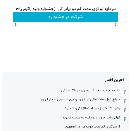
ثبت نام کن؛خرید کن؛نقره ببر
کلیک کن!
›
‹
آخرین اخبار
مقصد جدید محمد موسوی در ٣٨ سالگی!
حراج غول ساختمانی در کازان: ردپای سرمربی سابق ایران
رکورد تاریخی ژاپن: احتمالا تکرارنشدنی!
نهایی شد: پرواز دیومانده به سمت مادرید!
از سرگیری تمرینات ذوب‌آهن در اصفهان