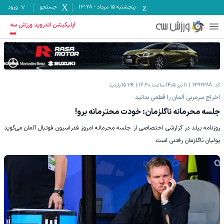
پنجشنبه ۱۵ مرداد
-
13:28
جستجو
ورود
اپلیکیشن اندروید ورزش سه
کد:
2392388
11 تیر 1405 ساعت 16:30
15.3K
بازدید
اخراج سرمربی آلمان را قطعی بدانید
جلسه محرمانه ناگلزمان: خودت محترمانه برو!
روزنامه بیلد در گزارشی اختصاصی از جلسه محرمانه امروز فدراسیون فوتبال آلمان می‌گوید
یولیان ناگلزمان رفتنی است.