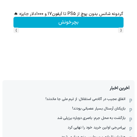
گردونه شانس بدون پوچ از PS5 تا آیفون17 و 1000دلار جایزه 🔥
بچرخونش
›
‹
آخرین اخبار
اتفاق عجیب در آکادمی استقلال: از تیم ملی جا ماندند!
بازیکنان آرسنال بسیار عصبانی بودند!
بازگشت به محل جرم: باصری دوباره برزیلی شد
پی‌اس‌جی اولین خرید خود را نهایی کرد