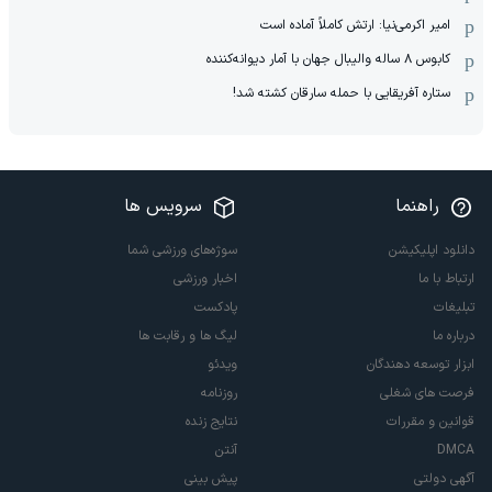
امیر اکرمی‌نیا: ارتش کاملاً آماده است
کابوس ۸ ساله والیبال جهان با آمار دیوانه‌کننده
ستاره آفریقایی با حمله سارقان کشته شد!
راهنما
سرویس ها
دانلود اپلیکیشن
سوژه‌های ورزشی شما
ارتباط با ما
اخبار ورزشی
تبلیغات
پادکست
درباره ما
لیگ ها و رقابت ها
ابزار توسعه دهندگان
ویدئو
فرصت های شغلی
روزنامه
قوانین و مقررات
نتایج زنده
DMCA
آنتن
آگهی دولتی
پیش بینی