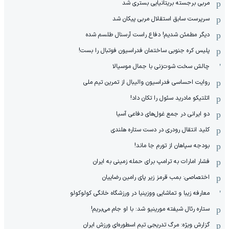
مربی برجسته بریتانیایی بستری شد
سرپرست سابق استقلال مربی پیکان شد
دیگر مطمئن شدیم! دفاع راست آرسنال طلسم شده
پلیس کره ‌جنوبی ساختمان فدراسیون فوتبال را بست!
چالش سخت شوت‌زنی با جمال موسیالا
روایت احساسی فدراسیون والیبال از تمرین تیم ملی
اتلتیکو مادرید سئول را تکان داد!
دو ایرانی در جمع غول‌های دفاعی آسیا
کلید انتقال رودری در دست ستاره هلندی
بودجه سپاهان از تورم جا ماند!
فشار امارات به ترامپ برای حمله زمینی به ایران
اختصاصی: بمب قرمز زیر پای رامین رضاییان
معارفه زیبا و تماشایی ووزینیا در ورزشگاه خانگی کولوکولو
ستاره رئال شیفته مورینیو شد: با او جام می‌بریم!
گزارش ویژه: مرگ تدریجی تیم اسطوره‌ای ورزش ایران