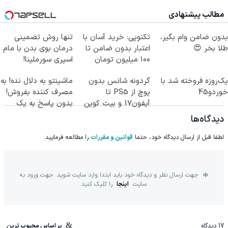
(پرسش‌نامه)
مطالب پیشنهادی
بدون ضامن وام بگیر،
تکنوپی: خرید آسان با
تنها روش تضمینی
طلا بخر 😍
اعتبار بدون ضامن تا
درمان بوی بدن با مام
۱۰۰ میلیون تومان
اسپری سورملینا!
یک‌روزه فروخته شد با
گردونه شانس بدون
ماشینتو به دلال نده! به
خوردو45
پوچ از PS5 تا
مصرف کننده بفروش!
آیفون17 و بیت کوین
بدون پاسخ به یک
🔥
تماس
دیدگاه‌ها
لطفا قبل از ارسال دیدگاه خود، حتما
قوانین و مقررات
را مطالعه فرمایید.
جهت ارسال نظر و دیدگاه خود باید ابتدا وارد سایت شوید. جهت ورود به
سایت
اینجا
را کلیک کنید
17
دیدگاه
بر اساس محبوب ترین