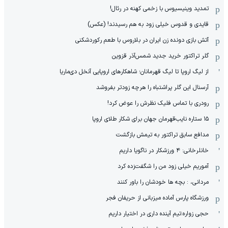
تمدید وینیسیوس با زخمی کهنه در رئال!
قایدی و قدوس خیلی زود به هم رسیدند! (عکس)
آتش بازی دونده زن ایران در بلاروس با طعم رکوردشکنی
گلر تراکتور خرید جدید شمس‌آذر قزوین
از لیگ اروپا تا لیگ قهرمانان؛ شاهکارهای اروپایی آنخل دی‌ماریا
آرسنال این گلر پراشتباه را هرچه زودتر بفروشد
رودری با تماس فلیک نظرش را عوض کرد!
١۵ ستاره نایب‌قهرمان جهان برای شکار طلای اروپا
مدافع سابق تراکتور به تیمش بازگشت
خانلرخانی: ۴ ورزشکار در ناگویا داریم
آموریم خیلی زود من را شگفت‌زده کرد
مردانی، : بچه ها خودشان را باور کنند
ورزشگاه پارس آماده میزبانی از حریفان فجر
حجی زواره:تیم آینده داری در اختیار داریم