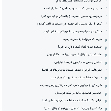
حاجی موسایی: تمرینات فشرده‌ای دارم
سلیمی: مسیر کسب سهمیه المپیک دشوار است
برخورداری: مسیر المپیک از پاکستان و کره می گذرد
کلهر: از نظر بدنی برای حضور در مسابقات کاملا آماده‌ام
بزرگی: در دوران محرومیت تمریناتم را قطع نکردم
دیومانده ذوق‌زده به مادرید رسید
صنعت نفت فعلا فقط دفاع می‌خرد!
عقب‌نشینی الهلال از خرید بزرگ به خاطر پول!
امضای رسمی صلاح روی قرارداد ترابزون
پاس‌هایی فراتر از تصور؛ شاهکارهای تریولا در فوتبال
در ورشو فقط حرف، حرف روبرتو پیاتزاست
شریعتی: از بهترین کمپ‌ دنیا به بدترین زمین‌ رسیدم
جانشین مجیدی شاید در لیگ عربستان
فران دیگر یک دقیقه هم نباید برای بارسا بازی کند!
یک شروع ویران‌کننده برای مورینیو در رئال مادرید