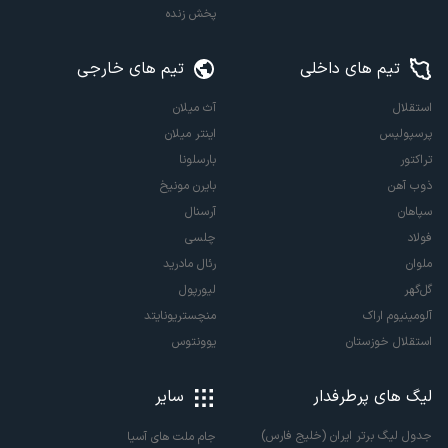
پخش زنده
تیم های داخلی
تیم های خارجی
استقلال
آث میلان
پرسپولیس
اینتر میلان
تراکتور
بارسلونا
ذوب آهن
بایرن مونیخ
سپاهان
آرسنال
فولاد
چلسی
ملوان
رئال مادرید
گل‌گهر
لیورپول
آلومینیوم اراک
منچستریونایتد
استقلال خوزستان
یوونتوس
لیگ های پرطرفدار
سایر
جدول لیگ برتر ایران (خلیج فارس)
جام ملت های آسیا