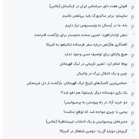
قبولی هفت داور سرشناس ایران در ازبکستان (عکس)
ساپینتو: برابر سالزبورگ باید بی‌نقص باشیم
بله، ما در آرسنال به وینیسیوس نیاز داریم
نبض اولدترافورد؛ تمرین سخت منچستر برای بازگشت قدرتمند
افشاگری هاآرتص درباره سفر فرستاده نتانیاهو به آمریکا
هیچ واژه‌ای برای توصیف مسی وجود ندارد
یوفا اعلام کرد: تغییر تاریخی در لیگ قهرمانان
چین و یک انتقال بزرگ در والیبال
حماسی‌ترین کامبک‌های تاریخ لیگ قهرمانان؛ بازگشت از دل غیرممکن
یک بازی دوستانه دیگر بارسلونا هم لغو شد؟!
دو خرید آزاد در راه پیوستن به پرسپولیس!
یحیی با چیزی مواجه شد که توقع نداشت!
مدیرعامل پرسپولیس و یک انتخاب غیرمنتظره! (عکس)
گریزمان دوباره گل زد؛ دومین شاهکار در آمریکا!