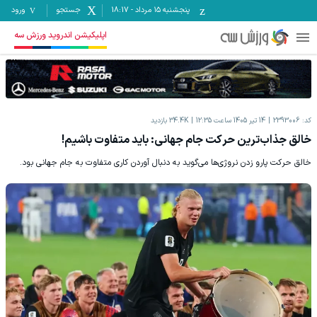
پنجشنبه ۱۵ مرداد
-
18:17
جستجو
ورود
اپلیکیشن اندروید ورزش سه
کد:
2393006
14 تیر 1405 ساعت 12:35
34.4K
بازدید
خالق جذاب‌ترین حرکت جام جهانی: باید متفاوت باشیم!
خالق حرکت پارو زدن نروژی‎‌ها می‌گوید به دنبال آوردن کاری متفاوت به جام جهانی بود.