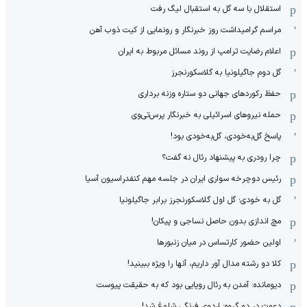
استقلال با سه گل به استقبال لیگ رفت
مراسم گرامیداشت روز خبرنگار و رونمایی از کیت ذوب آهن
اعلام رضایت ترامپ از روند مسائل مربوط به ایران
گل دوم جاگیلونیا به گلاسکورنجرز
حفظ رکوردهای جهانی دو ستاره وزنه برداری
حمله نیروهای اسرائیلی به خبرنگار پرس‌تی‌وی
پاسخ گل‌به‌خودی، گل‌به‌خودی بود!
چرا رودری به پیشنهاد رئال نه گفت؟
رئیس دوچرخه سواری ایران در جلسه مهم کنفدراسیون آسیا
گل به خودی؛ گل اول گلاسکورنجرز برابر جاگیلونیا
مچ اندازی بدون حاصل نساجی و پیکان!
اولین حضور کارتساس در میان زنبورها
کلا دو‌ رشته مدال آور داریم، آنها را ویژه ببینید!
دیومانده: آمدن به رئال رویایی بود که به حقیقت پیوست
دعوت در دو گروه: اردوی فرنگی شلوغ شد!