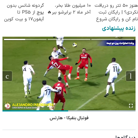
هنوز 50 تتر رو دریافت
10 میلیون طلا بخر،
گردونه شانس بدون
نکردی؟ | رایگان ثبت
آخر ماه 2 برابرشو ببر🔥
پوچ از PS5 تا
نام کن و رایگان شروع
آیفون17 و بیت کوین
کن!
🔥
زنده پیشنهادی
فوتبال بنفیکا - هارتس