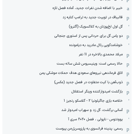
خیبر با اضافه شدن نفرات جدید، آماده فصل تازه
قالیباف در توییت جدید به ترامپ کنایه زد
گل اول لخ‌پوزنان به کلاکسویک (آگنرو)
دو پاس گل برای حردانی پس از استوری جنجالی
خوشامدگویی رئال مادرید به دیامونده
میلاد محمدی بالاخره در 11 نفر
حالا رسمی است: وینیسیوس شش ساله بست
اتاق فرماندهی نیروهای سعودی هدف حملات موشکی یمن
ذوب‌آهن با کیت متفاوت در فصل جدید (عکس)
بازگشت امیدوارکننده وینگر استقلال
خلاصه بازی جاگیلونیا 2 - گلاسکو رنجرز 1
آسانی برگشت، گل زد و سهراب امیدوار شد
یوونتوس - ناپولی ، فصل 2020 سری آ
رسمی: پدیده فرانسوی به پاری‌سن‌ژرمن پیوست