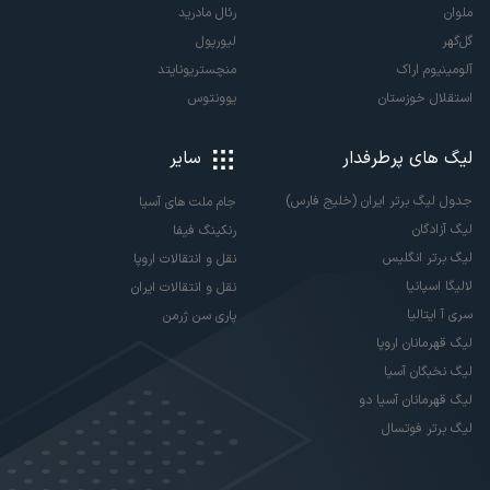
ملوان
رئال مادرید
گل‌گهر
لیورپول
آلومینیوم اراک
منچستریونایتد
استقلال خوزستان
یوونتوس
لیگ های پرطرفدار
سایر
جدول لیگ برتر ایران (خلیج فارس)
جام ملت های آسیا
لیگ آزادگان
رنکینگ فیفا
لیگ برتر انگلیس
نقل و انتقالات اروپا
لالیگا اسپانیا
نقل و انتقالات ایران
سری آ ایتالیا
پاری سن ژرمن
لیگ قهرمانان اروپا
لیگ نخبگان آسیا
لیگ قهرمانان آسیا دو
لیگ برتر فوتسال