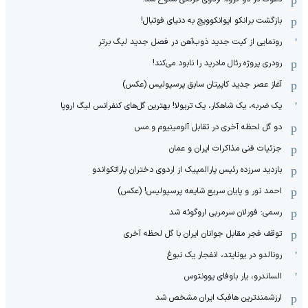
بازگشت برانکو ایوانکوویچ به دنیای فوتبال!
رونمایی از کیت جدید ذوب‌آهن در فصل جدید لیگ برتر
رودری پروژه رئال مادرید را نابود می‌کند!
آغاز عصر جدید کاپیتان سابق پرسپولیس (عکس)
یک ضربه، یک شاهکار، یک تریولا! بهترین گل‌های کنفرانس لیگ اروپا
دو گل لحظه آخری در تقابل آلومینیوم و مس
جزئیات فنی مذاکرات ایران و عمان
بازدید سرزده رئیس پارالمپیک از اردوی دختران پاراتکواندو
احمد نور و پایان سریع شایعه پرسپولیس! (عکس)
رسمی: فورلان سرمربی اروگوئه شد
توقف فجر مقابل جوانان ایران با گل لحظه آخری
رونالدو در یونایتد، انفجار یک نبوغ
الساندرو، یار باوفای یوونتوس
ارزشمندترین هافبک ایران مشخص شد