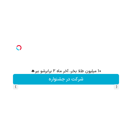
10 میلیون طلا بخر، آخر ماه 2 برابرشو ببر🔥
شرکت در جشنواره
›
‹