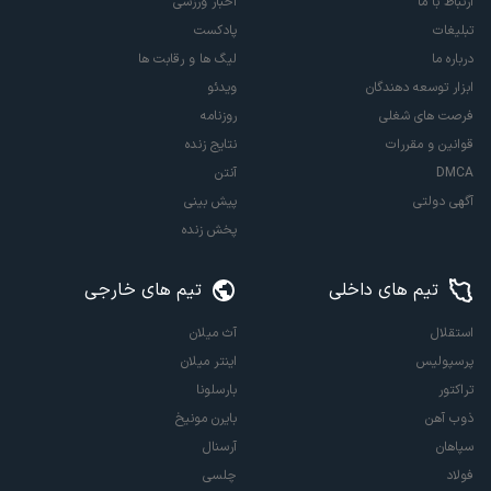
ارتباط با ما
اخبار ورزشی
تبلیغات
پادکست
درباره ما
لیگ ها و رقابت ها
ابزار توسعه دهندگان
ویدئو
فرصت های شغلی
روزنامه
قوانین و مقررات
نتایج زنده
DMCA
آنتن
آگهی دولتی
پیش بینی
پخش زنده
تیم های داخلی
تیم های خارجی
استقلال
آث میلان
پرسپولیس
اینتر میلان
تراکتور
بارسلونا
ذوب آهن
بایرن مونیخ
سپاهان
آرسنال
فولاد
چلسی