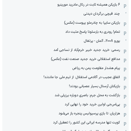
6 بازیکن همیشه ثابت در رئال مادرید مورینیو
چند قیچی برگردان دیدنی
بازیکن سایپا به چادرملو پیوست (عکس)
تمام! رودری به بارسلونا پاسخ مثبت داد
یورو 2008، آلمان - پرتغال
رسمی: خرید جدید خیبر خرم‌آباد از نساجی آمد
مدافع استقلالی خرید جدید صنعت نفت (عکس)
پیام هشدار مقاومت یمن به ریاض
اتفاق عجیب در آکادمی استقلال: از تیم ملی جا ماندند!
بازیکنان آرسنال بسیار عصبانی بودند!
بازگشت به محل جرم: باصری دوباره برزیلی شد
پی‌اس‌جی اولین خرید خود را نهایی کرد
هزاریان: تا بازی پرسپولیس پنجره باز می‌شود
کویت تنها مدرسه ایرانی این کشور را تعطیل کرد