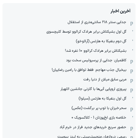
آخرین اخبار
جدایی سنتر ۲۱۸ سانتی‌متری از استقلال
گل اول بشیکتاش برابر هرادک کرالوو توسط کلیچسوی
گل دوم بنفیکا به هارتس (آرائوخو)
بشیکتاش برابر هرادک کرالوو 10 نفره شد!
کاظمیان: جدایی از پرسپولیس سخت بود
بیخیال جذب مهاجم: فقط توافق با رامین رضاییان!
مربی سابق میلان از دنیا رفت
پیروزی اروپایی آبی‌ها با گلزنی جانشین اللهیار
گل اول بنفیکا به هارتس (سیلوا)
سحرخیزان با توپ پر برگشت (عکس)
خلاصه بازی لخ‌پوزنان 1 - کلاکسویک 0
حضور سریع خریدهای جدید فراز در خرم آباد
رسمی: دروازه‌بان منچسترسیتی به لیدز پیوست