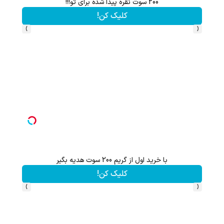
200 سوت نقره پیدا شده برای تو!!!
تا %60 تخفیف محصولات جین وست + خرید در 4 
کلیک کن!
›
‹
با خرید اول از گریم 200 سوت هدیه بگیر
تا 60 درصد تخفیف ویژه جین وست + خرید در4 قسط
کلیک کن!
›
‹