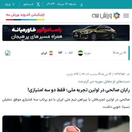
جمعه ۱۶ مرداد
-
09:24
جستجو
ورود
اپلیکیشن اندروید ورزش سه
14 تیر 1405
سوریه
52
-
73
ایران
کد:
2393152
14 تیر 1405 ساعت 23:07
13K
بازدید
دست‌های او مقابل سوریه دیر گرم شد:
رایان صالحی در اولین تجربه ملی: فقط دو سه امتیازی!
صالحی در اولین تجربه‌اش با پیراهن تیم ملی ایران با دو پرتاب سه امتیازی موفق نمایش
نسبتا خوبی داشت.