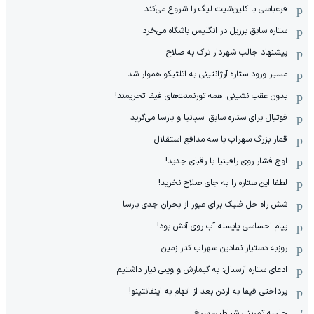
فرعباسی با کلین‌شیت لیگ را شروع می‌کند
ستاره سابق برزیل در انگلیس باشگاه می‌خرد
پیشنهاد جالب شهردار ترک به صلاح
مسیر ورود ستاره آرژانتینی به اتلتیکو هموار شد
بدون عقب نشینی: همه تورنمنت‌های فیفا تحریمند!
فوتبال برای ستاره سابق اسپانیا و بارسا می‌گرید
قمار بزرگ سهراب با سه مدافع استقلال
اوج فشار روی رافینیا با رقبای جدید!
لطفا این ستاره را به جای صلاح نخرید!
شش راه حل فلیک برای عبور از بحران جدی بارسا
پیام احساسی یایسله آب روی آتش بود!
روزبه دستیار نمادین سهراب کنار زمین
ادعای ستاره آرسنال: به گیمارش و وینی نیاز داشتیم
پرداختی فیفا به اردن بعد از اتهام به اینفانتینو!
جلسه تمرینی شیاطین سرخ