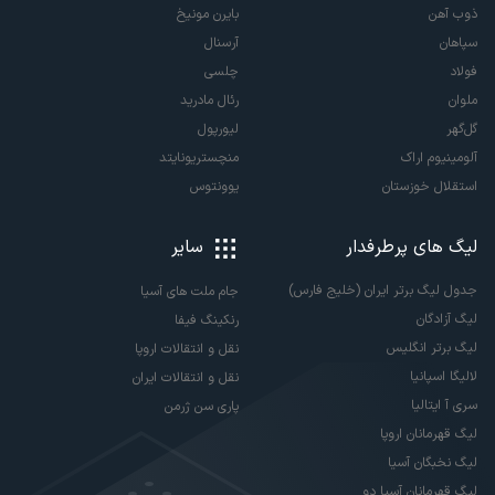
ذوب آهن
بایرن مونیخ
سپاهان
آرسنال
فولاد
چلسی
ملوان
رئال مادرید
گل‌گهر
لیورپول
آلومینیوم اراک
منچستریونایتد
استقلال خوزستان
یوونتوس
لیگ های پرطرفدار
سایر
جدول لیگ برتر ایران (خلیج فارس)
جام ملت های آسیا
لیگ آزادگان
رنکینگ فیفا
لیگ برتر انگلیس
نقل و انتقالات اروپا
لالیگا اسپانیا
نقل و انتقالات ایران
سری آ ایتالیا
پاری سن ژرمن
لیگ قهرمانان اروپا
لیگ نخبگان آسیا
لیگ قهرمانان آسیا دو