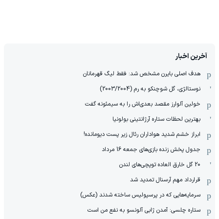
آخرین اخبار
هدف اصلی بایرن مشخص شد: فقط لیگ قهرمانان
نوستالژی، گل شوچنکو به رم (2003/2004)
خولین آلوارز مقصد بعدی‌اش را به سیمئونه گفت
بهترین لحظات ستاره آرژانتینی بولونیا
ابراز خشم شدید هواداران رئال زیر پست دیومانده!
جدول پخش زنده بازی‌های جمعه 16 مرداد
20 گل خارق العاده توپچی‌های لندن
قرارداد مهم آرسنال تمدید شد
سرمایه‌هایی که در پرسپولیس ساخته شدند (عکس)
ستاره چلسی: آمدن ژابی آلونسو به نفع من است