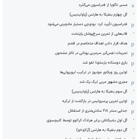
مسیر ناگویا از فدراسیون می‌گذرد
گل چهارم بنفیکا به هارتس (پاولیدیس)
فدراسیون تأیید کرد: بونوچی دستیار مانچینی می‌شود
قاب‌هایی از تمرین سرخ‌پوشان پایتخت
هدف قرار دادن اهداف متخاصم در قشم
‏تمرینات نفس‌گیر سرمربی یونانی در تالار مشحون
بازی دوستانه بارسلونا لغو شد
اولین روز ویکتور مونیوز در ترکیب لیورپولی‌ها
مجری مشهور مربی لیگ یک شد
گل سوم بنفیکا به هارتس (پاولیدیس)
اولین تمرین پرسپولیس در بازگشت از ترکیه
جدایی سنتر ۲۱۸ سانتی‌متری از استقلال
گل اول بشیکتاش برابر هرادک کرالوو توسط کلیچسوی
گل دوم بنفیکا به هارتس (آرائوخو)