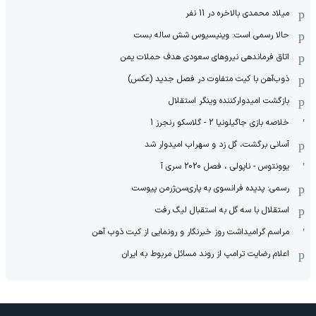
میلاد محمدی بالاخره در 11 نفر
حالا رسمی است: وینیسیوس شش ساله بست
اتاق فرماندهی نیروهای سعودی هدف حملات یمن
ذوب‌آهن با کیت متفاوت در فصل جدید (عکس)
بازگشت امیدوارکننده وینگر استقلال
خلاصه بازی جاگیلونیا 2 - گلاسکو رنجرز 1
آسانی برگشت، گل زد و سهراب امیدوار شد
یوونتوس - ناپولی ، فصل 2020 سری آ
رسمی: پدیده فرانسوی به پاری‌سن‌ژرمن پیوست
استقلال با سه گل به استقبال لیگ رفت
مراسم گرامیداشت روز خبرنگار و رونمایی از کیت ذوب آهن
اعلام رضایت ترامپ از روند مسائل مربوط به ایران