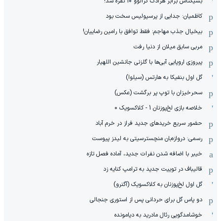
بشیکتاش برابر هرادک کرالوو 10 نفره شد!
کاظمیان: جدایی از پرسپولیس سخت بود
بیخیال جذب مهاجم: فقط توافق با رامین رضاییان!
مربی سابق میلان از دنیا رفت
پیروزی اروپایی آبی‌ها با گلزنی جانشین اللهیار
گل اول بنفیکا به هارتس (سیلوا)
سحرخیزان با توپ پر برگشت (عکس)
خلاصه بازی لخ‌پوزنان 1 - کلاکسویک 0
حضور سریع خریدهای جدید فراز در خرم آباد
رسمی: دروازه‌بان منچسترسیتی به لیدز پیوست
خیبر با اضافه شدن نفرات جدید، آماده فصل تازه
قالیباف در توییت جدید به ترامپ کنایه زد
گل اول لخ‌پوزنان به کلاکسویک (آگنرو)
دو پاس گل برای حردانی پس از استوری جنجالی
خوشامدگویی رئال مادرید به دیامونده