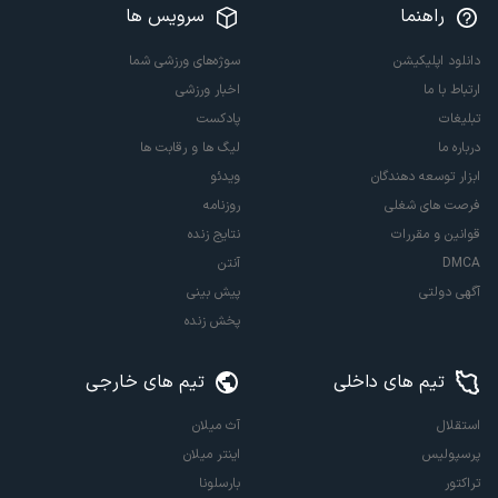
راهنما
سرویس ها
دانلود اپلیکیشن
سوژه‌های ورزشی شما
ارتباط با ما
اخبار ورزشی
تبلیغات
پادکست
درباره ما
لیگ ها و رقابت ها
ابزار توسعه دهندگان
ویدئو
فرصت های شغلی
روزنامه
قوانین و مقررات
نتایج زنده
DMCA
آنتن
آگهی دولتی
پیش بینی
پخش زنده
تیم های داخلی
تیم های خارجی
استقلال
آث میلان
پرسپولیس
اینتر میلان
تراکتور
بارسلونا