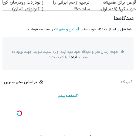
قرص برای همیشه
ترمیم زخم ایرانی را
زانودردت رودرمان کن!
خوب کن! (قدم اول،
ساخت!!!
(تکنولوژی آلمان)
پرسش‌نامه)
◂پرسشنامه▸
دیدگاه‌ها
لطفا قبل از ارسال دیدگاه خود، حتما
قوانین و مقررات
را مطالعه فرمایید.
جهت ارسال نظر و دیدگاه خود باید ابتدا وارد سایت شوید. جهت ورود به
سایت
اینجا
را کلیک کنید
11
دیدگاه
بر اساس محبوب ترین
مشاهده بیشتر