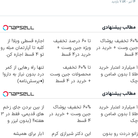
14 تیر
-
7.5K
بازدید
مطالب پیشنهادی
60% تخفیف پوشاک
تا 60 درصد تخفیف
اجاره‌ قسطی ویلا! از
جین وست + خرید در
ویژه جین وست +
کلبه تا آپارتمان مبله رو
4 قسط
خرید در4 قسط
تو 4 قسط اجاره کن.
۱ میلیارد اعتبار خرید
تا %60 تخفیف
تنها راه رهایی از کمر
طلا | بدون ضامن و
محصولات جین وست
درد بدون نیاز به دارو!
چک
+ خرید در 4 قسط
(◂پرسش‌نامه)
مطالب پیشنهادی
۱ میلیارد اعتبار خرید
60% تخفیف پوشاک
از بین بردن جای زخم
طلا | بدون ضامن و
جین وست + خرید در
های قدیمی، فقط در 3
چک
4 قسط
هفته!! (بدون لیزر و
جراحی)
زانو دردت رو بدون
این دکتر شیرازی کرم
1بار برای همیشه