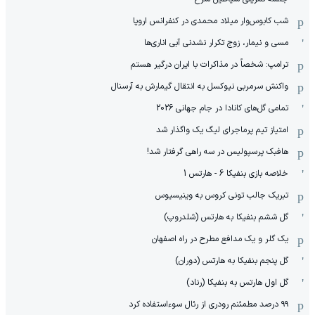
شب کابوس‌وار میلاد محمدی در کنفرانس اروپا
مسی و نیمار، زوج تکرار نشدنی آبی اناری‌ها
ترامپ: شخصاً در مذاکرات با ایران درگیر هستم
واکنش سرمربی نیوکسل به انتقال گیمارش به آرسنال
تمامی گل‌های کانادا در جام جهانی 2026
امتیاز تیم پرماجرای لیگ یک واگذار شد
هافبک پرسپولیس در سه راهی گرفتار شد!
خلاصه بازی بنفیکا 6 - هارتس 1
تبریک جالب تونی کروس به وینیسیوس
گل ششم بنفیکا به هارتس (شلدروپ)
یک گلر و یک مدافع مطرح در راه اصفهان
گل پنجم بنفیکا به هارتس (دوران)
گل اول هارتس به بنفیکا (رناد)
۹۹ درصد مطمئنم رودری از رئال سوءاستفاده کرد