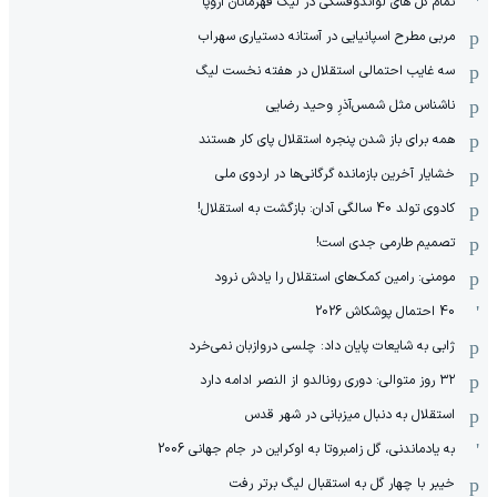
تمام گل های لواندوفسکی در لیگ قهرمانان اروپا
مربی مطرح اسپانیایی در آستانه دستیاری سهراب
سه غایب احتمالی استقلال در هفته نخست لیگ
ناشناس مثل شمس‌آذرِ وحید رضایی
همه برای باز شدن پنجره استقلال پای کار هستند
خشایار آخرین بازمانده گرگانی‌ها در اردوی ملی
کادوی تولد 40 سالگی آدان: بازگشت به استقلال!
تصمیم طارمی جدی است!
مومنی: رامین کمک‌های استقلال را یادش نرود
40 احتمال پوشکاش 2026
ژابی به شایعات پایان داد: چلسی دروازبان نمی‌خرد
۳۲ روز متوالی: دوری رونالدو از النصر ادامه دارد
استقلال به دنبال میزبانی در شهر قدس
به یادماندنی، گل زامبروتا به اوکراین در جام جهانی 2006
خیبر با چهار گل به استقبال لیگ برتر رفت