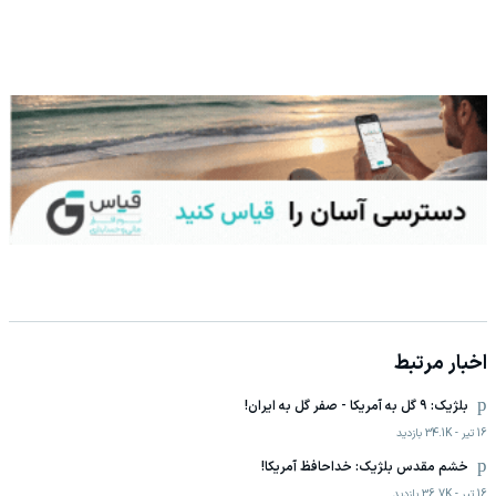
اخبار مرتبط
بلژیک: ۹ گل به آمریکا - صفر گل به ایران!‌
16 تیر
-
34.1K
بازدید
خشم مقدس بلژیک: خداحافظ آمریکا!
16 تیر
-
36.7K
بازدید