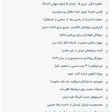
خاطره انگیز، ایران 5 - ایتالیا 5 (جام جهانی 2008)
اولین تجربه نوری، فردا مقابل پرسپولیس!
حمایت تاجرنیا از رامین بعد از جدایی از استقلال!
گران‌ترین دروازه‌بان انگلیس: چیزی برای اثبات ندارم
دیوانگی هواداران برای پیراهن شالکه
چهره بشاش محرم در آستانه آغاز لیگ برتر
آینده دروازه‌بانی ایران در این عکس!
سوپرگل رونالدو به سمپدوریا در سال 2019
می‌خواهم با 4 بمب مسی را منفجر کنم!
پروژه تایفون ترکیه کلید خورد
مورینیو به بازیکنان می‌گوید چه باید بخورند!
استوک سعید روی دروازه‌ها قفل شد
تحریم‌های جدید آمریکا علیه ایران
مصدومیت بازیکن آرسنال از ناحیه رباط صلیبی