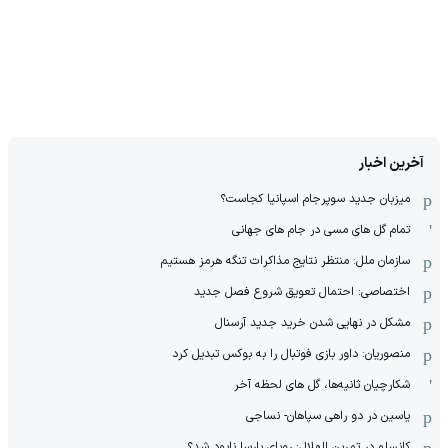
آخرین اخبار
میزبان جدید سوپرجام اسپانیا کجاست؟
تمام گل های مسی در جام های جهانی
سازمان ملل: منتظر نتایج مذاکرات تنگه هرمز هستیم
اختصاصی: احتمال تعویق شروع فصل جدید
مشکل در نهایی شدن خرید جدید آرسنال
منصوریان: داور بازی فوتبال را به بوکس تبدیل کرد
شکارچیان ثانیه‌ها، گل های لحظه آخر
یاسین در دو راهی سپاهان- نساجی
کانسلو در تمرین الهلال: رویای بارسا نابود شد؟