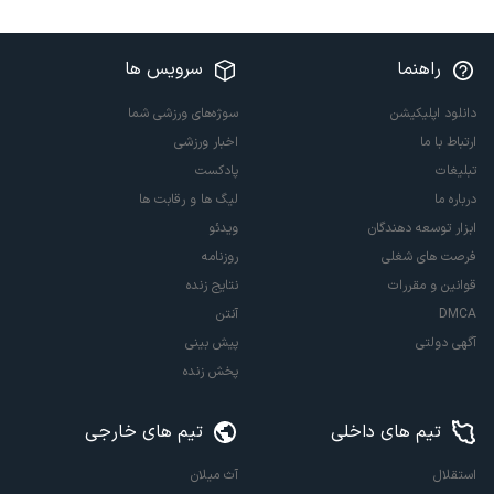
راهنما
سرویس ها
دانلود اپلیکیشن
سوژه‌های ورزشی شما
ارتباط با ما
اخبار ورزشی
تبلیغات
پادکست
درباره ما
لیگ ها و رقابت ها
ابزار توسعه دهندگان
ویدئو
فرصت های شغلی
روزنامه
قوانین و مقررات
نتایج زنده
DMCA
آنتن
آگهی دولتی
پیش بینی
پخش زنده
تیم های داخلی
تیم های خارجی
استقلال
آث میلان