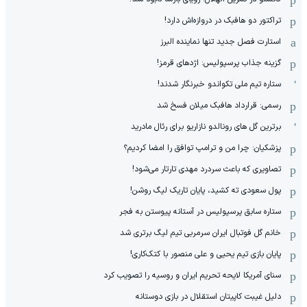
تراکتور دو هافبک در دروازه‌اش دارد!
استارت فصل جدید تنها نماینده البرز
گزینه جذاب پرسپولیس: اژدهای قرمز!
ستاره تیم ملی تکواندو خبرنگار شدند!
رسمی: قرارداد هافبک میلان فسخ شد
برترین گل های رونالدو نازاریو برای رئال مادرید
پزشکیان: چرا من و ترامپ توافق را امضا کردیم؟
تصاویری که باعث سردرد مهدی تارتار می‌شود!
پول سعودی ته کشید، پایان تاریک لیگ روشن!
ستاره سابق پرسپولیس در آستانه پیوستن به فجر
خانم گل فوتبال ایران سرمربی تیم لیگ برتری شد
پایان بازی تیم یحیی و علی منصور با کتک‌کاری!
سنای آمریکا لایحه تحریم ایران و روسیه را تصویب کرد
دلیل غیبت کاپیتان استقلال در بازی دوستانه