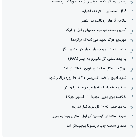
رسمی: وینگر 60 میلیونی رئال به فیورنتینا پیوست
6 گل استثنایی از فرانک لمپارد
برترین گل‌های رونالدو در النصر
آخرین محک دو تیم اصفهانی قبل از لیگ
مورینیو هرگز نباید می‌رفت که برگردد!
حضور دختران و پسران ایران در نیشن لیگز!
به یادماندنی، گل دلپیرو به اینتر (1998)
نروژ خواستار استعفای فوری اینفانتینو شد
شاید امروز یا فردا آتش‌بس ۳۰ تا ۶۰ روزه برقرار شود
سیتی پیشنهاد تحقیرآمیز بارسلونا را رد کرد
خلاصه بازی بایرن مونیخ 2 - استون ویلا 1
به مهاجمی که 20 گل بزند نیاز نداریم!
ضربه استثنائی گومس؛ گل اول استون ویلا به بایرن
معمای سمت چپ بارسلونا پیچیده‌تر شد