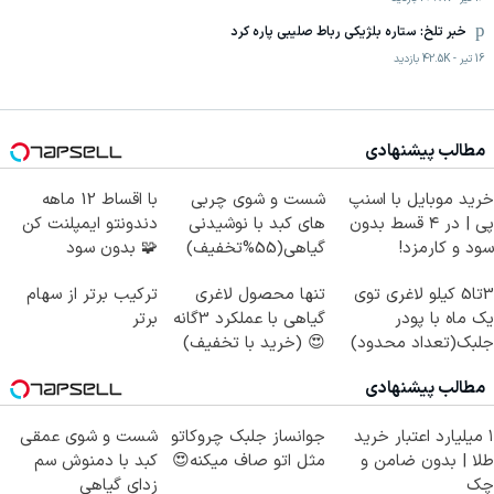
خبر تلخ: ستاره بلژیکی رباط صلیبی پاره کرد
16 تیر
-
42.5K
بازدید
مطالب پیشنهادی
خرید موبایل با اسنپ
شست و شوی چربی
با اقساط 12 ماهه
پی | در ۴ قسط بدون
های کبد با نوشیدنی
دندونتو ایمپلنت کن
سود و کارمزد!
گیاهی(55%تخفیف)
🧩 بدون سود
3تا5 کیلو لاغری توی
تنها محصول لاغری
ترکیب برتر از سهام
یک ماه با پودر
گیاهی با عملکرد 3گانه
برتر
جلبک(تعداد محدود)
😍 (خرید با تخفیف)
مطالب پیشنهادی
۱ میلیارد اعتبار خرید
جوانساز جلبک چروکاتو
شست و شوی عمقی
طلا | بدون ضامن و
مثل اتو صاف میکنه😍
کبد با دمنوش سم
چک
زدای گیاهی