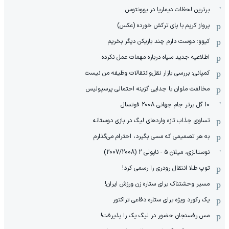
برترین لحظات دیماریا در یوونتوس
پرواز کریم با پای ترکش خورده (عکس)
کیوو: دوست دارم چند بازیکن دیگر بخریم
اطلاعیه جدید سپاه درباره مهمات عمل نکرده
کمپانی: بررسی بازار نقل‌وانتقالات وظیفه من نیست
مخالفت ملوان با جدایی گزینه احتمالی پرسپولیس
10 گل برتر جام جهانی 2008 فوتسال
تساوی جذاب تازه واردهای لیگ در بازی دوستانه
به هر تصمیمی که مسی بگیرد، احترام می‌گذارم
نوستالژی، میلان 5 - ناپولی 2 (2007/2008)
توپ طلا انتقال رودری را رسمی کرد!
مسیر وحشتناک برای ستاره زن ورزش ایران!
یک رکورد ویژه برای ستاره دفاعی تراکتور
مس رفسنجان حضور در لیگ یک را پذیرفت!