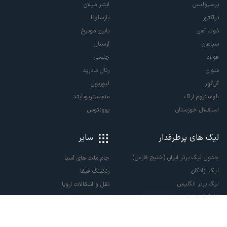
پرسپولیس
اینتر میلان
تراکتور
بارسلونا
ذوب آهن
بایرن مونیخ
سپاهان
آرسنال
فولاد
چلسی
ملوان
رئال مادرید
گل‌گهر
لیورپول
آلومینیوم اراک
منچستریونایتد
استقلال خوزستان
یوونتوس
لیگ های پرطرفدار
سایر
جدول لیگ برتر ایران (خلیج فارس)
جام ملت های آسیا
لیگ آزادگان
رنکینگ فیفا
لیگ برتر انگلیس
نقل و انتقالات اروپا
لالیگا اسپانیا
نقل و انتقالات ایران
سری آ ایتالیا
پاری سن ژرمن
لیگ قهرمانان اروپا