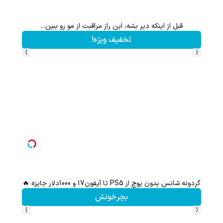
قبل از اینکه دیر بشه، این راز مراقبت از مو رو ببین...
این پک 
تخفیف ویژه!
›
‹
گردونه شانس بدون پوچ از PS5 تا آیفون17 و 1000دلار جایزه 🔥
بچرخونش
›
‹