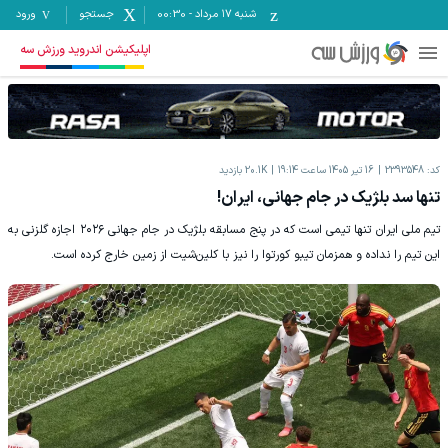
شنبه ۱۷ مرداد
-
00:30
جستجو
ورود
اپلیکیشن اندروید ورزش سه
کد:
2393548
16 تیر 1405 ساعت 19:14
20.1K
بازدید
تنها سد بلژیک در جام جهانی، ایران!
تیم ملی ایران تنها تیمی است که در پنج مسابقه بلژیک در جام جهانی ۲۰۲۶ اجازه گلزنی به
این تیم را نداده و همزمان تیبو کورتوا را نیز با کلین‌شیت از زمین خارج کرده است.