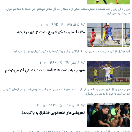
من راه گل زدن را بلد هستم و پایش بیفتد خیلی از توپ‌ها را به گل تبدیل می‌کنم، این جمله را مهاجم جوان
سیرجانی‌ها می گوید.
15 آذر 1401
4.7K
0
120 دقیقه و یک گل شروع مثبت گل‌گهر در ترکیه
تیم فوتبال گل‌گهر سیرجان در اولین دیدار تدارکاتی در اردوی ترکیه با یک گل بر "لیپایای لتونی" غلبه کرد.
18 مهر 1401
4.6K
1
شهیم: برابر نفت MIS فقط به صدرنشینی فکر می‌کردیم
مهاجم جوان گل گهر سیرجان با قدردانی از اعتماد امیر قلعه نویی، ابراز امیدواری می‌کند در دیدارهای آتی نیز
بتواند کیفیت خود را به نمایش بگذارد.
15 مهر 1401
38.6K
19
تعویضی‌های قلعه‌نویی قشقرق به پا کردند!
بازیکنان تعویضی گل‌گهر در بازی با نفت مسجدسلیمان عملکرد فوق‌العاده‌ای از خود به نمایش گذاشتند.