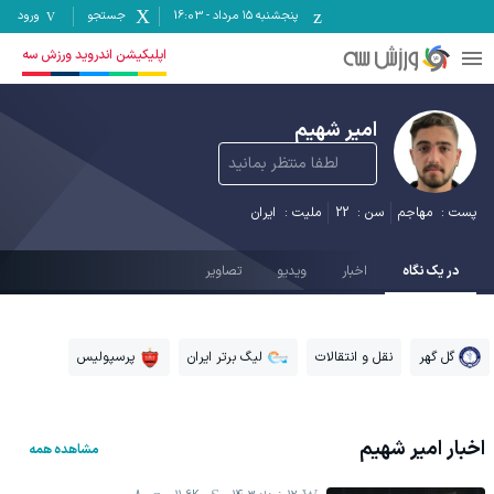
پنجشنبه ۱۵ مرداد
-
16:03
جستجو
ورود
اپلیکیشن اندروید ورزش سه
امیر شهیم
لطفا منتظر بمانید
پست :
مهاجم
سن :
22
ملیت :
ایران
در یک نگاه
اخبار
ویدیو
تصاویر
گل گهر
نقل و انتقالات
لیگ برتر ایران
پرسپولیس
اخبار
امیر شهیم
مشاهده همه