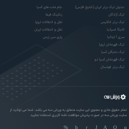
جدول لیگ برتر ایران (خلیج فارس)
جام ملت های آسیا
لیگ آزادگان
رنکینگ فیفا
لیگ برتر انگلیس
نقل و انتقالات اروپا
لالیگا اسپانیا
نقل و انتقالات ایران
سری آ ایتالیا
پاری سن ژرمن
لیگ قهرمانان اروپا
لیگ نخبگان آسیا
لیگ قهرمانان آسیا دو
لیگ برتر فوتسال
تمام حقوق مادی و معنوی این سایت متعلق به ورزش سه می باشد. شما می توانید از
سایت ورزش سه در صورت پذیرش موافقت نامه کاربری استفاده نمایید.