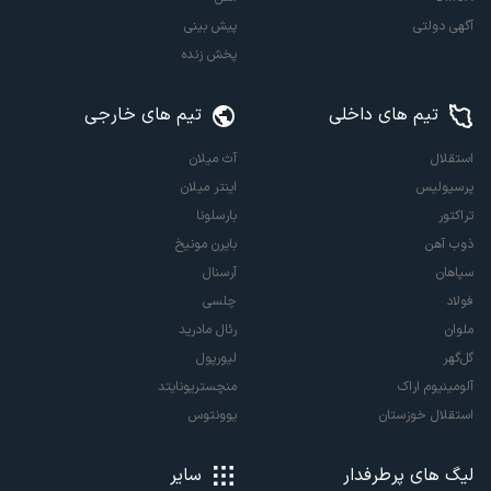
آگهی دولتی
پیش بینی
پخش زنده
تیم های داخلی
تیم های خارجی
استقلال
آث میلان
پرسپولیس
اینتر میلان
تراکتور
بارسلونا
ذوب آهن
بایرن مونیخ
سپاهان
آرسنال
فولاد
چلسی
ملوان
رئال مادرید
گل‌گهر
لیورپول
آلومینیوم اراک
منچستریونایتد
استقلال خوزستان
یوونتوس
لیگ های پرطرفدار
سایر