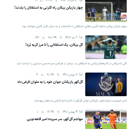
12 خرداد 1403
11.6K
8
چهار بازیکن پیکان راه گلزنی به استقلال را بلدند!
چهار بازیکن پیکان سابقه گلزنی مقابل استقلال را داشته‌اند و به دنبال تکرار گلزنی خواهند بود.
9 دی 1402
180.3K
182
گل پیکان، یک استقلالی را تا مرز گریه بُرد!
گلی که پیکان در ثانیه‌های پایانی به استقلال زد، بیشتر از هرکس سیدحسین حسینی را ناراحت کرد.
7 بهمن 1401
20.2K
3
گل‌گهر بازیکنان جوان خود را به ملوان قرض داد
امیر شهیم و میثم نامور، بازیکنان جوان گل‌گهر با قراردادی قرضی به ملوان پیوستند.
4 بهمن 1401
17.9K
0
مهاجم گل‌گهر، سر سپرده امیر قلعه‌نویی