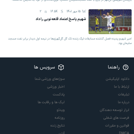
15 مهر 1401
16.5K
2
شهیم پاسخ اعتماد قلعه‌نویی را داد
امیر شهیم پدیده فصل گذشته مسابقات لیگ زننده تک گل گل‌گهری‌ها در نیمه اول دیدار برابر نفت مسجد
سلیمان بود.
راهنما
سرویس ها
دانلود اپلیکیشن
سوژه‌های ورزشی شما
ارتباط با ما
اخبار ورزشی
تبلیغات
پادکست
درباره ما
لیگ ها و رقابت ها
ابزار توسعه دهندگان
ویدئو
فرصت های شغلی
روزنامه
قوانین و مقررات
نتایج زنده
DMCA
آنتن