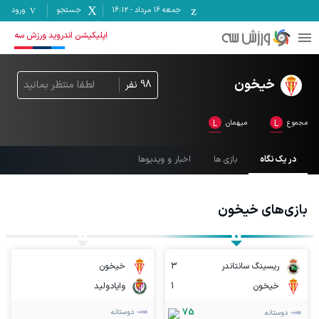
جمعه ۱۶ مرداد
-
16:12
جستجو
ورود
اپلیکیشن اندروید ورزش سه
خیخون
98
نفر
لطفا منتظر بمانید
مجموع
L
میهمان
L
در یک نگاه
بازی ها
اخبار و ویدیوها
بازی‌های
خیخون
ریسینگ سانتاندر
3
خیخون
خیخون
1
وایادولید
75
دوستانه
دوستانه