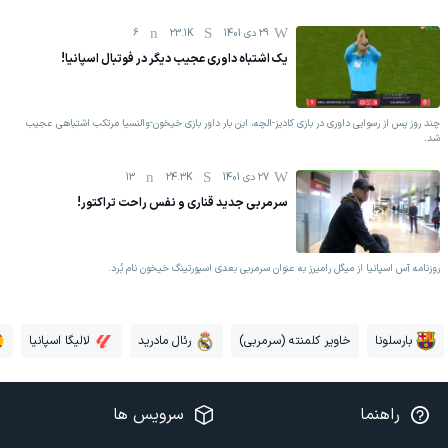
29 دی 1401
23.1K
6
یک اشتباه داوری عجیب دیگر در فوتبال اسپانیا!
چند روز پس از رسوایی داوری در بازی کادیز-الچه، این بار داور بازی خیخون-والنسیا مرتکب اشتباهی عجیب
شد.
27 دی 1401
24.3K
13
سرمربی جدید قناری و نفس راحت تراکتور!
روزنامه آس اسپانیا از میگل رامیرز به عنوان سرمربی بعدی اسپورتینگ خیخون نام بُرد.
بارسلونا
خاویر کلمنته (سرمربی)
رئال مادرید
لالیگا اسپانیا
راهنما
سرویس ها