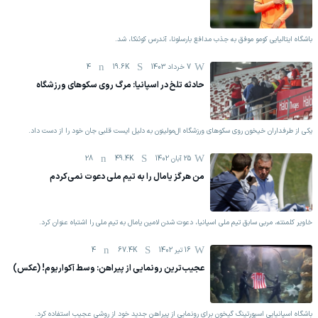
باشگاه ایتالیایی کومو موفق به جذب مدافع بارسلونا، آندرس کوئنکا، شد.
7 خرداد 1403
19.6K
4
حادثه تلخ در اسپانیا: مرگ روی سکوهای ورزشگاه
یکی از طرفداران خیخون روی سکوهای ورزشگاه ال‌مولینون به دلیل ایست قلبی جان خود را از دست داد.
25 آبان 1402
49.4K
28
من هرگز یامال را به تیم ملی دعوت نمی‌کردم
خاویر کلمنته، مربی سابق تیم ملی اسپانیا، دعوت شدن لامین یامال به تیم ملی را اشتباه عنوان کرد.
16 تیر 1402
67.4K
4
عجیب‌ترین رونمایی از پیراهن: وسط آکواریوم! (عکس)
باشگاه اسپانیایی اسپورتینگ گیخون برای رونمایی از پیراهن جدید خود از روشی عجیب استفاده کرد.