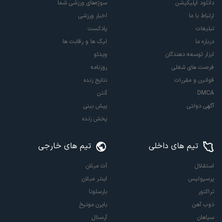
دانلود اپلیکیشن
سوژه‌های ورزشی شما
ارتباط با ما
اخبار ورزشی
تبلیغات
پادکست
درباره ما
لیگ ها و رقابت ها
ابزار توسعه دهندگان
ویدئو
فرصت های شغلی
روزنامه
قوانین و مقررات
نتایج زنده
DMCA
آنتن
آگهی دولتی
پیش بینی
پخش زنده
تیم های داخلی
تیم های خارجی
استقلال
آث میلان
پرسپولیس
اینتر میلان
تراکتور
بارسلونا
ذوب آهن
بایرن مونیخ
سپاهان
آرسنال