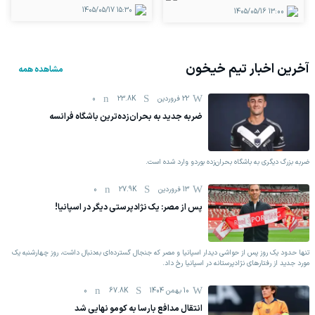
1405/05/17
15:30
1405/05/16
13:00
آخرین اخبار تیم
خیخون
مشاهده همه
22 فروردين
23.8K
0
ضربه جدید به بحران‌زده‌ترین باشگاه فرانسه
ضربه بزرگ دیگری به باشگاه بحران‌زده بوردو وارد شده است.
13 فروردين
27.9K
0
پس از مصر: یک نژادپرستی دیگر در اسپانیا!
تنها حدود یک روز پس از حواشی دیدار اسپانیا و مصر که جنجال گسترده‌ای به‌دنبال داشت، روز چهارشنبه یک
مورد جدید از رفتارهای نژادپرستانه در اسپانیا رخ داد.
10 بهمن 1404
67.8K
0
انتقال مدافع بارسا به کومو نهایی شد