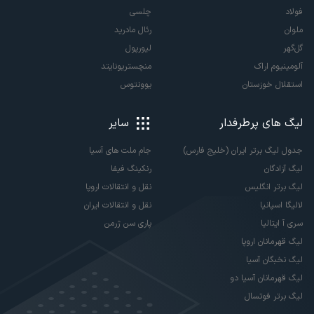
فولاد
چلسی
ملوان
رئال مادرید
گل‌گهر
لیورپول
آلومینیوم اراک
منچستریونایتد
استقلال خوزستان
یوونتوس
لیگ های پرطرفدار
سایر
جدول لیگ برتر ایران (خلیج فارس)
جام ملت های آسیا
لیگ آزادگان
رنکینگ فیفا
لیگ برتر انگلیس
نقل و انتقالات اروپا
لالیگا اسپانیا
نقل و انتقالات ایران
سری آ ایتالیا
پاری سن ژرمن
لیگ قهرمانان اروپا
لیگ نخبگان آسیا
لیگ قهرمانان آسیا دو
لیگ برتر فوتسال