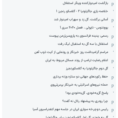
بازگشت امیدوارکننده وینگر استقلال
خلاصه بازی جاگیلونیا 2 - گلاسکو رنجرز 1
آسانی برگشت، گل زد و سهراب امیدوار شد
یوونتوس - ناپولی ، فصل 2020 سری آ
رسمی: پدیده فرانسوی به پاری‌سن‌ژرمن پیوست
استقلال با سه گل به استقبال لیگ رفت
مراسم گرامیداشت روز خبرنگار و رونمایی از کیت ذوب آهن
اعلام رضایت ترامپ از روند مسائل مربوط به ایران
گل دوم جاگیلونیا به گلاسکورنجرز
حفظ رکوردهای جهانی دو ستاره وزنه برداری
حمله نیروهای اسرائیلی به خبرنگار پرس‌تی‌وی
پاسخ گل‌به‌خودی، گل‌به‌خودی بود!
چرا رودری به پیشنهاد رئال نه گفت؟
رئیس دوچرخه سواری ایران در جلسه مهم کنفدراسیون آسیا
گل به خودی؛ گل اول گلاسکورنجرز برابر جاگیلونیا