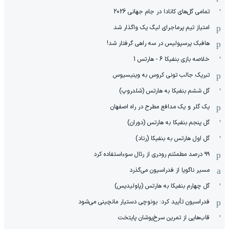
تمامی گل‌های کانادا در جام جهانی 2026
امتیاز تیم پرماجرای لیگ یک واگذار شد
هافبک پرسپولیس در سه راهی گرفتار شد!
خلاصه بازی بنفیکا 6 - هارتس 1
تبریک جالب تونی کروس به وینیسیوس
گل ششم بنفیکا به هارتس (شلدروپ)
یک گلر و یک مدافع مطرح در راه اصفهان
گل پنجم بنفیکا به هارتس (دوران)
گل اول هارتس به بنفیکا (رناد)
۹۹ درصد مطمئنم رودری از رئال سوءاستفاده کرد
مسیر ناگویا از فدراسیون می‌گذرد
گل چهارم بنفیکا به هارتس (پاولیدیس)
فدراسیون تأیید کرد: بونوچی دستیار مانچینی می‌شود
قاب‌هایی از تمرین سرخ‌پوشان پایتخت