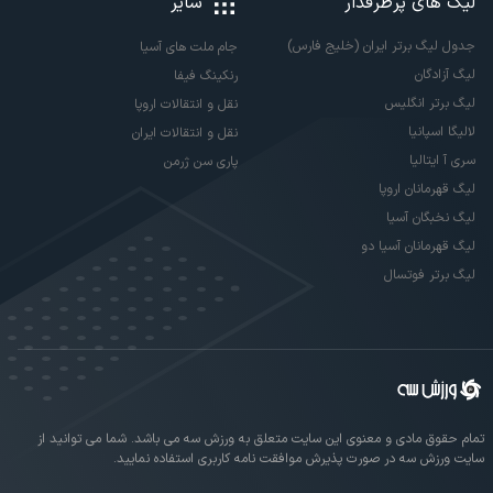
لیگ های پرطرفدار
سایر
جدول لیگ برتر ایران (خلیج فارس)
جام ملت های آسیا
لیگ آزادگان
رنکینگ فیفا
لیگ برتر انگلیس
نقل و انتقالات اروپا
لالیگا اسپانیا
نقل و انتقالات ایران
سری آ ایتالیا
پاری سن ژرمن
لیگ قهرمانان اروپا
لیگ نخبگان آسیا
لیگ قهرمانان آسیا دو
لیگ برتر فوتسال
تمام حقوق مادی و معنوی این سایت متعلق به ورزش سه می باشد. شما می توانید از
سایت ورزش سه در صورت پذیرش موافقت نامه کاربری استفاده نمایید.