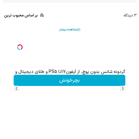
3
دیدگاه
بر اساس محبوب ترین
مشاهده بیشتر
گردونه شانس بدون پوچ، از آیفون17تا PS5 و طلای دیجیتال و دلار🔥
ا
بچرخونش
›
‹