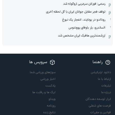
رسمی: فورلان سرمربی اروگوئه شد
توقف فجر مقابل جوانان ایران با گل لحظه آخری
رونالدو در یونایتد، انفجار یک نبوغ
الساندرو، یار باوفای یوونتوس
ارزشمندترین هافبک ایران مشخص شد
راهنما
سرویس ها
دانلود اپلیکیشن
سوژه‌های ورزشی شما
ارتباط با ما
اخبار ورزشی
تبلیغات
پادکست
درباره ما
لیگ ها و رقابت ها
ابزار توسعه دهندگان
ویدئو
فرصت های شغلی
روزنامه
قوانین و مقررات
نتایج زنده