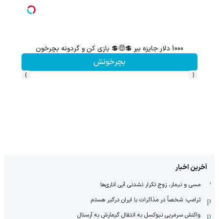
1000 دلار جایزه ببر 💲🤑💲 بازی کن و گردونه بچرخون
از آیفون 17 تا پلی استیشن 5 جایزه ببر 🎮😍📱 | بازی کن ، گردونه
بچرخونش
›
‹
آخرین اخبار
مسی و نیمار، زوج تکرار نشدنی آبی اناری‌ها
ترامپ: شخصاً در مذاکرات با ایران درگیر هستم
واکنش سرمربی نیوکسل به انتقال گیمارش به آرسنال