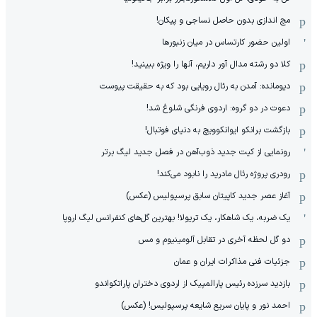
مچ اندازی بدون حاصل نساجی و پیکان!
اولین حضور کارتساس در میان زنبورها
کلا دو‌ رشته مدال آور داریم، آنها را ویژه ببینید!
دیومانده: آمدن به رئال رویایی بود که به حقیقت پیوست
دعوت در دو گروه: اردوی فرنگی شلوغ شد!
بازگشت برانکو ایوانکوویچ به دنیای فوتبال!
رونمایی از کیت جدید ذوب‌آهن در فصل جدید لیگ برتر
رودری پروژه رئال مادرید را نابود می‌کند!
آغاز عصر جدید کاپیتان سابق پرسپولیس (عکس)
یک ضربه، یک شاهکار، یک تریولا! بهترین گل‌های کنفرانس لیگ اروپا
دو گل لحظه آخری در تقابل آلومینیوم و مس
جزئیات فنی مذاکرات ایران و عمان
بازدید سرزده رئیس پارالمپیک از اردوی دختران پاراتکواندو
احمد نور و پایان سریع شایعه پرسپولیس! (عکس)