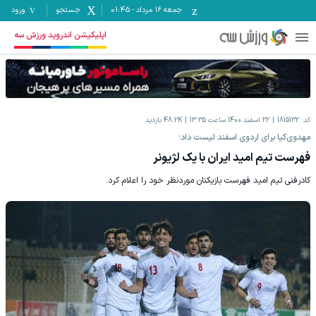
جمعه ۱۶ مرداد
-
01:45
جستجو
ورود
اپلیکیشن اندروید ورزش سه
کد:
1815132
22 اسفند 1400 ساعت 13:35
48.2K
بازدید
مهدوی‌کیا برای اردوی اسفند لیست داد؛
فهرست تیم امید ایران با یک لژیونر
کادرفنی تیم امید فهرست بازیکنان موردنظر خود را اعلام کرد.