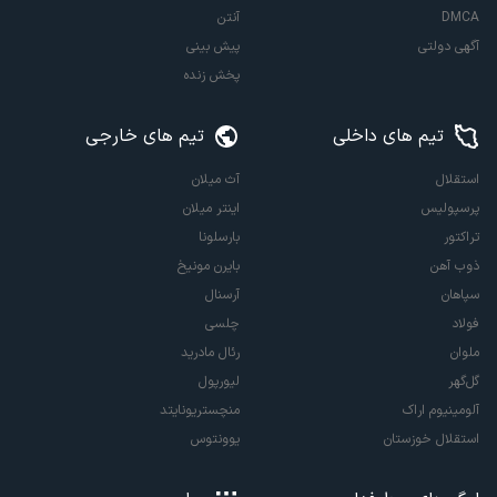
DMCA
آنتن
آگهی دولتی
پیش بینی
پخش زنده
تیم های داخلی
تیم های خارجی
استقلال
آث میلان
پرسپولیس
اینتر میلان
تراکتور
بارسلونا
ذوب آهن
بایرن مونیخ
سپاهان
آرسنال
فولاد
چلسی
ملوان
رئال مادرید
گل‌گهر
لیورپول
آلومینیوم اراک
منچستریونایتد
استقلال خوزستان
یوونتوس