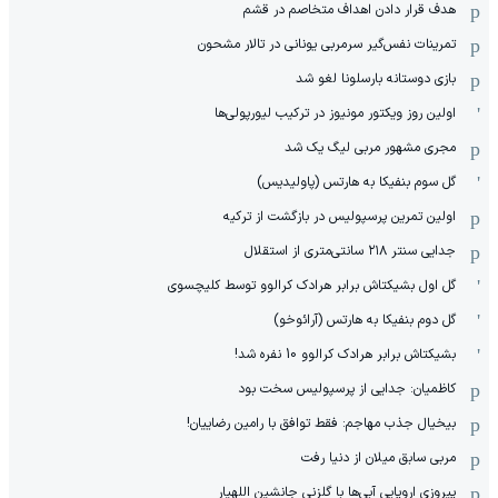
هدف قرار دادن اهداف متخاصم در قشم
‏تمرینات نفس‌گیر سرمربی یونانی در تالار مشحون
بازی دوستانه بارسلونا لغو شد
اولین روز ویکتور مونیوز در ترکیب لیورپولی‌ها
مجری مشهور مربی لیگ یک شد
گل سوم بنفیکا به هارتس (پاولیدیس)
اولین تمرین پرسپولیس در بازگشت از ترکیه
جدایی سنتر ۲۱۸ سانتی‌متری از استقلال
گل اول بشیکتاش برابر هرادک کرالوو توسط کلیچسوی
گل دوم بنفیکا به هارتس (آرائوخو)
بشیکتاش برابر هرادک کرالوو 10 نفره شد!
کاظمیان: جدایی از پرسپولیس سخت بود
بیخیال جذب مهاجم: فقط توافق با رامین رضاییان!
مربی سابق میلان از دنیا رفت
پیروزی اروپایی آبی‌ها با گلزنی جانشین اللهیار