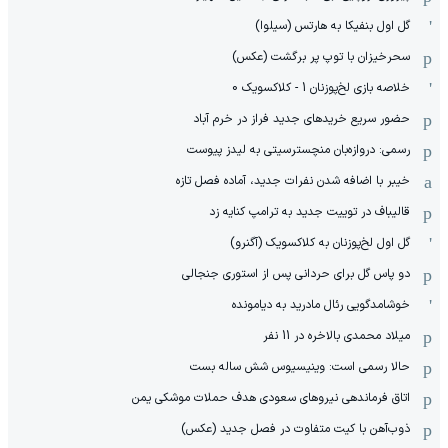
گل اول بنفیکا به هارتس (سیلوا)
سحرخیزان با توپ پر برگشت (عکس)
خلاصه بازی لخ‌پوزنان 1 - کلاکسویک 0
حضور سریع خریدهای جدید فراز در خرم آباد
رسمی: دروازه‌بان منچسترسیتی به لیدز پیوست
خیبر با اضافه شدن نفرات جدید، آماده فصل تازه
قالیباف در توییت جدید به ترامپ کنایه زد
گل اول لخ‌پوزنان به کلاکسویک (آگنرو)
دو پاس گل برای حردانی پس از استوری جنجالی
خوشامدگویی رئال مادرید به دیامونده
میلاد محمدی بالاخره در 11 نفر
حالا رسمی است: وینیسیوس شش ساله بست
اتاق فرماندهی نیروهای سعودی هدف حملات موشکی یمن
ذوب‌آهن با کیت متفاوت در فصل جدید (عکس)