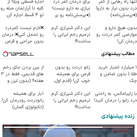
تنها راه رهایی از کمر
برای درمان کمر درد
اجاره‌ قسطی ویلا! از
درد بدون نیاز به دارو!
نیازی به دارو نیست!
کلبه تا آپارتمان مبله رو
(◂پرسش‌نامه)
(◂پرسش‌نامه رو پر
تو 4 قسط اجاره کن.
کن)
بدون هیچ دارو و
این دکتر شیرازی کرم
❌لازم نیست کمردرد
عوارضی کمر دردت رو
ترمیم زخم ایرانی را
رو تحمل کنی❌ درمان
درمان کن!
ساخت!!!
بدون جراحی و قرص
(پرسش‌نامه)
(پرسشنامه)
مطالب پیشنهادی
۱ میلیارد اعتبار خرید
زانو دردت رو بدون
از بین بردن جای زخم
طلا | بدون ضامن و
قرص برای همیشه
های قدیمی، فقط در 3
چک
خوب کن! (قدم اول،
هفته!! (بدون لیزر و
پرسش‌نامه)
جراحی)
با زاپیامکس، به راحتی
این دکتر شیرازی کرم
1بار برای همیشه
درد زانو را درمان کنید!
ترمیم زخم ایرانی را
زانودردت رودرمان کن!
ساخت!!!
(تکنولوژی آلمان)
◂پرسشنامه▸
زنده پیشنهادی